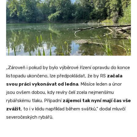
„Zároveň i pokud by bylo výběrové řízení opravdu do konce
listopadu ukončeno, lze předpokládat, že by RS
začala
svou práci vykonávat od ledna
. Měsíce leden a únor
jsou ovšem dobou, kdy revíry čelí zcela nejmenšímu
rybářskému tlaku. Případní
zájemci tak nyní mají čas vše
zvážit
, to i v klidu například během svátků,“ dodal mluvčí
severočeských rybářů.