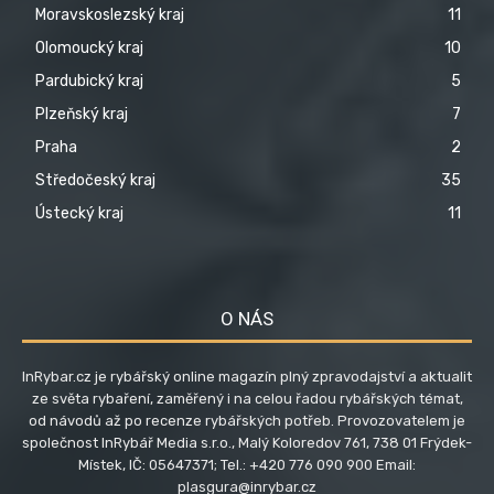
Moravskoslezský kraj
11
Olomoucký kraj
10
Pardubický kraj
5
Plzeňský kraj
7
Praha
2
Středočeský kraj
35
Ústecký kraj
11
O NÁS
InRybar.cz je rybářský online magazín plný zpravodajství a aktualit
ze světa rybaření, zaměřený i na celou řadou rybářských témat,
od návodů až po recenze rybářských potřeb. Provozovatelem je
společnost InRybář Media s.r.o., Malý Koloredov 761, 738 01 Frýdek-
Místek, IČ: 05647371; Tel.: +420 776 090 900 Email:
plasgura@inrybar.cz