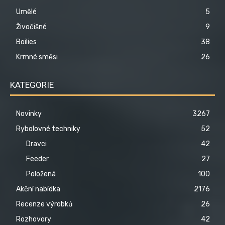
Umělé
5
Živočišné
9
Boilies
38
Krmné směsi
26
KATEGORIE
Novinky
3267
Rybolovné techniky
52
Dravci
42
Feeder
27
Položená
100
Akční nabídka
2176
Recenze výrobků
26
Rozhovory
42