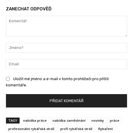
ZANECHAT ODPOVĚĎ
Komentář:
Jm
Ema
Uložit mé jméno a e-mail v tomto prohlížeči pro příští
komentáře.
TAGY
nabídka práce
nabídka zaměstnání
novinky
práce
profesionální rybářská stráž
profi rybářská stráž
Rybaření