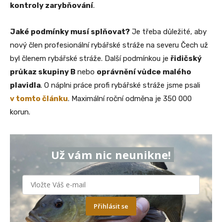
kontroly zarybňování
.
Jaké podmínky musí splňovat?
Je třeba důležité, aby
nový člen profesionální rybářské stráže na severu Čech už
byl členem rybářské stráže. Další podmínkou je
řidičský
průkaz skupiny B
nebo
oprávnění vůdce malého
plavidla
. O náplni práce profi rybářské stráže jsme psali
v tomto článku
. Maximální roční odměna je 350 000
korun.
Už vám nic neunikne!
Přihlásit se