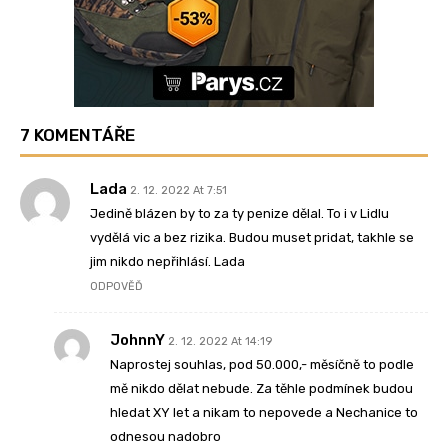
7 KOMENTÁŘE
Lada
2. 12. 2022 At 7:51
Jedině blázen by to za ty penize dělal. To i v Lidlu
vydělá vic a bez rizika. Budou muset pridat, takhle se
jim nikdo nepřihlásí. Lada
ODPOVĚĎ
JohnnY
2. 12. 2022 At 14:19
Naprostej souhlas, pod 50.000,- měsíčně to podle
mě nikdo dělat nebude. Za těhle podmínek budou
hledat XY let a nikam to nepovede a Nechanice to
odnesou nadobro