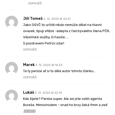
ODPOVĚĎ
Jiří Tomeš
2. 12. 2022 At 22:21
Jako OSVČ to určitě nikdo nemůže dělat na hlavní
úvazek, tipuji vítěze -adepta z řad bývalého člena PČR,
Vězeňské služby, či hasiče…..
S pozdravem Petrův zdar!
ODPOVĚĎ
Marek
3. 12. 2022 At 14:23
Ta ty peníze ať si to dělá autor tohoto článku…
ODPOVĚĎ
Lukáš
3. 12. 2022 At 22:16
Kde žijete? Peníze super. Ale asi jste voliči agenta
Bureše. Mimochodem – snad ho brzy čeká 9mm a zeď
;)))))))))