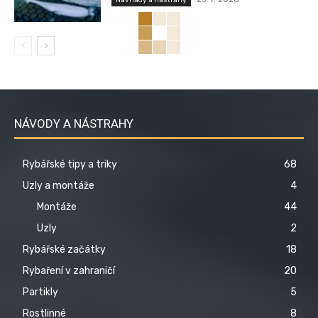
Návnady a nástrahy
NÁVODY A NÁSTRAHY
Rybářské tipy a triky
68
Uzly a montáže
4
Montáže
44
Uzly
2
Rybářské začátky
18
Rybaření v zahraničí
20
Partikly
5
Rostlinné
8