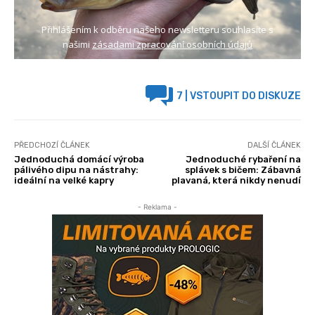
Přihlášením k odběru našeho newsletteru souhlasíte s
našimi
zásadami zpracování osobních údajů
7
| VSTOUPIT DO DISKUZE
PŘEDCHOZÍ ČLÁNEK
DALŠÍ ČLÁNEK
Jednoduchá domácí výroba
Jednoduché rybaření na
pálivého dipu na nástrahy:
splávek s bičem: Zábavná
ideální na velké kapry
plavaná, která nikdy nenudí
- Reklama -