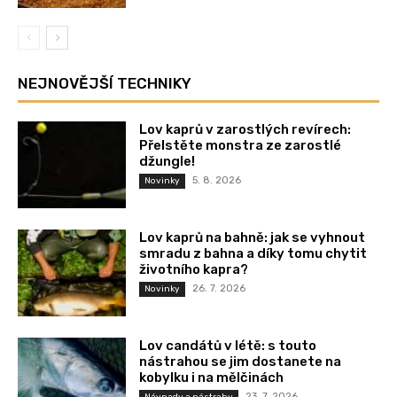
NEJNOVĚJŠÍ TECHNIKY
Lov kaprů v zarostlých revírech:
Přelstěte monstra ze zarostlé
džungle!
5. 8. 2026
Novinky
Lov kaprů na bahně: jak se vyhnout
smradu z bahna a díky tomu chytit
životního kapra?
26. 7. 2026
Novinky
Lov candátů v létě: s touto
nástrahou se jim dostanete na
kobylku i na mělčinách
23. 7. 2026