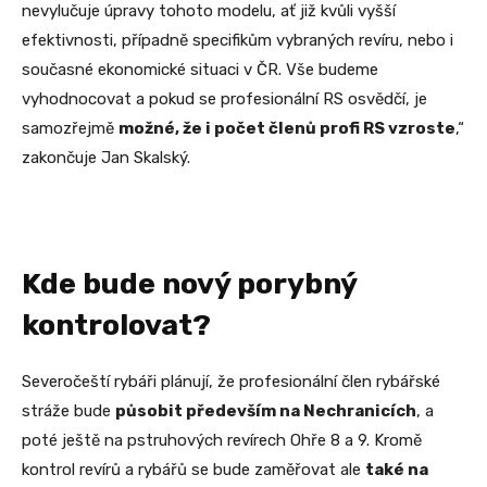
nevylučuje úpravy tohoto modelu, ať již kvůli vyšší
efektivnosti, případně specifikům vybraných revíru, nebo i
současné ekonomické situaci v ČR. Vše budeme
vyhodnocovat a pokud se profesionální RS osvědčí, je
samozřejmě
možné, že i počet členů profi RS vzroste
,“
zakončuje Jan Skalský.
Kde bude nový porybný
kontrolovat?
Severočeští rybáři plánují, že profesionální člen rybářské
stráže bude
působit především na Nechranicích
, a
poté ještě na pstruhových revírech Ohře 8 a 9. Kromě
kontrol revírů a rybářů se bude zaměřovat ale
také na