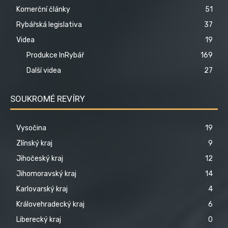
Komerční články
51
Rybářská legislativa
37
Videa
19
Produkce InRybář
169
Další videa
27
SOUKROMÉ REVÍRY
Vysočina
19
Zlínský kraj
9
Jihočeský kraj
12
Jihomoravský kraj
14
Karlovarský kraj
4
Královehradecký kraj
6
Liberecký kraj
0