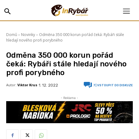
Domů
Novinky
Odměna 350 000 korun pořád čeká: Rybáři stále
hledají nového profi porybného
Odměna 350 000 korun pořád
čeká: Rybáři stále hledají nového
profi porybného
Autor:
Viktor Krus
1. 12. 2022
7
| VSTOUPIT DO DISKUZE
- Reklama -