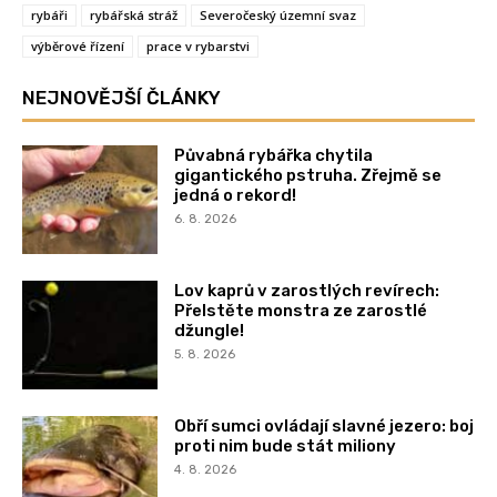
rybáři
rybářská stráž
Severočeský územní svaz
výběrové řízení
prace v rybarstvi
NEJNOVĚJŠÍ ČLÁNKY
Půvabná rybářka chytila
gigantického pstruha. Zřejmě se
jedná o rekord!
6. 8. 2026
Lov kaprů v zarostlých revírech:
Přelstěte monstra ze zarostlé
džungle!
5. 8. 2026
Obří sumci ovládají slavné jezero: boj
proti nim bude stát miliony
4. 8. 2026