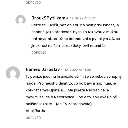
ODPOVĚĎ
BroukSPytlikem
4. 12. 2022 At 15:37
Berte to Lukáši, bez ohledu na polit.prislusnost, já
osobně, jako předchozí bych za takovou almužnu
ani nevstal, natož se dohadovat s pytláky a UA, co
jinak než na černo prakticky lovit neumí 🙂
ODPOVĚĎ
Němec Jaroslav
4. 12. 2022 At 14:36
Ty peníze jsou na hraně,ale věřím že se někdo schopný
najde. Pro někoho dělat to, co ho baví a naplňuje, je
kolikrát smysluplnějši…. Ale píšete Nechanice,já
myslím, že jde o Nechranice…. no a to jsou dvě úplně
odlišné lokality…. (asi T9 zapracovala)
Ahoj Jarda
ODPOVĚĎ