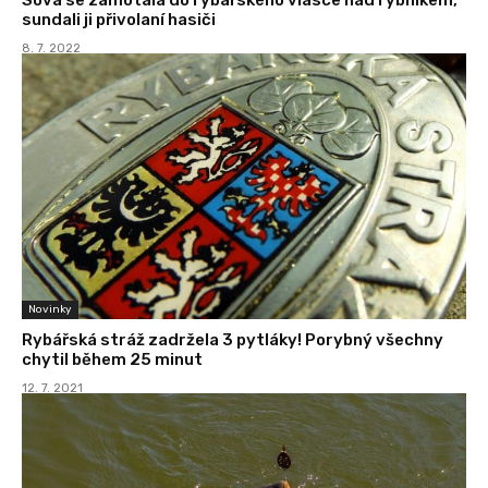
sundali ji přivolaní hasiči
8. 7. 2022
Novinky
Rybářská stráž zadržela 3 pytláky! Porybný všechny
chytil během 25 minut
12. 7. 2021