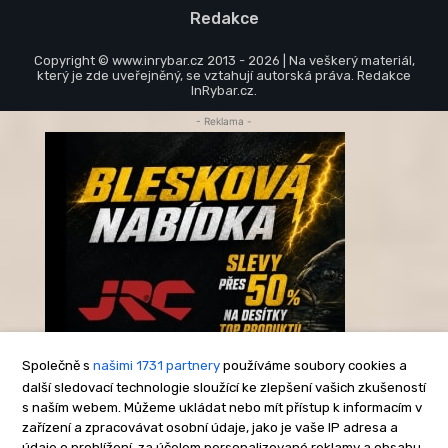
Redakce
Copyright © www.inrybar.cz 2013 - 2026 | Na veškerý materiál,
který je zde uveřejněný, se vztahují autorská práva. Redakce
InRybar.cz.
- Reklama -
Společně s
našimi 1731 partnery
používáme soubory cookies a
další sledovací technologie sloužící ke zlepšení vašich zkušeností
s naším webem. Můžeme ukládat nebo mít přístup k informacím v
-Reklama-
zařízení a zpracovávat osobní údaje, jako je vaše IP adresa a
údaje o prohlížení, za účelem personalizované reklamy a obsahu,