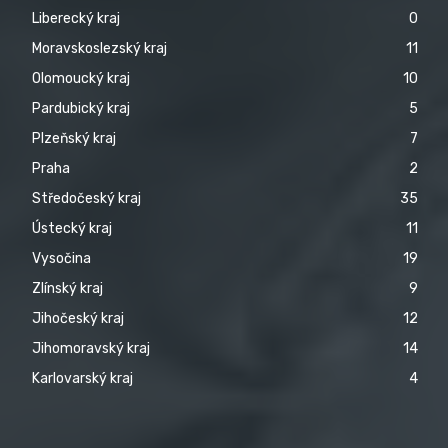
Liberecký kraj
0
Moravskoslezský kraj
11
Olomoucký kraj
10
Pardubický kraj
5
Plzeňský kraj
7
Praha
2
Středočeský kraj
35
Ústecký kraj
11
Vysočina
19
Zlínský kraj
9
Jihočeský kraj
12
Jihomoravský kraj
14
Karlovarský kraj
4