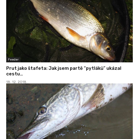
Feeder
Prut jako štafeta: Jak jsem partě “pytláků” ukázal
cestu…
18. 12. 2018