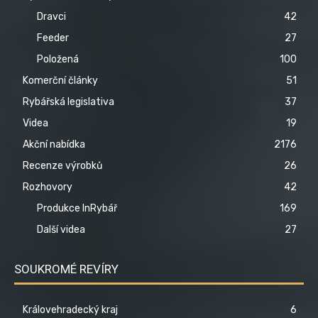
Dravci
42
Feeder
27
Položená
100
Komerční články
51
Rybářská legislativa
37
Videa
19
Akční nabídka
2176
Recenze výrobků
26
Rozhovory
42
Produkce InRybář
169
Další videa
27
SOUKROMÉ REVÍRY
Královehradecký kraj
6