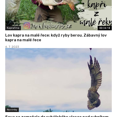
00:34:18
Kaprařina
Lov kapra na malé řece: když ryby berou. Zábavný lov
kapra na malé řece
6. 7. 2023
Novinky
Sova se zamotala do rybářského vlasce nad rybníkem,