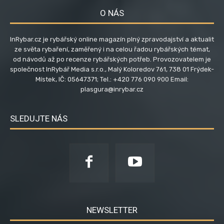
O NÁS
InRybar.cz je rybářský online magazín plný zpravodajství a aktualit
ze světa rybaření, zaměřený i na celou řadou rybářských témat,
od návodů až po recenze rybářských potřeb. Provozovatelem je
společnost InRybář Media s.r.o., Malý Koloredov 761, 738 01 Frýdek-
Místek, IČ: 05647371; Tel.: +420 776 090 900 Email:
plasgura@inrybar.cz
SLEDUJTE NÁS
NEWSLETTER