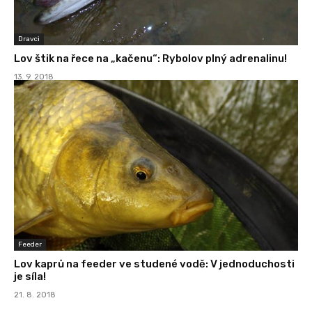
Dravci
Lov štik na řece na „kačenu“: Rybolov plný adrenalinu!
13. 9. 2018
Feeder
Lov kaprů na feeder ve studené vodě: V jednoduchosti
je síla!
21. 8. 2018