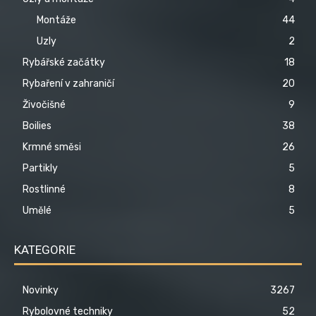
Montáže
44
Uzly
2
Rybářské začátky
18
Rybaření v zahraničí
20
Živočišné
9
Boilies
38
Krmné směsi
26
Partikly
5
Rostlinné
8
Umělé
5
KATEGORIE
Novinky
3267
Rybolovné techniky
52