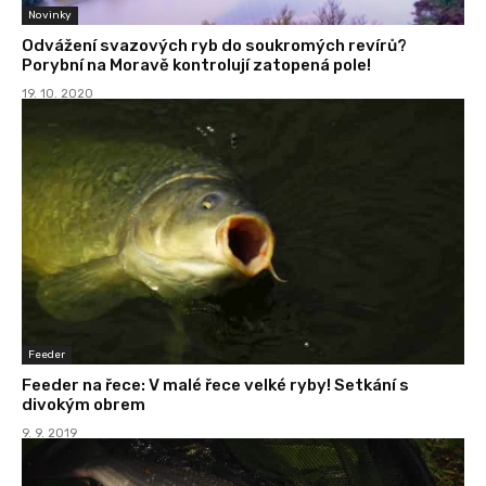
Novinky
Odvážení svazových ryb do soukromých revírů?
Porybní na Moravě kontrolují zatopená pole!
19. 10. 2020
Feeder
Feeder na řece: V malé řece velké ryby! Setkání s
divokým obrem
9. 9. 2019