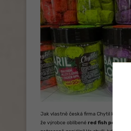
Jak vlastně česká firma Chytil klasické 
že výrobce oblíbené
red fish pelety o