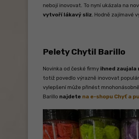
nebojí inovovat. To nyní ukázala na no
vytvoří lákavý sliz
. Hodně zajímavé v
Pelety Chytil Barillo
Novinka od české firmy
ihned zaujala
totiž povedlo výrazně inovovat populárn
vylepšení může přinést mnohonásobně v
Barillo
najdete
na e-shopu Chyť a p