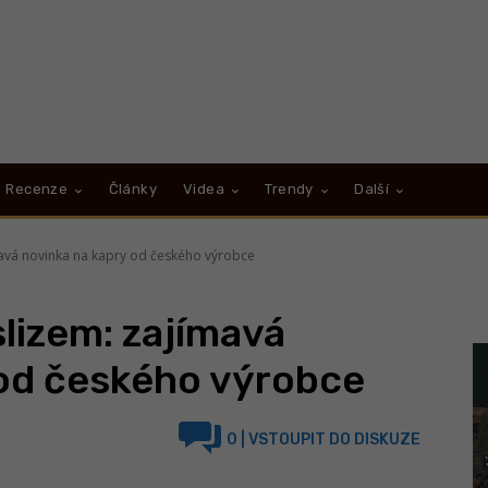
Recenze
Články
Videa
Trendy
Další
mavá novinka na kapry od českého výrobce
slizem: zajímavá
 od českého výrobce
0
| VSTOUPIT DO DISKUZE