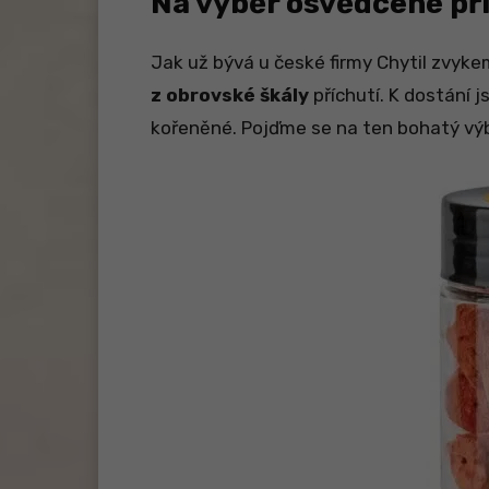
Na výběr osvědčené př
Jak už bývá u české firmy Chytil zvyke
z obrovské škály
příchutí. K dostání 
kořeněné. Pojďme se na ten bohatý výb