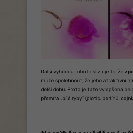
Další výhodou tohoto slizu je to, že
zp
může spolehnout, že jeho atraktivní n
delší dobu. Proto je tato vylepšená pel
přemíra „bílé ryby“ (plotic, perlínů, cej