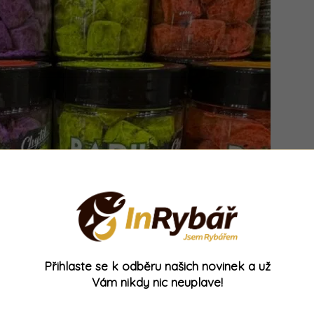
Přihlaste se k odběru našich novinek a už
pelety na ryby vylepšila? Ten princip tkví v tom,
Vám nikdy nic neuplave!
balil do suchého dipu
. Jednoduché, ale