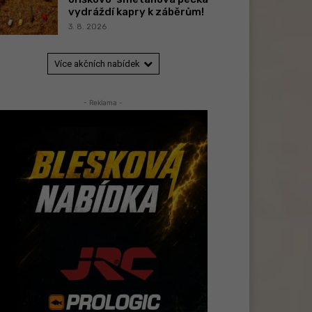
vydráždí kapry k záběrům!
3. 8. 2026
Více akčních nabídek
- Reklama -