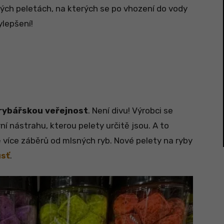
vých peletách, na kterých se po vhození do vody
ylepšení!
 rybářskou veřejnost
. Není divu! Výrobci se
í nástrahu, kterou pelety určitě jsou. A to
íce záběrů od mlsných ryb. Nové pelety na ryby
usť
.