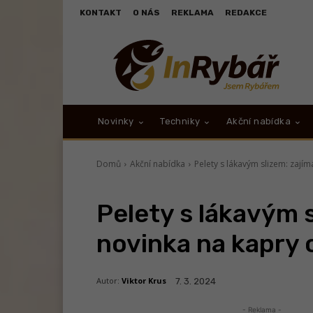
KONTAKT
O NÁS
REKLAMA
REDAKCE
Novinky
Techniky
Akční nabídka
Domů
Akční nabídka
Pelety s lákavým slizem: zají
Pelety s lákavým 
novinka na kapry
Autor:
Viktor Krus
7. 3. 2024
- Reklama -