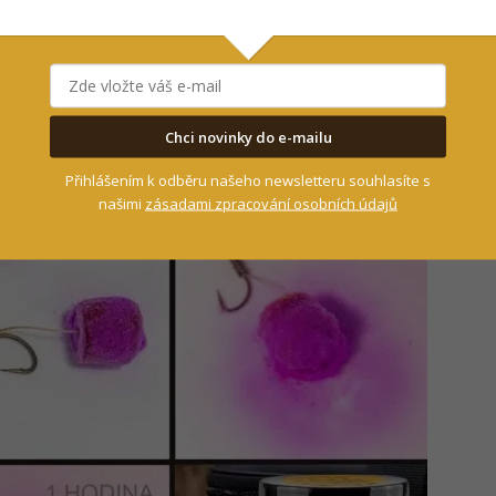
 takovou peletu hodí do vody, tak se na ní
do
en se kaprům „moc líbí“.
. Zaprvé: sliznatý povrch vypouští do okolního
 signály
. Takže rybář je tak schopen zaujmout
Chci novinky do e-mailu
 vůně je po namočení opravdu výrazná!
Přihlášením k odběru našeho newsletteru souhlasíte s
našimi
zásadami zpracování osobních údajů