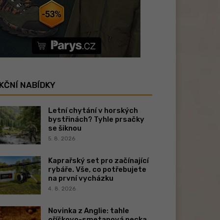
KČNÍ NABÍDKY
Letní chytání v horských
bystřinách? Tyhle prsačky
se šiknou
5. 8. 2026
Kaprařský set pro začínající
rybáře. Vše, co potřebujete
na první vycházku
4. 8. 2026
Novinka z Anglie: tahle
oříškovo-smetanová pecka