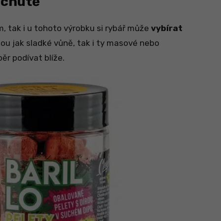
íchutě
m, tak i u tohoto výrobku si rybář může
vybírat
jsou jak sladké vůně, tak i ty masové nebo
ěr podívat blíže.