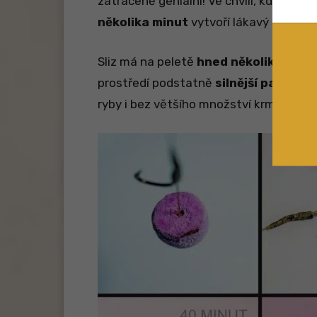
zatraceně geniální! Ve chvíli, kdy rybář
několika minut
vytvoří lákavý sliz. A t
Sliz má na peletě
hned několik funkcí
prostředí podstatně
silnější pachové
ryby i bez většího množství krmení. Ta