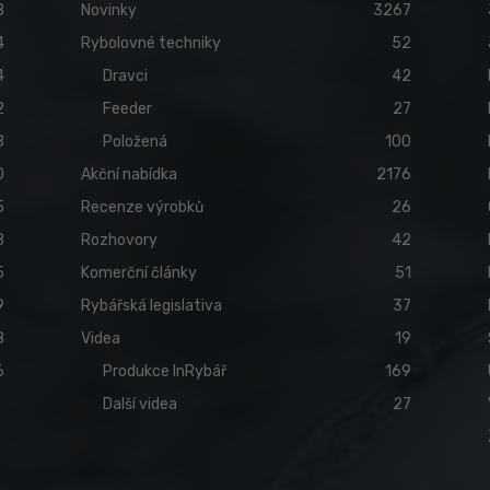
8
Novinky
3267
4
Rybolovné techniky
52
4
Dravci
42
2
Feeder
27
8
Položená
100
0
Akční nabídka
2176
5
Recenze výrobků
26
8
Rozhovory
42
5
Komerční články
51
9
Rybářská legislativa
37
8
Videa
19
6
Produkce InRybář
169
Další videa
27