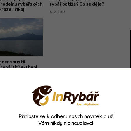
prodejnu rybářských
rybář potíže? Co se děje?
raze,“ říkají
8. 2. 2018
gner spustil
 rybářský e-shop!
rybářský trh?
- Reklama -
Přihlaste se k odběru našich novinek a už
Vám nikdy nic neuplave!