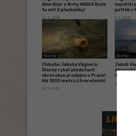
Alan Blair z firmy NASH! Bude
největší 
tu mít 2 přednášky!
potřeb v P
16. 8. 2018
5. 4. 2018
Novinky
Novinky
Chlouba Jakuba Vágnera:
Jakub Vá
Slavný rybář představil
obrovský
obrovskou prodejnu v Praze!
Ovládne 
Má 1000 metrů čtverečních!
27. 11. 2017
12. 1. 2018