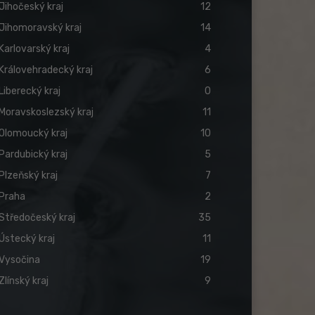
Jihočeský kraj
12
Jihomoravský kraj
14
Karlovarský kraj
4
Královehradecký kraj
6
Liberecký kraj
0
Moravskoslezský kraj
11
Olomoucký kraj
10
Pardubický kraj
5
Plzeňský kraj
7
Praha
2
Středočeský kraj
35
Ústecký kraj
11
Vysočina
19
Zlínský kraj
9