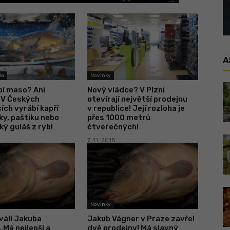
A
da
Novinky
bí maso? Ani
Nový vládce? V Plzni
 V Českých
otevírají největší prodejnu
ích vyrábí kapří
v republice! Její rozloha je
y, paštiku nebo
přes 1000 metrů
ý guláš z ryb!
čtverečných!
7. 11. 2018
Novinky
válí Jakuba
Jakub Vágner v Praze zavřel
„Má nejlepší a
dvě prodejny! Má slavný