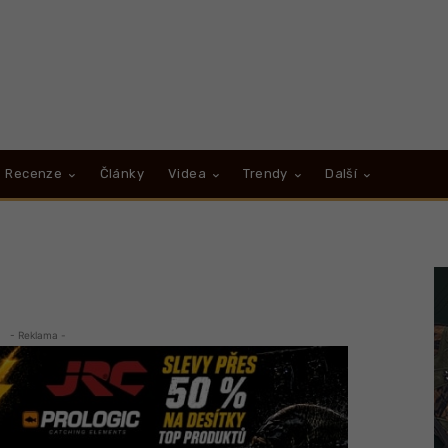
Recenze
Články
Videa
Trendy
Další
- Reklama -