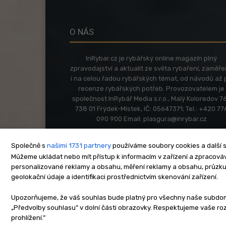
O NÁS
InRybar.cz je rybářský online magazín plný
zpravodajství a aktualit ze světa rybaření, zaměř
i na celou řadou rybářských témat, od návodů až 
recenze rybářských potřeb. Provozovatelem je
společnost InRybář Media s.r.o., Malý Koloredov 76
738 01 Frýdek-Místek, IČ: 05647371; Tel.: +420 77
090 900 Email:
plasgura@inrybar.cz
Společně s
našimi 1731 partnery
používáme soubory cookies a další s
Můžeme ukládat nebo mít přístup k informacím v zařízení a zpracováva
personalizované reklamy a obsahu, měření reklamy a obsahu, průzk
geolokační údaje a identifikaci prostřednictvím skenování zařízení.
O nás
Kontakt
Re
Upozorňujeme, že váš souhlas bude platný pro všechny naše subdomén
„Předvolby souhlasu” v dolní části obrazovky. Respektujeme vaše r
Copyright © www.inrybar.cz 201
prohlížení.”