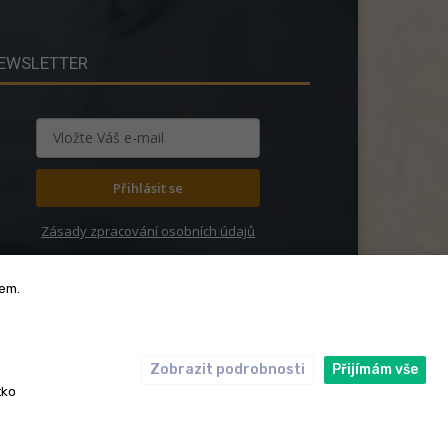
EWSLETTER
Přihlásit se
Zásady zpracování osobních údajů
bem.
Zobrazit podrobnosti
Přijímám vše
ický kodex
Redakce
tko
rská práva. Redakce InRybar.cz.