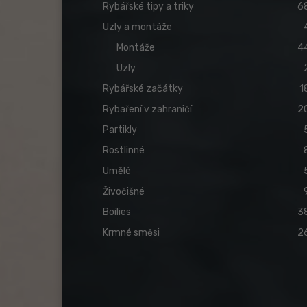
Rybářské tipy a triky
6
Uzly a montáže
Montáže
4
Uzly
Rybářské začátky
1
Rybaření v zahraničí
2
Partikly
Rostlinné
Umělé
Živočišné
Boilies
3
Krmné směsi
2