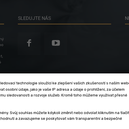
SLEDUJTE NÁS
N
ený
po
1,
6
ledovací technologie sloužící ke zlepšení vašich zkušeností s naším we
t osobní údaje, jako je vaše IP adresa a údaje o prohlížení, za účelem
umu sledovanosti a rozvoje služeb. Kromě toho můžeme využívat přesné
klama
Zásady soukromí
Privacy policy
Cookies
Et
y. Svůj souhlas můžete kdykoli změnit nebo odvolat kliknutím na tlačí
ozhodnutí a zavazujeme se poskytovat vám transparentní a bezpečné
3 - 2026 | Na veškerý materiál, který je zde uveřejněný, se vztahují auto