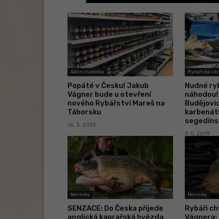
Akční nabídka
Rybářská vě
Popáté v Česku! Jakub
Nudné ry
Vágner bude u otevření
náhodou!
nového Rybářství Mareš na
Budějovic
Táborsku
karbenátk
segedínsk
16. 3. 2025
9. 5. 2019
Novinky
Novinky
SENZACE: Do Česka přijede
Rybáři ch
anglická kaprařská hvězda
Vágnera: 