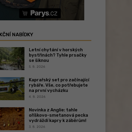
KČNÍ NABÍDKY
Letní chytání v horských
bystřinách? Tyhle prsačky
se šiknou
5. 8. 2026
Kaprařský set pro začínající
rybáře. Vše, co potřebujete
na první vycházku
4. 8. 2026
Novinka z Anglie: tahle
oříškovo-smetanová pecka
vydráždí kapry k záběrům!
3. 8. 2026