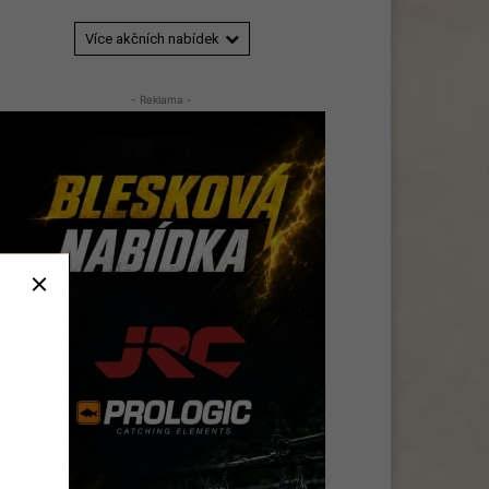
Více akčních nabídek
- Reklama -