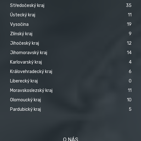
Středočeský kraj
35
Ústecký kraj
11
Vysočina
19
Zlínský kraj
9
Jihočeský kraj
12
Jihomoravský kraj
14
Karlovarský kraj
4
Královehradecký kraj
6
Liberecký kraj
0
Moravskoslezský kraj
11
Olomoucký kraj
10
Pardubický kraj
5
O NÁS