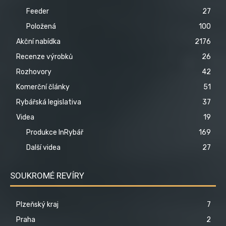
Feeder
27
Položená
100
Akční nabídka
2176
Recenze výrobků
26
Rozhovory
42
Komerční články
51
Rybářská legislativa
37
Videa
19
Produkce InRybář
169
Další videa
27
SOUKROMÉ REVÍRY
Plzeňský kraj
7
Praha
2