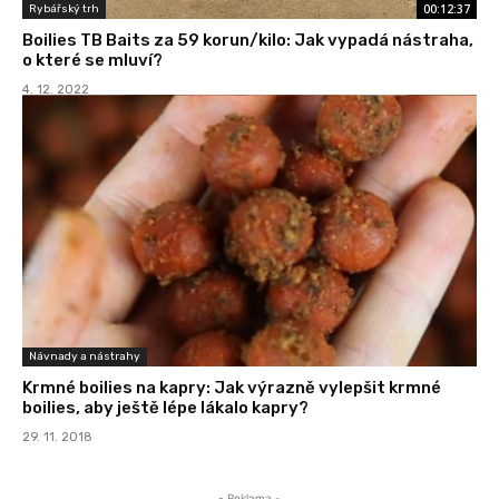
00:12:37
Rybářský trh
Boilies TB Baits za 59 korun/kilo: Jak vypadá nástraha,
o které se mluví?
4. 12. 2022
Návnady a nástrahy
Krmné boilies na kapry: Jak výrazně vylepšit krmné
boilies, aby ještě lépe lákalo kapry?
29. 11. 2018
- Reklama -