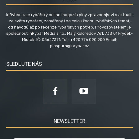
InRybar.cz je rybářský online magazín plný zpravodajství a aktualit
ze světa rybaření, zaměřený i na celou řadou rybářských témat,
od návodů až po recenze rybářských potřeb. Provozovatelem je
společnost InRybář Media s.r.o., Malý Koloredov 761, 738 01 Frýdek-
Místek, IČ: 05647371; Tel.: +420 776 090 900 Email:
plasgura@inrybar.cz
SLEDUJTE NÁS
NEWSLETTER