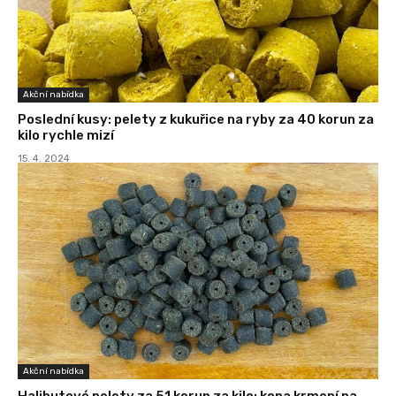
Akční nabídka
Poslední kusy: pelety z kukuřice na ryby za 40 korun za
kilo rychle mizí
15. 4. 2024
Akční nabídka
Halibutové pelety za 51 korun za kilo: kopa krmení na