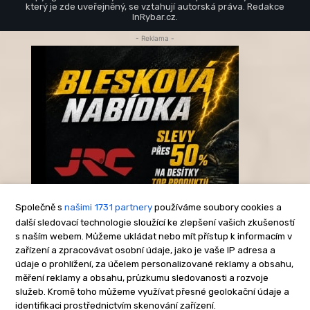
který je zde uveřejněný, se vztahují autorská práva. Redakce
InRybar.cz.
- Reklama -
Společně s
našimi 1731 partnery
používáme soubory cookies a
další sledovací technologie sloužící ke zlepšení vašich zkušeností
s naším webem. Můžeme ukládat nebo mít přístup k informacím v
-Reklama-
zařízení a zpracovávat osobní údaje, jako je vaše IP adresa a
údaje o prohlížení, za účelem personalizované reklamy a obsahu,
měření reklamy a obsahu, průzkumu sledovanosti a rozvoje
služeb. Kromě toho můžeme využívat přesné geolokační údaje a
identifikaci prostřednictvím skenování zařízení.