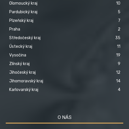
Olomoucký kraj
10
Pardubický kraj
5
Plzeňský kraj
7
Praha
2
Středočeský kraj
35
Ústecký kraj
11
Vysočina
19
Zlínský kraj
9
Jihočeský kraj
12
Jihomoravský kraj
14
Karlovarský kraj
4
O NÁS