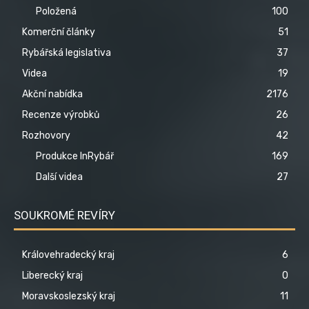
Položená
100
Komerční články
51
Rybářská legislativa
37
Videa
19
Akční nabídka
2176
Recenze výrobků
26
Rozhovory
42
Produkce InRybář
169
Další videa
27
SOUKROMÉ REVÍRY
Královehradecký kraj
6
Liberecký kraj
0
Moravskoslezský kraj
11