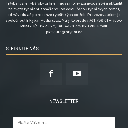
InRybar.cz je rybářský online magazín plný zpravodajství a aktualit
ze světa rybaření, zaměřený i na celou řadou rybářských témat,
od návodů až po recenze rybářských potřeb. Provozovatelem je
společnost InRybář Media s.r.o., Malý Koloredov 761, 738 01 Frýdek-
Místek, IČ: 05647371; Tel.: +420 776 090 900 Email:
plasgura@inrybar.cz
SLEDUJTE NÁS
NEWSLETTER