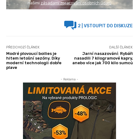
našimi
zásadami zpracování osobních údajů
2
| VSTOUPIT DO DISKUZE
PŘEDCHOZÍ ČLÁNEK
DALŠÍ ČLÁNEK
Modré plovoucí boilies je
Jarní nasazování: Rybáři
hitem letošní sezóny. Díky
nasadili 7 kilogramové kapry,
moderní technologii dobře
anebo více jak 700 kilo sumců
plave
- Reklama -