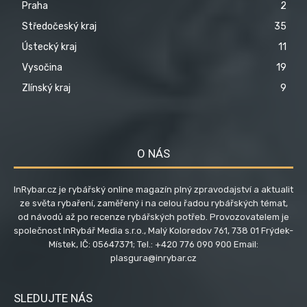
Praha
2
Středočeský kraj
35
Ústecký kraj
11
Vysočina
19
Zlínský kraj
9
O NÁS
InRybar.cz je rybářský online magazín plný zpravodajství a aktualit
ze světa rybaření, zaměřený i na celou řadou rybářských témat,
od návodů až po recenze rybářských potřeb. Provozovatelem je
společnost InRybář Media s.r.o., Malý Koloredov 761, 738 01 Frýdek-
Místek, IČ: 05647371; Tel.: +420 776 090 900 Email:
plasgura@inrybar.cz
SLEDUJTE NÁS