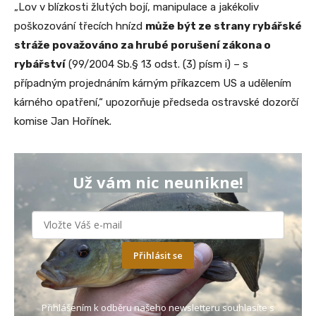
„Lov v blízkosti žlutých bojí, manipulace a jakékoliv
poškozování třecích hnízd
může být ze strany rybářské
stráže považováno za hrubé porušení zákona o
rybářství
(99/2004 Sb.§ 13 odst. (3) písm i) – s
případným projednáním kárným příkazcem US a udělením
kárného opatření,“ upozorňuje předseda ostravské dozorčí
komise Jan Hořínek.
Už vám nic neunikne!
Přihlásit se
Přihlášením k odběru našeho newsletteru souhlasíte s