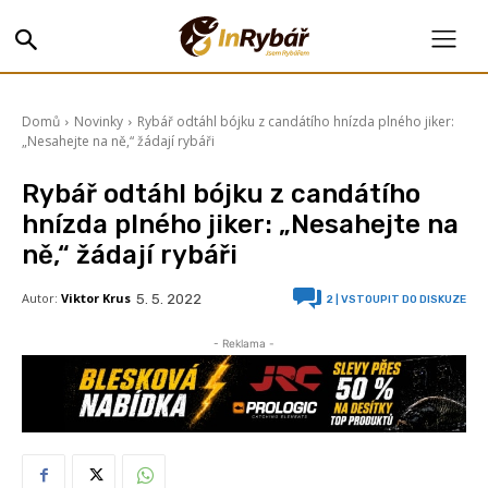
Domů
Novinky
Rybář odtáhl bójku z candátího hnízda plného jiker:
„Nesahejte na ně,“ žádají rybáři
Rybář odtáhl bójku z candátího
hnízda plného jiker: „Nesahejte na
ně,“ žádají rybáři
Autor:
Viktor Krus
5. 5. 2022
2
| VSTOUPIT DO DISKUZE
- Reklama -