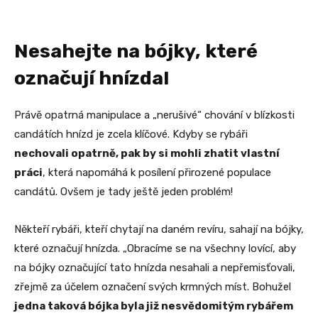
Nesahejte na bójky, které
označují hnízda!
Právě opatrná manipulace a „nerušivé“ chování v blízkosti
candátích hnízd je zcela klíčové. Kdyby se rybáři
nechovali opatrně, pak by si mohli zhatit vlastní
práci
, která napomáhá k posílení přirozené populace
candátů. Ovšem je tady ještě jeden problém!
Někteří rybáři, kteří chytají na daném revíru, sahají na bójky,
které označují hnízda. „Obracíme se na všechny lovící, aby
na bójky označující tato hnízda nesahali a nepřemisťovali,
zřejmě za účelem označení svých krmných míst. Bohužel
jedna taková bójka byla již nesvědomitým rybářem