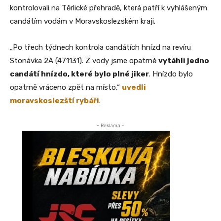
kontrolovali na Těrlické přehradě, která patří k vyhlášeným
candátím vodám v Moravskoslezském kraji.
„Po třech týdnech kontrola candátích hnízd na revíru
Stonávka 2A (471131). Z vody jsme opatrně
vytáhli jedno
candátí hnízdo, které bylo plné jiker
. Hnízdo bylo
opatrně vráceno zpět na místo,“
uvedli
moravskoslezští rybáři
.
- Reklama -