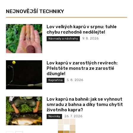
NEJNOVĚJŠÍ TECHNIKY
Lov velkých kaprů v srpnu: tuhle
chybu rozhodně nedělejte!
9. 8. 2026
Návnady a nástrahy
Lov kaprů v zarostlých revírech:
Přelstěte monstra ze zarostlé
džungle!
5. 8. 2026
Kaprařina
Lov kaprů na bahně: jak se vyhnout
smradu z bahna a díky tomu chytit
životního kapra?
26. 7. 2026
Novinky