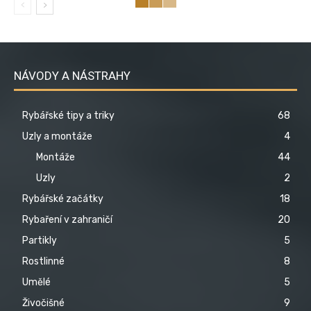
NÁVODY A NÁSTRAHY
Rybářské tipy a triky
68
Uzly a montáže
4
Montáže
44
Uzly
2
Rybářské začátky
18
Rybaření v zahraničí
20
Partikly
5
Rostlinné
8
Umělé
5
Živočišné
9