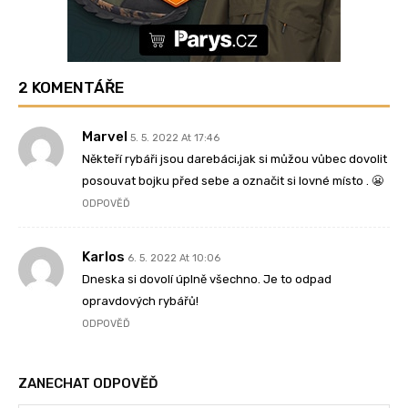
2 KOMENTÁŘE
Marvel
5. 5. 2022 At 17:46
Někteří rybáři jsou darebáci,jak si můžou vůbec dovolit
posouvat bojku před sebe a označit si lovné místo . 😬
ODPOVĚĎ
Karlos
6. 5. 2022 At 10:06
Dneska si dovolí úplně všechno. Je to odpad
opravdových rybářů!
ODPOVĚĎ
ZANECHAT ODPOVĚĎ