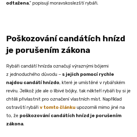
odtažena
,“ popisují moravskoslezští rybáři.
Poškozování candátích hnízd
je porušením zákona
Rybáři candátí hnízda označují výraznými bójemi
z jednoduchého důvodu –
s jejich pomocí rychle
najdou candátí hnízdo
, které je umístěné v rybářském
revíru. Jelikož jde ale o líbivé bójky, tak někteří rybáři by si je
chtěli přivlastnit pro označení vlastních míst. Například
ostravští rybáři
v tomto článku
upozornili mimo jiné na
to, že
poškozování candátích hnízd je porušením
zákona
.