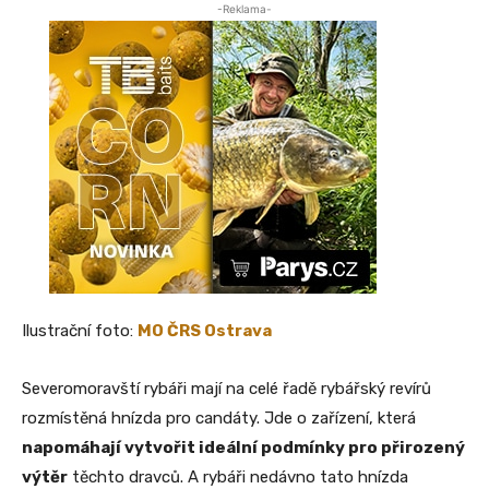
-Reklama-
Ilustrační foto:
MO ČRS Ostrava
Severomoravští rybáři mají na celé řadě rybářský revírů
rozmístěná hnízda pro candáty. Jde o zařízení, která
napomáhají vytvořit ideální podmínky pro přirozený
výtěr
těchto dravců. A rybáři nedávno tato hnízda