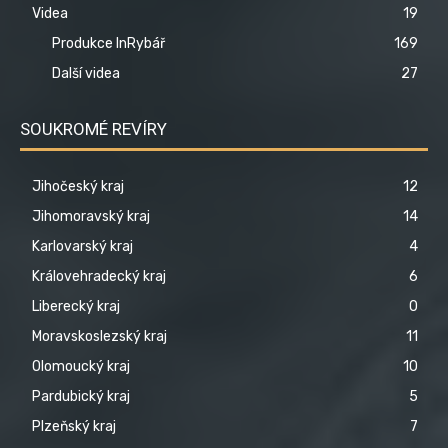
Videa
19
Produkce InRybář
169
Další videa
27
SOUKROMÉ REVÍRY
Jihočeský kraj
12
Jihomoravský kraj
14
Karlovarský kraj
4
Královehradecký kraj
6
Liberecký kraj
0
Moravskoslezský kraj
11
Olomoucký kraj
10
Pardubický kraj
5
Plzeňský kraj
7