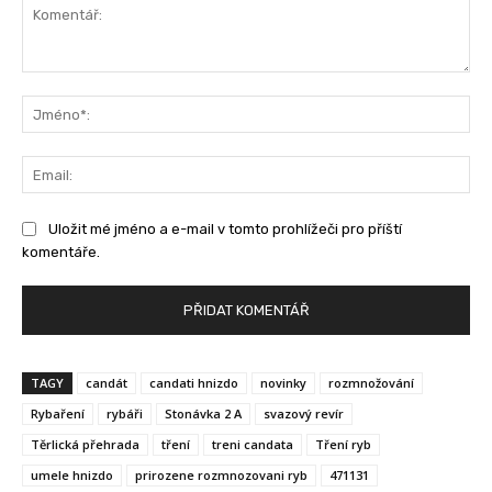
Komentář:
Jm
Ema
Uložit mé jméno a e-mail v tomto prohlížeči pro příští
komentáře.
TAGY
candát
candati hnizdo
novinky
rozmnožování
Rybaření
rybáři
Stonávka 2 A
svazový revír
Těrlická přehrada
tření
treni candata
Tření ryb
umele hnizdo
prirozene rozmnozovani ryb
471131