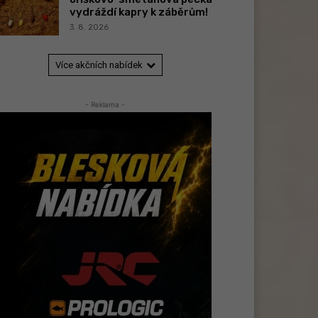
vydráždí kapry k záběrům!
3. 8. 2026
Více akčních nabídek
- Reklama -