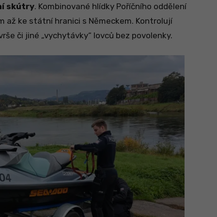
ní skútry
. Kombinované hlídky Poříčního oddělení
m až ke státní hranici s Německem. Kontrolují
 vrše či jiné „vychytávky“ lovců bez povolenky.