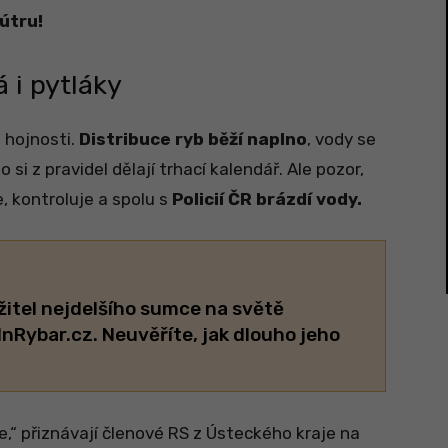
útru!
 i pytláky
 hojnosti.
Distribuce ryb běží naplno
, vody se
do si z pravidel dělají trhací kalendář. Ale pozor,
, kontroluje a spolu s
Policií ČR brázdí vody.
itel nejdelšího sumce na světě
InRybar.cz. Neuvěříte, jak dlouho jeho
e,“ přiznávají členové RS z Ústeckého kraje na