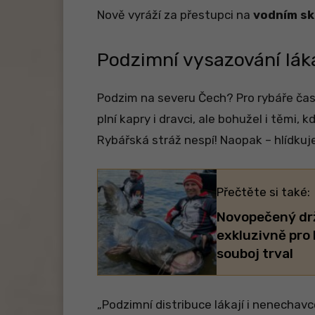
Nově vyráží za přestupci na
vodním sk
Podzimní vysazování láká
Podzim na severu Čech? Pro rybáře čas
plní kapry i dravci, ale bohužel i těmi, k
Rybářská stráž nespí! Naopak – hlídkuje
Přečtěte si také:
Novopečený drž
exkluzivně pro 
souboj trval
„Podzimní distribuce lákají i nenechavc