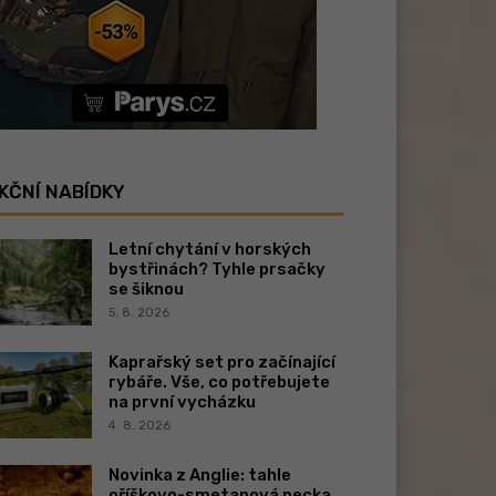
KČNÍ NABÍDKY
Letní chytání v horských
bystřinách? Tyhle prsačky
se šiknou
5. 8. 2026
Kaprařský set pro začínající
rybáře. Vše, co potřebujete
na první vycházku
4. 8. 2026
Novinka z Anglie: tahle
oříškovo-smetanová pecka