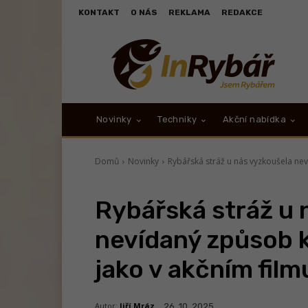
KONTAKT
O NÁS
REKLAMA
REDAKCE
Novinky
Techniky
Akční nabídka
Domů
Novinky
Rybářská stráž u nás vyzkoušela nev
Rybářská stráž u 
nevídaný způsob k
jako v akčním film
Autor:
Jiří Mráz
26. 10. 2025