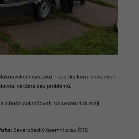
e Šluknovském výběžku – desítky kontrolovaných
luvou, většina bez problémů.
ila a bude pokračovat. Na severu tak mají
foto:
Severočeský územní svaz ČRS