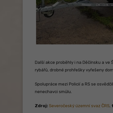
Další akce proběhly i na Děčínsku a v
rybářů, drobné prohřešky vyřešeny dom
Spolupráce mezi Policií a RS se osvědč
nenechavci smůlu.
Zdroj:
Severočeský územní svaz ČRS
,