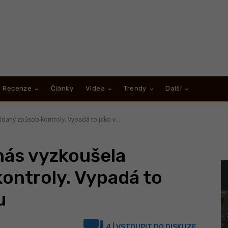
Recenze
Články
Videa
Trendy
Další
ídaný způsob kontroly. Vypadá to jako v...
nás vyzkoušela
ontroly. Vypadá to
u
4
| VSTOUPIT DO DISKUZE