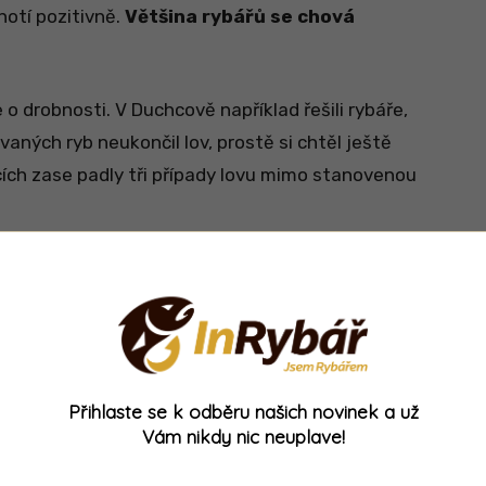
otí pozitivně.
Většina rybářů se chová
o drobnosti. V Duchcově například řešili rybáře,
ných ryb neukončil lov, prostě si chtěl ještě
cích zase padly tři případy lovu mimo stanovenou
 už není koho napomenout
pry ve Varvažově.
Krásné ryby, 80 a 65
 ztracené. „Škoda takových ryb,“ přiznává
Přihlaste se k odběru našich novinek a už
Vám nikdy nic neuplave!