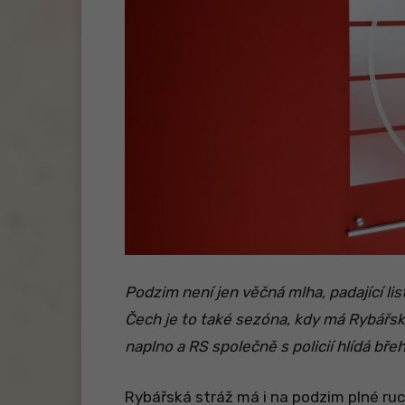
Podzim není jen věčná mlha, padající list
Čech je to také sezóna, kdy má Rybářská
naplno a RS společně s policií hlídá břeh
Rybářská stráž má i na podzim plné ruc