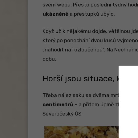
svém webu. Přesto poslední týdny hodn
ukázněně
a přestupků ubylo.
Když už k nějakému dojde, většinou jde 
který po ponechání dvou kusů vyjmenova
„nahodit na rozloučenou“. Na Nechrani
dobu.
Horší jsou situace, kdy
Třeba nález saku se dvěma mrtvými ka
centimetrů
– a přitom úplně zbytečně
Severočeský ÚS.