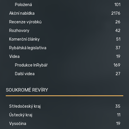
Položená
101
Akční nabídka
2176
Recenze výrobků
26
Rozhovory
42
Komerční články
51
Rybářská legislativa
37
Videa
19
Produkce InRybář
169
Další videa
27
SOUKROMÉ REVÍRY
Středočeský kraj
35
Ústecký kraj
11
Vysočina
19