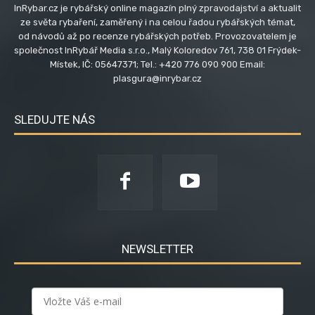
InRybar.cz je rybářský online magazín plný zpravodajství a aktualit
ze světa rybaření, zaměřený i na celou řadou rybářských témat,
od návodů až po recenze rybářských potřeb. Provozovatelem je
společnost InRybář Media s.r.o., Malý Koloredov 761, 738 01 Frýdek-
Místek, IČ: 05647371; Tel.: +420 776 090 900 Email:
plasgura@inrybar.cz
SLEDUJTE NÁS
NEWSLETTER