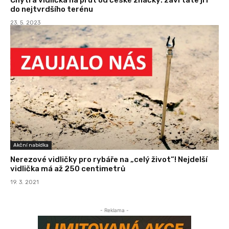
do nejtvrdšího terénu
23. 5. 2023
Akční nabídka
Nerezové vidličky pro rybáře na „celý život“! Nejdelší
vidlička má až 250 centimetrů
19. 3. 2021
- Reklama -