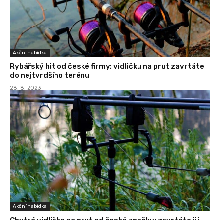
Akční nabídka
Rybářský hit od české firmy: vidličku na prut zavrtáte
do nejtvrdšího terénu
28. 8. 2023
Akční nabídka
Chytrá vidlička na prut od české značky: zavrtáte ji i