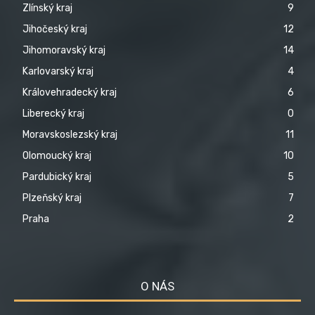
Zlínský kraj
9
Jihočeský kraj
12
Jihomoravský kraj
14
Karlovarský kraj
4
Královehradecký kraj
6
Liberecký kraj
0
Moravskoslezský kraj
11
Olomoucký kraj
10
Pardubický kraj
5
Plzeňský kraj
7
Praha
2
O NÁS