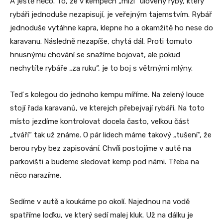
A ještě něco. To, že v kempech „mizí“ ulovený ryby, který
rybáři jednoduše nezapisují, je veřejným tajemstvím. Rybář
jednoduše vytáhne kapra, klepne ho a okamžitě ho nese do
karavanu. Následně nezapíše, chytá dál. Proti tomuto
hnusnýmu chování se snažíme bojovat, ale pokud
nechytíte rybáře „za ruku“, je to boj s větrnými mlýny.
Teď s kolegou do jednoho kempu míříme. Na zelený louce
stojí řada karavanů, ve kterejch přebejvají rybáři. Na toto
místo jezdíme kontrolovat docela často, velkou část
„tváří“ tak už známe. O pár lidech máme takový „tušení“, že
berou ryby bez zapisování. Chvíli postojíme v autě na
parkovišti a budeme sledovat kemp pod námi. Třeba na
něco narazíme.
Sedíme v autě a koukáme po okolí. Najednou na vodě
spatříme loďku, ve který sedí malej kluk. Už na dálku je