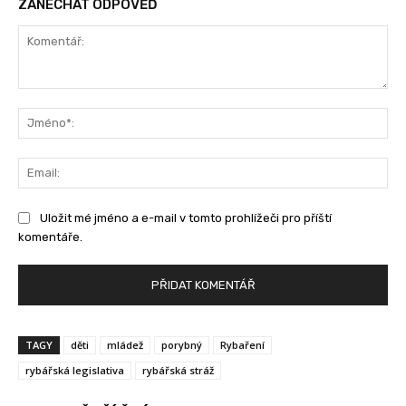
ZANECHAT ODPOVĚĎ
Komentář:
Jm
Ema
Uložit mé jméno a e-mail v tomto prohlížeči pro příští
komentáře.
TAGY
děti
mládež
porybný
Rybaření
rybářská legislativa
rybářská stráž