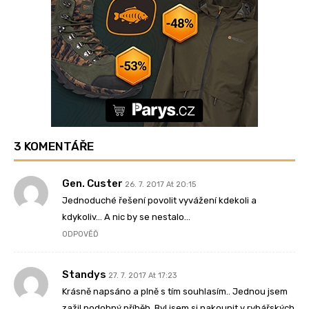
3 KOMENTÁŘE
Gen. Custer
26. 7. 2017 At 20:15
Jednoduché řešení povolit vyvážení kdekoli a
kdykoliv… A nic by se nestalo…
ODPOVĚĎ
Standys
27. 7. 2017 At 17:23
Krásně napsáno a plně s tím souhlasím.. Jednou jsem
zažil podobný příběh. Byl jsem si nakoupit v rybářských