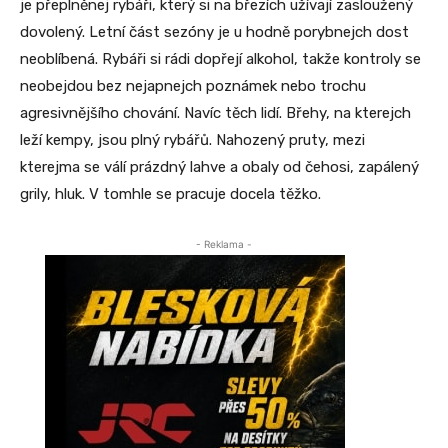
je přeplněnej rybáři, který si na březích užívají zasloužený
dovolený. Letní část sezóny je u hodně porybnejch dost
neoblíbená. Rybáři si rádi dopřejí alkohol, takže kontroly se
neobejdou bez nejapnejch poznámek nebo trochu
agresivnějšího chování. Navíc těch lidí. Břehy, na kterejch
leží kempy, jsou plný rybářů. Nahozený pruty, mezi
kterejma se válí prázdný lahve a obaly od čehosi, zapálený
grily, hluk. V tomhle se pracuje docela těžko.
- Reklama -