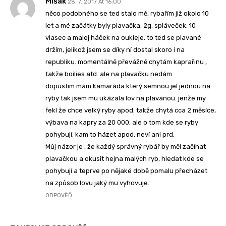
Mišák
28. 7. 2017 At 16:00
něco podobného se ted stalo mě, rybařím již okolo 10
let a mé začátky byly plavačka, 2g. spláveček, 10
vlasec a malej háček na oukleje. to ted se plavané
držím, jelikož jsem se díky ní dostal skoro i na
republiku. momentálně převážně chytám kaprařinu ,
takže boilies atd. ale na plavačku nedám
dopustim.mám kamaráda který semnou jel jednou na
ryby tak jsem mu ukázala lov na plavanou. jenže my
řekl že chce velký ryby apod. takže chytá cca 2 měsíce,
výbava na kapry za 20 000, ale o tom kde se ryby
pohybují, kam to házet apod. neví ani prd.
Můj názor je , že každý správný rybář by měl začínat
plavačkou a okusit hejna malých ryb, hledat kde se
pohybují a teprve po nějaké době pomalu přecházet
na způsob lovu jaký mu vyhovuje..
ODPOVĚĎ