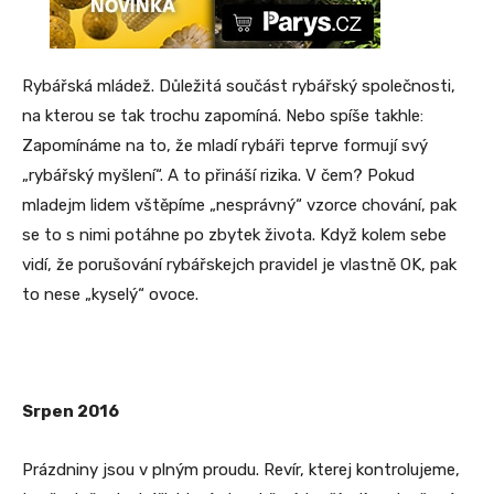
Rybářská mládež. Důležitá součást rybářský společnosti,
na kterou se tak trochu zapomíná. Nebo spíše takhle:
Zapomínáme na to, že mladí rybáři teprve formují svý
„rybářský myšlení“. A to přináší rizika. V čem? Pokud
mladejm lidem vštěpíme „nesprávný“ vzorce chování, pak
se to s nimi potáhne po zbytek života. Když kolem sebe
vidí, že porušování rybářskejch pravidel je vlastně OK, pak
to nese „kyselý“ ovoce.
Srpen 2016
Prázdniny jsou v plným proudu. Revír, kterej kontrolujeme,