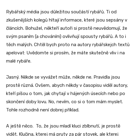
Rybářský média jsou důležitou součástí rybářů. Ti od
zkušenějších kolegů hltají informace, které jsou sepsány v
článcích. Bohužel, někteří autoři si prostě neuvědomují, že
svým psaním (a chováním) ovlivňují spousty rybářů. A to i
těch malých. Chtěl bych proto na autory rybářskejch textů
apelovat: Uvědomte si prosím, že máte skutečně vliv i na
malé rybáře.
Jasný. Někde se vyvážet může, někde ne. Pravidla jsou
prostě různá. Ovšem, abych někdy v časopisu viděl autory,
kteří píšou o tom, jak chytají v hájených úsecích nebo po
skončení doby lovu. No, nevím, co si o tom mám myslet.
Tohle rozhodně není dobrej příklad.
A ještě něco. To, že jsou mladí kluci zblbnutí, je prostě
vidět. Klučina, kterej má pruty za pár stovek, ale kterej