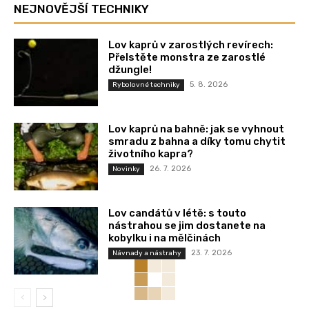
NEJNOVĚJŠÍ TECHNIKY
Lov kaprů v zarostlých revírech:
Přelstěte monstra ze zarostlé
džungle!
5. 8. 2026
Rybolovné techniky
Lov kaprů na bahně: jak se vyhnout
smradu z bahna a díky tomu chytit
životního kapra?
26. 7. 2026
Novinky
Lov candátů v létě: s touto
nástrahou se jim dostanete na
kobylku i na mělčinách
23. 7. 2026
Návnady a nástrahy