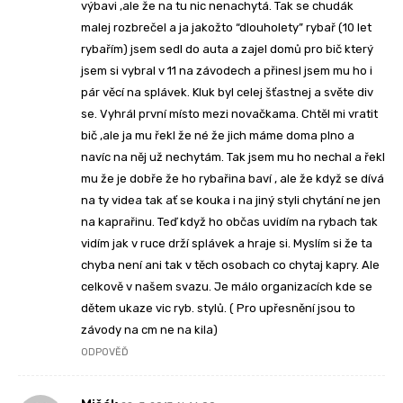
výbavi ,ale že na tu nic nenachytá. Tak se chudák
malej rozbrečel a ja jakožto “dlouholety” rybař (10 let
rybařím) jsem sedl do auta a zajel domů pro bič který
jsem si vybral v 11 na závodech a přinesl jsem mu ho i
pár věcí na splávek. Kluk byl celej šťastnej a světe div
se. Vyhrál první místo mezi novačkama. Chtěl mi vratit
bič ,ale ja mu řekl že né že jich máme doma plno a
navíc na něj už nechytám. Tak jsem mu ho nechal a řekl
mu že je dobře že ho rybařina baví , ale že když se dívá
na ty videa tak ať se kouka i na jiný styli chytání ne jen
na kaprařinu. Teď když ho občas uvidím na rybach tak
vidím jak v ruce drží splávek a hraje si. Myslím si že ta
chyba není ani tak v těch osobach co chytaj kapry. Ale
celkově v našem svazu. Je málo organizacích kde se
dětem ukaze vic ryb. stylů. ( Pro upřesnění jsou to
závody na cm ne na kila)
ODPOVĚĎ