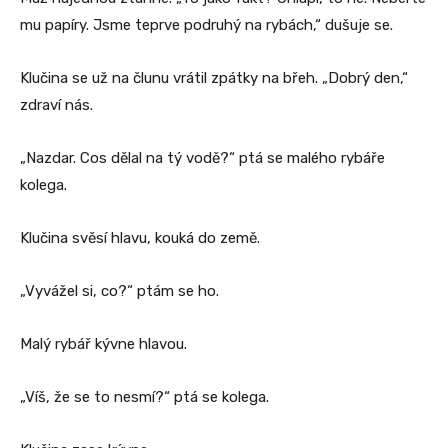
mu papíry. Jsme teprve podruhý na rybách,“ dušuje se.
Klučina se už na člunu vrátil zpátky na břeh. „Dobrý den,“
zdraví nás.
„Nazdar. Cos dělal na tý vodě?“ ptá se malého rybáře
kolega.
Klučina svěsí hlavu, kouká do země.
„Vyvážel si, co?“ ptám se ho.
Malý rybář kývne hlavou.
„Víš, že se to nesmí?“ ptá se kolega.