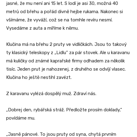
jasné, že mu není ani 15 let. S lodí je asi 30, možná 40
metrů od břehu a pořád divně hejbe rukama. Nakonec si
všímáme, že vyváží, což se na tomhle revíru nesmí.
Vysedáme z auta a míříme k němu.
Klučina má na břehu 2 pruty ve vidličkách. Jsou to takový
ty klasický teleskopy z „Lidlu“ za pár stovek. Ale u karavanu
má kuličky od známé kaprařské firmy odhadem za několik
tisíc. Jeden prut je nahozenej, z druhého se odvíjí vlasec.
Klučina ho ještě nestihl zavézt.
Z karavanu vylézá dospělý muž. Zdraví nás.
„Dobrej den, rybářská stráž. Předložte prosím doklady,“
povídáme mu.
„Jasně pánové. To jsou pruty od syna, chytá prvním