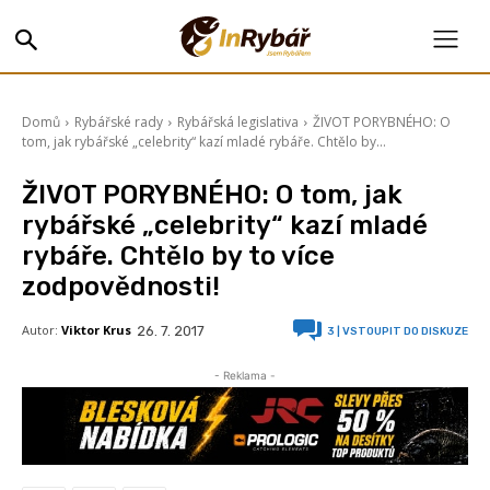
Domů
Rybářské rady
Rybářská legislativa
ŽIVOT PORYBNÉHO: O
tom, jak rybářské „celebrity“ kazí mladé rybáře. Chtělo by...
ŽIVOT PORYBNÉHO: O tom, jak
rybářské „celebrity“ kazí mladé
rybáře. Chtělo by to více
zodpovědnosti!
Autor:
Viktor Krus
26. 7. 2017
3
| VSTOUPIT DO DISKUZE
- Reklama -