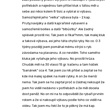
potřebách a najednou tam přišel kluk s tátou měl u
sebe asi něco kolem 8 tisíc a vybíral si výbavu.
Samozřejmě jeho “velka” výbava byla – 2 kap.
Pruty,navijáky a další kaprařské vybavení a
samozřemě boilies a další “blbůstky”. Ale žadný
splávek prostě nic. Tak jsem si řikal”hmm, tak malej kluk
a taková výbava, asi jeho táta chytá ryby. No co. O 3
týdny později jsem pomáhal mému strýci s ryb.
závodama na plavanou. A co nevidím. Toho samého
kluka jak vytahuje jeho výbavu. No prostě hrůza.
Chudák měl na 30 vlasci 15 gr. kačenu a tam háček
“banánek” cca 4. Tak jsem za ník přišel a zeptal se ho
kde má malej spálek na malé rybky. A on že menší
nema. Tak jsem se ho zeptal proč si žádnej nekoupil že
jsem ho viděl nedávno v potřebách a že měl docela
dost peněž. No on mi na to odpověděl že rybaří prvním
rokem a že si nakoupil výbavu podle toho co viděl na
videu. Tak jsem mu řekl že to je pěkný že má kap.