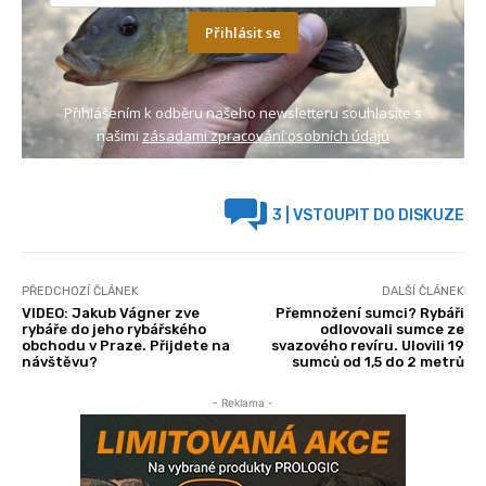
Přihlásit se
Přihlášením k odběru našeho newsletteru souhlasíte s
našimi
zásadami zpracování osobních údajů
3
| VSTOUPIT DO DISKUZE
PŘEDCHOZÍ ČLÁNEK
DALŠÍ ČLÁNEK
VIDEO: Jakub Vágner zve
Přemnožení sumci? Rybáři
rybáře do jeho rybářského
odlovovali sumce ze
obchodu v Praze. Přijdete na
svazového revíru. Ulovili 19
návštěvu?
sumců od 1,5 do 2 metrů
- Reklama -