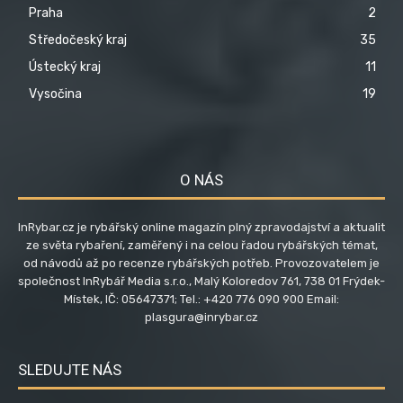
Praha
2
Středočeský kraj
35
Ústecký kraj
11
Vysočina
19
O NÁS
InRybar.cz je rybářský online magazín plný zpravodajství a aktualit
ze světa rybaření, zaměřený i na celou řadou rybářských témat,
od návodů až po recenze rybářských potřeb. Provozovatelem je
společnost InRybář Media s.r.o., Malý Koloredov 761, 738 01 Frýdek-
Místek, IČ: 05647371; Tel.: +420 776 090 900 Email:
plasgura@inrybar.cz
SLEDUJTE NÁS