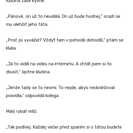
Klučina zase kývne.
„Pánové, on už to neudělá. On už bude hodnej,“ snaží se
mu ulehčit jeho táta.
„Proč jsi vyvážel? Vždyť tam v pohodě dohodíš,“ ptám se
kluka.
„Já to viděl na videu na internetu. A chtěl jsem si to
zkusit,“ špitne klučina.
„Jenže tady se to nesmí. To nejde, abys nedodržoval
pravidla,“ odpovídá kolega.
Malý rybář mlčí.
„Tak podívej. Každej večer před spaním si s tátou budete