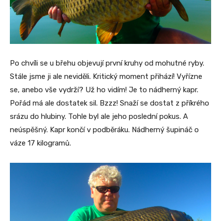
Po chvíli se u břehu objevují první kruhy od mohutné ryby.
Stále jsme ji ale neviděli. Kritický moment přihází! Vyřízne
se, anebo vše vydrží? Už ho vidím! Je to nádherný kapr.
Pořád má ale dostatek sil. Bzzz! Snaží se dostat z příkrého
srázu do hlubiny. Tohle byl ale jeho poslední pokus. A
neúspěšný. Kapr končí v podběráku. Nádherný šupináč o
váze 17 kilogramů.