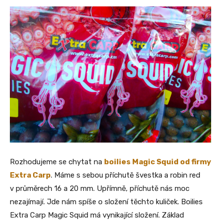
Rozhodujeme se chytat na
boilies Magic Squid od firmy
Extra Carp
. Máme s sebou příchutě švestka a robin red
v průměrech 16 a 20 mm. Upřímně, příchutě nás moc
nezajímají. Jde nám spíše o složení těchto kuliček. Boilies
Extra Carp Magic Squid má vynikající složení. Základ