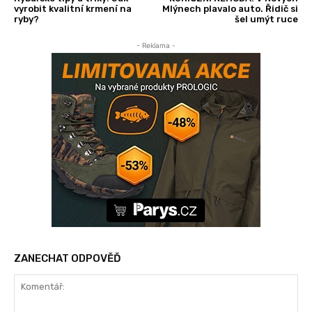
vyrobit kvalitní krmení na
Mlýnech plavalo auto. Řidič si
ryby?
šel umýt ruce
- Reklama -
ZANECHAT ODPOVĚĎ