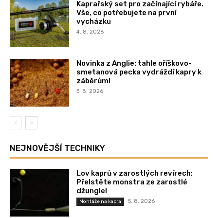
Kaprařský set pro začínající rybáře.
Vše, co potřebujete na první
vycházku
4. 8. 2026
Novinka z Anglie: tahle oříškovo-
smetanová pecka vydráždí kapry k
záběrům!
3. 8. 2026
NEJNOVĚJŠÍ TECHNIKY
Lov kaprů v zarostlých revírech:
Přelstěte monstra ze zarostlé
džungle!
5. 8. 2026
Montáže na kapra