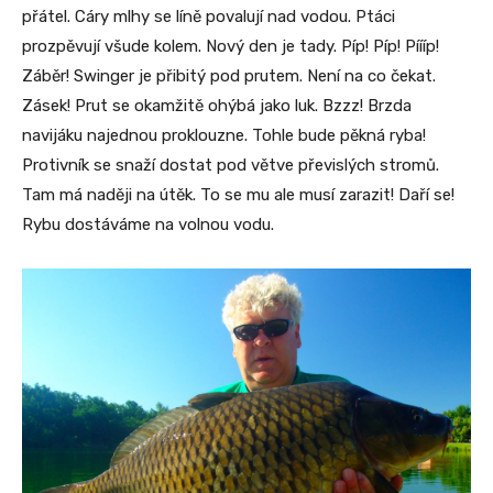
přátel. Cáry mlhy se líně povalují nad vodou. Ptáci
prozpěvují všude kolem. Nový den je tady. Píp! Píp! Píííp!
Záběr! Swinger je přibitý pod prutem. Není na co čekat.
Zásek! Prut se okamžitě ohýbá jako luk. Bzzz! Brzda
navijáku najednou proklouzne. Tohle bude pěkná ryba!
Protivník se snaží dostat pod větve převislých stromů.
Tam má naději na útěk. To se mu ale musí zarazit! Daří se!
Rybu dostáváme na volnou vodu.