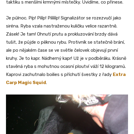
taktiku s menšími krmnými místečky. Uvidíme, co přinese.
Je půlnoc. Píp! Píííp! Pííííííp! Signalizátor se rozezvučí jako
siréna. Ryba vzala nastraženou kuličku velice razantně.
Zásek! Je tam! Ohnutí prutu a prokluzování brzdy dává
tušit, že půjde o pěknou rybu. Protivník se statečně brání,
ale po nějakém čase se ve světle čelovek objevují první
kruhy. Je to kapr. Nádherný kapr! Už je v podběráku. Krásně
stavěná ryba s mohutnou ocasní ploutví váží 12 kilogramů.
Kaprovi zachutnalo boilies s příchutí švestky z řady
Extra
Carp Magic Squid
.