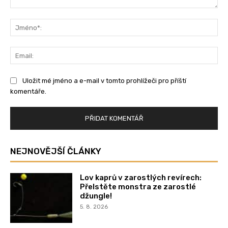
Komentář:
Jm
Ema
Uložit mé jméno a e-mail v tomto prohlížeči pro příští
komentáře.
NEJNOVĚJŠÍ ČLÁNKY
Lov kaprů v zarostlých revírech:
Přelstěte monstra ze zarostlé
džungle!
5. 8. 2026