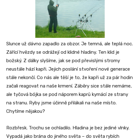
Slunce už dávno zapadlo za obzor. Je temná, ale teplá noc.
Zářící hvězdy se odrážejí od klidné hladiny. Ten klid je
božský. Z dálky slyšíme, jak se pod převislými stromy
neustále hází kapři. Jejich poslání stvoření nové generace
stále nekončí. Co nás ale těší je to, že kapři už za pár hodin
začali reagovat na naše krmení. Záběry sice stále nemáme,
ale tyčová bójka se pod náporem kaprů kymácí ze strany
na stranu. Ryby jsme účinně přilákali na naše místo.
Chytíme nějakou?
Rozbřesk. Trochu se ochladilo. Hladina je bez jediné vlnky.
Vypadá jako brána do jiného světa – do světa rybích