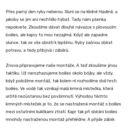
Přes parný den ryby neberou. Sluní se na klidné hladině, a
jakoby se jim ani nechtělo hýbat. Tady nám pšenka
nepokvete. Zkoušíme dávat dlouhé návazce s plovoucím
boilies, ale kapry to moc nezajímá. Když ale zapadne
slunce, tak se vše obrátí k lepšímu. Ryby začnou sbírat
potravu, a tedy přibývá i záběrů.
Znova připravujeme naše montáže. A teď zkoušíme jinou
taktiku. Už nerozhazujeme boilies okolo bójky, ale vždy,
když položíme montáž, tak kolem ní rozhodíme dvě hrsti
boilies. Ve vodě tak vznikají malá krmná místečka, která
určitě nezůstanou bez povšimnutí. Výhodou těchto
krmných místeček je to, že se nastražená montáž s boilies
mezi ostatními kuličkami ztratí. Kapr tak při sbírání boilies
mnohdy nastraženou montáž přehlédne. A přijde záběr.