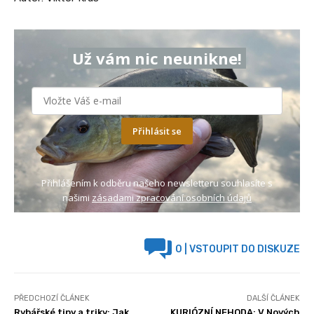
Už vám nic neunikne!
Přihlásit se
Přihlášením k odběru našeho newsletteru souhlasíte s
našimi
zásadami zpracování osobních údajů
0
| VSTOUPIT DO DISKUZE
PŘEDCHOZÍ ČLÁNEK
DALŠÍ ČLÁNEK
Rybářské tipy a triky: Jak
KURIÓZNÍ NEHODA: V Nových