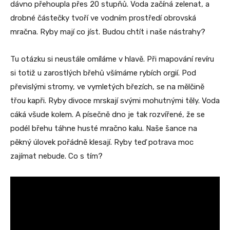
dávno přehoupla přes 20 stupňů. Voda začíná zelenat, a
drobné částečky tvoří ve vodním prostředí obrovská
mračna. Ryby mají co jíst. Budou chtít i naše nástrahy?
Tu otázku si neustále omíláme v hlavě. Při mapování revíru
si totiž u zarostlých břehů všímáme rybích orgií. Pod
převislými stromy, ve vymletých březích, se na mělčině
třou kapři. Ryby divoce mrskají svými mohutnými těly. Voda
cáká všude kolem. A písečně dno je tak rozvířené, že se
podél břehu táhne husté mračno kalu. Naše šance na
pěkný úlovek pořádně klesají. Ryby teď potrava moc
zajímat nebude. Co s tím?