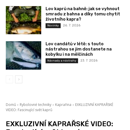
Lov kaprů na bahně: jak se vyhnout
smradu z bahna a díky tomu chytit
životního kapra?
26. 7. 2026
Novinky
Lov candátů v létě: s touto
nástrahou se jim dostanete na
kobylku i na mělčinách
23. 7. 2026
Návnady a nástrahy