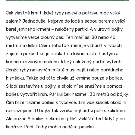
Jak vlastně krmit, když ryby nejeví o potravu moc velký
zájem? Jednoduše. Nejprve do lodě s sebou bereme velký
barel jemného krmení – naložený partikl. A v úrovni bójky
vytváříme velice dlouhý pás. Ten měří asi 30 nebo 40
metrů na délku. Cílem tohoto krmení je vzbudit v rybách
zájem a pokusit se je nalákat na lovné místo hustým a
koncentrovaným mrakem, který naložený partikl vytvoří.
Jenže ryby na lovném místě musí najít i něco pořádného
k snědku. Takže od této chvíle už krmíme pouze s boilies.
S lodí zastavíme u bójky, a okolo ní se snažíme s pomocí
boilies vytvořit kruh. Pár kuliček házíme i 30 metrů od bójky.
Čím blíže házíme boilies k tyčovce, tím více kuliček okolo ní
rozhazujeme. U bójky tak vzniká nejhustší pole s kuličkami.
Ale pozor! S boilies nekrmíme příliš! Zvláště teď, když jsou
kapři ve tření. To by mohlo nadělat paseku.