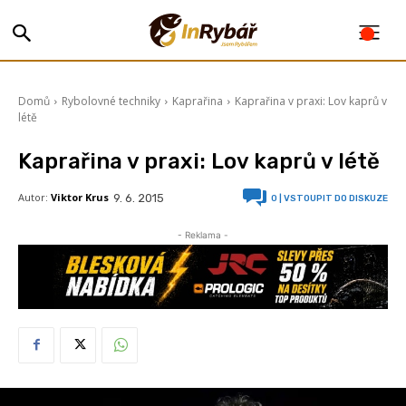
Domů
Rybolovné techniky
Kaprařina
Kaprařina v praxi: Lov kaprů v
létě
Kaprařina v praxi: Lov kaprů v létě
Autor:
Viktor Krus
9. 6. 2015
0
| VSTOUPIT DO DISKUZE
- Reklama -