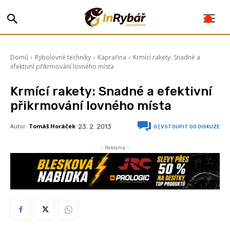
Domů
Rybolovné techniky
Kaprařina
Krmící rakety: Snadné a
efektivní přikrmování lovného místa
Krmící rakety: Snadné a efektivní
přikrmování lovného místa
Autor:
Tomáš Horáček
23. 2. 2013
0
| VSTOUPIT DO DISKUZE
- Reklama -