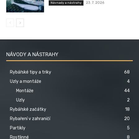
23. 7. 2026
Návnady a nástrahy
NÁVODY A NÁSTRAHY
Rybářské tipy a triky
68
Uzly a montáže
4
Montáže
44
Uzly
2
Rybářské začátky
18
Rybaření v zahraničí
20
Partikly
5
Rostlinné
8