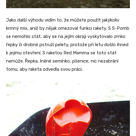
Jako další výhodu vidím to, že můžete použít jakýkoliv
krmný mix, aniž by nějak omezoval funkci rakety. S S-Pomb
se nemohlo stát, aby se na jejím okraji vyskytovalo zrnko
řepky či drobné pstruží pelety, protože při letu došlo ihned
k jejímu otevření. S raketou Red Mamma se toto stát
nemůže. Řepka, lněné semínko, pšenice, nic nezabrání
tomu, aby raketa odvedla svou práci.