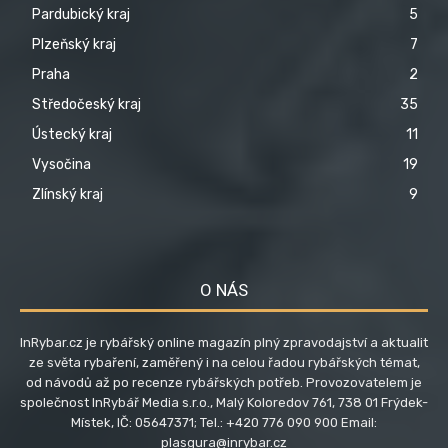
Pardubický kraj
5
Plzeňský kraj
7
Praha
2
Středočeský kraj
35
Ústecký kraj
11
Vysočina
19
Zlínský kraj
9
O NÁS
InRybar.cz je rybářský online magazín plný zpravodajství a aktualit
ze světa rybaření, zaměřený i na celou řadou rybářských témat,
od návodů až po recenze rybářských potřeb. Provozovatelem je
společnost InRybář Media s.r.o., Malý Koloredov 761, 738 01 Frýdek-
Místek, IČ: 05647371; Tel.: +420 776 090 900 Email:
plasgura@inrybar.cz