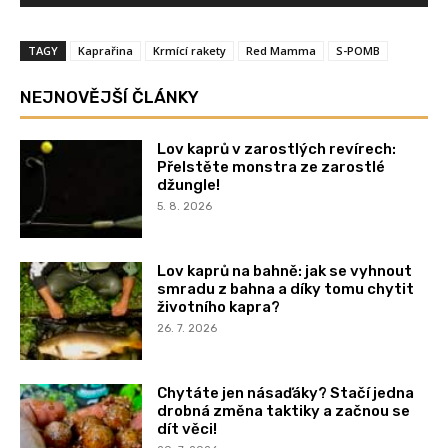
TAGY
Kaprařina
Krmící rakety
Red Mamma
S-POMB
NEJNOVĚJŠÍ ČLÁNKY
Lov kaprů v zarostlých revírech:
Přelstěte monstra ze zarostlé
džungle!
5. 8. 2026
Lov kaprů na bahně: jak se vyhnout
smradu z bahna a díky tomu chytit
životního kapra?
26. 7. 2026
Chytáte jen násaďáky? Stačí jedna
drobná změna taktiky a začnou se
dít věci!