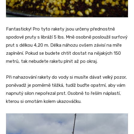
Fantasticky! Pro tyto rakety jsou určeny přednostně
spodové pruty s libráží 5 lbs. Mně osobně posloužil surfový
prut s délkou 4,20 m. Délka náhozu ovšem závisí na míře
zaplnění. Pokud se budete chtít dostat na nějakých 150
metrů, tak nebudete raketu plnit až po okraj.
Při nahazování rakety do vody si musíte dávat velký pozor,
poněvadž je poměrně těžká, tudíž buďte opatrní, aby vám
napnutý silon nepořezal prst. Osobně to řeším náplastí,
kterou si omotám kolem ukazováčku.