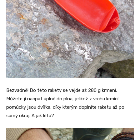
Bezvadně! Do této rakety se vejde až 280 g krmení.
Můžete jí nacpat úplně do plna, jelikož z vrchu krmící
pomůcky jsou dvířka, díky kterým doplníte raketu až po
samý okraj. A jak léta?