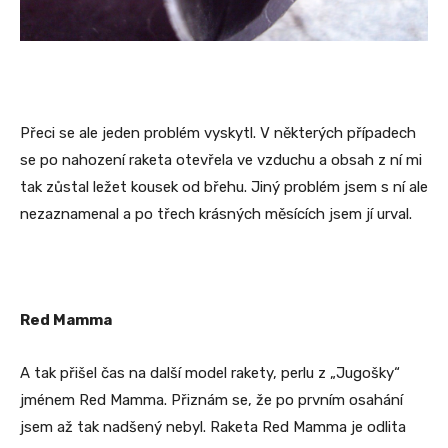
Přeci se ale jeden problém vyskytl. V některých případech
se po nahození raketa otevřela ve vzduchu a obsah z ní mi
tak zůstal ležet kousek od břehu. Jiný problém jsem s ní ale
nezaznamenal a po třech krásných měsících jsem jí urval.
Red Mamma
A tak přišel čas na další model rakety, perlu z „Jugošky“
jménem Red Mamma. Přiznám se, že po prvním osahání
jsem až tak nadšený nebyl. Raketa Red Mamma je odlita