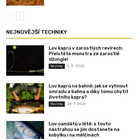
NEJNOVĚJŠÍ TECHNIKY
Lov kaprů v zarostlých revírech:
Přelstěte monstra ze zarostlé
džungle!
5. 8. 2026
Novinky
Lov kaprů na bahně: jak se vyhnout
smradu z bahna a díky tomu chytit
životního kapra?
26. 7. 2026
Novinky
Lov candátů v létě: s touto
nástrahou se jim dostanete na
kobylku i na mělčinách