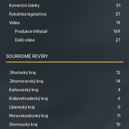
Komerční články
51
Rybářská legislativa
37
Videa
19
Produkce InRybář
169
Další videa
27
SOUKROMÉ REVÍRY
Jihočeský kraj
12
Jihomoravský kraj
14
Karlovarský kraj
4
Královehradecký kraj
6
Liberecký kraj
0
Moravskoslezský kraj
11
Olomoucký kraj
10