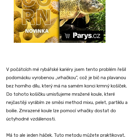
V počátcích mé rybářské kariéry jsem tento problém řešil
podomácku vyrobenou „vrhačkou“, což je bič na plavanou
bez horního dílu, který má na samém konci krmný košíček.
Do tohoto košíčku umisťujeme mražené koule, které
nejčastěji vyrábím ze směsi method mixu, pelet, partiklu a
boilie. Zmrazené koule lze pomocí vrhačky dostat do
úctyhodné vzdálenosti.
Má to ale jeden háček. Tuto metodu můžete praktikovat,