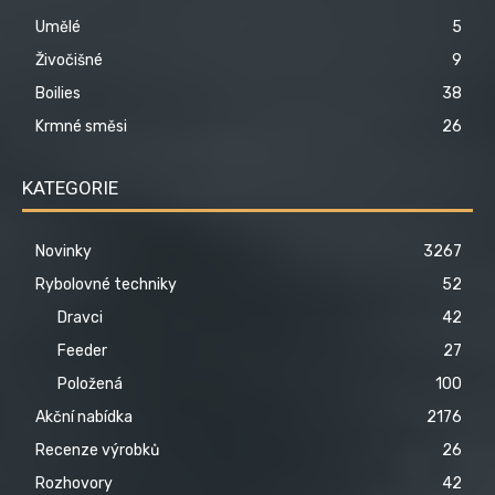
Umělé
5
Živočišné
9
Boilies
38
Krmné směsi
26
KATEGORIE
Novinky
3267
Rybolovné techniky
52
Dravci
42
Feeder
27
Položená
100
Akční nabídka
2176
Recenze výrobků
26
Rozhovory
42