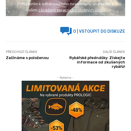
Přihlášením k odběru našeho newsletteru souhlasíte s
našimi
zásadami zpracování osobních údajů
0
| VSTOUPIT DO DISKUZE
PŘEDCHOZÍ ČLÁNEK
DALŠÍ ČLÁNEK
Začínáme s položenou
Rybářské přednášky: Získejte
informace od zkušených
rybářů!
- Reklama -