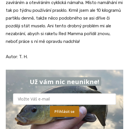
zavíráním a otevíráním cyklická námaha. Místo namáhání mi
tak po týdnu používání prasklo. Krmil jsem ale 10 kilogramů
partiklu denně, takže něco podobného se asi dříve či
později stát muselo. Ani tento drobný problém mi ale
nezabrání, abych si raketu Red Mamma pořídil znovu,
neboť práce s ní mě opravdu nadchla!
Autor: T. H.
Už vám nic neunikne!
Přihlásit se