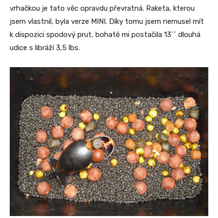
vrhačkou je tato věc opravdu převratná. Raketa, kterou
jsem vlastnil, byla verze MINI. Díky tomu jsem nemusel mít
k dispozici spodový prut, bohatě mi postačila 13´´ dlouhá
udice s libráží 3,5 lbs.