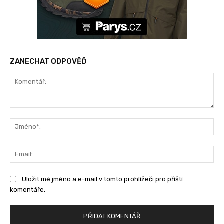
ZANECHAT ODPOVĚĎ
Komentář:
Jm
Ema
Uložit mé jméno a e-mail v tomto prohlížeči pro příští
komentáře.