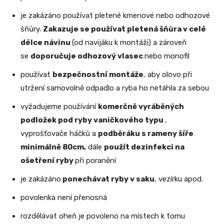
je zakázáno používat pletené kmenové nebo odhozové
šňůry.
Zakazuje se používat pletená šňůra v celé
délce návinu
(od navijáku k montáži) a zároveň
se
doporučuje odhozový vlasec
nebo monofil
používat
bezpečnostní montáže
, aby olovo při
utržení samovolně odpadlo a ryba ho netáhla za sebou
vyžadujeme používání
komerčně vyráběných
podložek pod ryby vaničkového typu
,
vyprošťovače háčků a
podběráku s rameny šíře
minimálně 80cm,
dále
použít dezinfekci na
ošetření ryby
při poranění
je zakázáno
ponechávat ryby v saku
, vezírku apod.
povolenka není přenosná
rozdělávat oheň je povoleno na místech k tomu