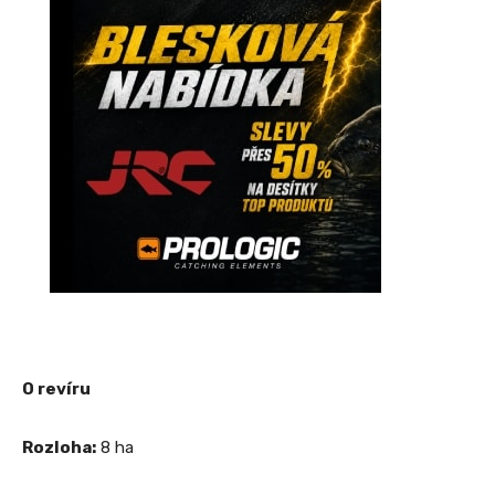
O revíru
Rozloha:
8 ha