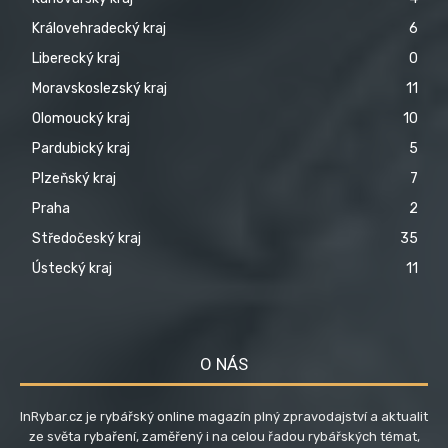
Královehradecký kraj
6
Liberecký kraj
0
Moravskoslezský kraj
11
Olomoucký kraj
10
Pardubický kraj
5
Plzeňský kraj
7
Praha
2
Středočeský kraj
35
Ústecký kraj
11
O NÁS
InRybar.cz je rybářský online magazín plný zpravodajství a aktualit
ze světa rybaření, zaměřený i na celou řadou rybářských témat,