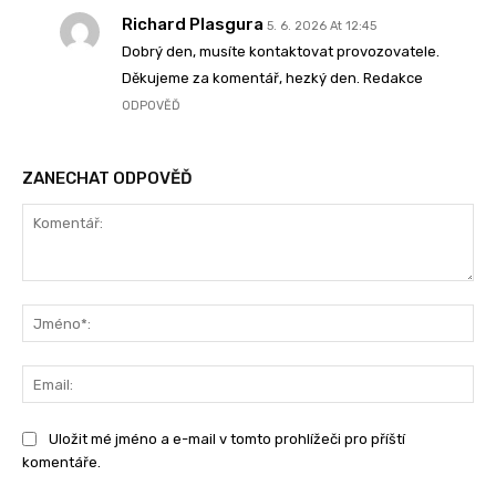
Richard Plasgura
5. 6. 2026 At 12:45
Dobrý den, musíte kontaktovat provozovatele.
Děkujeme za komentář, hezký den. Redakce
ODPOVĚĎ
ZANECHAT ODPOVĚĎ
Komentář:
Jm
Ema
Uložit mé jméno a e-mail v tomto prohlížeči pro příští
komentáře.