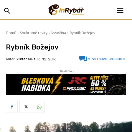
Domů
Soukromé revíry
Vysočina
Rybník Božejov
Rybník Božejov
Autor:
Viktor Krus
16. 12. 2016
2
| VSTOUPIT DO DISKUZE
- Reklama -