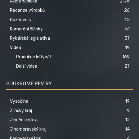
Akční nabídka
2176
Recenze výrobků
26
Rozhovory
42
Komerční články
51
Rybářská legislativa
37
Videa
19
Produkce InRybář
169
Další videa
27
SOUKROMÉ REVÍRY
Vysočina
19
Zlínský kraj
9
Jihočeský kraj
12
Jihomoravský kraj
14
Karlovarský kraj
4