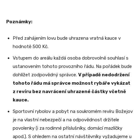
Poznámky:
Před zahájením lovu bude uhrazena vratná kauce v
hodnotě 500 Kč.
Vstupem do areálu každá osoba dobrovolně souhlasí s
ustanovením tohoto provozního řádu. Na pořádek bude
dohlížet zodpovědný správce.
V případě nedodržení
tohoto řádu má správce možnost rybáře vykázat
z revíru bez navrácení uhrazené částky včetně
kauce.
Sportovní rybolov a pobyt na soukromém revíru Božejov
je na vlastní nebezpečí a na odpovědnost držitele
povolenky (i za rodinné příslušníky, domácí mazlíčky
apod.). S ohledem na ostatní návštěvníky vyžadujeme u