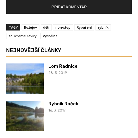
TAGY
Božejov
děti
non-stop
Rybaření
rybník
soukromé revíry
Vysočina
NEJNOVĚJŠÍ ČLÁNKY
Lom Radnice
28. 3. 2019
Rybník Ráček
16. 3. 2017