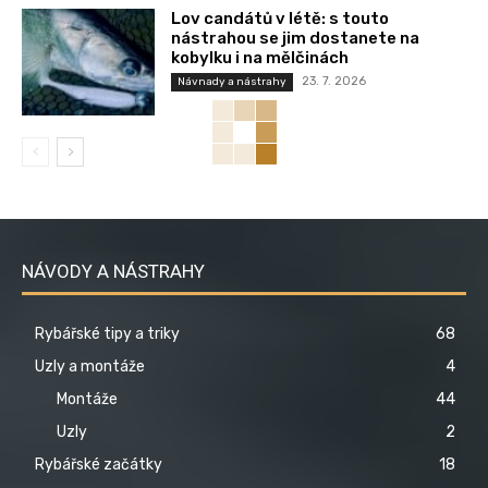
Lov candátů v létě: s touto
nástrahou se jim dostanete na
kobylku i na mělčinách
23. 7. 2026
Návnady a nástrahy
NÁVODY A NÁSTRAHY
Rybářské tipy a triky
68
Uzly a montáže
4
Montáže
44
Uzly
2
Rybářské začátky
18