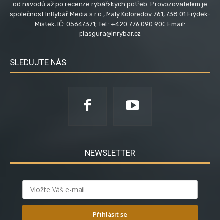
od návodů až po recenze rybářských potřeb. Provozovatelem je
společnost InRybář Media s.r.o., Malý Koloredov 761, 738 01 Frýdek-
Místek, IČ: 05647371; Tel.: +420 776 090 900 Email:
plasgura@inrybar.cz
SLEDUJTE NÁS
NEWSLETTER
Přihlásit se