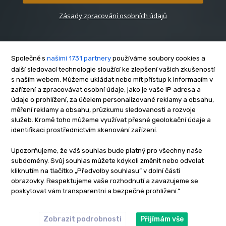
Zásady zpracování osobních údajů
Společně s
našimi 1731 partnery
používáme soubory cookies a
další sledovací technologie sloužící ke zlepšení vašich zkušeností
s naším webem. Můžeme ukládat nebo mít přístup k informacím v
O nás
zařízení a zpracovávat osobní údaje, jako je vaše IP adresa a
Kontakt
údaje o prohlížení, za účelem personalizované reklamy a obsahu,
měření reklamy a obsahu, průzkumu sledovanosti a rozvoje
Reklama
služeb. Kromě toho můžeme využívat přesné geolokační údaje a
Zásady soukromí
identifikaci prostřednictvím skenování zařízení.
Privacy policy
Upozorňujeme, že váš souhlas bude platný pro všechny naše
Cookies
subdomény. Svůj souhlas můžete kdykoli změnit nebo odvolat
Etický kodex
kliknutím na tlačítko „Předvolby souhlasu” v dolní části
Redakce
obrazovky. Respektujeme vaše rozhodnutí a zavazujeme se
poskytovat vám transparentní a bezpečné prohlížení.”
Copyright © www.inrybar.cz 2013 - 2026 | Na veškerý materiál,
který je zde uveřejněný, se vztahují autorská práva. Redakce
InRybar.cz.
Zobrazit podrobnosti
Přijímám vše