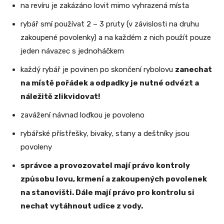
na revíru je zakázáno lovit mimo vyhrazená místa
rybář smí používat 2 – 3 pruty (v závislosti na druhu
zakoupené povolenky) a na každém z nich použít pouze
jeden návazec s jednoháčkem
každý rybář je povinen po skončení rybolovu
zanechat
na místě pořádek a odpadky je nutné odvézt a
náležitě zlikvidovat!
zavážení návnad loďkou je povoleno
rybářské přístřešky, bivaky, stany a deštníky jsou
povoleny
správce a provozovatel mají právo kontroly
způsobu lovu, krmení a zakoupených povolenek
na stanovišti. Dále mají právo pro kontrolu si
nechat vytáhnout udice z vody.