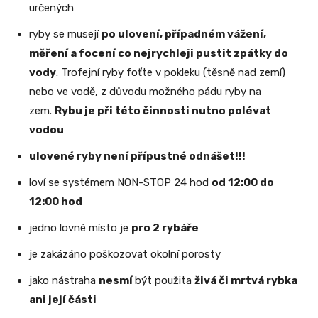
určených
ryby se musejí
po ulovení, případném vážení,
měření a focení co nejrychleji pustit zpátky do
vody
. Trofejní ryby foťte v pokleku (těsně nad zemí)
nebo ve vodě, z důvodu možného pádu ryby na
zem.
Rybu je při této činnosti nutno polévat
vodou
ulovené ryby není přípustné odnášet!!!
loví se systémem NON-STOP 24 hod
od 12:00 do
12:00 hod
jedno lovné místo je
pro 2 rybáře
je zakázáno poškozovat okolní porosty
jako nástraha
nesmí
být použita
živá či mrtvá rybka
ani její části