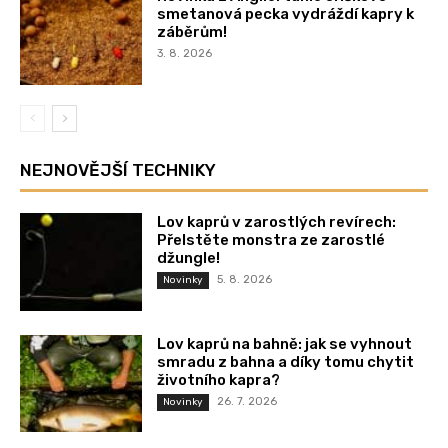
smetanová pecka vydráždí kapry k
záběrům!
3. 8. 2026
NEJNOVĚJŠÍ TECHNIKY
Lov kaprů v zarostlých revírech:
Přelstěte monstra ze zarostlé
džungle!
5. 8. 2026
Novinky
Lov kaprů na bahně: jak se vyhnout
smradu z bahna a díky tomu chytit
životního kapra?
26. 7. 2026
Novinky