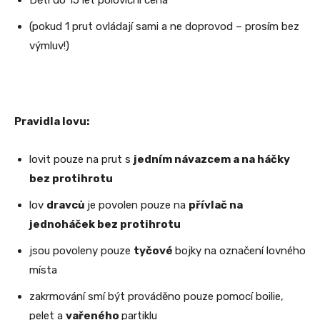
Děti do 15 let poloviční cena
(pokud 1 prut ovládají sami a ne doprovod – prosím bez
výmluv!)
Pravidla lovu:
lovit pouze na prut s
jedním návazcem a na háčky
bez protihrotu
lov
dravců
je povolen pouze na
přívlač na
jednoháček bez protihrotu
jsou povoleny pouze
tyčové
bojky na označení lovného
místa
zakrmování smí být prováděno pouze pomocí boilie,
pelet a
vařeného
partiklu