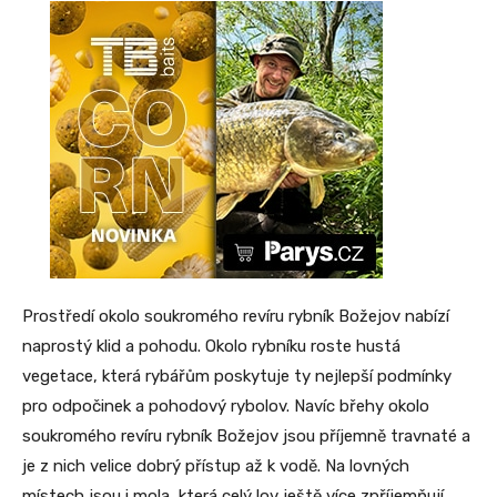
Prostředí okolo soukromého revíru rybník Božejov nabízí
naprostý klid a pohodu. Okolo rybníku roste hustá
vegetace, která rybářům poskytuje ty nejlepší podmínky
pro odpočinek a pohodový rybolov. Navíc břehy okolo
soukromého revíru rybník Božejov jsou příjemně travnaté a
je z nich velice dobrý přístup až k vodě. Na lovných
místech jsou i mola, která celý lov ještě více zpříjemňují.