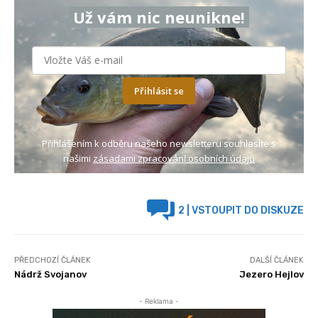
Už vám nic neunikne!
Přihlásit se
Přihlášením k odběru našeho newsletteru souhlasíte s
našimi
zásadami zpracování osobních údajů
2
| VSTOUPIT DO DISKUZE
PŘEDCHOZÍ ČLÁNEK
DALŠÍ ČLÁNEK
Nádrž Svojanov
Jezero Hejlov
- Reklama -