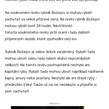
Na soukromém revíru rybník Božejov si mohou rybáři
zachytat za velice příznivé ceny. Na revíru rybník Božejov
mohou rybáři lovit 24 hodin. Návštěvníci
tohoto soukromého revíru jistě ocení i řadu dalších
příjemných služeb, které zpohodlní celý lov.
Rybník Božejov je velice dobře zarybněný. Rybáři tady
mohou ulovit celou řadu rybích druhů nejrůznějších
velikostí. Na tomto revíru pochopitelně nechybí ani
kapitální ryby. Rybáři tady mohou ulovit například nádherné
kapry, amury nebo jesetery. Nechybí ale ani dravé ryby –
především štiky! Takže už na nic nečekejte a přijeďte si
sem zachytat!
- Reklama -