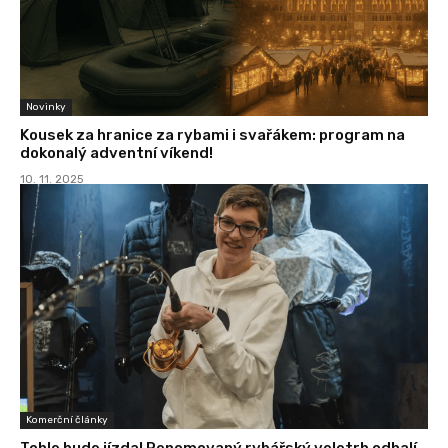
Novinky
Kousek za hranice za rybami i svařákem: program na
dokonalý adventní víkend!
10. 11. 2025
Komerční články
Tohle bude jízda! Renomovaný rybářský veletrh odhalí