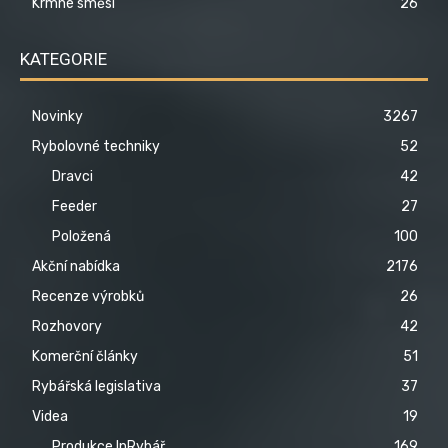
Krmné směsi
26
KATEGORIE
Novinky
3267
Rybolovné techniky
52
Dravci
42
Feeder
27
Položená
100
Akční nabídka
2176
Recenze výrobků
26
Rozhovory
42
Komerční články
51
Rybářská legislativa
37
Videa
19
Produkce InRybář
169