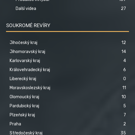
Další videa
27
SOUKROMÉ REVÍRY
Jihočeský kraj
12
Jihomoravský kraj
14
Karlovarský kraj
4
Královehradecký kraj
6
Liberecký kraj
0
Moravskoslezský kraj
11
Olomoucký kraj
10
Pardubický kraj
5
Plzeňský kraj
7
Praha
2
Středočeský kraj
35