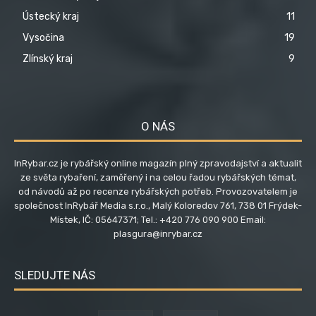
Ústecký kraj
11
Vysočina
19
Zlínský kraj
9
O NÁS
InRybar.cz je rybářský online magazín plný zpravodajství a aktualit
ze světa rybaření, zaměřený i na celou řadou rybářských témat,
od návodů až po recenze rybářských potřeb. Provozovatelem je
společnost InRybář Media s.r.o., Malý Koloredov 761, 738 01 Frýdek-
Místek, IČ: 05647371; Tel.: +420 776 090 900 Email:
plasgura@inrybar.cz
SLEDUJTE NÁS