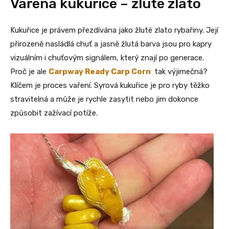
Vařená kukuřice – žluté zlato
Kukuřice je právem přezdívána jako žluté zlato rybařiny. Její
přirozeně nasládlá chuť a jasně žlutá barva jsou pro kapry
vizuálním i chuťovým signálem, který znají po generace.
Proč je ale
Carpway Ready Carp Corn
tak výjimečná?
Klíčem je proces vaření. Syrová kukuřice je pro ryby těžko
stravitelná a může je rychle zasytit nebo jim dokonce
způsobit zažívací potíže.