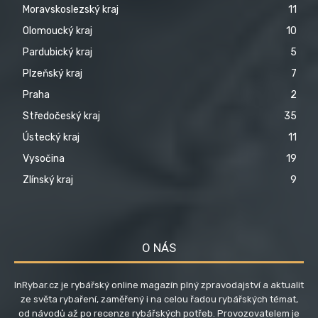
Moravskoslezský kraj
11
Olomoucký kraj
10
Pardubický kraj
5
Plzeňský kraj
7
Praha
2
Středočeský kraj
35
Ústecký kraj
11
Vysočina
19
Zlínský kraj
9
O NÁS
InRybar.cz je rybářský online magazín plný zpravodajství a aktualit
ze světa rybaření, zaměřený i na celou řadou rybářských témat,
od návodů až po recenze rybářských potřeb. Provozovatelem je