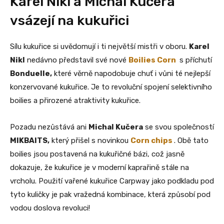
Karel Nikl a Michal Kučera
vsázejí na kukuřici
Sílu kukuřice si uvědomují i ti největší mistři v oboru.
Karel
Nikl
nedávno představil své nové
Boilies Corn
s příchutí
Bonduelle,
které věrně napodobuje chuť i vůni té nejlepší
konzervované kukuřice. Je to revoluční spojení selektivního
boilies a přirozené atraktivity kukuřice.
Pozadu nezůstává ani
Michal Kučera
se svou společností
MIKBAITS,
který přišel s novinkou
Corn chips
. Obě tato
boilies jsou postavená na kukuřičné bázi, což jasně
dokazuje, že kukuřice je v moderní kaprařině stále na
vrcholu. Použití vařené kukuřice Carpway jako podkladu pod
tyto kuličky je pak vražedná kombinace, která způsobí pod
vodou doslova revoluci!