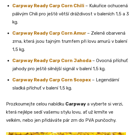
Carpway Ready Carp Corn Chili
– Kukuřice ochucená
pálivým Chili pro ještě větší dráždivost v baleních 1,5 a 3
kg.
Carpway Ready Carp Corn Amur
– Zeleně obarvená
zrna, která jsou tajným trumfem při lovu amurů v balení
1,5 kg.
Carpway Ready Carp Corn Jahoda
– Ovocná příchuť
jahody pro ještě silnější signál v balení 1,5 kg.
Carpway Ready Carp Corn Scopex
– Legendární
sladká příchuť v balení 1,5 kg.
Prozkoumejte celou nabídku
Carpway
a vyberte si verzi,
která nejlépe sedí vašemu stylu lovu, ať už krmíte ve
velkém, nebo jen přidáváte pár zrn do PVA punčochy.