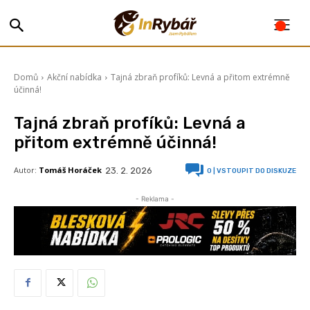
Domů
Akční nabídka
Tajná zbraň profíků: Levná a přitom extrémně
účinná!
Tajná zbraň profíků: Levná a
přitom extrémně účinná!
Autor:
Tomáš Horáček
23. 2. 2026
0
| VSTOUPIT DO DISKUZE
- Reklama -