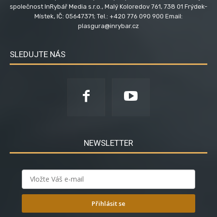
společnost InRybář Media s.r.o., Malý Koloredov 761, 738 01 Frýdek-
Místek, IČ: 05647371; Tel.: +420 776 090 900 Email:
plasgura@inrybar.cz
SLEDUJTE NÁS
NEWSLETTER
Přihlásit se