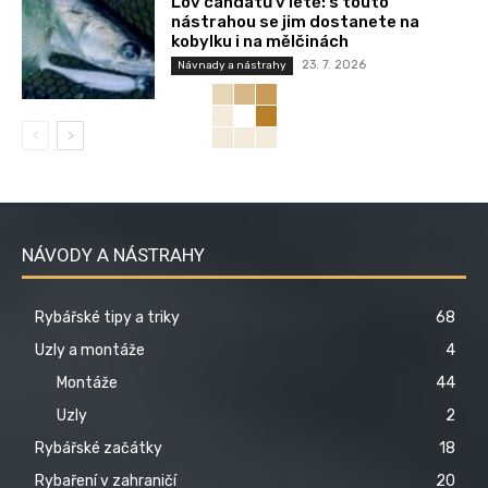
Lov candátů v létě: s touto
nástrahou se jim dostanete na
kobylku i na mělčinách
23. 7. 2026
Návnady a nástrahy
NÁVODY A NÁSTRAHY
Rybářské tipy a triky
68
Uzly a montáže
4
Montáže
44
Uzly
2
Rybářské začátky
18
Rybaření v zahraničí
20