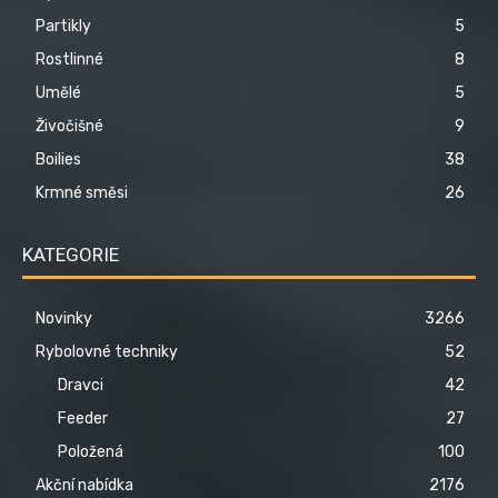
Partikly
5
Rostlinné
8
Umělé
5
Živočišné
9
Boilies
38
Krmné směsi
26
KATEGORIE
Novinky
3266
Rybolovné techniky
52
Dravci
42
Feeder
27
Položená
100
Akční nabídka
2176