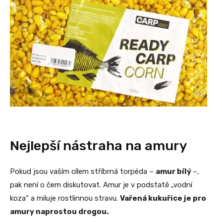
Nejlepší nástraha na amury
Pokud jsou vaším cílem stříbrná torpéda –
amur bílý
–,
pak není o čem diskutovat. Amur je v podstatě „vodní
koza“ a miluje rostlinnou stravu.
Vařená kukuřice je pro
amury naprostou drogou.