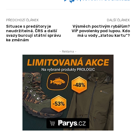
PŘEDCHOZÍ ČLÁNEK
DALŠÍ ČLÁNEK
Situace s predátory je
Výsměch poctivým rybářům?
neudržitelná. ČRS a další
VIP povolenky pod lupou. Kdo
svazy burcují státní správu
má u vody „zlatou kartu“?
ke změnám
- Reklama -