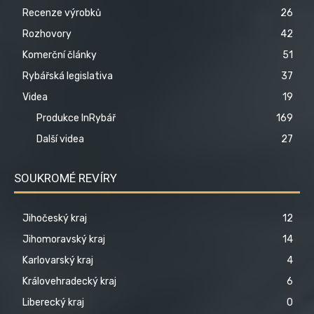
Recenze výrobků
26
Rozhovory
42
Komerční články
51
Rybářská legislativa
37
Videa
19
Produkce InRybář
169
Další videa
27
SOUKROMÉ REVÍRY
Jihočeský kraj
12
Jihomoravský kraj
14
Karlovarský kraj
4
Královehradecký kraj
6
Liberecký kraj
0