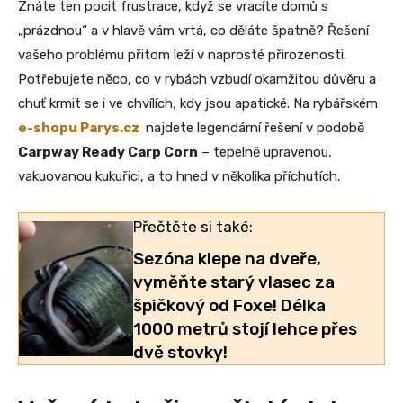
Znáte ten pocit frustrace, když se vracíte domů s
„prázdnou“ a v hlavě vám vrtá, co děláte špatně? Řešení
vašeho problému přitom leží v naprosté přirozenosti.
Potřebujete něco, co v rybách vzbudí okamžitou důvěru a
chuť krmit se i ve chvílích, kdy jsou apatické. Na rybářském
e-shopu Parys.cz
najdete legendární řešení v podobě
Carpway Ready Carp Corn
– tepelně upravenou,
vakuovanou kukuřici, a to hned v několika příchutích.
Přečtěte si také:
Sezóna klepe na dveře,
vyměňte starý vlasec za
špičkový od Foxe! Délka
1000 metrů stojí lehce přes
dvě stovky!