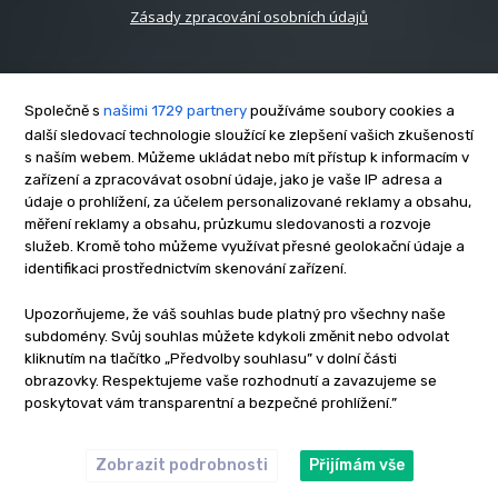
Zásady zpracování osobních údajů
Společně s
našimi 1729 partnery
používáme soubory cookies a
další sledovací technologie sloužící ke zlepšení vašich zkušeností
s naším webem. Můžeme ukládat nebo mít přístup k informacím v
O nás
zařízení a zpracovávat osobní údaje, jako je vaše IP adresa a
Kontakt
údaje o prohlížení, za účelem personalizované reklamy a obsahu,
měření reklamy a obsahu, průzkumu sledovanosti a rozvoje
Reklama
služeb. Kromě toho můžeme využívat přesné geolokační údaje a
Zásady soukromí
identifikaci prostřednictvím skenování zařízení.
Privacy policy
Upozorňujeme, že váš souhlas bude platný pro všechny naše
Cookies
subdomény. Svůj souhlas můžete kdykoli změnit nebo odvolat
Etický kodex
kliknutím na tlačítko „Předvolby souhlasu” v dolní části
Redakce
obrazovky. Respektujeme vaše rozhodnutí a zavazujeme se
poskytovat vám transparentní a bezpečné prohlížení.”
Copyright © www.inrybar.cz 2013 - 2026 | Na veškerý materiál,
který je zde uveřejněný, se vztahují autorská práva. Redakce
InRybar.cz.
Zobrazit podrobnosti
Přijímám vše