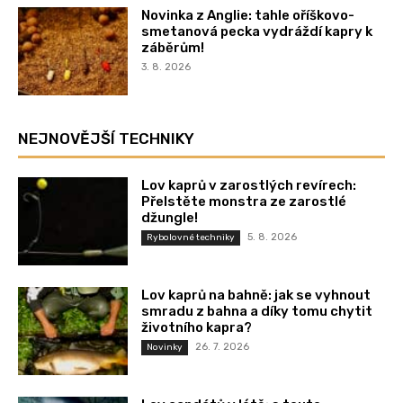
Novinka z Anglie: tahle oříškovo-
smetanová pecka vydráždí kapry k
záběrům!
3. 8. 2026
NEJNOVĚJŠÍ TECHNIKY
Lov kaprů v zarostlých revírech:
Přelstěte monstra ze zarostlé
džungle!
5. 8. 2026
Rybolovné techniky
Lov kaprů na bahně: jak se vyhnout
smradu z bahna a díky tomu chytit
životního kapra?
26. 7. 2026
Novinky