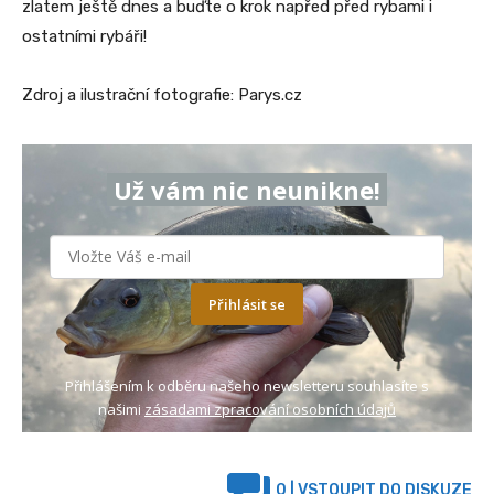
zlatem ještě dnes a buďte o krok napřed před rybami i
ostatními rybáři!
Zdroj a ilustrační fotografie: Parys.cz
Už vám nic neunikne!
Přihlásit se
Přihlášením k odběru našeho newsletteru souhlasíte s
našimi
zásadami zpracování osobních údajů
0
| VSTOUPIT DO DISKUZE