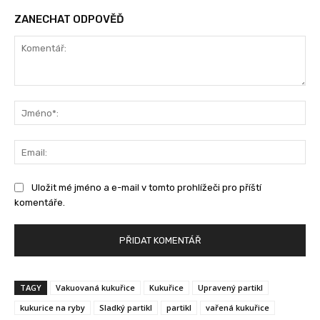
ZANECHAT ODPOVĚĎ
Komentář:
Jm
Ema
Uložit mé jméno a e-mail v tomto prohlížeči pro příští
komentáře.
TAGY
Vakuovaná kukuřice
Kukuřice
Upravený partikl
kukurice na ryby
Sladký partikl
partikl
vařená kukuřice