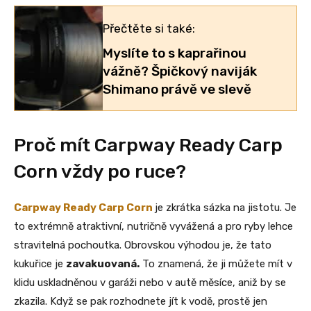
Přečtěte si také:
Myslíte to s kaprařinou
vážně? Špičkový naviják
Shimano právě ve slevě
Proč mít Carpway Ready Carp
Corn vždy po ruce?
Carpway Ready Carp Corn
je zkrátka sázka na jistotu. Je
to extrémně atraktivní, nutričně vyvážená a pro ryby lehce
stravitelná pochoutka. Obrovskou výhodou je, že tato
kukuřice je
zavakuovaná.
To znamená, že ji můžete mít v
klidu uskladněnou v garáži nebo v autě měsíce, aniž by se
zkazila. Když se pak rozhodnete jít k vodě, prostě jen