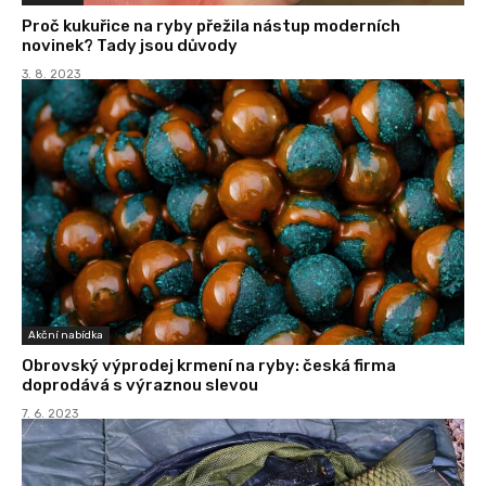
Proč kukuřice na ryby přežila nástup moderních
novinek? Tady jsou důvody
3. 8. 2023
Akční nabídka
Obrovský výprodej krmení na ryby: česká firma
doprodává s výraznou slevou
7. 6. 2023