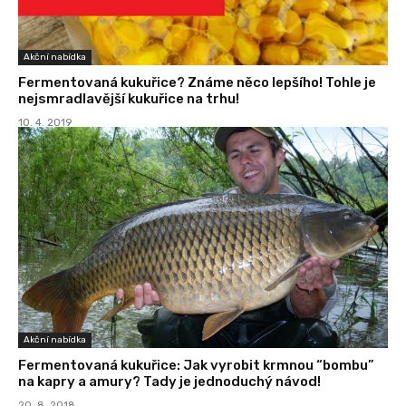
Akční nabídka
Fermentovaná kukuřice? Známe něco lepšího! Tohle je
nejsmradlavější kukuřice na trhu!
10. 4. 2019
Akční nabídka
Fermentovaná kukuřice: Jak vyrobit krmnou “bombu”
na kapry a amury? Tady je jednoduchý návod!
20. 8. 2018