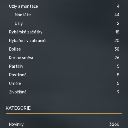
Uzly a montáže
4
Montáže
44
Uzly
2
Rybářské začátky
18
Rybaření v zahraničí
20
Boilies
38
Krmné směsi
26
Partikly
5
Rostlinné
8
Umělé
5
Živočišné
9
KATEGORIE
Novinky
3266