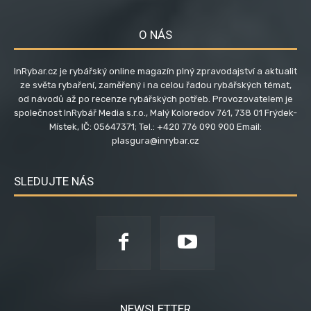
O NÁS
InRybar.cz je rybářský online magazín plný zpravodajství a aktualit
ze světa rybaření, zaměřený i na celou řadou rybářských témat,
od návodů až po recenze rybářských potřeb. Provozovatelem je
společnost InRybář Media s.r.o., Malý Koloredov 761, 738 01 Frýdek-
Místek, IČ: 05647371; Tel.: +420 776 090 900 Email:
plasgura@inrybar.cz
SLEDUJTE NÁS
NEWSLETTER