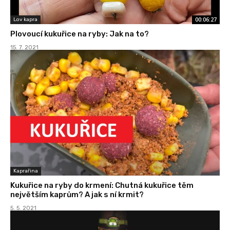
00:06:27
Lov kapra
Plovoucí kukuřice na ryby: Jak na to?
15. 7. 2021
Kaprařina
Kukuřice na ryby do krmení: Chutná kukuřice těm
největším kaprům? A jak s ní krmit?
5. 5. 2021