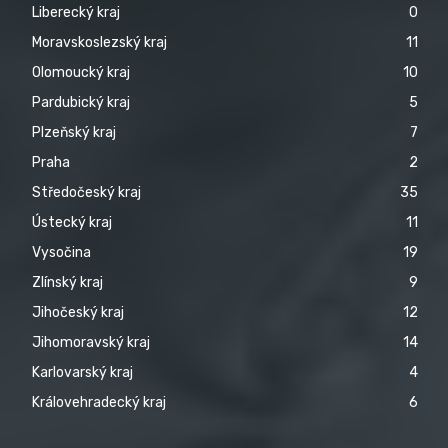
Liberecký kraj
0
Moravskoslezský kraj
11
Olomoucký kraj
10
Pardubický kraj
5
Plzeňský kraj
7
Praha
2
Středočeský kraj
35
Ústecký kraj
11
Vysočina
19
Zlínský kraj
9
Jihočeský kraj
12
Jihomoravský kraj
14
Karlovarský kraj
4
Královehradecký kraj
6