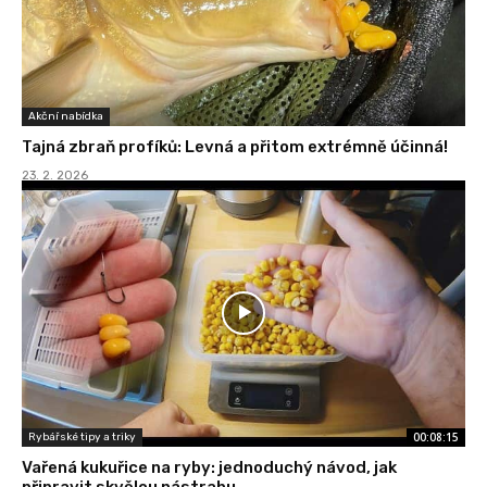
Akční nabídka
Tajná zbraň profíků: Levná a přitom extrémně účinná!
23. 2. 2026
00:08:15
Rybářské tipy a triky
Vařená kukuřice na ryby: jednoduchý návod, jak
připravit skvělou nástrahu