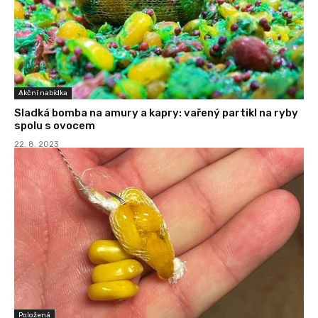
Akční nabídka
Sladká bomba na amury a kapry: vařený partikl na ryby
spolu s ovocem
22. 8. 2023
Položená