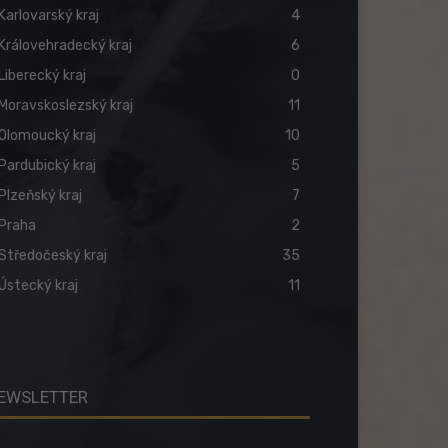
Karlovarský kraj
4
Královehradecký kraj
6
Liberecký kraj
0
Moravskoslezský kraj
11
Olomoucký kraj
10
Pardubický kraj
5
Plzeňský kraj
7
Praha
2
Středočeský kraj
35
Ústecký kraj
11
EWSLETTER