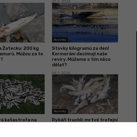
27. 2. 2026
Novinky
a Žatecku: 200 kg
Stovky kilogramů za den!
amurů. Můžou za to
Kormoráni decimují naše
i?
revíry. Můžeme s tím něco
dělat?
29. 1. 2026
Novinky
á katastrofa na
Rybáři truchlí: mrtvé trofejní
rožené ryby a boj
štiky a další ryby. V revíru
 jejich záchranu
došel kyslík