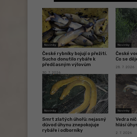
Novinky
Novinky
České rybníky bojují o přežití.
České vod
Sucho donutilo rybáře k
Co se děj
předčasným výlovům
28. 7. 2026
30. 7. 2026
Novinky
Novinky
Smrt zlatých úhořů: nejasný
Vedra nič
důvod úhynu znepokojuje
hlásí úhy
rybáře i odborníky
2. 7. 2026