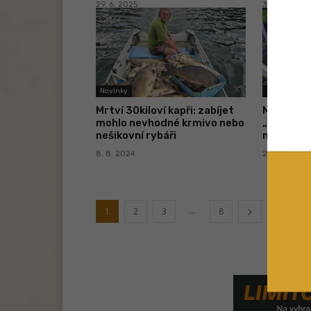
29. 6. 2025
30. 3. 2025
Novinky
Novinky
Mrtví 30kiloví kapři: zabíjet
Mrtví kapř
mohlo nevhodné krmivo nebo
„Rozbory
nešikovní rybáři
neprokáza
8. 8. 2024
22. 7. 2024
...
1
2
3
8