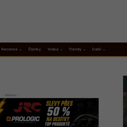
Recenze
Články
Videa
Trendy
Další
- Reklama -