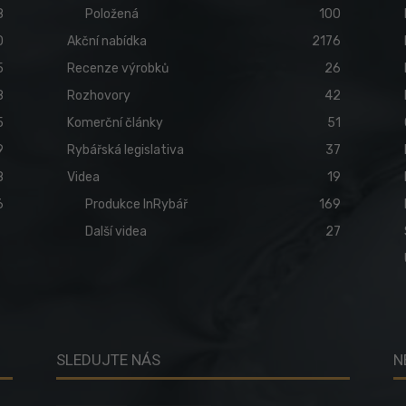
8
Položená
100
0
Akční nabídka
2176
5
Recenze výrobků
26
8
Rozhovory
42
5
Komerční články
51
9
Rybářská legislativa
37
8
Videa
19
6
Produkce InRybář
169
Další videa
27
SLEDUJTE NÁS
N