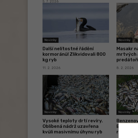
5. 7. 2026
Novinky
Novinky
Další nelítostné řádění
Masakr n
kormoránů! Zlikvidovali 800
mrtvých 
kg ryb
predátoř
11. 2. 2026
8. 2. 2026
Novinky
Novinky
Vysoké teploty drtí revíry.
Benzenov
Oblíbená nádrž uzavřena
Bečvě: oh
kvůli masivnímu úhynu ryb
rybářů za