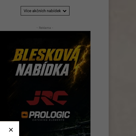
Více akčních nabídek
- Reklama -