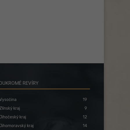
OUKROMÉ REVÍRY
Vysočina
19
Zlínský kraj
9
Jihočeský kraj
12
Jihomoravský kraj
14