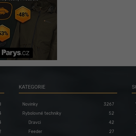
KATEGORIE
S
8
Novinky
3267
4
Rybolovné techniky
52
4
Dravci
42
2
Feeder
27