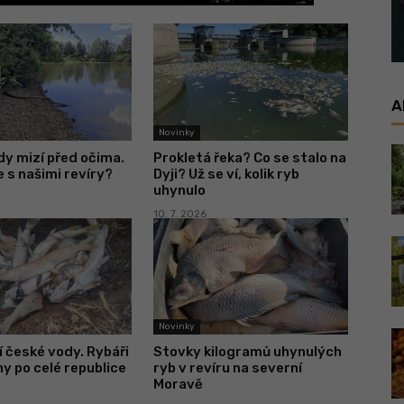
A
Novinky
y mizí před očima.
Prokletá řeka? Co se stalo na
e s našimi revíry?
Dyji? Už se ví, kolik ryb
uhynulo
10. 7. 2026
Novinky
í české vody. Rybáři
Stovky kilogramů uhynulých
ny po celé republice
ryb v revíru na severní
Moravě