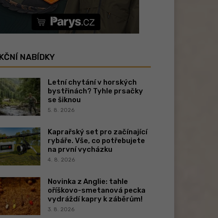
KČNÍ NABÍDKY
Letní chytání v horských
bystřinách? Tyhle prsačky
se šiknou
5. 8. 2026
Kaprařský set pro začínající
rybáře. Vše, co potřebujete
na první vycházku
4. 8. 2026
Novinka z Anglie: tahle
oříškovo-smetanová pecka
vydráždí kapry k záběrům!
3. 8. 2026