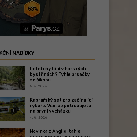
KČNÍ NABÍDKY
Letní chytání v horských
bystřinách? Tyhle prsačky
se šiknou
5. 8. 2026
Kaprařský set pro začínající
rybáře. Vše, co potřebujete
na první vycházku
4. 8. 2026
Novinka z Anglie: tahle
oříškovo-smetanová pecka