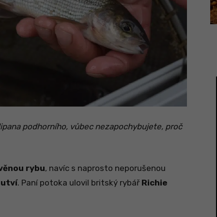
lipana podhorního, vůbec nezapochybujete, proč
věnou rybu
, navíc s naprosto neporušenou
outví
. Paní potoka ulovil britský rybář
Richie