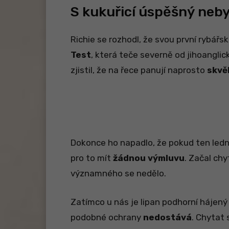
S kukuřicí úspěšný neby
Richie se rozhodl, že svou první rybářs
Test
, která teče severně od jihoangl
zjistil, že na řece panují naprosto
skvě
Dokonce ho napadlo, že pokud ten led
pro to mít
žádnou výmluvu
. Začal ch
významného se nedělo.
Zatímco u nás je lipan podhorní hájený o
podobné ochrany
nedostává
. Chytat