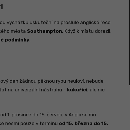
l
kou vycházku uskuteční na proslulé anglické řece
ického města
Southampton
. Když k místu dorazil,
lé podmínky
.
nový den žádnou pěknou rybu neuloví, nebude
ytat na univerzální nástrahu –
kukuřici
, ale nic
d 1. prosince do 15. června, v Anglii se mu
 se nesmí pouze v termínu
od 15. března do 15.