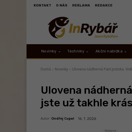
KONTAKT
O NÁS
REKLAMA
REDAKCE
Novinky
Techniky
Akční nabídka
Domů
Novinky
Ulovena nádherná Paní potoka. Viděl
Ulovena nádherná 
jste už takhle kr
Autor:
Ondřej Cupal
16. 1. 2026
- Reklama -