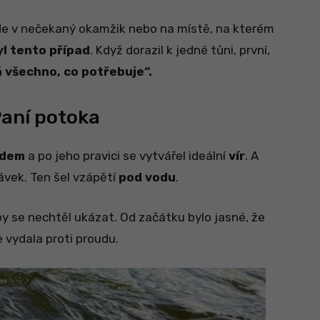
jde v nečekaný okamžik nebo na místě, na kterém
l tento případ
. Když dorazil k jedné tůni, první,
 všechno, co potřebuje“.
Paní potoka
udem
a po jeho pravici se vytvářel ideální
vír
. A
ávek. Ten šel vzápětí
pod vodu
.
 by se nechtěl ukázat. Od začátku bylo jasné, že
e vydala proti proudu.