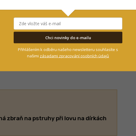
hé nahození ulovil krásného
lipana
o hmotnosti
2
Chci novinky do e-mailu
e upokojil – cíl vycházky byl splněn.
Přihlášením k odběru našeho newsletteru souhlasíte s
našimi
zásadami zpracování osobních údajů
od splávkem nahazoval do slibných míst a
at – vytáhl několik pěkných
pstruhů
a
tloušťů
.
ná zbraň na pstruhy při lovu na dírkách