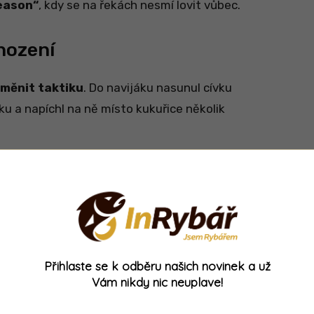
eason“
, kdy se na řekách nesmí lovit vůbec.
hození
měnit taktiku
. Do navijáku nasunul cívku
ku a napíchl na ně místo kukuřice několik
Přihlaste se k odběru našich novinek a už
Vám nikdy nic neuplave!