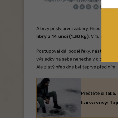
A brzy přišly první záběry. Hned na dru
libry a 14 uncí (1,30 kg)
. V tu chvíli s
Postupoval dál podél řeky, nástrahu p
výsledky na sebe nenechaly dlouho ček
Ale zlatý hřeb dne byl teprve před ním.
Přečtěte si také:
Larva vosy: Taj