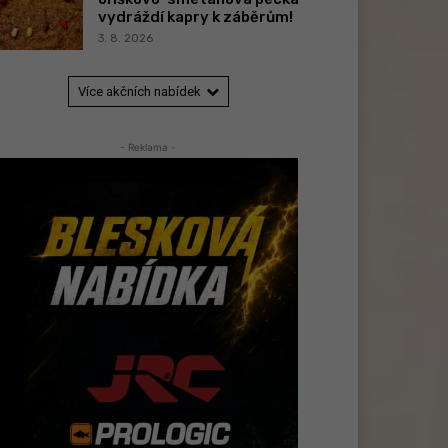
vydráždí kapry k záběrům!
3. 8. 2026
Více akčních nabídek
- Reklama -