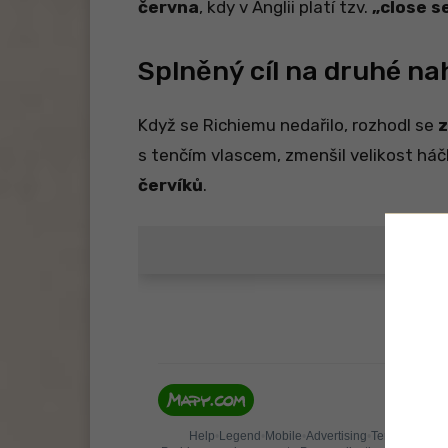
června
, kdy v Anglii platí tzv.
„close s
Splněný cíl na druhé na
Když se Richiemu nedařilo, rozhodl se
z
s tenčím vlascem, zmenšil velikost háč
červíků
.