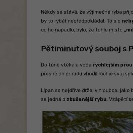
Někdy se stává, že výjimečná ryba při
by to rybář nepředpokládal. To ale
neby
co ho napadlo, bylo, že tohle místo
„má
Pětiminutový souboj s 
Do tůně vtékala voda
rychlejším pro
přesně do proudu vhodil Richie svůj spl
Lipan se nejdříve držel v hloubce, jako
se jedná o
zkušenější rybu
. Vzápětí s