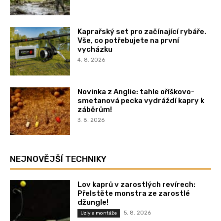
Kaprařský set pro začínající rybáře.
Vše, co potřebujete na první
vycházku
4. 8. 2026
Novinka z Anglie: tahle oříškovo-
smetanová pecka vydráždí kapry k
záběrům!
3. 8. 2026
NEJNOVĚJŠÍ TECHNIKY
Lov kaprů v zarostlých revírech:
Přelstěte monstra ze zarostlé
džungle!
5. 8. 2026
Uzly a montáže