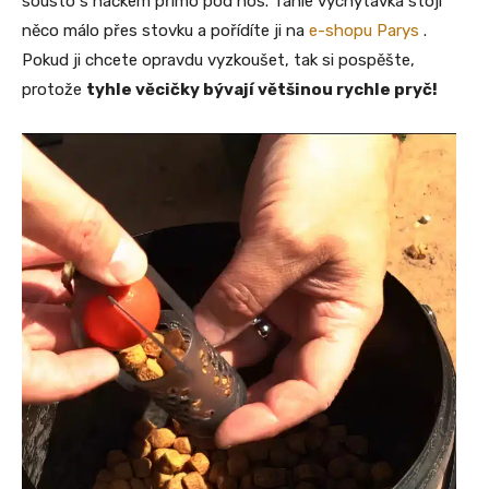
sousto s háčkem přímo pod nos. Tahle vychytávka stojí
něco málo přes stovku a pořídíte ji na
e-shopu Parys
.
Pokud ji chcete opravdu vyzkoušet, tak si pospěšte,
protože
tyhle věcičky bývají většinou rychle pryč!