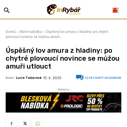
Domů
Akční nabídka
Úspěšný lov amura z hladiny: po chytré
plovoucí novince se můžou amuři...
Úspěšný lov amura z hladiny: po
chytré plovoucí novince se můžou
amuři utlouct
Autor:
Lucie Tabarová
10. 6. 2025
0
| VSTOUPIT DO DISKUZE
- Reklama -