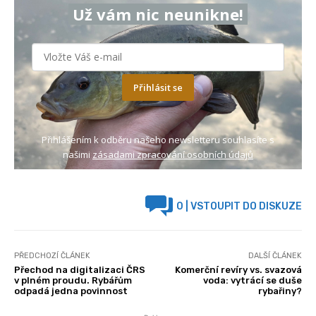
Už vám nic neunikne!
Přihlásit se
Přihlášením k odběru našeho newsletteru souhlasíte s
našimi
zásadami zpracování osobních údajů
0
| VSTOUPIT DO DISKUZE
PŘEDCHOZÍ ČLÁNEK
DALŠÍ ČLÁNEK
Přechod na digitalizaci ČRS
Komerční revíry vs. svazová
v plném proudu. Rybářům
voda: vytrácí se duše
odpadá jedna povinnost
rybařiny?