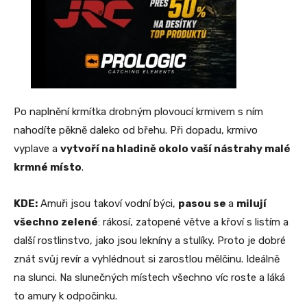
Po naplnění krmítka drobným plovoucí krmivem s ním
nahodíte pěkně daleko od břehu. Při dopadu, krmivo
vyplave a
vytvoří na hladině okolo vaší nástrahy malé
krmné místo
.
KDE:
Amuři jsou takoví vodní býci,
pasou se
a
milují
všechno zelené
: rákosí, zatopené větve a křoví s listím a
další rostlinstvo, jako jsou lekníny a stulíky. Proto je dobré
znát svůj revír a vyhlédnout si zarostlou mělčinu. Ideálně
na slunci. Na slunečných místech všechno víc roste a láká
to amury k odpočinku.