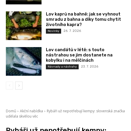
Lov kaprů na bahně: jak se vyhnout
smradu z bahna a díky tomu chytit
životního kapra?
26. 7. 2026
Novinky
Lov candátů v létě: s touto
nástrahou se jim dostanete na
kobylku i na mělčinách
23. 7. 2026
Návnady a nástrahy