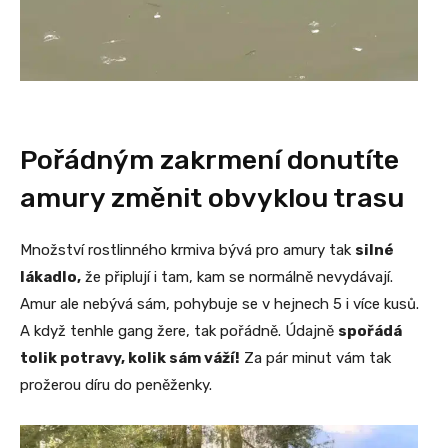
Pořádným zakrmení donutíte
amury změnit obvyklou trasu
Množství rostlinného krmiva bývá pro amury tak
silné
lákadlo,
že připlují i tam, kam se normálně nevydávají.
Amur ale nebývá sám, pohybuje se v hejnech 5 i více kusů.
A když tenhle gang žere, tak pořádně. Údajně
spořádá
tolik potravy, kolik sám váží!
Za pár minut vám tak
prožerou díru do peněženky.