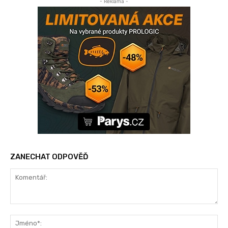
- Reklama -
ZANECHAT ODPOVĚĎ
Komentář:
Jm