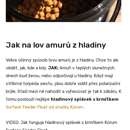
Jak na lov amurů z hladiny
Velice účinný způsob lovu amurů je z hladiny. Chce to ale
vědět, jak, kde a kdy.
JAK:
Amuři v teplých slunečných
dnech buď žerou, nebo odpočívají u hladiny. Když mají
stříbrná torpéda siestu, jdou dobře vidět přes polarizační
brýle. Stačí mezi ně nahodit a vyhecovat je tak k záběru. K
tomu poslouží nejlépe
hladinový splávek
s krmítkem
Surface Feeder Float od značky Korum
.
VIDEO: Jak funguje hladinový splávek s krmítkem Korum