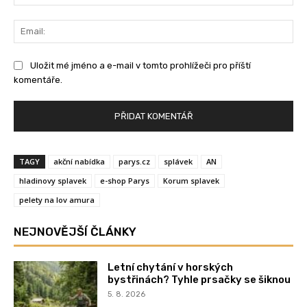
Ema
Uložit mé jméno a e-mail v tomto prohlížeči pro příští
komentáře.
TAGY
akční nabídka
parys.cz
splávek
AN
hladinovy splavek
e-shop Parys
Korum splavek
pelety na lov amura
NEJNOVĚJŠÍ ČLÁNKY
Letní chytání v horských
bystřinách? Tyhle prsačky se šiknou
5. 8. 2026