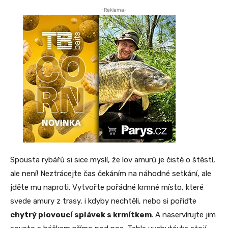
-Reklama-
Spousta rybářů si sice myslí, že lov amurů je čistě o štěstí,
ale není! Neztrácejte čas čekáním na náhodné setkání, ale
jděte mu naproti. Vytvořte pořádné krmné místo, které
svede amury z trasy, i kdyby nechtěli, nebo si pořiďte
chytrý plovoucí splávek s krmítkem
. A naservírujte jim