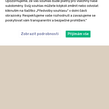
Upozorňujeme, že váš souhlas bude platný pro všechny naše
subdomény. Svůj souhlas můžete kdykoli změnit nebo odvolat
kliknutím na tlačítko „Předvolby souhlasu” v dolní části
obrazovky. Respektujeme vaše rozhodnutí a zavazujeme se
poskytovat vám transparentní a bezpečné prohlížení.”
Zobrazit podrobnosti
Přijímám vše