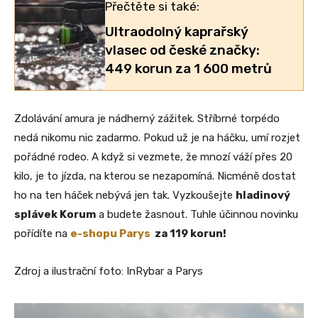
Přečtěte si také:
Ultraodolný kaprařský
vlasec od české značky:
449 korun za 1 600 metrů
Zdolávání amura je nádherný zážitek. Stříbrné torpédo
nedá nikomu nic zadarmo. Pokud už je na háčku, umí rozjet
pořádné rodeo. A když si vezmete, že mnozí váží přes 20
kilo, je to jízda, na kterou se nezapomíná. Nicméně dostat
ho na ten háček nebývá jen tak. Vyzkoušejte
hladinový
splávek Korum
a budete žasnout. Tuhle účinnou novinku
pořídíte na
e-shopu Parys
za 119 korun!
Zdroj a ilustrační foto: InRybar a Parys