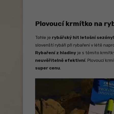
Plovoucí krmítko na ry
Tohle je
rybářský hit letošní sezóny!
slovenští rybáři při rybaření v létě nap
Rybaření z hladiny
je s těmito krmít
neuvěřitelně efektivní
. Plovoucí krm
super cenu
.