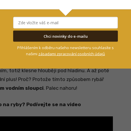
?
Princip je stejný jako při lovu na splávek. To
 s krmením do vody. Ve chvíli, kdy krmítko
směs uvolní
. Takže plovoucí krmítko se za
Chci novinky do e-mailu
vněž zvedne i nástrahu. A v tu chvíli začne
y.
Přihlášením k odběru našeho newsletteru souhlasíte s
našimi
zásadami zpracování osobních údajů
ítko
„procestuje“ celým vodním sloupcem
. Po
m, totiž klesne hlouběji pod hladinu. A až poté
dní plus! Proč? Protože tímto způsobem rybář
ém vodním sloupci
. Palec nahoru!
o na ryby? Podívejte se na video