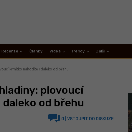
Recenze
Články
Videa
Trendy
Další
ovoucí krmítko nahodíte i daleko od břehu
hladiny: plovoucí
i daleko od břehu
0
| VSTOUPIT DO DISKUZE