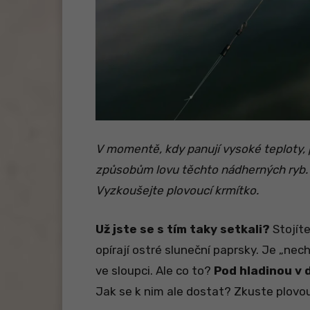
V momentě, kdy panují vysoké teploty, 
způsobům lovu těchto nádherných ryb. J
Vyzkoušejte plovoucí krmítko.
Už jste se s tím taky setkali?
Stojíte
opírají ostré sluneční paprsky. Je „nech
ve sloupci. Ale co to?
Pod hladinou v 
Jak se k nim ale dostat? Zkuste plovou