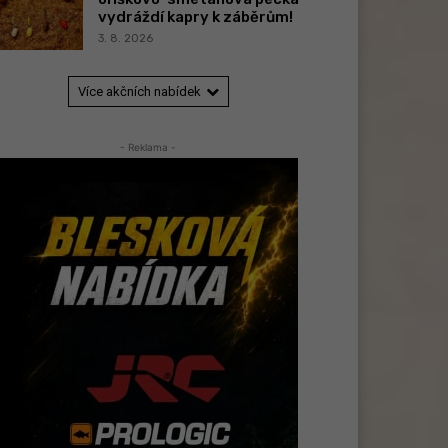
vydráždí kapry k záběrům!
3. 8. 2026
Více akčních nabídek
- Reklama -