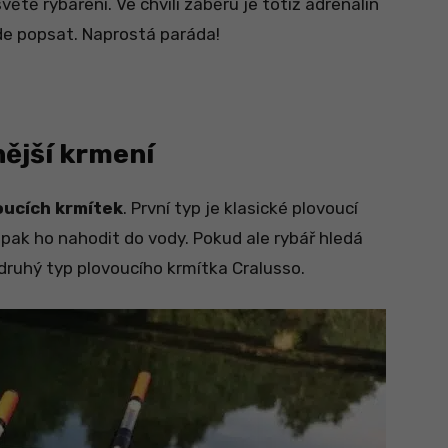
tě rybaření. Ve chvíli záběru je totiž adrenalin
jde popsat. Naprostá paráda!
nější krmení
oucích krmítek
. První typ je klasické plovoucí
 pak ho nahodit do vody. Pokud ale rybář hledá
druhý typ plovoucího krmítka Cralusso.