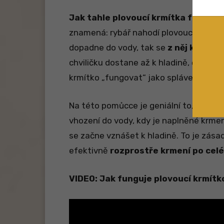
Jak tahle plovoucí krmítka fungují
znamená: rybář nahodí plovoucí krmítko
dopadne do vody, tak se
z něj krmná 
chviličku dostane až k hladině, čímž ro
krmítko „fungovat“ jako splávek na ryb
Na této pomůcce je geniální to, že krm
vhození do vody, kdy je naplněné krmení
se začne vznášet k hladině. To je zása
efektivně
rozprostře krmení po cel
VIDEO: Jak funguje plovoucí krmítk