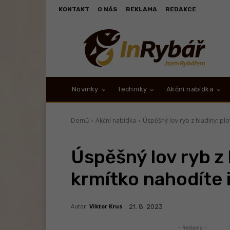
KONTAKT
O NÁS
REKLAMA
REDAKCE
Novinky
Techniky
Akční nabídka
Domů
Akční nabídka
Úspěšný lov ryb z hladiny: pl
Úspěšný lov ryb z 
krmítko nahodíte 
Autor:
Viktor Krus
21. 8. 2023
- Reklama -