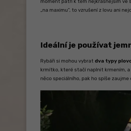
moment patří k těm nejkrásnějším ve svě
„na maximu“, to vzrušení z lovu ani ne
Ideální je používat jem
Rybáři si mohou vybrat
dva typy plov
krmítko, které stačí naplnit krmením, a
něco speciálního, pak ho spíše zaujme 