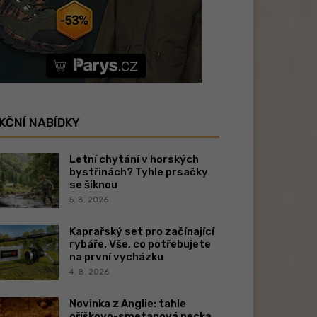
KČNÍ NABÍDKY
Letní chytání v horských
bystřinách? Tyhle prsačky
se šiknou
5. 8. 2026
Kaprařský set pro začínající
rybáře. Vše, co potřebujete
na první vycházku
4. 8. 2026
Novinka z Anglie: tahle
oříškovo-smetanová pecka