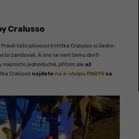
by Cralusso
Právě tato plovoucí krmítka Cralusso si česko-
rosto zamilovali. A ono se není čemu divit!
ky naprosto jednoduché, přitom ale
až
ítka Cralusso
najdete
na e-shopu PARYS
za