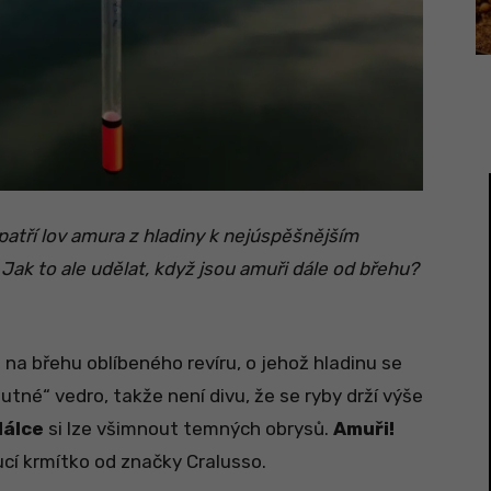
patří lov amura z hladiny k nejúspěšnějším
ak to ale udělat, když jsou amuři dále od břehu?
 na břehu oblíbeného revíru, o jehož hladinu se
utné“ vedro, takže není divu, že se ryby drží výše
dálce
si lze všimnout temných obrysů.
Amuři!
cí krmítko od značky Cralusso.