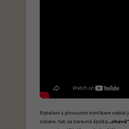
Rybaření s plovoucím krmítkem nabízí 
zabere, tak se barevná špička
„chová“