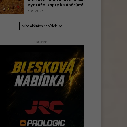
vydráždí kapry k záběrům!
3. 8. 2026
Více akčních nabídek
- Reklama -