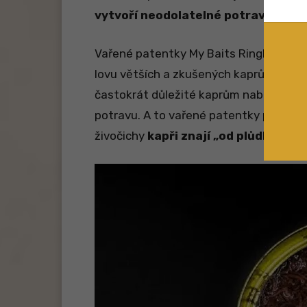
vytvoří neodolatelné potravní sign
Vařené patentky My Baits RingPull Bl
lovu větších a zkušených kaprů. Zejm
častokrát důležité kaprům nabídnout ně
potravu. A to vařené patentky pochopit
živočichy
kapři znají „od plůdku“
.