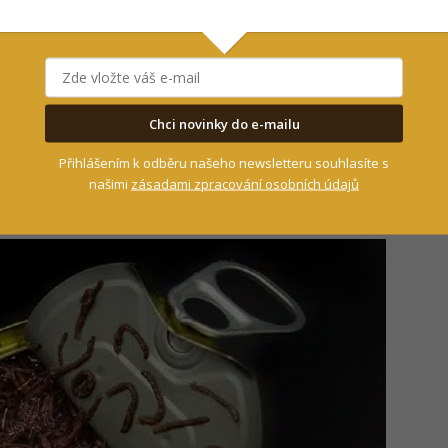
ály
.
oodworms doporučujeme používat především při
éna
při lovu na prochytávaných vodách
je
Chci novinky do e-mailu
co, co dokonale „kopíruje“ jejich přirozenou
Přihlášením k odběru našeho newsletteru souhlasíte s
elně dělají, protože právě tyhle bezobratlé
našimi
zásadami zpracování osobních údajů