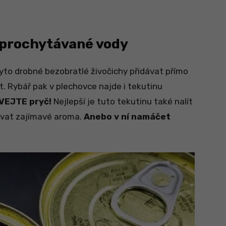
ě prochytávané vody
tyto drobné bezobratlé živočichy přidávat přímo
. Rybář pak v plechovce najde i tekutinu
VEJTE pryč!
Nejlepší je tuto tekutinu také nalít
ávat zajímavé aroma.
Anebo v ní namáčet