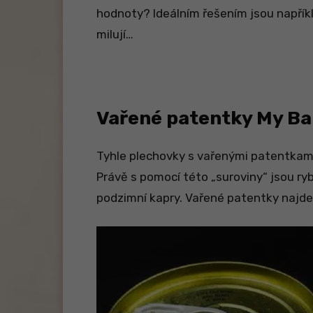
hodnoty? Ideálním řešením jsou napřík
milují…
Vařené patentky My Ba
Tyhle plechovky s vařenými patentka
Právě s pomocí této „suroviny“ jsou ry
podzimní kapry. Vařené patentky najd