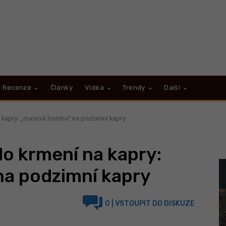
Recenze
Články
Videa
Trendy
Další
a kapry: „masová bomba“ na podzimní kapry
o krmení na kapry:
a podzimní kapry
0
| VSTOUPIT DO DISKUZE