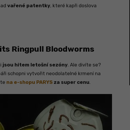
lad
vařené patentky
, které kapři doslova
its Ringpull Bloodworms
mi
jsou hitem letošní sezóny
. Ale divíte se?
báři schopni vytvořit neodolatelné krmení na
ete
na e-shopu PARYS
za super cenu
.