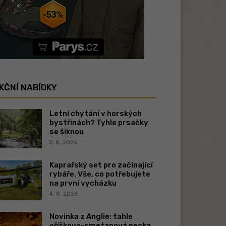
KČNÍ NABÍDKY
Letní chytání v horských
bystřinách? Tyhle prsačky
se šiknou
5. 8. 2026
Kaprařský set pro začínající
rybáře. Vše, co potřebujete
na první vycházku
4. 8. 2026
Novinka z Anglie: tahle
oříškovo-smetanová pecka