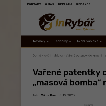
KONTAKT
O NÁS
REKLAMA
REDAKCE
Novinky
Techniky
Akční nabídka
Domů
Akční nabídka
Vařené patentky do krmení n
Vařené patentky d
„masová bomba“ n
Autor:
Viktor Krus
5. 10. 2023
- Reklama -