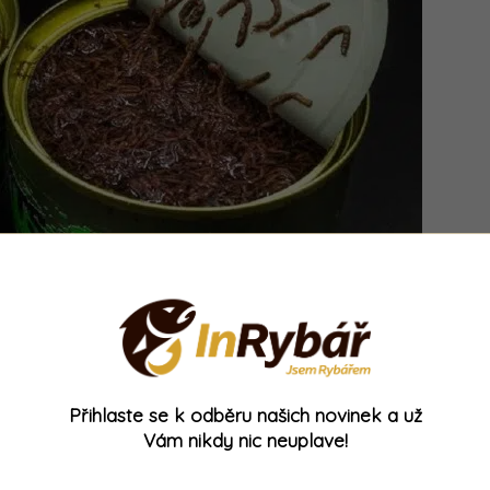
Přihlaste se k odběru našich novinek a už
lepšení krmné směsi
, do které potřebujeme
Vám nikdy nic neuplave!
. A právě s těmito patentkami toho rybář hravě
ákavých látek, které ve vodním prostředí