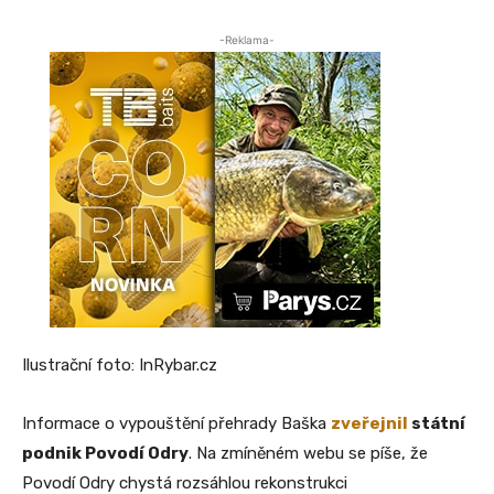
-Reklama-
Ilustrační foto: InRybar.cz
Informace o vypouštění přehrady Baška
zveřejnil
státní
podnik Povodí Odry
. Na zmíněném webu se píše, že
Povodí Odry chystá rozsáhlou rekonstrukci