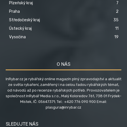
Plzeňský kraj
7
Praha
2
Středočeský kraj
35
Ústecký kraj
11
Vysočina
19
O NÁS
InRybar.cz je rybářský online magazín plný zpravodajství a aktualit
ze světa rybaření, zaměřený i na celou řadou rybářských témat,
od návodů až po recenze rybářských potřeb. Provozovatelem je
společnost InRybář Media s.r.o., Malý Koloredov 761, 738 01 Frýdek-
Místek, IČ: 05647371; Tel.: +420 776 090 900 Email:
plasgura@inrybar.cz
SLEDUJTE NÁS