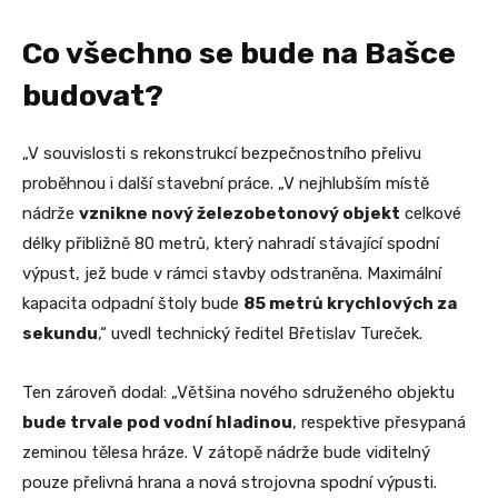
Co všechno se bude na Bašce
budovat?
„V souvislosti s rekonstrukcí bezpečnostního přelivu
proběhnou i další stavební práce. „V nejhlubším místě
nádrže
vznikne nový železobetonový objekt
celkové
délky přibližně 80 metrů, který nahradí stávající spodní
výpust, jež bude v rámci stavby odstraněna. Maximální
kapacita odpadní štoly bude
85 metrů krychlových za
sekundu
,“ uvedl technický ředitel Břetislav Tureček.
Ten zároveň dodal: „Většina nového sdruženého objektu
bude trvale pod vodní hladinou
, respektive přesypaná
zeminou tělesa hráze. V zátopě nádrže bude viditelný
pouze přelivná hrana a nová strojovna spodní výpusti.