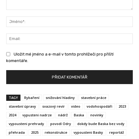
Komentář:
Jm
Ema
Uložit mé jméno a e-mail v tomto prohlížeči pro příští
komentáře.
TAGY
Rybaření
snižování hladiny
stavební práce
stavební úpravy
svazový revír
video
vodohospodáři
2023
2024
vypusteni nadrze
nádrž
Baska
novinky
vypousteni prehrady
povodí Odry
dokdy bude Baska bez vody
přehrada
2025
rekonstrukce
vypousteni Basky
reportáž