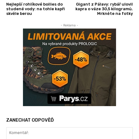
Nejlepší rohlíkové boilies do
Gigant z Pálavy: rybář ulovil
studené vody: na tohle kapři
kapra o váze 30,5 kilogramů.
skvěle berou
Mrkněte na fotky
- Reklama -
ZANECHAT ODPOVĚĎ