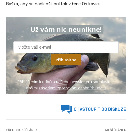
Baška, aby se nadlepšil průtok v řece Ostravici.
Už vám nic neunikne!
Přihlásit se
Přihlášením k odběru našeho newsletteru souhlasíte s
našimi
zásadami zpracování osobních údajů
0
| VSTOUPIT DO DISKUZE
PŘEDCHOZÍ ČLÁNEK
DALŠÍ ČLÁNEK