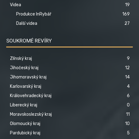
Videa
19
Produkce InRybář
169
Další videa
27
SOUKROMÉ REVÍRY
Zlínský kraj
9
Jihočeský kraj
12
Jihomoravský kraj
14
Karlovarský kraj
4
Královehradecký kraj
6
Liberecký kraj
0
Moravskoslezský kraj
11
Olomoucký kraj
10
Pardubický kraj
5