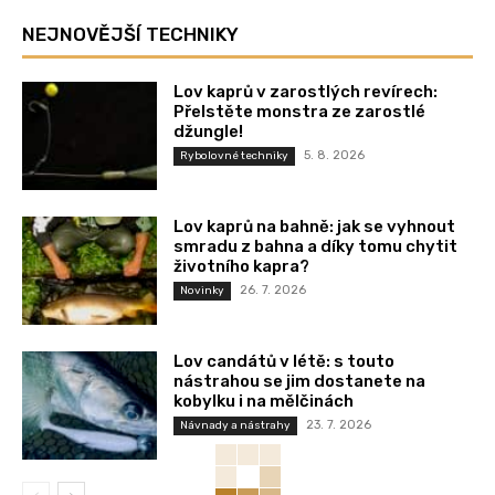
NEJNOVĚJŠÍ TECHNIKY
Lov kaprů v zarostlých revírech:
Přelstěte monstra ze zarostlé
džungle!
5. 8. 2026
Rybolovné techniky
Lov kaprů na bahně: jak se vyhnout
smradu z bahna a díky tomu chytit
životního kapra?
26. 7. 2026
Novinky
Lov candátů v létě: s touto
nástrahou se jim dostanete na
kobylku i na mělčinách
23. 7. 2026
Návnady a nástrahy