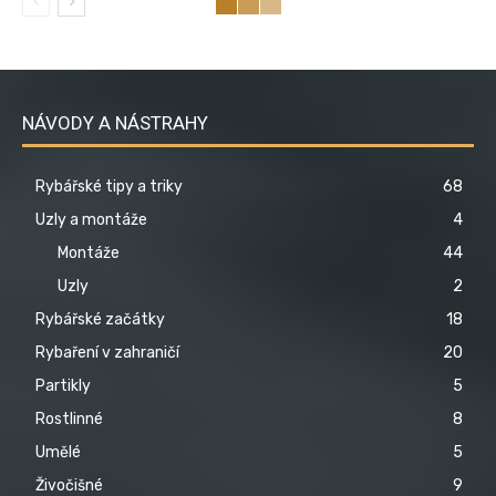
NÁVODY A NÁSTRAHY
Rybářské tipy a triky
68
Uzly a montáže
4
Montáže
44
Uzly
2
Rybářské začátky
18
Rybaření v zahraničí
20
Partikly
5
Rostlinné
8
Umělé
5
Živočišné
9