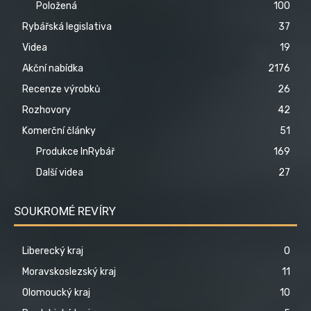
Položená
100
Rybářská legislativa
37
Videa
19
Akční nabídka
2176
Recenze výrobků
26
Rozhovory
42
Komerční články
51
Produkce InRybář
169
Další videa
27
SOUKROMÉ REVÍRY
Liberecký kraj
0
Moravskoslezský kraj
11
Olomoucký kraj
10