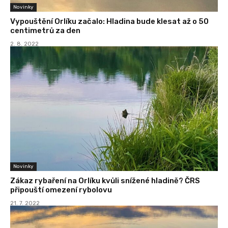
Novinky
Vypouštění Orlíku začalo: Hladina bude klesat až o 50
centimetrů za den
2. 8. 2022
Novinky
Zákaz rybaření na Orlíku kvůli snížené hladině? ČRS
připouští omezení rybolovu
21. 7. 2022