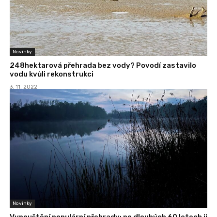
Novinky
248hektarová přehrada bez vody? Povodí zastavilo
vodu kvůli rekonstrukci
3. 11. 2022
Novinky
Vypouštění populární přehrady: po dlouhých 60 letech ji