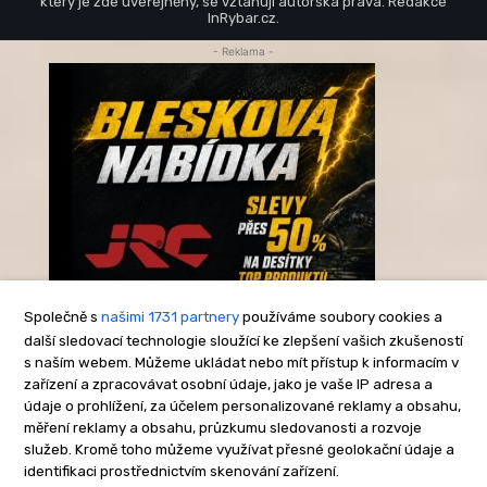
který je zde uveřejněný, se vztahují autorská práva. Redakce
InRybar.cz.
- Reklama -
Společně s
našimi 1731 partnery
používáme soubory cookies a
další sledovací technologie sloužící ke zlepšení vašich zkušeností
s naším webem. Můžeme ukládat nebo mít přístup k informacím v
-Reklama-
zařízení a zpracovávat osobní údaje, jako je vaše IP adresa a
údaje o prohlížení, za účelem personalizované reklamy a obsahu,
měření reklamy a obsahu, průzkumu sledovanosti a rozvoje
služeb. Kromě toho můžeme využívat přesné geolokační údaje a
identifikaci prostřednictvím skenování zařízení.