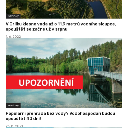
Novinky
V Orlíku klesne voda až o 11,9 metrů vodního sloupce,
upouštět se začne už v srpnu
1. 6. 2022
Novinky
Populární přehrada bez vody? Vodohospodáři budou
upouštět 40 dní!
23. 8. 2021