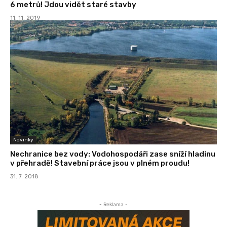
6 metrů! Jdou vidět staré stavby
11. 11. 2019
Novinky
Nechranice bez vody: Vodohospodáři zase sníží hladinu
v přehradě! Stavební práce jsou v plném proudu!
31. 7. 2018
- Reklama -