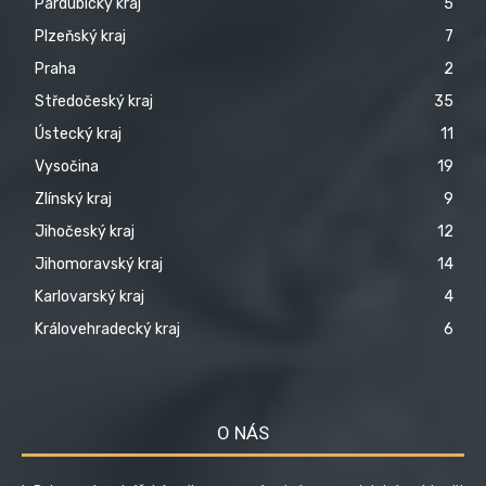
Pardubický kraj
5
Plzeňský kraj
7
Praha
2
Středočeský kraj
35
Ústecký kraj
11
Vysočina
19
Zlínský kraj
9
Jihočeský kraj
12
Jihomoravský kraj
14
Karlovarský kraj
4
Královehradecký kraj
6
O NÁS