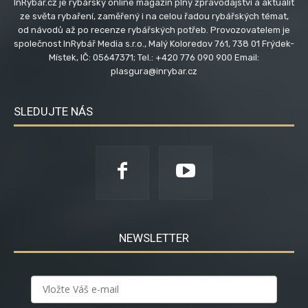
InRybar.cz je rybářský online magazín plný zpravodajství a aktualit
ze světa rybaření, zaměřený i na celou řadou rybářských témat,
od návodů až po recenze rybářských potřeb. Provozovatelem je
společnost InRybář Media s.r.o., Malý Koloredov 761, 738 01 Frýdek-
Místek, IČ: 05647371; Tel.: +420 776 090 900 Email:
plasgura@inrybar.cz
SLEDUJTE NÁS
NEWSLETTER