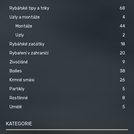
Rybářské tipy a triky
68
Uzly a montáže
4
Montáže
44
Uzly
2
Rybářské začátky
18
Rybaření v zahraničí
20
Živočišné
9
Boilies
38
Krmné směsi
26
Partikly
5
Rostlinné
8
Umělé
5
KATEGORIE