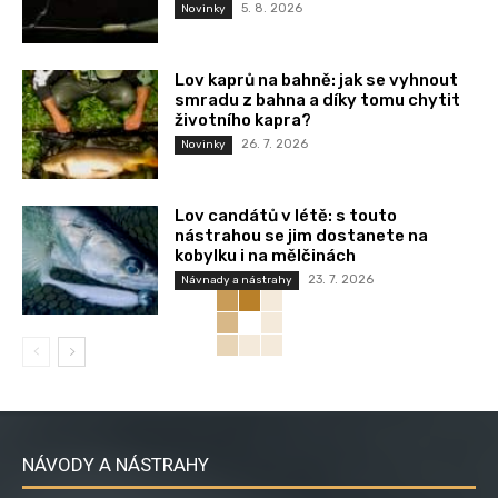
5. 8. 2026
Novinky
Lov kaprů na bahně: jak se vyhnout
smradu z bahna a díky tomu chytit
životního kapra?
26. 7. 2026
Novinky
Lov candátů v létě: s touto
nástrahou se jim dostanete na
kobylku i na mělčinách
23. 7. 2026
Návnady a nástrahy
NÁVODY A NÁSTRAHY