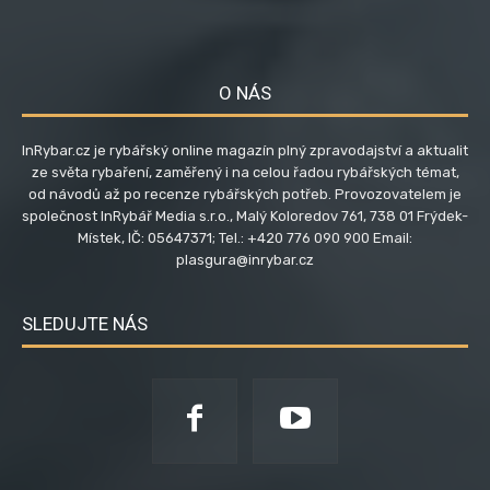
O NÁS
InRybar.cz je rybářský online magazín plný zpravodajství a aktualit
ze světa rybaření, zaměřený i na celou řadou rybářských témat,
od návodů až po recenze rybářských potřeb. Provozovatelem je
společnost InRybář Media s.r.o., Malý Koloredov 761, 738 01 Frýdek-
Místek, IČ: 05647371; Tel.: +420 776 090 900 Email:
plasgura@inrybar.cz
SLEDUJTE NÁS