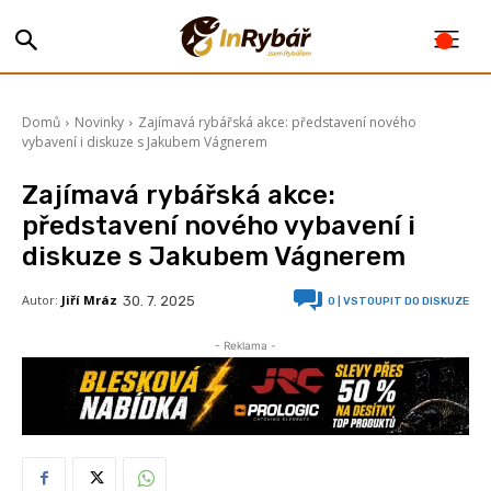
Domů
Novinky
Zajímavá rybářská akce: představení nového
vybavení i diskuze s Jakubem Vágnerem
Zajímavá rybářská akce:
představení nového vybavení i
diskuze s Jakubem Vágnerem
Autor:
Jiří Mráz
30. 7. 2025
0
| VSTOUPIT DO DISKUZE
- Reklama -