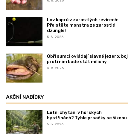
6. 8. 2026
Lov kaprů v zarostlých revírech:
Přelstěte monstra ze zarostlé
džungle!
5. 8. 2026
Obří sumci ovládají slavné jezero: boj
proti nim bude stát miliony
4. 8. 2026
AKČNÍ NABÍDKY
Letní chytání v horských
bystřinách? Tyhle prsačky se šiknou
5. 8. 2026