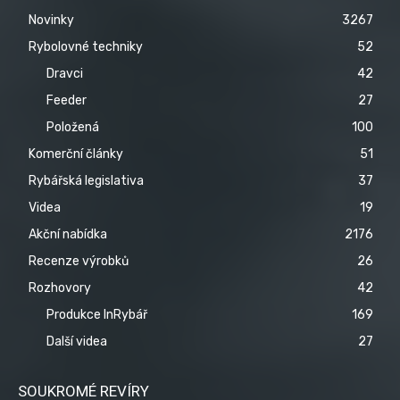
Novinky
3267
Rybolovné techniky
52
Dravci
42
Feeder
27
Položená
100
Komerční články
51
Rybářská legislativa
37
Videa
19
Akční nabídka
2176
Recenze výrobků
26
Rozhovory
42
Produkce InRybář
169
Další videa
27
SOUKROMÉ REVÍRY