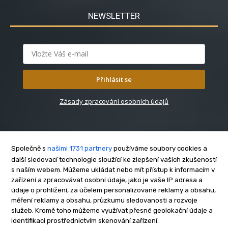
NEWSLETTER
Přihlásit se
Zásady zpracování osobních údajů
Společně s
našimi 1731 partnery
používáme soubory cookies a
další sledovací technologie sloužící ke zlepšení vašich zkušeností
s naším webem. Můžeme ukládat nebo mít přístup k informacím v
O nás
zařízení a zpracovávat osobní údaje, jako je vaše IP adresa a
Kontakt
údaje o prohlížení, za účelem personalizované reklamy a obsahu,
Reklama
měření reklamy a obsahu, průzkumu sledovanosti a rozvoje
služeb. Kromě toho můžeme využívat přesné geolokační údaje a
Zásady soukromí
identifikaci prostřednictvím skenování zařízení.
Privacy policy