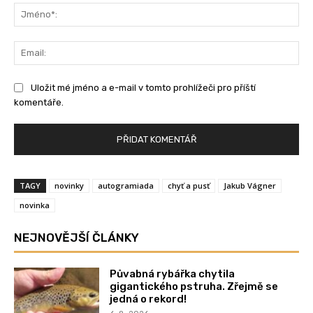
Jm
Ema
Uložit mé jméno a e-mail v tomto prohlížeči pro příští
komentáře.
TAGY
novinky
autogramiada
chyť a pusť
Jakub Vágner
novinka
NEJNOVĚJŠÍ ČLÁNKY
Půvabná rybářka chytila
gigantického pstruha. Zřejmě se
jedná o rekord!