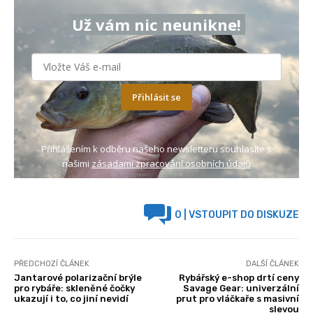
Už vám nic neunikne!
Přihlásit se
Přihlášením k odběru našeho newsletteru souhlasíte s
našimi
zásadami zpracování osobních údajů
0
| VSTOUPIT DO DISKUZE
PŘEDCHOZÍ ČLÁNEK
DALŠÍ ČLÁNEK
Jantarové polarizační brýle
Rybářský e-shop drtí ceny
pro rybáře: skleněné čočky
Savage Gear: univerzální
ukazují i to, co jiní nevidí
prut pro vláčkaře s masivní
slevou