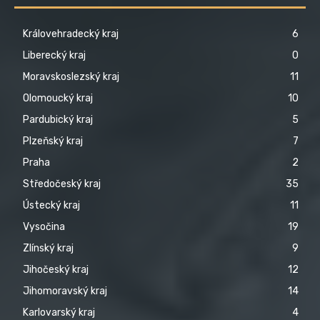
Královehradecký kraj
6
Liberecký kraj
0
Moravskoslezský kraj
11
Olomoucký kraj
10
Pardubický kraj
5
Plzeňský kraj
7
Praha
2
Středočeský kraj
35
Ústecký kraj
11
Vysočina
19
Zlínský kraj
9
Jihočeský kraj
12
Jihomoravský kraj
14
Karlovarský kraj
4