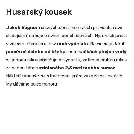
Husarský kousek
Jakub Vágner
na svých sociálních sítích pravidelně své
sledující informuje o svých obřích ulovcích. Nyní však přišel
s videem, které mnohé
z nich vyděsilo
. Na videu je Jakub
poměrně daleho od břehu
a
v prsačkách plných vody
se jednou rukou přidržuje bellyboatu, zatímco druhou rukou
za sebou táhne
zdolaného 2,5 metrového sumce
.
Někteří fanoušci se strachovali, jiní si zase klepali na čelo.
My dáváme palec nahoru!