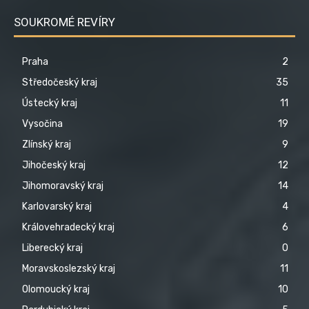
SOUKROMÉ REVÍRY
Praha
2
Středočeský kraj
35
Ústecký kraj
11
Vysočina
19
Zlínský kraj
9
Jihočeský kraj
12
Jihomoravský kraj
14
Karlovarský kraj
4
Královehradecký kraj
6
Liberecký kraj
0
Moravskoslezský kraj
11
Olomoucký kraj
10