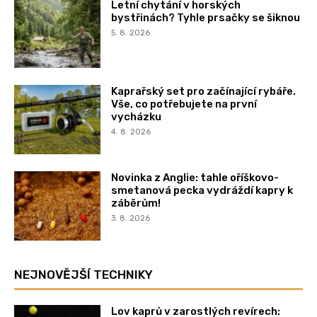
Letní chytání v horských
bystřinách? Tyhle prsačky se šiknou
5. 8. 2026
Kaprařský set pro začínající rybáře.
Vše, co potřebujete na první
vycházku
4. 8. 2026
Novinka z Anglie: tahle oříškovo-
smetanová pecka vydráždí kapry k
záběrům!
3. 8. 2026
NEJNOVĚJŠÍ TECHNIKY
Lov kaprů v zarostlých revírech: