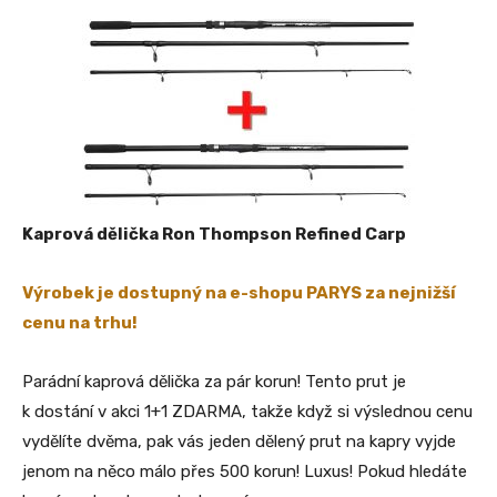
Kaprová dělička Ron Thompson Refined Carp
Výrobek je dostupný na e-shopu PARYS za nejnižší
cenu na trhu!
Parádní kaprová dělička za pár korun! Tento prut je
k dostání v akci 1+1 ZDARMA, takže když si výslednou cenu
vydělíte dvěma, pak vás jeden dělený prut na kapry vyjde
jenom na něco málo přes 500 korun! Luxus! Pokud hledáte