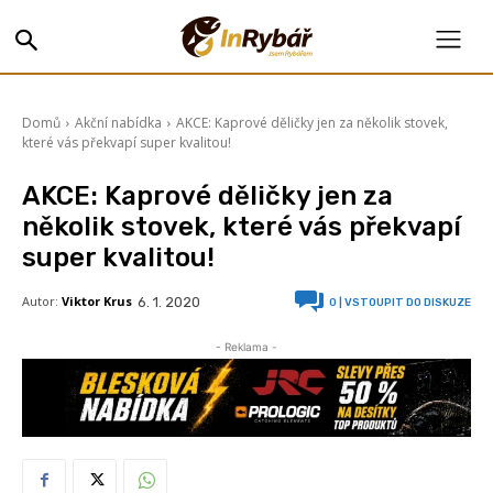
Domů
Akční nabídka
AKCE: Kaprové děličky jen za několik stovek,
které vás překvapí super kvalitou!
AKCE: Kaprové děličky jen za
několik stovek, které vás překvapí
super kvalitou!
Autor:
Viktor Krus
6. 1. 2020
0
| VSTOUPIT DO DISKUZE
- Reklama -