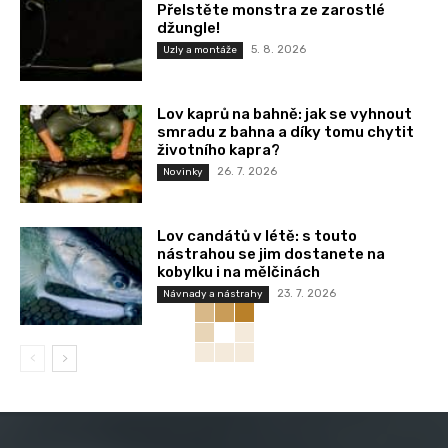
Přelstěte monstra ze zarostlé
džungle!
5. 8. 2026
Uzly a montáže
Lov kaprů na bahně: jak se vyhnout
smradu z bahna a díky tomu chytit
životního kapra?
26. 7. 2026
Novinky
Lov candátů v létě: s touto
nástrahou se jim dostanete na
kobylku i na mělčinách
23. 7. 2026
Návnady a nástrahy