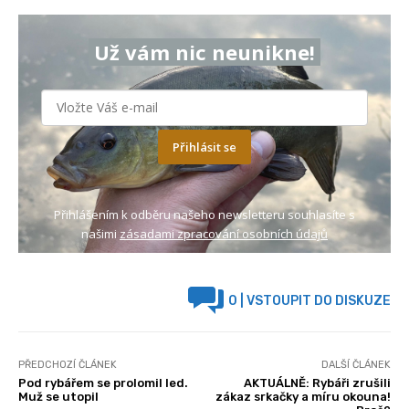
Už vám nic neunikne!
Přihlásit se
Přihlášením k odběru našeho newsletteru souhlasíte s
našimi
zásadami zpracování osobních údajů
0
| VSTOUPIT DO DISKUZE
PŘEDCHOZÍ ČLÁNEK
DALŠÍ ČLÁNEK
Pod rybářem se prolomil led.
AKTUÁLNĚ: Rybáři zrušili
Muž se utopil
zákaz srkačky a míru okouna!