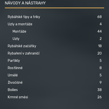
NÁVODY A NÁSTRAHY
Rybářské tipy a triky
68
Uzly a montáže
4
Montáže
44
Uzly
2
Rybářské začátky
18
Rybaření v zahraničí
20
Partikly
5
Rostlinné
8
Umělé
5
Živočišné
9
Boilies
38
Krmné směsi
26