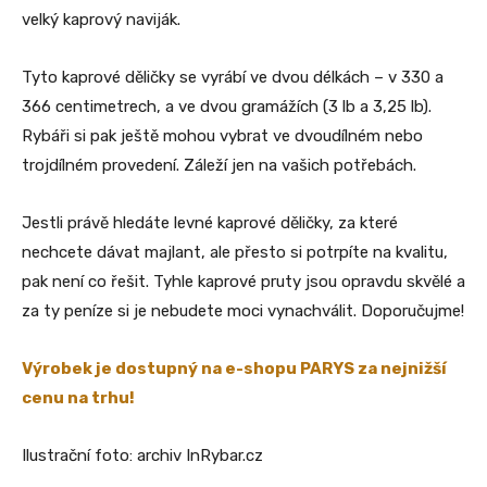
velký kaprový naviják.
Tyto kaprové děličky se vyrábí ve dvou délkách – v 330 a
366 centimetrech, a ve dvou gramážích (3 lb a 3,25 lb).
Rybáři si pak ještě mohou vybrat ve dvoudílném nebo
trojdílném provedení. Záleží jen na vašich potřebách.
Jestli právě hledáte levné kaprové děličky, za které
nechcete dávat majlant, ale přesto si potrpíte na kvalitu,
pak není co řešit. Tyhle kaprové pruty jsou opravdu skvělé a
za ty peníze si je nebudete moci vynachválit. Doporučujme!
Výrobek je dostupný na e-shopu PARYS za nejnižší
cenu na trhu!
Ilustrační foto: archiv InRybar.cz