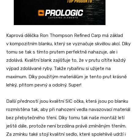
Kaprová dělička Ron Thompson Refined Carp má základ
v kompozitním blanku, který se vyznačuje skvělou akcí. Díky
tomu se tak s tímto prutem perfektně nahazuje, ale i
zdolává. Kvalitní blank zajišťuje to, že v prutu cítíte každý
výpad zdolávané ryby. Takže rybařinu si užijete na
maximum. Díky použitým materiálům je tento prut krásně
lehký, přitom pevný a odolný. Super!
Další předností jsou kvalitní SIC očka, která jsou po blanku
rozmístěna tak, aby při nahození vedla navazovací materiál
bez přebytečného tření. Díky tomu tak naše montáž letí
ještě dále, protože není brzděna právě zmíněným třením.
Za zmínku také stojí kvalitní sedlo, které spolehlivě udrží i