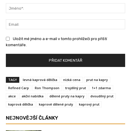
Jm
Ema
Uložit mé jméno a e-mail v tomto prohlížeči pro příští
komentáře.
TAGY
levná kaprová dělička
nízká cena
prut na kapry
Refined Carp
Ron Thompson
trojdílný prut
1+1 zdarma
akce
akční nabídka
dělené pruty na kapry
dvoudílný prut
kaprová dělička
kaprové dělené pruty
kaprový prut
NEJNOVĚJŠÍ ČLÁNKY