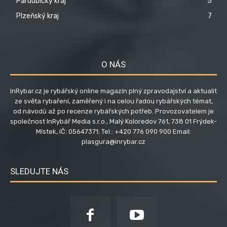
Pardubický kraj
5
Plzeňský kraj
7
O NÁS
InRybar.cz je rybářský online magazín plný zpravodajství a aktualit
ze světa rybaření, zaměřený i na celou řadou rybářských témat,
od návodů až po recenze rybářských potřeb. Provozovatelem je
společnost InRybář Media s.r.o., Malý Koloredov 761, 738 01 Frýdek-
Místek, IČ: 05647371; Tel.: +420 776 090 900 Email:
plasgura@inrybar.cz
SLEDUJTE NÁS