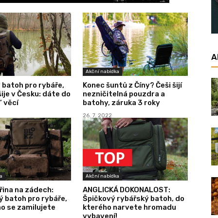
A
Akční nabídka
batoh pro rybáře,
Konec šuntů z Číny? Češi šijí
šije v Česku: dáte do
nezničitelná pouzdra a
“ věcí
batohy, záruka 3 roky
26. 7. 2022
a
Akční nabídka
řina na zádech:
ANGLICKÁ DOKONALOST:
 batoh pro rybáře,
Špičkový rybářský batoh, do
o se zamilujete
kterého narvete hromadu
vybavení!