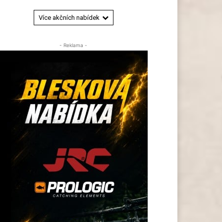
Více akčních nabídek
- Reklama -