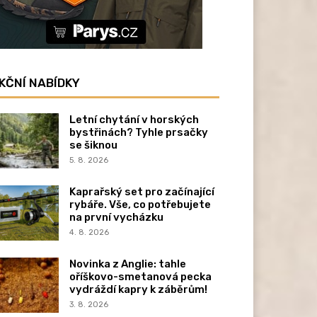
KČNÍ NABÍDKY
Letní chytání v horských
bystřinách? Tyhle prsačky
se šiknou
5. 8. 2026
Kaprařský set pro začínající
rybáře. Vše, co potřebujete
na první vycházku
4. 8. 2026
Novinka z Anglie: tahle
oříškovo-smetanová pecka
vydráždí kapry k záběrům!
3. 8. 2026