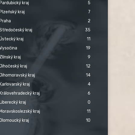
Pardubický kraj
5
Plzeňský kraj
7
Praha
2
Středočeský kraj
35
Ústecký kraj
11
Vysočina
19
Zlínský kraj
9
Jihočeský kraj
12
Jihomoravský kraj
14
Karlovarský kraj
4
Královehradecký kraj
6
Liberecký kraj
0
Moravskoslezský kraj
11
Olomoucký kraj
10