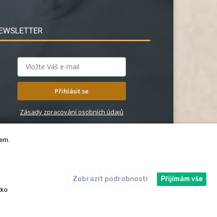
EWSLETTER
Přihlásit se
Zásady zpracování osobních údajů
bem.
Zobrazit podrobnosti
Přijímám vše
ický kodex
Redakce
tko
rská práva. Redakce InRybar.cz.