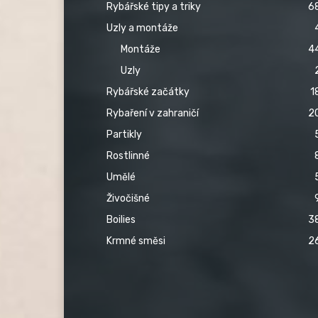
Rybářské tipy a triky
6
Uzly a montáže
Montáže
4
Uzly
Rybářské začátky
1
Rybaření v zahraničí
2
Partikly
Rostlinné
Umělé
Živočišné
Boilies
3
Krmné směsi
2