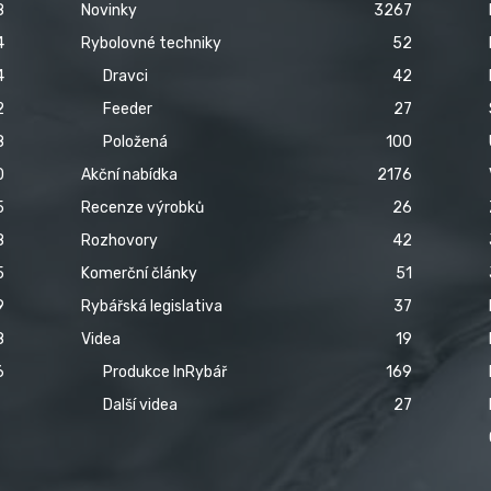
8
Novinky
3267
4
Rybolovné techniky
52
4
Dravci
42
2
Feeder
27
8
Položená
100
0
Akční nabídka
2176
5
Recenze výrobků
26
8
Rozhovory
42
5
Komerční články
51
9
Rybářská legislativa
37
8
Videa
19
6
Produkce InRybář
169
Další videa
27