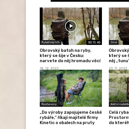
00:15:40
Rybářský trh
Jiné
Obrovský batoh na ryby,
Obrovský 
který se šije v Česku:
který se 
narvete do něj hromadu věcí
něj „tunu
18. 12. 2022
23. 11. 2022
Rozhovory
Akční nabídk
„Do výroby zapojujeme české
Celá ryba
rybáře,“ říkají majitelé firmy
Prostorný
Kinetic o obalech na pruty
do kteréh