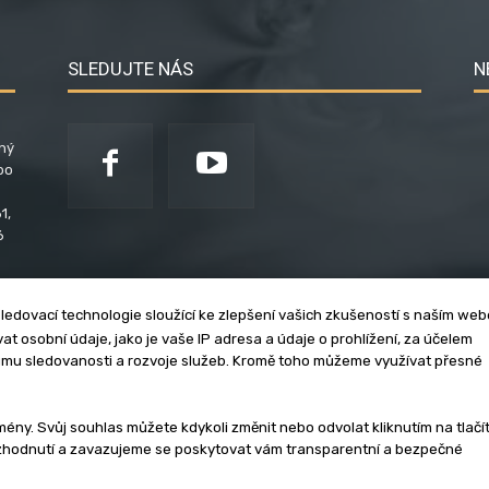
SLEDUJTE NÁS
N
ený
po
1,
6
ledovací technologie sloužící ke zlepšení vašich zkušeností s naším we
t osobní údaje, jako je vaše IP adresa a údaje o prohlížení, za účelem
umu sledovanosti a rozvoje služeb. Kromě toho můžeme využívat přesné
klama
Zásady soukromí
Privacy policy
Cookies
Et
y. Svůj souhlas můžete kdykoli změnit nebo odvolat kliknutím na tlačí
ozhodnutí a zavazujeme se poskytovat vám transparentní a bezpečné
3 - 2026 | Na veškerý materiál, který je zde uveřejněný, se vztahují auto