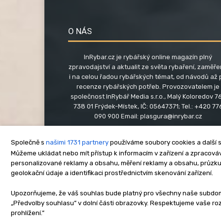
O NÁS
InRybar.cz je rybářský online magazín plný
zpravodajství a aktualit ze světa rybaření, zaměř
i na celou řadou rybářských témat, od návodů až 
recenze rybářských potřeb. Provozovatelem je
společnost InRybář Media s.r.o., Malý Koloredov 76
738 01 Frýdek-Místek, IČ: 05647371; Tel.: +420 77
090 900 Email:
plasgura@inrybar.cz
Společně s
našimi 1731 partnery
používáme soubory cookies a další s
Můžeme ukládat nebo mít přístup k informacím v zařízení a zpracováva
personalizované reklamy a obsahu, měření reklamy a obsahu, průzk
geolokační údaje a identifikaci prostřednictvím skenování zařízení.
O nás
Kontakt
Re
Upozorňujeme, že váš souhlas bude platný pro všechny naše subdomén
„Předvolby souhlasu” v dolní části obrazovky. Respektujeme vaše r
Copyright © www.inrybar.cz 201
prohlížení.”