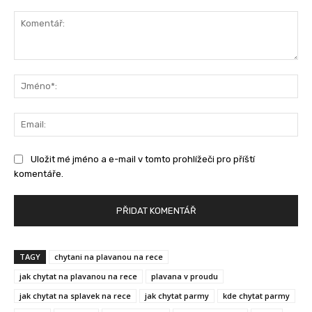
Komentář:
Jm
Ema
Uložit mé jméno a e-mail v tomto prohlížeči pro příští
komentáře.
TAGY
chytani na plavanou na rece
jak chytat na plavanou na rece
plavana v proudu
jak chytat na splavek na rece
jak chytat parmy
kde chytat parmy