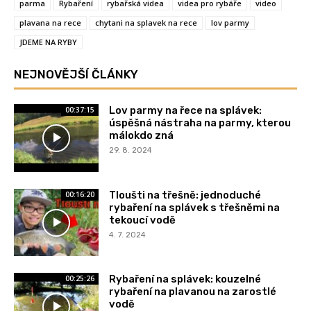
parma
Rybaření
rybařská videa
videa pro rybáře
video
plavana na rece
chytani na splavek na rece
lov parmy
JDEME NA RYBY
NEJNOVĚJŠÍ ČLÁNKY
Lov parmy na řece na splávek:
00:37:15
úspěšná nástraha na parmy, kterou
málokdo zná
29. 8. 2024
Tloušti na třešně: jednoduché
00:16:20
rybaření na splávek s třešněmi na
tekoucí vodě
4. 7. 2024
Rybaření na splávek: kouzelné
00:25:26
rybaření na plavanou na zarostlé
vodě