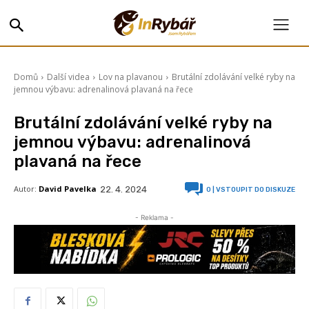
Domů
Další videa
Lov na plavanou
Brutální zdolávání velké ryby na
jemnou výbavu: adrenalinová plavaná na řece
Brutální zdolávání velké ryby na
jemnou výbavu: adrenalinová
plavaná na řece
Autor:
David Pavelka
22. 4. 2024
0
| VSTOUPIT DO DISKUZE
- Reklama -