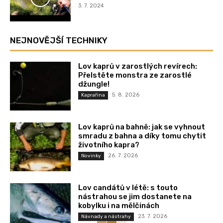
3. 7. 2024
NEJNOVĚJŠÍ TECHNIKY
Lov kaprů v zarostlých revírech:
Přelstěte monstra ze zarostlé
džungle!
5. 8. 2026
Kaprařina
Lov kaprů na bahně: jak se vyhnout
smradu z bahna a díky tomu chytit
životního kapra?
26. 7. 2026
Novinky
Lov candátů v létě: s touto
nástrahou se jim dostanete na
kobylku i na mělčinách
23. 7. 2026
Návnady a nástrahy