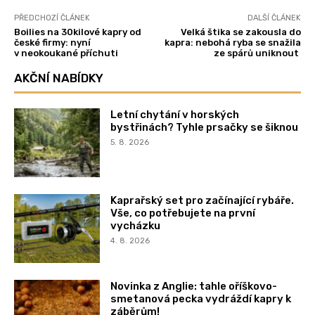
PŘEDCHOZÍ ČLÁNEK
DALŠÍ ČLÁNEK
Boilies na 30kilové kapry od
Velká štika se zakousla do
české firmy: nyní
kapra: nebohá ryba se snažila
v neokoukané příchuti
ze spárů uniknout
AKČNÍ NABÍDKY
Letní chytání v horských
bystřinách? Tyhle prsačky se šiknou
5. 8. 2026
Kaprařský set pro začínající rybáře.
Vše, co potřebujete na první
vycházku
4. 8. 2026
Novinka z Anglie: tahle oříškovo-
smetanová pecka vydráždí kapry k
záběrům!