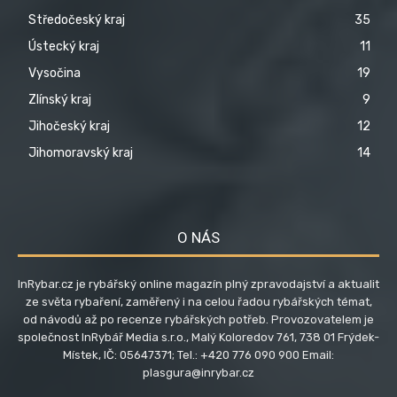
Středočeský kraj
35
Ústecký kraj
11
Vysočina
19
Zlínský kraj
9
Jihočeský kraj
12
Jihomoravský kraj
14
O NÁS
InRybar.cz je rybářský online magazín plný zpravodajství a aktualit
ze světa rybaření, zaměřený i na celou řadou rybářských témat,
od návodů až po recenze rybářských potřeb. Provozovatelem je
společnost InRybář Media s.r.o., Malý Koloredov 761, 738 01 Frýdek-
Místek, IČ: 05647371; Tel.: +420 776 090 900 Email:
plasgura@inrybar.cz