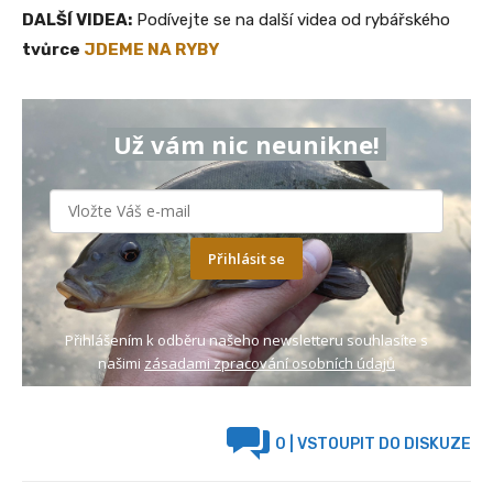
DALŠÍ VIDEA:
Podívejte se na další videa od rybářského
tvůrce
JDEME NA RYBY
Už vám nic neunikne!
Přihlásit se
Přihlášením k odběru našeho newsletteru souhlasíte s
našimi
zásadami zpracování osobních údajů
0
| VSTOUPIT DO DISKUZE