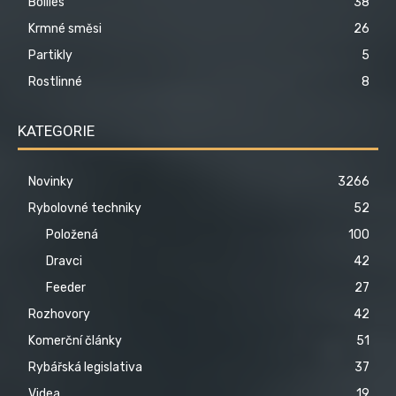
Boilies
38
Krmné směsi
26
Partikly
5
Rostlinné
8
KATEGORIE
Novinky
3266
Rybolovné techniky
52
Položená
100
Dravci
42
Feeder
27
Rozhovory
42
Komerční články
51
Rybářská legislativa
37
Videa
19