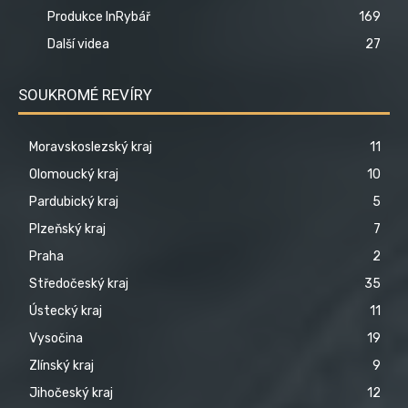
Produkce InRybář
169
Další videa
27
SOUKROMÉ REVÍRY
Moravskoslezský kraj
11
Olomoucký kraj
10
Pardubický kraj
5
Plzeňský kraj
7
Praha
2
Středočeský kraj
35
Ústecký kraj
11
Vysočina
19
Zlínský kraj
9
Jihočeský kraj
12