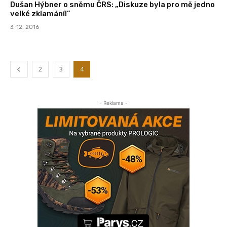
Dušan Hýbner o sněmu ČRS: „Diskuze byla pro mě jedno
velké zklamání!”
3. 12. 2016
2
3
4
- Reklama -