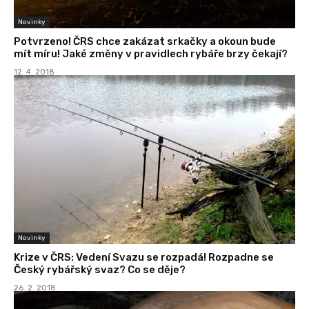
Novinky
Potvrzeno! ČRS chce zakázat srkačky a okoun bude
mít míru! Jaké změny v pravidlech rybáře brzy čekají?
12. 4. 2018
Novinky
Krize v ČRS: Vedení Svazu se rozpadá! Rozpadne se
Český rybářský svaz? Co se děje?
26. 2. 2018