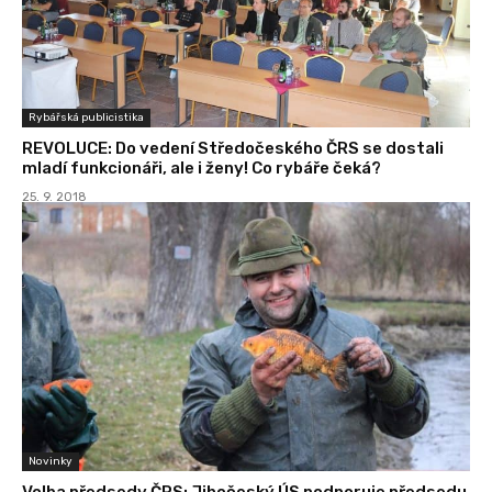
Rybářská publicistika
REVOLUCE: Do vedení Středočeského ČRS se dostali
mladí funkcionáři, ale i ženy! Co rybáře čeká?
25. 9. 2018
Novinky
Volba předsedy ČRS: Jihočeský ÚS podporuje předsedu