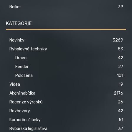
Boilies
39
KATEGORIE
Novinky
3269
Rybolovné techniky
53
Dravci
42
Feeder
27
Položená
101
Videa
19
Akční nabídka
2176
Recenze výrobků
26
Rozhovory
42
Komerční články
51
Rybářská legislativa
37