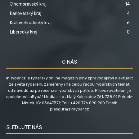
Jihomoravský kraj
14
Karlovarský kraj
4
Královehradecký kraj
6
Liberecký kraj
0
O NÁS
InRybar.cz je rybářský online magazín plný zpravodajství a aktualit
ze světa rybaření, zaměřený i na celou řadou rybářských témat,
od návodů až po recenze rybářských potřeb. Provozovatelem je
společnost InRybář Media s.r.o., Malý Koloredov 761, 738 01 Frýdek-
Místek, IČ: 05647371; Tel.: +420 776 090 900 Email:
plasgura@inrybar.cz
SLEDUJTE NÁS