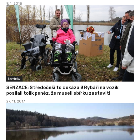
9. 1. 2018
Novinky
SENZACE: Středočeši to dokázali! Rybáři na vozík
posílali tolik peněz, že museli sbírku zastavit!
27. 11. 2017