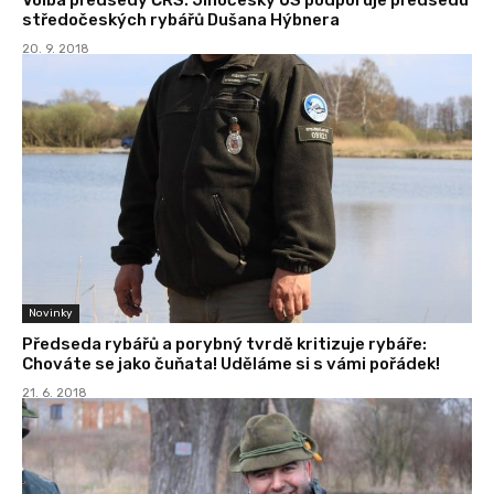
středočeských rybářů Dušana Hýbnera
20. 9. 2018
Novinky
Předseda rybářů a porybný tvrdě kritizuje rybáře:
Chováte se jako čuňata! Uděláme si s vámi pořádek!
21. 6. 2018