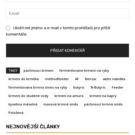
Ema
Uložit mé jméno a e-mail v tomto prohlížeči pro příští
komentáře.
TAGY
pachnouci krmeni
fermentovane krmeni na ryby
krmeni do krmitka
methodfeeder
AF
Benzar
akční nabídka
fermentovana krmna smes na ryby
butyric
N-Butyric
Feeder
krmení do studené vody
krmení na amura
krmení na kapry
kyselina máselná
masová krmná směs
páchnoucí krmná směs
Položená
NEJNOVĚJŠÍ ČLÁNKY