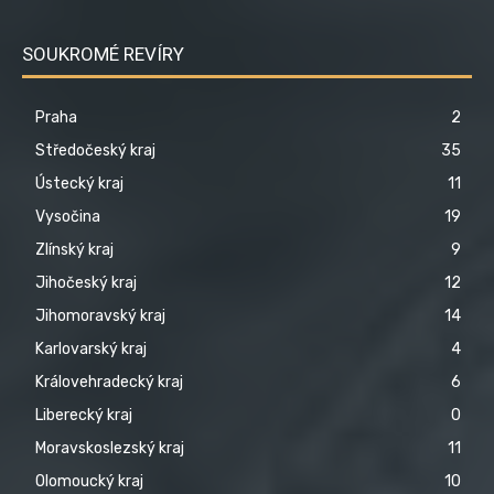
SOUKROMÉ REVÍRY
Praha
2
Středočeský kraj
35
Ústecký kraj
11
Vysočina
19
Zlínský kraj
9
Jihočeský kraj
12
Jihomoravský kraj
14
Karlovarský kraj
4
Královehradecký kraj
6
Liberecký kraj
0
Moravskoslezský kraj
11
Olomoucký kraj
10