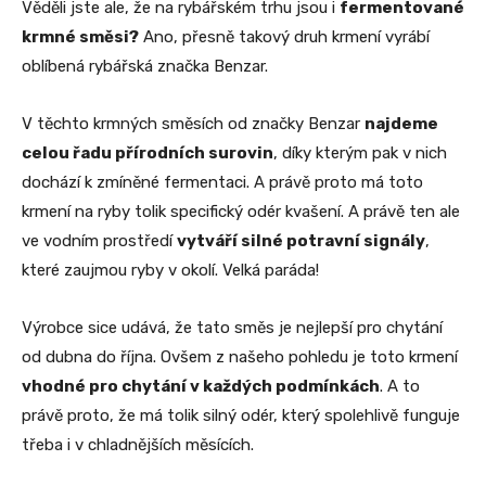
Věděli jste ale, že na rybářském trhu jsou i
fermentované
krmné směsi?
Ano, přesně takový druh krmení vyrábí
oblíbená rybářská značka Benzar.
V těchto krmných směsích od značky Benzar
najdeme
celou řadu přírodních surovin
, díky kterým pak v nich
dochází k zmíněné fermentaci. A právě proto má toto
krmení na ryby tolik specifický odér kvašení. A právě ten ale
ve vodním prostředí
vytváří silné potravní signály
,
které zaujmou ryby v okolí. Velká paráda!
Výrobce sice udává, že tato směs je nejlepší pro chytání
od dubna do října. Ovšem z našeho pohledu je toto krmení
vhodné pro chytání v každých podmínkách
. A to
právě proto, že má tolik silný odér, který spolehlivě funguje
třeba i v chladnějších měsících.