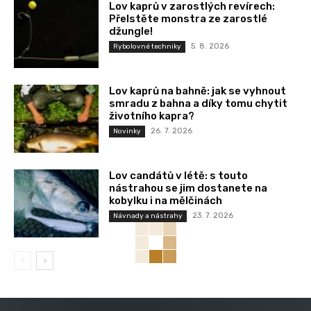
Lov kaprů v zarostlých revírech:
Přelstěte monstra ze zarostlé
džungle!
5. 8. 2026
Rybolovné techniky
Lov kaprů na bahně: jak se vyhnout
smradu z bahna a díky tomu chytit
životního kapra?
26. 7. 2026
Novinky
Lov candátů v létě: s touto
nástrahou se jim dostanete na
kobylku i na mělčinách
23. 7. 2026
Návnady a nástrahy