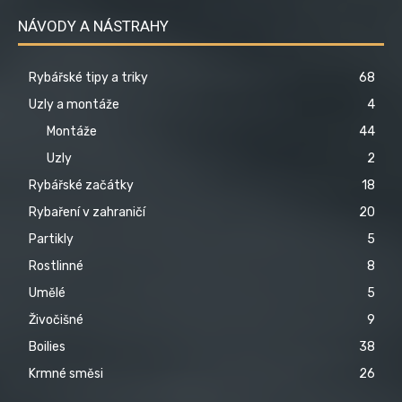
NÁVODY A NÁSTRAHY
Rybářské tipy a triky
68
Uzly a montáže
4
Montáže
44
Uzly
2
Rybářské začátky
18
Rybaření v zahraničí
20
Partikly
5
Rostlinné
8
Umělé
5
Živočišné
9
Boilies
38
Krmné směsi
26