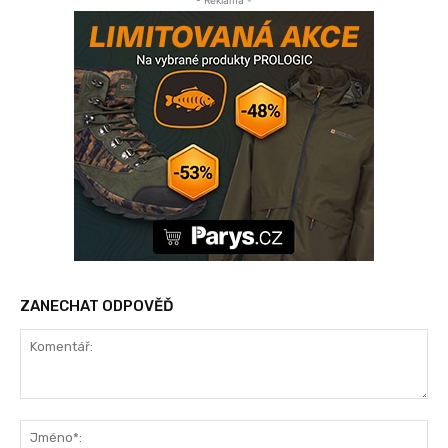
- Reklama -
ZANECHAT ODPOVĚĎ
Komentář:
Jm