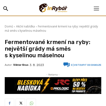
Domů
Akční nabídka
Fermentované krmení na ryby: největší grády
má směs s kyselinou máselnou
Fermentované krmení na ryby:
největší grády má směs
s kyselinou máselnou
Autor:
Viktor Krus
3. 8. 2023
0
| VSTOUPIT DO DISKUZE
- Reklama -