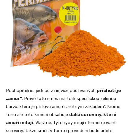
Pochopitelně, jednou z nejvíce používaných
příchutí je
„amur“
. Právě tato směs má tolik specifickou zelenou
barvu, která je při lovu amurů „nutným základem“. Kromě
toho ale toto krmení obsahuje
další suroviny, které
amuři milují
. Vlastně, tyto ryby milují i fermentované
suroviny, takže směs v tomto provedení bude určitě