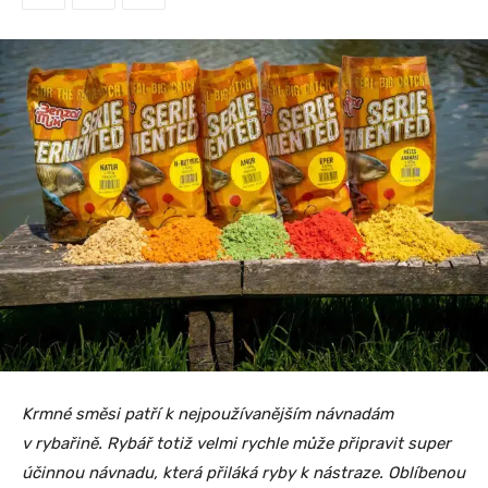
Krmné směsi patří k nejpoužívanějším návnadám
v rybařině. Rybář totiž velmi rychle může připravit super
účinnou návnadu, která přiláká ryby k nástraze. Oblíbenou