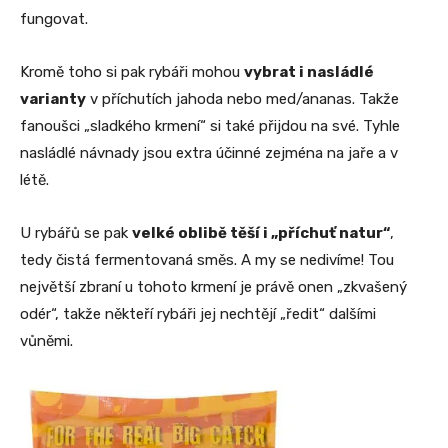
fungovat.
Kromě toho si pak rybáři mohou
vybrat i nasládlé
varianty
v příchutích jahoda nebo med/ananas. Takže
fanoušci „sladkého krmení“ si také přijdou na své. Tyhle
nasládlé návnady jsou extra účinné zejména na jaře a v
létě.
U rybářů se pak
velké oblibě těší i „příchuť natur“
,
tedy čistá fermentovaná směs. A my se nedivíme! Tou
největší zbraní u tohoto krmení je právě onen „zkvašený
odér“, takže někteří rybáři jej nechtějí „ředit“ dalšími
vůněmi.