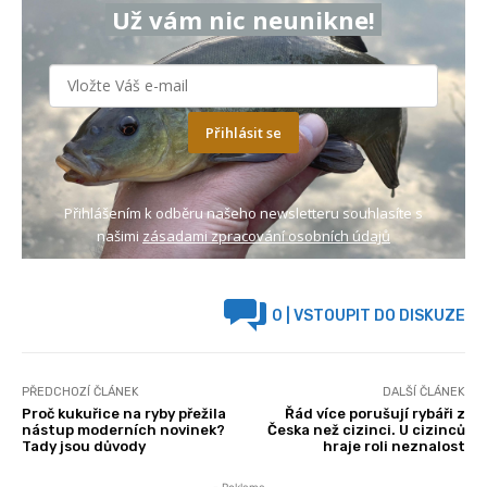
Už vám nic neunikne!
Přihlásit se
Přihlášením k odběru našeho newsletteru souhlasíte s
našimi
zásadami zpracování osobních údajů
0
| VSTOUPIT DO DISKUZE
PŘEDCHOZÍ ČLÁNEK
DALŠÍ ČLÁNEK
Proč kukuřice na ryby přežila
Řád více porušují rybáři z
nástup moderních novinek?
Česka než cizinci. U cizinců
Tady jsou důvody
hraje roli neznalost