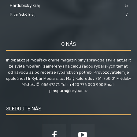
Pardubický kraj
5
Plzeňský kraj
7
O NÁS
InRybar.cz je rybářský online magazín plný zpravodajství a aktualit
ze světa rybaření, zaměřený i na celou řadou rybářských témat,
od návodů až po recenze rybářských potřeb. Provozovatelem je
společnost InRybář Media s.r.o., Malý Koloredov 761, 738 01 Frýdek-
Místek, IČ: 05647371; Tel.: +420 776 090 900 Email:
plasgura@inrybar.cz
SLEDUJTE NÁS