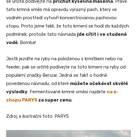
se určitě podívejte na
příchuť kyselina máselná
. Právě
tato krmná směs má opravdu výrazný pach, který ve
vodním prostředí vytvoří koncentrovanou pachovou
stopu. Proto jsme řekli, že toto krmení se hodí do každých
podmínek, protože tato návnada
jde cítit i ve studené
vodě
. Bomba!
Jestli jezdíte na ryby na položenou s krmítkem nebo na
feeder, pak se určitě podívejte na toto krmení na ryby od
populární značky Benzar. Jedná se fakt o hodně
povedenou návnadu, od které
můžete očekávat skvělé
výsledky
. Fermentované krmné směsi najdete
na e-
shopu PARYS
za super cenu
.
Zdroj a ilustrační foto: PARYS