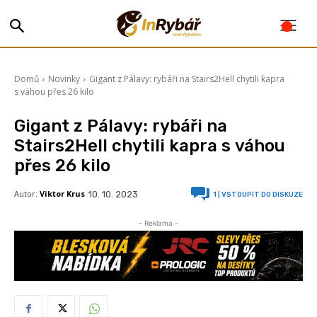
Domů
Novinky
Gigant z Pálavy: rybáři na Stairs2Hell chytili kapra
s váhou přes 26 kilo
Gigant z Pálavy: rybáři na
Stairs2Hell chytili kapra s váhou
přes 26 kilo
Autor:
Viktor Krus
10. 10. 2023
1
| VSTOUPIT DO DISKUZE
- Reklama -