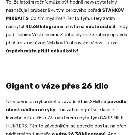
To, že letošní ročník může být hodně nevyzpytatelný,
naznačuje i průběžně 4. tým celkového pořadí
STAŇKOV
MIKBAITS
. Co tím myslíme? Tento tým, který zatím
nachytal
40,68 kilogramů
, chytá na
místě číslo 3
. Tedy
pod Dolními Věstonicemi. Z toho plyne, že záběry opravdu
přichází z nejrůznějších koutů obrovské nádrže, takže
úspěch může přijít odkudkoliv!
Gigant o váze přes 26 kilo
Už v první fázi rybářského závodu Stairs2Hell se
povedlo
ulovit nádherné ryby
. Tou zatím nejtěžší je kapr z
lovného místa číslo 73, na kterém chytá tým CARP MILF
HUNTERS. Těmto závodníkům se povedlo dostat na břeh
nádherného šupináče
o váze 26,38 kilogramů
. Ano,