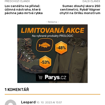
PŘEDCHOZÍ ČLÁNEK
DALŠÍ ČLÁNEK
Lov candáta na přívlač:
Sumec dlouhý skoro 250
účinná nástraha, která
centimetrů. Rybář Vágner
páchne jako mrtvá rybka
chytil na Orlíku monstrum
- Reklama -
1 KOMENTÁŘ
Leopard
10. 10. 2023 At 13:57