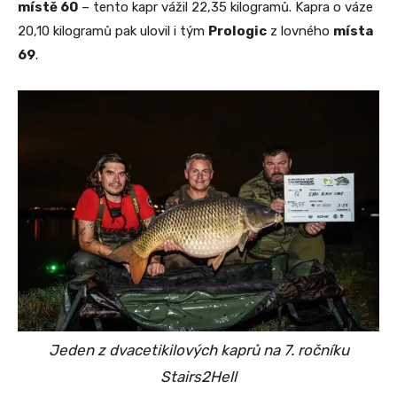
místě 60
– tento kapr vážil 22,35 kilogramů. Kapra o váze
20,10 kilogramů pak ulovil i tým
Prologic
z lovného
místa
69
.
Jeden z dvacetikilových kaprů na 7. ročníku
Stairs2Hell