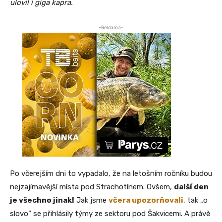
ulovil i giga kapra.
-Reklama-
Po včerejším dni to vypadalo, že na letošním ročníku budou
nejzajímavější místa pod Strachotínem. Ovšem,
další den
je všechno jinak!
Jak jsme
včera upozorňovali
, tak „o
slovo“ se přihlásily týmy ze sektoru pod Šakvicemi. A právě