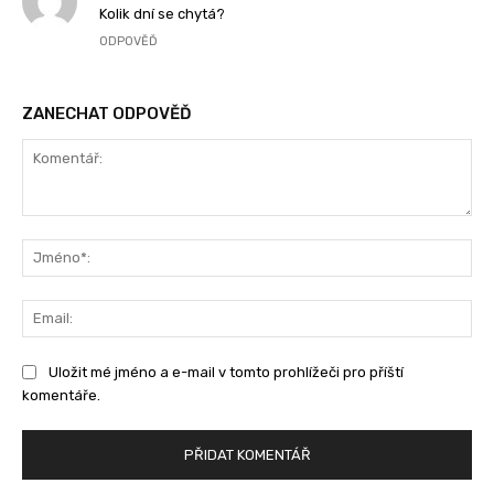
Kolik dní se chytá?
ODPOVĚĎ
ZANECHAT ODPOVĚĎ
Komentář:
Jm
Ema
Uložit mé jméno a e-mail v tomto prohlížeči pro příští
komentáře.