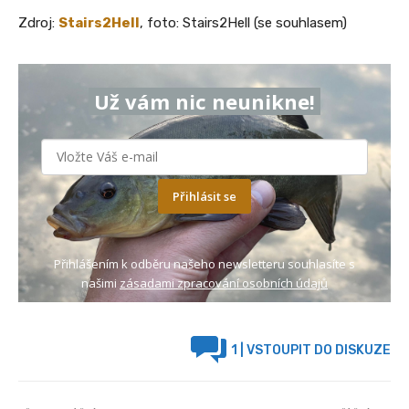
Zdroj:
Stairs2Hell
, foto: Stairs2Hell (se souhlasem)
Už vám nic neunikne!
Přihlásit se
Přihlášením k odběru našeho newsletteru souhlasíte s
našimi
zásadami zpracování osobních údajů
1
| VSTOUPIT DO DISKUZE