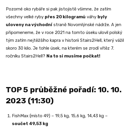
Pozorné oko rybáře si pak jistojistě všimne, že zatím
všechny velké ryby
přes 20 kilogramů
váhy
byly
uloveny na východní
straně Novomlýnské nádrže. A jen
připomeneme, že v roce 2021 na tomto úseku ulovil polský
tým zatím nejtěžšího kapra v historii Stairs2Hell, který vážil
skoro 30 kilo. Je tohle úsek, na kterém se zrodí vítěz 7.
ročníku Stairs2Hell?
Na to si musíme počkat!
TOP 5 průběžné pořadí: 10. 10.
2023 (11:30)
FishMax (místo 49) – 19,5 kg, 15,6 kg, 14,43 kg –
součet 49,53 kg