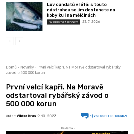
Lov candátů v létě: s touto
nástrahou se jim dostanete na
kobylku i na mělčinách
23. 7. 2026
Rybolovné techniky