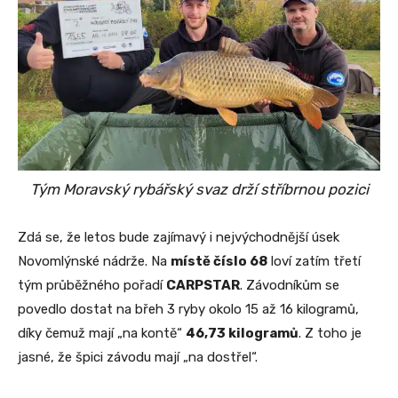
Tým Moravský rybářský svaz drží stříbrnou pozici
Zdá se, že letos bude zajímavý i nejvýchodnější úsek
Novomlýnské nádrže. Na
místě číslo 68
loví zatím třetí
tým průběžného pořadí
CARPSTAR
. Závodníkům se
povedlo dostat na břeh 3 ryby okolo 15 až 16 kilogramů,
díky čemuž mají „na kontě“
46,73 kilogramů
. Z toho je
jasné, že špici závodu mají „na dostřel“.