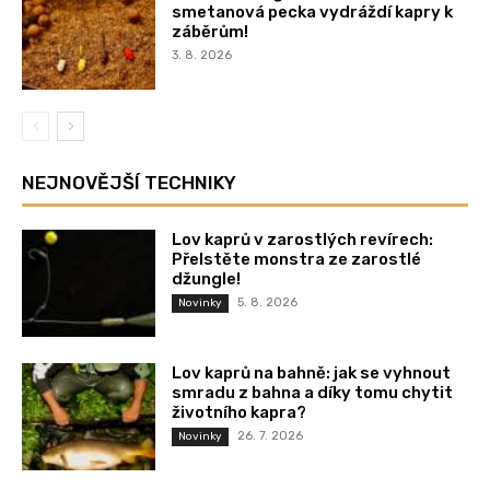
smetanová pecka vydráždí kapry k
záběrům!
3. 8. 2026
NEJNOVĚJŠÍ TECHNIKY
Lov kaprů v zarostlých revírech:
Přelstěte monstra ze zarostlé
džungle!
5. 8. 2026
Novinky
Lov kaprů na bahně: jak se vyhnout
smradu z bahna a díky tomu chytit
životního kapra?
26. 7. 2026
Novinky