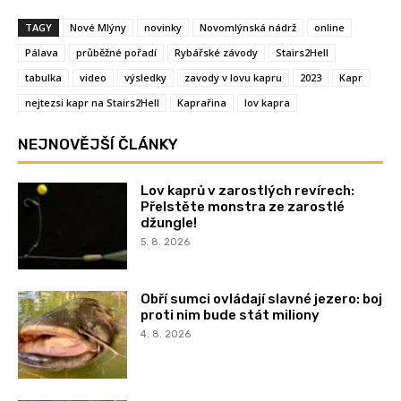
TAGY
Nové Mlýny
novinky
Novomlýnská nádrž
online
Pálava
průběžné pořadí
Rybářské závody
Stairs2Hell
tabulka
video
výsledky
zavody v lovu kapru
2023
Kapr
nejtezsi kapr na Stairs2Hell
Kaprařina
lov kapra
NEJNOVĚJŠÍ ČLÁNKY
Lov kaprů v zarostlých revírech:
Přelstěte monstra ze zarostlé
džungle!
5. 8. 2026
Obří sumci ovládají slavné jezero: boj
proti nim bude stát miliony
4. 8. 2026