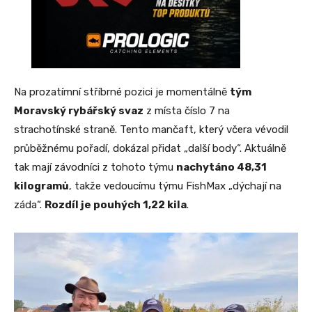
Na prozatímní stříbrné pozici je momentálně
tým
Moravský rybářský svaz
z místa číslo 7 na
strachotínské straně. Tento mančaft, který včera vévodil
průběžnému pořadí, dokázal přidat „další body“. Aktuálně
tak mají závodníci z tohoto týmu
nachytáno 48,31
kilogramů
, takže vedoucímu týmu FishMax „dýchají na
záda“.
Rozdíl je pouhých 1,22 kila
.