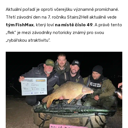
Aktuální pořadí je oproti včerejšku významně promíchané.
Třetí závodní den na 7. ročníku Stairs2Hell aktuálně vede
tým FishMax
, který loví
na místě číslo 49
. A právě tento
„flek“ je mezi závodníky notoricky známý pro svou
„rybářskou atraktivitu“.