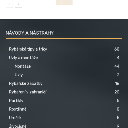
NÁVODY A NÁSTRAHY
Rybářské tipy a triky
68
Uzly a montáže
4
Montáže
44
Uzly
2
Rybářské začátky
18
Rybaření v zahraničí
20
Partikly
5
Rostlinné
8
Umělé
5
Živočišné
9