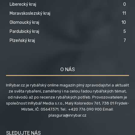
Liberecký kraj
0
Moravskoslezský kraj
11
Olomoucký kraj
10
Pardubický kraj
5
Plzeňský kraj
7
O NÁS
InRybar.cz je rybářský online magazín plný zpravodajství a aktualit
ze světa rybaření, zaměřený i na celou řadou rybářských témat,
od návodů až po recenze rybářských potřeb. Provozovatelem je
společnost InRybář Media s.r.o., Malý Koloredov 761, 738 01 Frýdek-
Místek, IČ: 05647371; Tel.: +420 776 090 900 Email:
plasgura@inrybar.cz
SLEDUJTE NÁS