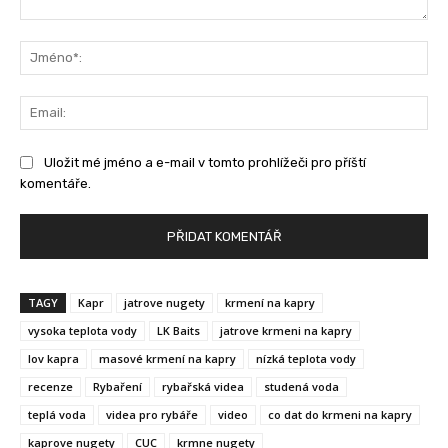
Komentář:
Jm
Ema
Uložit mé jméno a e-mail v tomto prohlížeči pro příští
komentáře.
TAGY
Kapr
jatrove nugety
krmení na kapry
vysoka teplota vody
LK Baits
jatrove krmeni na kapry
lov kapra
masové krmení na kapry
nízká teplota vody
recenze
Rybaření
rybařská videa
studená voda
teplá voda
videa pro rybáře
video
co dat do krmeni na kapry
kaprove nugety
CUC
krmne nugety