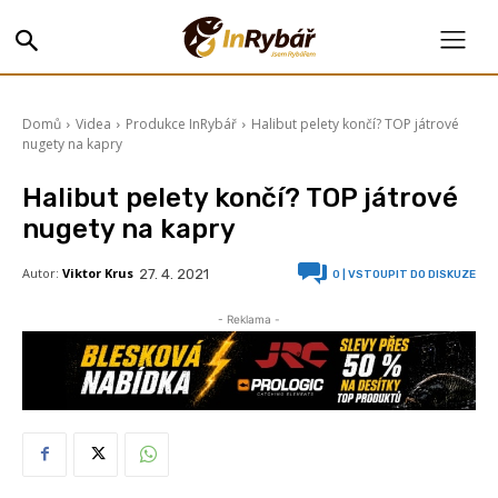
Domů
Videa
Produkce InRybář
Halibut pelety končí? TOP játrové
nugety na kapry
Halibut pelety končí? TOP játrové
nugety na kapry
Autor:
Viktor Krus
27. 4. 2021
0
| VSTOUPIT DO DISKUZE
- Reklama -