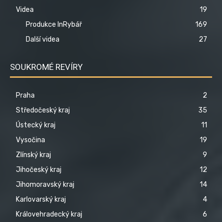
Videa
19
Produkce InRybář
169
Další videa
27
SOUKROMÉ REVÍRY
Praha
2
Středočeský kraj
35
Ústecký kraj
11
Vysočina
19
Zlínský kraj
9
Jihočeský kraj
12
Jihomoravský kraj
14
Karlovarský kraj
4
Královehradecký kraj
6