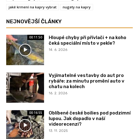
jaké krmení na kapry vybrat
nugety na kapry
NEJNOVĚJŠÍ ČLÁNKY
Hloupé chyby při přívlači + na koho
00:11:50
čeká speciální místo v pekle?
14. 6. 2026
Vyjímatelné vestavby do aut pro
rybáře: za minutu promění auto v
chatu na kolech
16. 2. 2026
Oblíbené české boilies pod podzimní
00:16:55
lupou. Jak dopadlo v naší
videorecenzi?
13. 11. 2025