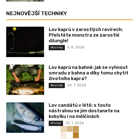
NEJNOVĚJŠÍ TECHNIKY
Lov kaprů v zarostlých revírech:
Přelstěte monstra ze zarostlé
džungle!
5. 8. 2026
Novinky
Lov kaprů na bahně: jak se vyhnout
smradu z bahna a díky tomu chytit
životního kapra?
26. 7. 2026
Novinky
Lov candátů v létě: s touto
nástrahou se jim dostanete na
kobylku i na mělčinách
23. 7. 2026
Přívlač