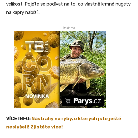
velikost. Pojďte se podívat na to, co vlastně krmné nugety
na kapry nabízí…
-Reklama-
VÍCE INFO:
Nástrahy na ryby, o kterých jste ještě
neslyšeli! Zjistěte více!