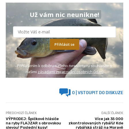
Už vám nic neunikne!
Přihlásit se
Přihlášením k odběru našeho newsletteru souhlasíte s
našimi
zásadami zpracování osobních údajů
0
| VSTOUPIT DO DISKUZE
PŘEDCHOZÍ ČLÁNEK
DALŠÍ ČLÁNEK
VÝPRODEJ: Špičkové hlásiče
Více jak 35 000
na ryby FLAJZAR s obrovskou
zkontrolovaných rybářů! Kde
slevou! Poslední kusy!
rybářská stráž na Moravě