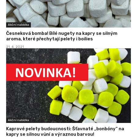
Akční nabídka
Česneková bomba! Bílé nugety na kapry se silným
aroma, které přechytají pelety i boilies
21. 4. 2021
Akční nabídka
Kaprové pelety budoucnosti: Šťavnaté „bonbóny“ na
kapry se silnou vůní a výraznou barvou!