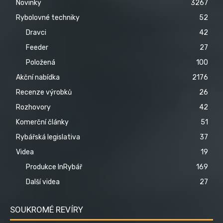
Novinky
3267
Rybolovné techniky
52
Dravci
42
Feeder
27
Položená
100
Akční nabídka
2176
Recenze výrobků
26
Rozhovory
42
Komerční články
51
Rybářská legislativa
37
Videa
19
Produkce InRybář
169
Další videa
27
SOUKROMÉ REVÍRY