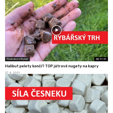
00:11:31
Produkce InRybář
Halibut pelety končí? TOP játrové nugety na kapry
27. 4. 2021