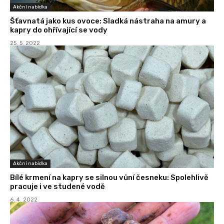
Akční nabídka
Šťavnatá jako kus ovoce: Sladká nástraha na amury a
kapry do ohřívající se vody
25. 5. 2022
Akční nabídka
Bílé krmení na kapry se silnou vůní česneku: Spolehlivě
pracuje i ve studené vodě
6. 4. 2022