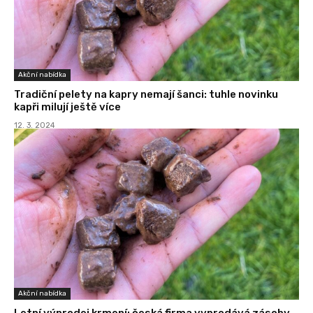
Akční nabídka
Tradiční pelety na kapry nemají šanci: tuhle novinku
kapři milují ještě více
12. 3. 2024
Akční nabídka
Letní výprodej krmení: česká firma vyprodává zásoby