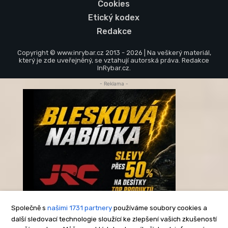
Cookies
Etický kodex
Redakce
Copyright © www.inrybar.cz 2013 - 2026 | Na veškerý materiál,
který je zde uveřejněný, se vztahují autorská práva. Redakce
InRybar.cz.
- Reklama -
Společně s
našimi 1731 partnery
používáme soubory cookies a
další sledovací technologie sloužící ke zlepšení vašich zkušeností