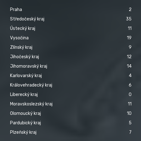
Praha
2
Středočeský kraj
35
Ústecký kraj
11
Vysočina
19
Zlínský kraj
9
Jihočeský kraj
12
Jihomoravský kraj
14
Karlovarský kraj
4
Královehradecký kraj
6
Liberecký kraj
0
Moravskoslezský kraj
11
Olomoucký kraj
10
Pardubický kraj
5
Plzeňský kraj
7