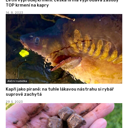
TOP krmení na kapry
14. 8. 2023
Akční nabídka
Kapři jako piraně: na tuhle lákavou nástrahu si rybář
suprově zachytá
29. 5. 2023