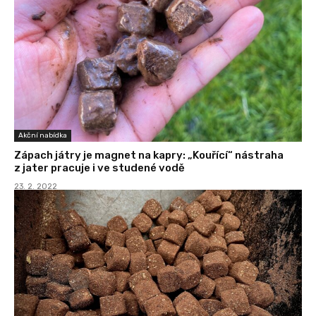
Akční nabídka
Zápach játry je magnet na kapry: „Kouřící“ nástraha
z jater pracuje i ve studené vodě
23. 2. 2022