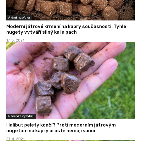
Akční nabídka
Moderní játrové krmení na kapry současnosti: Tyhle
nugety vytváří silný kal a pach
17. 8. 2021
Recenze výrobků
Halibut pelety končí? Proti moderním játrovým
nugetám na kapry prostě nemají šanci
27. 4. 2021