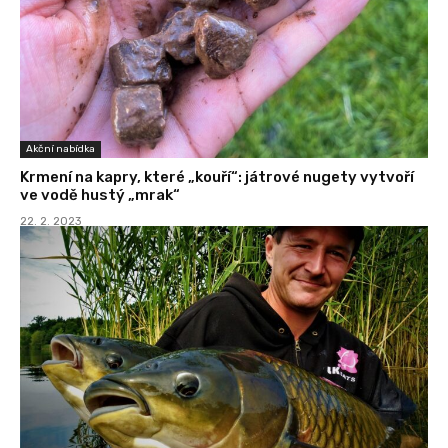
Akční nabídka
Krmení na kapry, které „kouří“: játrové nugety vytvoří
ve vodě hustý „mrak“
22. 2. 2023