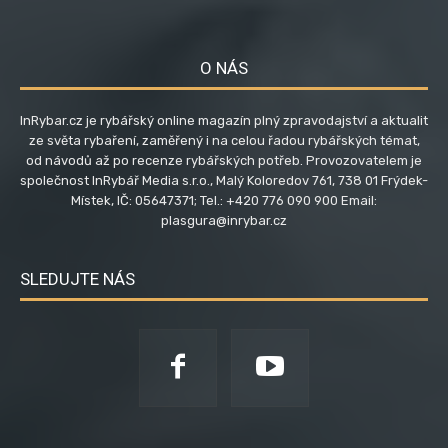
O NÁS
InRybar.cz je rybářský online magazín plný zpravodajství a aktualit
ze světa rybaření, zaměřený i na celou řadou rybářských témat,
od návodů až po recenze rybářských potřeb. Provozovatelem je
společnost InRybář Media s.r.o., Malý Koloredov 761, 738 01 Frýdek-
Místek, IČ: 05647371; Tel.: +420 776 090 900 Email:
plasgura@inrybar.cz
SLEDUJTE NÁS