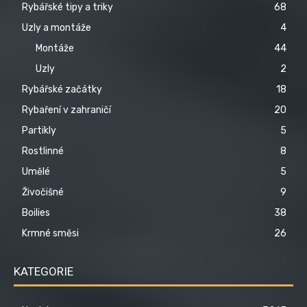
Rybářské tipy a triky
68
Uzly a montáže
4
Montáže
44
Uzly
2
Rybářské začátky
18
Rybaření v zahraničí
20
Partikly
5
Rostlinné
8
Umělé
5
Živočišné
9
Boilies
38
Krmné směsi
26
KATEGORIE