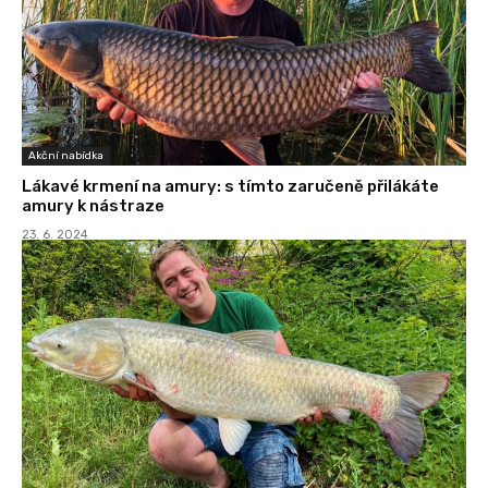
Akční nabídka
Lákavé krmení na amury: s tímto zaručeně přilákáte
amury k nástraze
23. 6. 2024