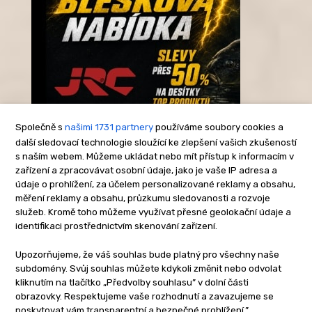
Společně s
našimi 1731 partnery
používáme soubory cookies a
další sledovací technologie sloužící ke zlepšení vašich zkušeností
s naším webem. Můžeme ukládat nebo mít přístup k informacím v
-Reklama-
zařízení a zpracovávat osobní údaje, jako je vaše IP adresa a
údaje o prohlížení, za účelem personalizované reklamy a obsahu,
měření reklamy a obsahu, průzkumu sledovanosti a rozvoje
služeb. Kromě toho můžeme využívat přesné geolokační údaje a
identifikaci prostřednictvím skenování zařízení.
Upozorňujeme, že váš souhlas bude platný pro všechny naše
subdomény. Svůj souhlas můžete kdykoli změnit nebo odvolat
kliknutím na tlačítko „Předvolby souhlasu” v dolní části
obrazovky. Respektujeme vaše rozhodnutí a zavazujeme se
poskytovat vám transparentní a bezpečné prohlížení.”