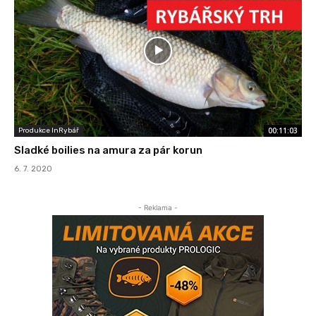
00:11:03
Produkce InRybář
Sladké boilies na amura za pár korun
6. 7. 2020
- Reklama -