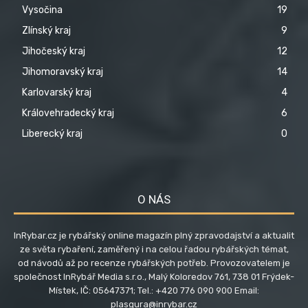
Vysočina
19
Zlínský kraj
9
Jihočeský kraj
12
Jihomoravský kraj
14
Karlovarský kraj
4
Královehradecký kraj
6
Liberecký kraj
0
O NÁS
InRybar.cz je rybářský online magazín plný zpravodajství a aktualit
ze světa rybaření, zaměřený i na celou řadou rybářských témat,
od návodů až po recenze rybářských potřeb. Provozovatelem je
společnost InRybář Media s.r.o., Malý Koloredov 761, 738 01 Frýdek-
Místek, IČ: 05647371; Tel.: +420 776 090 900 Email:
plasgura@inrybar.cz