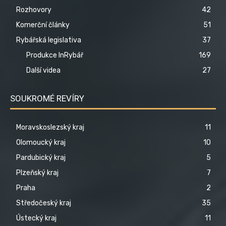
Rozhovory
42
Komerční články
51
Rybářská legislativa
37
Produkce InRybář
169
Další videa
27
SOUKROMÉ REVÍRY
Moravskoslezský kraj
11
Olomoucký kraj
10
Pardubický kraj
5
Plzeňský kraj
7
Praha
2
Středočeský kraj
35
Ústecký kraj
11