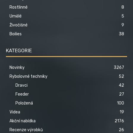
Rostlinné
8
Umělé
5
Živočišné
9
Boilies
38
KATEGORIE
Novinky
3267
Rybolovné techniky
52
Dravci
42
Feeder
27
Položená
100
Videa
19
Akční nabídka
2176
Recenze výrobků
26