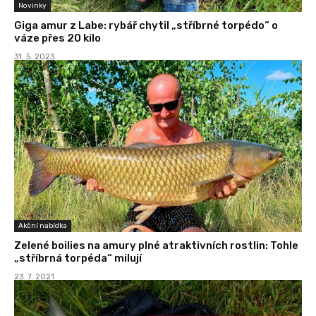
Novinky
Giga amur z Labe: rybář chytil „stříbrné torpédo“ o
váze přes 20 kilo
31. 5. 2023
Akční nabídka
Zelené boilies na amury plné atraktivních rostlin: Tohle
„stříbrná torpéda“ milují
23. 7. 2021