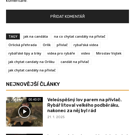
komentáře.
TAGY
jak na candáta
na co chytat candáty na přívlač
Orlická přehrada
Orlík
přívlač
rybařská videa
rybářské tipy a triky
videa pro rybáře
video
Miroslav Vojtek
jak chytat candaty na Orliku
candát na přívlač
jak chytat candáty na přívlač
NEJNOVĚJŠÍ ČLÁNKY
Veleúspěšný lov parem na přívlač.
00:40:01
Rybář litoval velkého podběráku,
nakonec za něj byl rád
21. 1. 2025