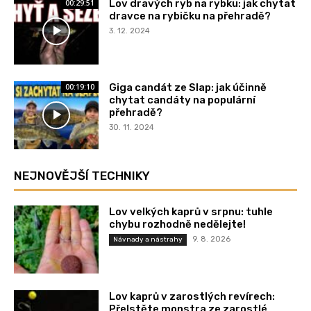
Lov dravých ryb na rybku: jak chytat
00:29:51
dravce na rybičku na přehradě?
3. 12. 2024
Giga candát ze Slap: jak účinně
00:19:10
chytat candáty na populární
přehradě?
30. 11. 2024
NEJNOVĚJŠÍ TECHNIKY
Lov velkých kaprů v srpnu: tuhle
chybu rozhodně nedělejte!
9. 8. 2026
Návnady a nástrahy
Lov kaprů v zarostlých revírech:
Přelstěte monstra ze zarostlé