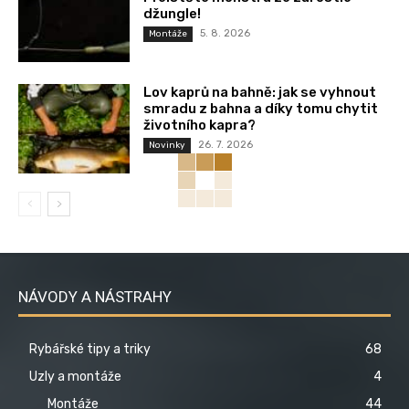
džungle!
5. 8. 2026
Montáže
Lov kaprů na bahně: jak se vyhnout
smradu z bahna a díky tomu chytit
životního kapra?
26. 7. 2026
Novinky
NÁVODY A NÁSTRAHY
Rybářské tipy a triky
68
Uzly a montáže
4
Montáže
44