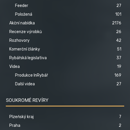
Feeder
27
Položená
101
Akční nabídka
2176
Recenze výrobků
26
Rozhovory
42
Komerční články
51
Rybářská legislativa
37
Videa
19
Produkce InRybář
169
Další videa
27
SOUKROMÉ REVÍRY
Plzeňský kraj
7
Praha
2