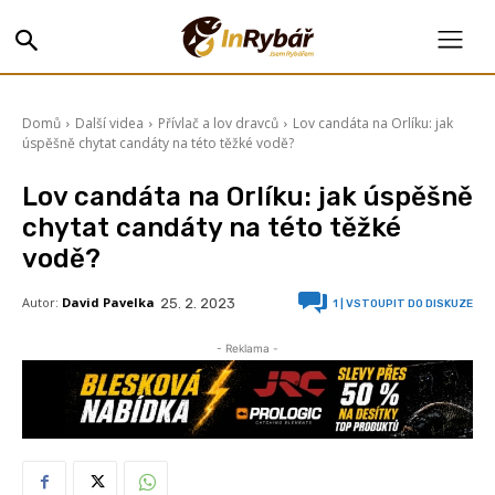
Domů
Další videa
Přívlač a lov dravců
Lov candáta na Orlíku: jak
úspěšně chytat candáty na této těžké vodě?
Lov candáta na Orlíku: jak úspěšně
chytat candáty na této těžké
vodě?
Autor:
David Pavelka
25. 2. 2023
1
| VSTOUPIT DO DISKUZE
- Reklama -