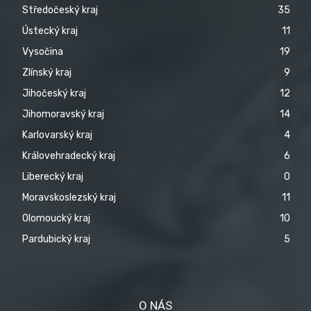
Středočeský kraj
35
Ústecký kraj
11
Vysočina
19
Zlínský kraj
9
Jihočeský kraj
12
Jihomoravský kraj
14
Karlovarský kraj
4
Královehradecký kraj
6
Liberecký kraj
0
Moravskoslezský kraj
11
Olomoucký kraj
10
Pardubický kraj
5
O NÁS