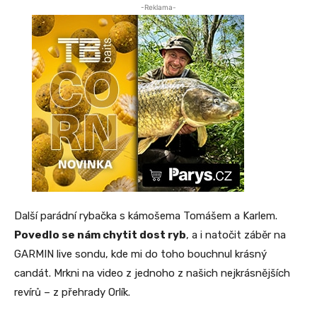
-Reklama-
Další parádní rybačka s kámošema Tomášem a Karlem.
Povedlo se nám chytit dost ryb
, a i natočit záběr na
GARMIN live sondu, kde mi do toho bouchnul krásný
candát. Mrkni na video z jednoho z našich nejkrásnějších
revírů – z přehrady Orlík.