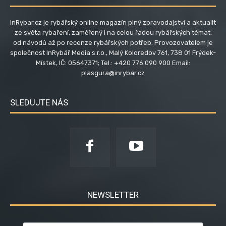
InRybar.cz je rybářský online magazín plný zpravodajství a aktualit
ze světa rybaření, zaměřený i na celou řadou rybářských témat,
od návodů až po recenze rybářských potřeb. Provozovatelem je
společnost InRybář Media s.r.o., Malý Koloredov 761, 738 01 Frýdek-
Místek, IČ: 05647371; Tel.: +420 776 090 900 Email:
plasgura@inrybar.cz
SLEDUJTE NÁS
NEWSLETTER