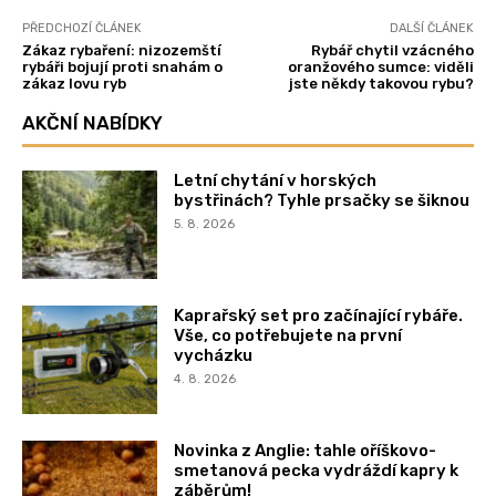
PŘEDCHOZÍ ČLÁNEK
DALŠÍ ČLÁNEK
Zákaz rybaření: nizozemští
Rybář chytil vzácného
rybáři bojují proti snahám o
oranžového sumce: viděli
zákaz lovu ryb
jste někdy takovou rybu?
AKČNÍ NABÍDKY
Letní chytání v horských
bystřinách? Tyhle prsačky se šiknou
5. 8. 2026
Kaprařský set pro začínající rybáře.
Vše, co potřebujete na první
vycházku
4. 8. 2026
Novinka z Anglie: tahle oříškovo-
smetanová pecka vydráždí kapry k
záběrům!