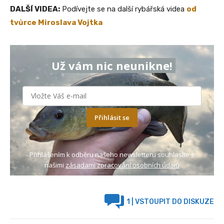
DALŠÍ VIDEA:
Podívejte se na další rybářská videa
od
tvůrce Miroslava Vojtka
Už vám nic neunikne!
Přihlásit se
Přihlášením k odběru našeho newsletteru souhlasíte s
našimi
zásadami zpracování osobních údajů
1
| VSTOUPIT DO DISKUZE