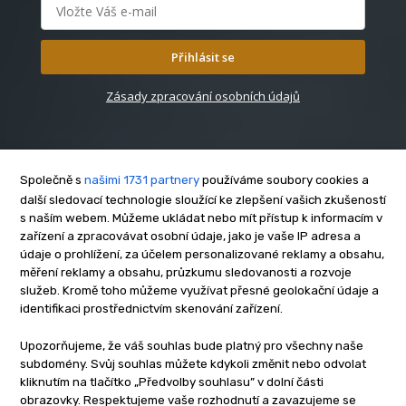
Přihlásit se
Zásady zpracování osobních údajů
Společně s
našimi 1731 partnery
používáme soubory cookies a
další sledovací technologie sloužící ke zlepšení vašich zkušeností
s naším webem. Můžeme ukládat nebo mít přístup k informacím v
O nás
zařízení a zpracovávat osobní údaje, jako je vaše IP adresa a
Kontakt
údaje o prohlížení, za účelem personalizované reklamy a obsahu,
Reklama
měření reklamy a obsahu, průzkumu sledovanosti a rozvoje
služeb. Kromě toho můžeme využívat přesné geolokační údaje a
Zásady soukromí
identifikaci prostřednictvím skenování zařízení.
Privacy policy
Cookies
Upozorňujeme, že váš souhlas bude platný pro všechny naše
subdomény. Svůj souhlas můžete kdykoli změnit nebo odvolat
Etický kodex
kliknutím na tlačítko „Předvolby souhlasu” v dolní části
Redakce
obrazovky. Respektujeme vaše rozhodnutí a zavazujeme se