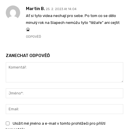
Martin B.
25. 2. 2023 At 14:04
Ať si tyto videa nechají pro sebe. Po tom co se dělo
minulý rok na Slapech nemůžu tyto “těžaře” ani cejtit
🤮
ODPOVĚĎ
ZANECHAT ODPOVĚĎ
Komentář:
Jm
Ema
Uložit mé jméno a e-mail v tomto prohlížeči pro příští