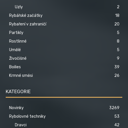
Uzly
2
Rybářské začátky
18
Rybaření v zahraničí
20
Partikly
5
Rostlinné
8
Umělé
5
Živočišné
9
Boilies
39
Krmné směsi
26
KATEGORIE
Novinky
3269
Rybolovné techniky
53
Dravci
42