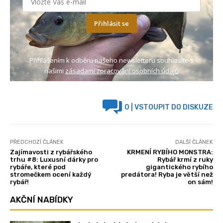
Přihlásit se
Přihlášením k odběru našeho newsletteru souhlasíte s
našimi
zásadami zpracování osobních údajů
0
| VSTOUPIT DO DISKUZE
PŘEDCHOZÍ ČLÁNEK
DALŠÍ ČLÁNEK
Zajímavosti z rybářského
KRMENÍ RYBÍHO MONSTRA:
trhu #8: Luxusní dárky pro
Rybář krmí z ruky
rybáře, které pod
gigantického rybího
stromečkem ocení každý
predátora! Ryba je větší než
rybář!
on sám!
AKČNÍ NABÍDKY