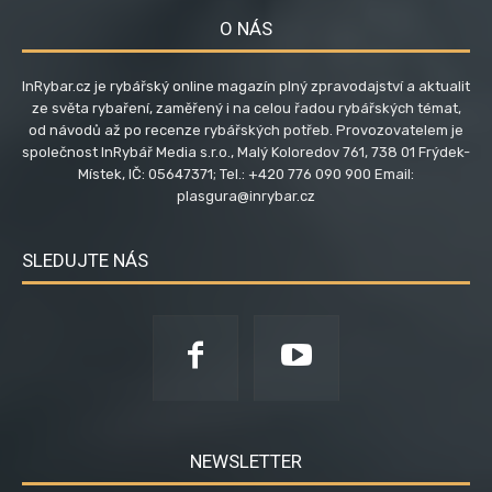
O NÁS
InRybar.cz je rybářský online magazín plný zpravodajství a aktualit
ze světa rybaření, zaměřený i na celou řadou rybářských témat,
od návodů až po recenze rybářských potřeb. Provozovatelem je
společnost InRybář Media s.r.o., Malý Koloredov 761, 738 01 Frýdek-
Místek, IČ: 05647371; Tel.: +420 776 090 900 Email:
plasgura@inrybar.cz
SLEDUJTE NÁS
NEWSLETTER