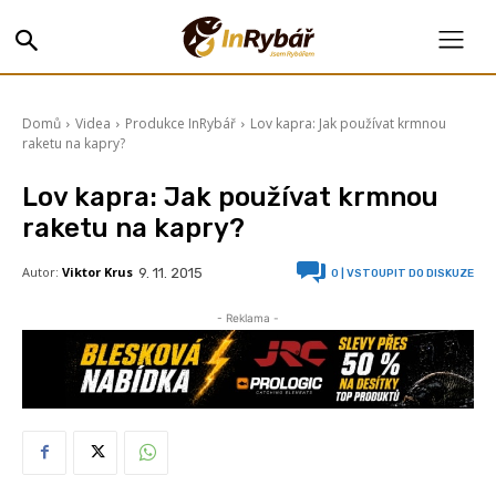
Domů
Videa
Produkce InRybář
Lov kapra: Jak používat krmnou
raketu na kapry?
Lov kapra: Jak používat krmnou
raketu na kapry?
Autor:
Viktor Krus
9. 11. 2015
0
| VSTOUPIT DO DISKUZE
- Reklama -