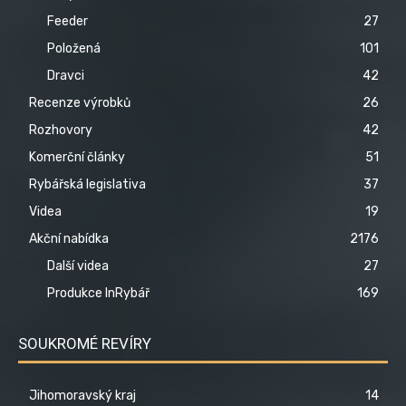
Feeder
27
Položená
101
Dravci
42
Recenze výrobků
26
Rozhovory
42
Komerční články
51
Rybářská legislativa
37
Videa
19
Akční nabídka
2176
Další videa
27
Produkce InRybář
169
SOUKROMÉ REVÍRY
Jihomoravský kraj
14