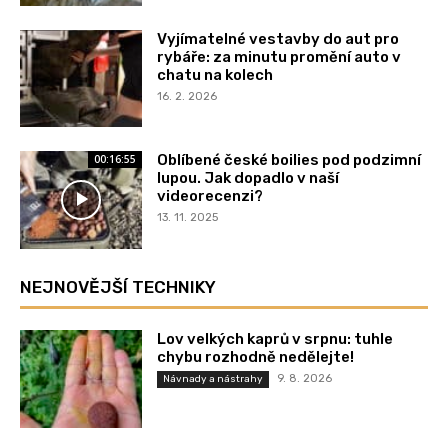
Vyjímatelné vestavby do aut pro
rybáře: za minutu promění auto v
chatu na kolech
16. 2. 2026
Oblíbené české boilies pod podzimní
00:16:55
lupou. Jak dopadlo v naší
videorecenzi?
13. 11. 2025
NEJNOVĚJŠÍ TECHNIKY
Lov velkých kaprů v srpnu: tuhle
chybu rozhodně nedělejte!
9. 8. 2026
Návnady a nástrahy