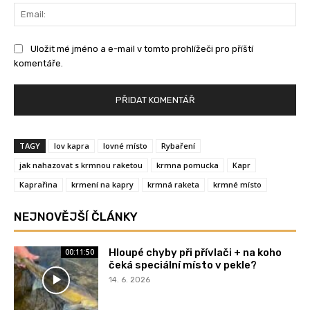
Ema
Uložit mé jméno a e-mail v tomto prohlížeči pro příští
komentáře.
TAGY
lov kapra
lovné místo
Rybaření
jak nahazovat s krmnou raketou
krmna pomucka
Kapr
Kaprařina
krmení na kapry
krmná raketa
krmné místo
NEJNOVĚJŠÍ ČLÁNKY
Hloupé chyby při přívlači + na koho
00:11:50
čeká speciální místo v pekle?
14. 6. 2026