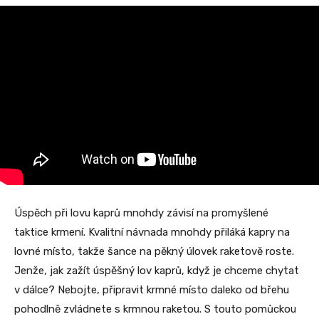
Úspěch při lovu kaprů mnohdy závisí na promyšlené
taktice krmení. Kvalitní návnada mnohdy přiláká kapry na
lovné místo, takže šance na pěkný úlovek raketově roste.
Jenže, jak zažít úspěšný lov kaprů, když je chceme chytat
v dálce? Nebojte, připravit krmné místo daleko od břehu
pohodlně zvládnete s krmnou raketou. S touto pomůckou