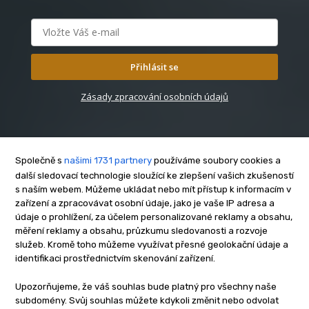
Přihlásit se
Zásady zpracování osobních údajů
Společně s
našimi 1731 partnery
používáme soubory cookies a
další sledovací technologie sloužící ke zlepšení vašich zkušeností
s naším webem. Můžeme ukládat nebo mít přístup k informacím v
O nás
zařízení a zpracovávat osobní údaje, jako je vaše IP adresa a
Kontakt
údaje o prohlížení, za účelem personalizované reklamy a obsahu,
Reklama
měření reklamy a obsahu, průzkumu sledovanosti a rozvoje
služeb. Kromě toho můžeme využívat přesné geolokační údaje a
Zásady soukromí
identifikaci prostřednictvím skenování zařízení.
Privacy policy
Cookies
Upozorňujeme, že váš souhlas bude platný pro všechny naše
subdomény. Svůj souhlas můžete kdykoli změnit nebo odvolat
Etický kodex