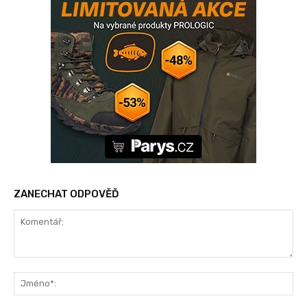
ZANECHAT ODPOVĚĎ
Komentář:
Jm