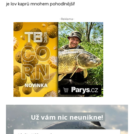
je lov kaprů mnohem pohodlnější!
-Reklama-
Už vám nic neunikne!