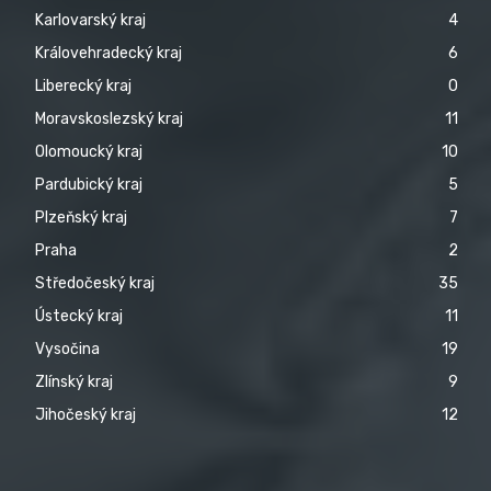
Karlovarský kraj
4
Královehradecký kraj
6
Liberecký kraj
0
Moravskoslezský kraj
11
Olomoucký kraj
10
Pardubický kraj
5
Plzeňský kraj
7
Praha
2
Středočeský kraj
35
Ústecký kraj
11
Vysočina
19
Zlínský kraj
9
Jihočeský kraj
12