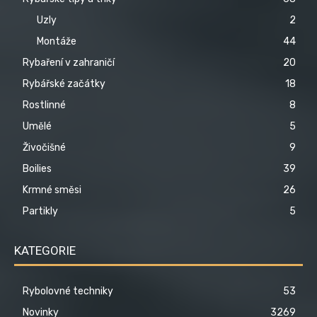
Uzly
2
Montáže
44
Rybaření v zahraničí
20
Rybářské začátky
18
Rostlinné
8
Umělé
5
Živočišné
9
Boilies
39
Krmné směsi
26
Partikly
5
KATEGORIE
Rybolovné techniky
53
Novinky
3269