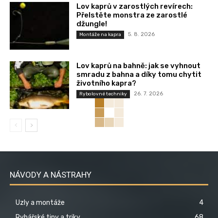
Lov kaprů v zarostlých revírech:
Přelstěte monstra ze zarostlé
džungle!
5. 8. 2026
Montáže na kapra
Lov kaprů na bahně: jak se vyhnout
smradu z bahna a díky tomu chytit
životního kapra?
26. 7. 2026
Rybolovné techniky
NÁVODY A NÁSTRAHY
Uzly a montáže
4
Rybářské tipy a triky
68