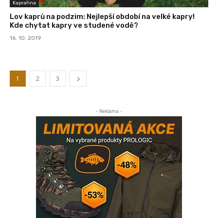
Kaprařina
Lov kaprů na podzim: Nejlepší období na velké kapry!
Kde chytat kapry ve studené vodě?
16. 10. 2019
1
2
3
- Reklama -