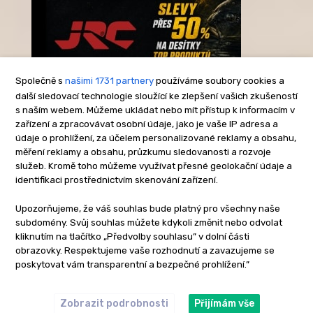
Společně s
našimi 1731 partnery
používáme soubory cookies a
další sledovací technologie sloužící ke zlepšení vašich zkušeností
s naším webem. Můžeme ukládat nebo mít přístup k informacím v
-Reklama-
zařízení a zpracovávat osobní údaje, jako je vaše IP adresa a
údaje o prohlížení, za účelem personalizované reklamy a obsahu,
měření reklamy a obsahu, průzkumu sledovanosti a rozvoje
služeb. Kromě toho můžeme využívat přesné geolokační údaje a
identifikaci prostřednictvím skenování zařízení.
Upozorňujeme, že váš souhlas bude platný pro všechny naše
subdomény. Svůj souhlas můžete kdykoli změnit nebo odvolat
kliknutím na tlačítko „Předvolby souhlasu” v dolní části
obrazovky. Respektujeme vaše rozhodnutí a zavazujeme se
poskytovat vám transparentní a bezpečné prohlížení.”
Zobrazit podrobnosti
Přijímám vše