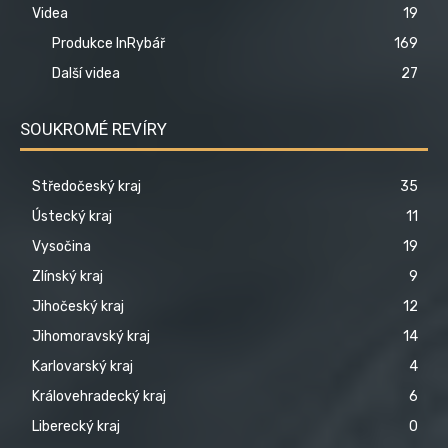
Videa
19
Produkce InRybář
169
Další videa
27
SOUKROMÉ REVÍRY
Středočeský kraj
35
Ústecký kraj
11
Vysočina
19
Zlínský kraj
9
Jihočeský kraj
12
Jihomoravský kraj
14
Karlovarský kraj
4
Královehradecký kraj
6
Liberecký kraj
0