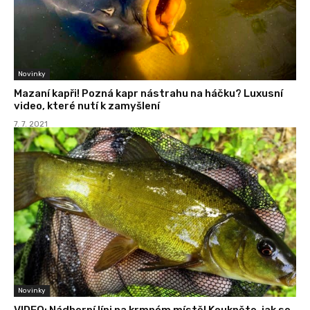
Novinky
Mazaní kapři! Pozná kapr nástrahu na háčku? Luxusní
video, které nutí k zamyšlení
7. 7. 2021
Novinky
VIDEO: Nádherní líni na krmném místě! Koukněte, jak se