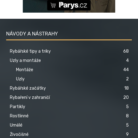
NÁVODY A NÁSTRAHY
Rybářské tipy a triky
68
Uzly a montáže
4
Montáže
44
Uzly
2
Rybářské začátky
18
Rybaření v zahraničí
20
Partikly
5
Rostlinné
8
Umělé
5
Živočišné
9