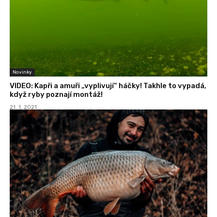
Novinky
VIDEO: Kapři a amuři „vyplivují“ háčky! Takhle to vypadá,
když ryby poznají montáž!
21. 1. 2021