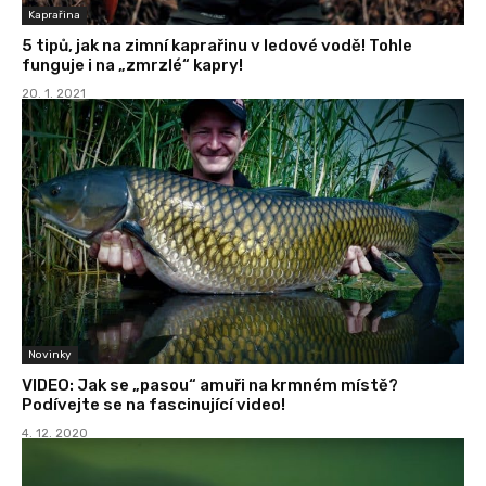
Kaprařina
5 tipů, jak na zimní kaprařinu v ledové vodě! Tohle
funguje i na „zmrzlé“ kapry!
20. 1. 2021
Novinky
VIDEO: Jak se „pasou“ amuři na krmném místě?
Podívejte se na fascinující video!
4. 12. 2020