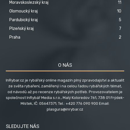
Moravskoslezský kraj
11
Olomoucký kraj
10
Pardubický kraj
5
Plzeňský kraj
7
Praha
2
O NÁS
InRybar.cz je rybářský online magazín plný zpravodajství a aktualit
ze světa rybaření, zaměřený i na celou řadou rybářských témat,
od návodů až po recenze rybářských potřeb. Provozovatelem je
společnost InRybář Media s.r.o., Malý Koloredov 761, 738 01 Frýdek-
Místek, IČ: 05647371; Tel.: +420 776 090 900 Email:
plasgura@inrybar.cz
SLEDUJTE NÁS