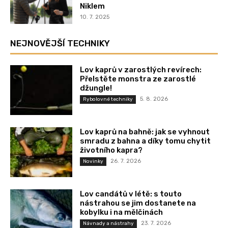
Niklem
10. 7. 2025
NEJNOVĚJŠÍ TECHNIKY
Lov kaprů v zarostlých revírech:
Přelstěte monstra ze zarostlé
džungle!
5. 8. 2026
Rybolovné techniky
Lov kaprů na bahně: jak se vyhnout
smradu z bahna a díky tomu chytit
životního kapra?
26. 7. 2026
Novinky
Lov candátů v létě: s touto
nástrahou se jim dostanete na
kobylku i na mělčinách
23. 7. 2026
Návnady a nástrahy