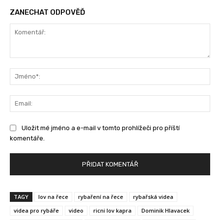
ZANECHAT ODPOVĚĎ
Komentář:
Jm
Ema
Uložit mé jméno a e-mail v tomto prohlížeči pro příští
komentáře.
TAGY
lov na řece
rybaření na řece
rybařská videa
videa pro rybáře
video
ricni lov kapra
Dominik Hlavacek