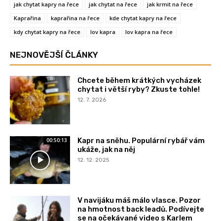
jak chytat kapry na řece
jak chytat na řece
jak krmit na řece
Kaprařina
kaprařina na řece
kde chytat kapry na řece
kdy chytat kapry na řece
lov kapra
lov kapra na řece
NEJNOVĚJŠÍ ČLÁNKY
Chcete během krátkých vycházek
chytat i větší ryby? Zkuste tohle!
12. 7. 2026
Kapr na sněhu. Populární rybář vám
00:50:13
ukáže, jak na něj
12. 12. 2025
V navijáku máš málo vlasce. Pozor
na hmotnost back leadů. Podívejte
se na očekávané video s Karlem