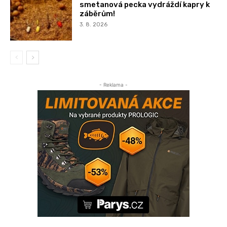
smetanová pecka vydráždí kapry k
záběrům!
3. 8. 2026
- Reklama -