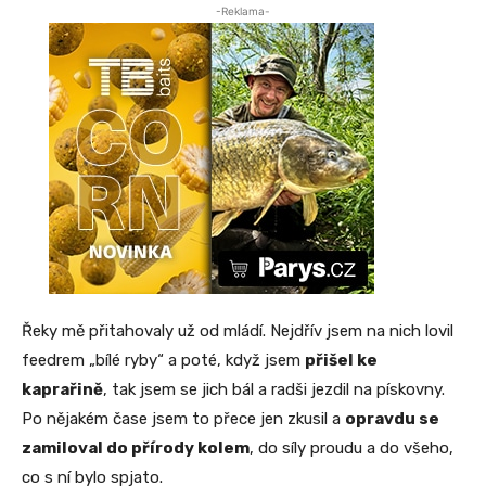
-Reklama-
Řeky mě přitahovaly už od mládí. Nejdřív jsem na nich lovil
feedrem „bílé ryby“ a poté, když jsem
přišel ke
kaprařině
, tak jsem se jich bál a radši jezdil na pískovny.
Po nějakém čase jsem to přece jen zkusil a
opravdu se
zamiloval do přírody kolem
, do síly proudu a do všeho,
co s ní bylo spjato.