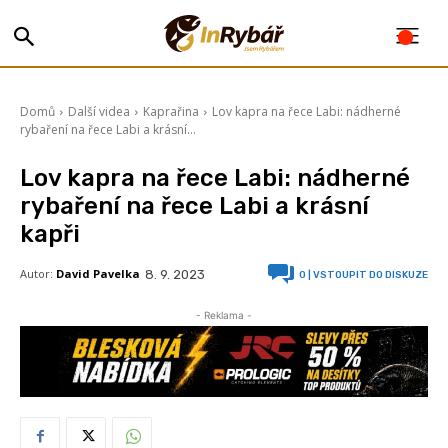
Domů
Další videa
Kaprařina
Lov kapra na řece Labi: nádherné
rybaření na řece Labi a krásní...
Lov kapra na řece Labi: nádherné
rybaření na řece Labi a krásní
kapři
Autor:
David Pavelka
8. 9. 2023
0
| VSTOUPIT DO DISKUZE
- Reklama -