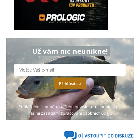
Už vám nic neunikne!
Přihlásit se
Přihlášením k odběru našeho newsletteru souhlasíte s
našimi
zásadami zpracování osobních údajů
0
| VSTOUPIT DO DISKUZE