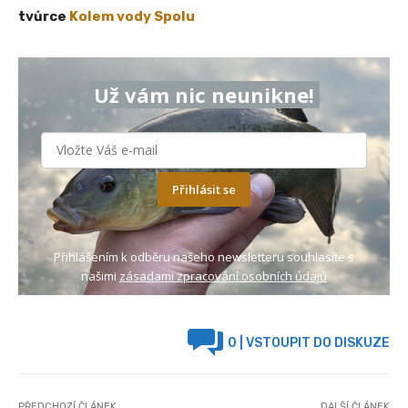
tvůrce
Kolem vody Spolu
Už vám nic neunikne!
Přihlásit se
Přihlášením k odběru našeho newsletteru souhlasíte s
našimi
zásadami zpracování osobních údajů
0
| VSTOUPIT DO DISKUZE
PŘEDCHOZÍ ČLÁNEK
DALŠÍ ČLÁNEK