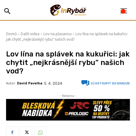
Domů
Další videa
Lov na plavanou
Lov lína na splávek na kukuřici:
jak chytit „nejkrásnější rybu“ našich vod?
Lov lína na splávek na kukuřici: jak
chytit „nejkrásnější rybu“ našich
vod?
Autor:
David Pavelka
5. 4. 2024
0
| VSTOUPIT DO DISKUZE
- Reklama -