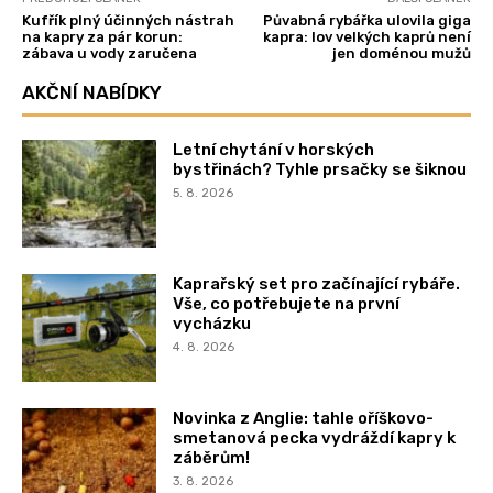
Kufřík plný účinných nástrah
Půvabná rybářka ulovila giga
na kapry za pár korun:
kapra: lov velkých kaprů není
zábava u vody zaručena
jen doménou mužů
AKČNÍ NABÍDKY
Letní chytání v horských
bystřinách? Tyhle prsačky se šiknou
5. 8. 2026
Kaprařský set pro začínající rybáře.
Vše, co potřebujete na první
vycházku
4. 8. 2026
Novinka z Anglie: tahle oříškovo-
smetanová pecka vydráždí kapry k
záběrům!
3. 8. 2026