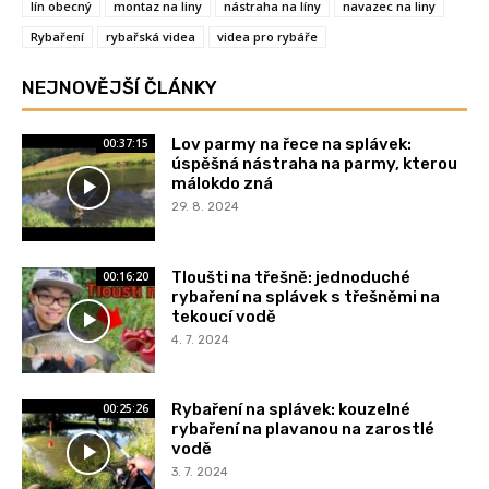
lín obecný
montaz na liny
nástraha na líny
navazec na liny
Rybaření
rybařská videa
videa pro rybáře
NEJNOVĚJŠÍ ČLÁNKY
Lov parmy na řece na splávek:
00:37:15
úspěšná nástraha na parmy, kterou
málokdo zná
29. 8. 2024
Tloušti na třešně: jednoduché
00:16:20
rybaření na splávek s třešněmi na
tekoucí vodě
4. 7. 2024
Rybaření na splávek: kouzelné
00:25:26
rybaření na plavanou na zarostlé
vodě
3. 7. 2024