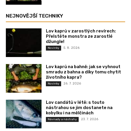
NEJNOVĚJŠÍ TECHNIKY
Lov kaprů v zarostlých revírech:
Přelstěte monstra ze zarostlé
džungle!
5. 8. 2026
Novinky
Lov kaprů na bahně: jak se vyhnout
smradu z bahna a díky tomu chytit
životního kapra?
26. 7. 2026
Novinky
Lov candátů v létě: s touto
nástrahou se jim dostanete na
kobylku i na mělčinách
23. 7. 2026
Návnady a nástrahy