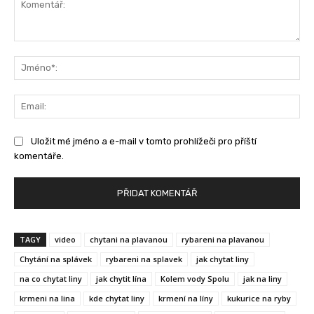
Komentář:
Jm
Ema
Uložit mé jméno a e-mail v tomto prohlížeči pro příští
komentáře.
TAGY
video
chytani na plavanou
rybareni na plavanou
Chytání na splávek
rybareni na splavek
jak chytat liny
na co chytat liny
jak chytit lína
Kolem vody Spolu
jak na liny
krmeni na lina
kde chytat liny
krmení na líny
kukurice na ryby