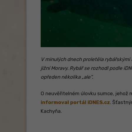
V minulých dnech proletěla rybářskými 
jižní Moravy. Rybář se rozhodl podle iDN
opředen několika „ale“.
O neuvěřitelném úlovku sumce, jehož m
informoval portál iDNES.cz
. Šťastn
Kachyňa.