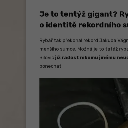
Je to tentýž gigant? R
o identitě rekordního 
Rybář tak překonal rekord Jakuba Vágne
menšího sumce. Možná je to tatáž ryba
Bílovic
již radost nikomu jinému neu
ponechat.