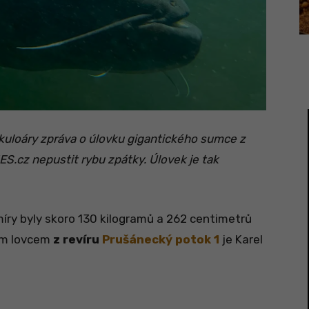
kuloáry zpráva o úlovku gigantického sumce z
ES.cz nepustit rybu zpátky. Úlovek je tak
íry byly skoro 130 kilogramů a 262 centimetrů
ým lovcem
z revíru
Prušánecký potok 1
je Karel