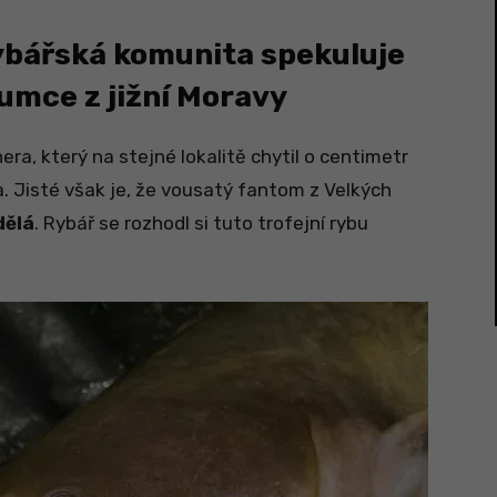
ybářská komunita spekuluje
sumce z jižní Moravy
ra, který na stejné lokalitě chytil o centimetr
. Jisté však je, že vousatý fantom z Velkých
dělá
. Rybář se rozhodl si tuto trofejní rybu