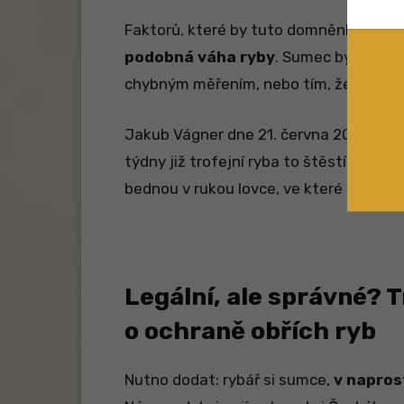
Faktorů, které by tuto domněnku mohou
podobná váha ryby
. Sumec byl pouze
chybným měřením, nebo tím, že sumec 
Jakub Vágner dne 21. června 2024
obř
týdny již trofejní ryba to štěstí neměla
bednou v rukou lovce, ve které
byla p
Legální, ale správné? T
o ochraně obřích ryb
Nutno dodat: rybář si sumce,
v napros