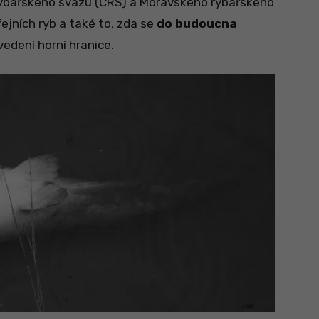
rybářského svazu (ČRS) a Moravského rybářského
jních ryb a také to, zda se
do budoucna
vedení horní hranice.