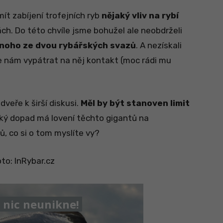
ít zabíjení trofejních ryb
nějaký vliv na rybí
h. Do této chvíle jsme bohužel ale neobdrželi
dnoho ze dvou rybářských svazů
. A nezískali
se nám vypátrat na něj kontakt (moc rádi mu
veře k širší diskusi.
Měl by být stanoven limit
ý dopad má lovení těchto gigantů na
 co si o tom myslíte vy?
oto: InRybar.cz
nic neunikne!