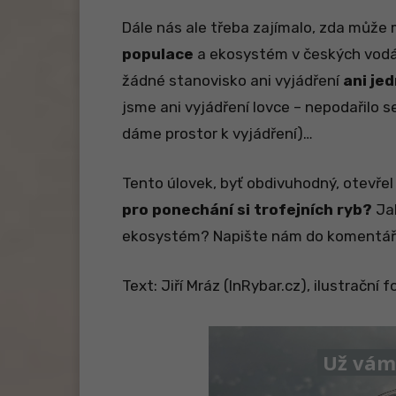
Dále nás ale třeba zajímalo, zda může m
populace
a ekosystém v českých vodác
žádné stanovisko ani vyjádření
ani je
jsme ani vyjádření lovce – nepodařilo 
dáme prostor k vyjádření)…
Tento úlovek, byť obdivuhodný, otevřel d
pro ponechání si trofejních ryb?
Jak
ekosystém? Napište nám do komentářů,
Text: Jiří Mráz (InRybar.cz), ilustrační f
Už vám 