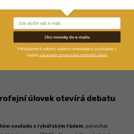
 potvrdit, je hned vícero:
stejná lokalita a
 o 1 centimetr delší, což může být způsobeno
zkrátka vyrostl.
Chci novinky do e-mailu
ího sumce pustil zpět do vody
. Před dvěma
Přihlášením k odběru našeho newsletteru souhlasíte s
. Sociální sítě obletěla fotografie s přepravní
našimi
zásadami zpracování osobních údajů
oložená gigantická hlava predátora
.
rofejní úlovek otevírá debatu
tém souladu s rybářským řádem
, ponechal.