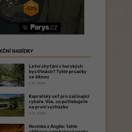
KČNÍ NABÍDKY
Letní chytání v horských
bystřinách? Tyhle prsačky
se šiknou
5. 8. 2026
Kaprařský set pro začínající
rybáře. Vše, co potřebujete
na první vycházku
4. 8. 2026
Novinka z Anglie: tahle
oříškovo-smetanová pecka