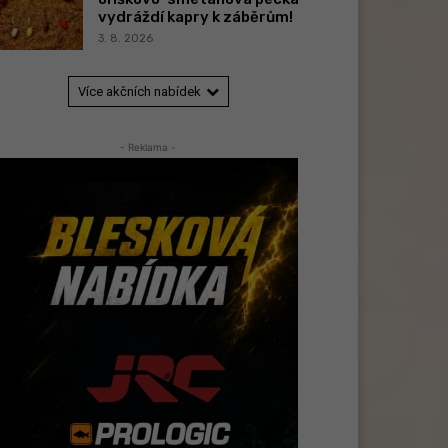
vydráždí kapry k záběrům!
3. 8. 2026
Více akčních nabídek
- Reklama -