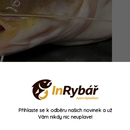
ů více
, tento byl však svými rozměry enormní.
rekordním úlovku Jakuba Vágnera
, ten byl
Přihlaste se k odběru našich novinek a už
skou komunitou koluje názor, že se jedná o
Vám nikdy nic neuplave!