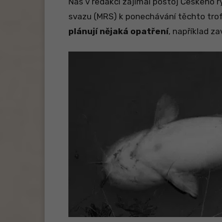
Nás v redakci zajímal postoj Českého 
svazu (MRS) k ponechávání těchto trofe
plánují nějaká opatření
, například za