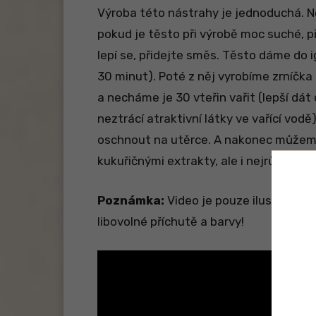
Výroba této nástrahy je jednoduchá. N
pokud je těsto při výrobě moc suché, př
lepí se, přidejte směs. Těsto dáme do ig
30 minut). Poté z něj vyrobíme zrníčka
a necháme je 30 vteřin vařit (lepší dát
neztrácí atraktivní látky ve vařící vod
oschnout na utěrce. A nakonec můžeme
kukuřičnými extrakty, ale i nejrůznějš
Poznámka:
Video je pouze ilustrační! 
libovolné příchutě a barvy!