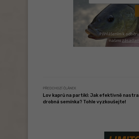
Přihlášením k odběru
našimi
zásadami
PŘEDCHOZÍ ČLÁNEK
Lov kaprů na partikl: Jak efektivně nastra
drobná semínka? Tohle vyzkoušejte!