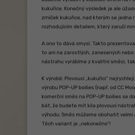
kukuřice. Konečný výsledek je ale úžasn
zrníček kukuřice, nad kterým se jedna 
rozhodujícím detailem, který zaručí m
A ono to dává smysl. Takto prezentov
to ani na zarostlých, zanesených nebo 
nástrahu vyrábíme z kvalitní směsi, t
K výrobě: Plovoucí „kukuřici“ nejrychle
výrobu POP-UP boilies (např. od CC Moor
komerční směs na POP-UP boilies se d
bát, že budete mít kila plovoucí nástr
výhodu: Směs můžeme obohatit velmi atr
Těch variant je „nekonečno“!