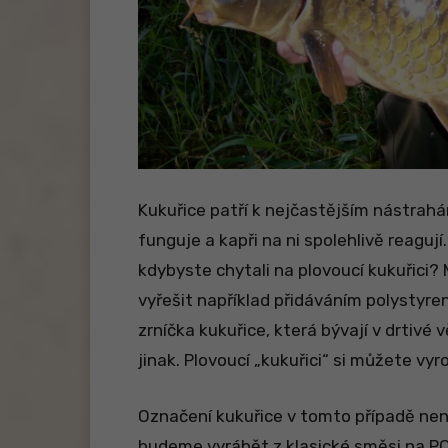
Kukuřice patří k nejčastějším nástrahám
funguje a kapři na ni spolehlivě reagují
kdybyste chytali na plovoucí kukuřici?
vyřešit například přidáváním polystyre
zrníčka kukuřice, která bývají v drtivé 
jinak. Plovoucí „kukuřici“ si můžete vy
Označení kukuřice v tomto případě nen
budeme vyrábět z klasické směsi na PO