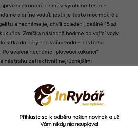
ejprve si z komerční směsi vyrobíme těsto –
idáme olej (ne vodu), jestli je těsto moc mokré a
elitu a necháme jej chvíli odležet (ideálně 15 až
 kukuřice. Zrníčka následně hodíme do vařící vody
 do sítka do páry nad vařící vodu – nástraha
ě). Po uvaření necháme „plovoucí kukuřici“
 nástrahu zatraktivnit nejrůznějšími
ími esencemi nebo tekutými potravami.
Pro výrobu plovoucí „kukuřice“ lze použít
Přihlaste se k odběru našich novinek a už
Vám nikdy nic neuplave!