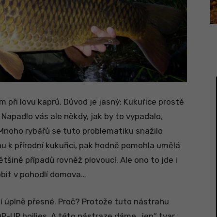
 při lovu kaprů. Důvod je jasný: Kukuřice prostě
. Napadlo vás ale někdy, jak by to vypadalo,
 Mnoho rybářů se tuto problematiku snažilo
nu k přírodní kukuřici, pak hodně pomohla umělá
většině případů rovněž plovoucí. Ale ono to jde i
robit v pohodlí domova…
í úplně přesné. Proč? Protože tuto nástrahu
P-UP boilies. A této nástraze dáme „jen“ tvar