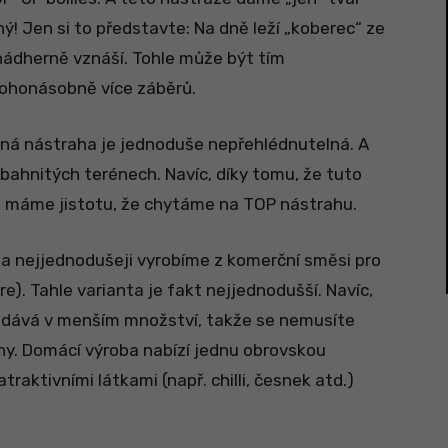
ý! Jen si to představte: Na dně leží „koberec“ ze
nádherně vznáší. Tohle může být tím
nohonásobně více záběrů.
aná nástraha je jednoduše nepřehlédnutelná. A
bahnitých terénech. Navíc, díky tomu, že tuto
ak máme jistotu, že chytáme na TOP nástrahu.
ji a nejjednodušeji vyrobíme z komerční směsi pro
e). Tahle varianta je fakt nejjednodušší. Navíc,
odává v menším množství, takže se nemusíte
ahy. Domácí výroba nabízí jednu obrovskou
aktivními látkami (např. chilli, česnek atd.)