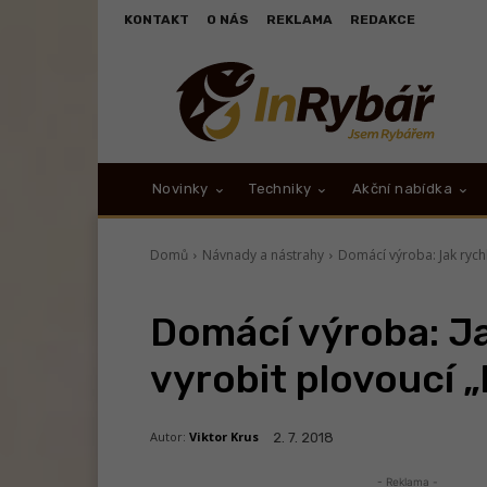
KONTAKT
O NÁS
REKLAMA
REDAKCE
Novinky
Techniky
Akční nabídka
Domů
Návnady a nástrahy
Domácí výroba: Jak rychl
Domácí výroba: Ja
vyrobit plovoucí „
Autor:
Viktor Krus
2. 7. 2018
- Reklama -