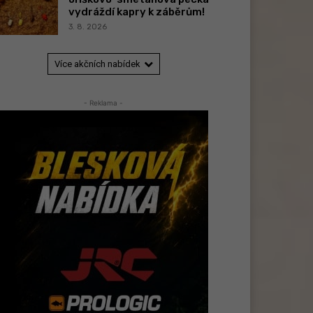
vydráždí kapry k záběrům!
3. 8. 2026
Více akčních nabídek
- Reklama -