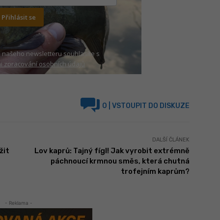
Přihlásit se
 našeho newsletteru souhlasíte s
 zpracování osobních údajů
0
| VSTOUPIT DO DISKUZE
DALŠÍ ČLÁNEK
žit
Lov kaprů: Tajný fígl! Jak vyrobit extrémně
páchnoucí krmnou směs, která chutná
trofejním kaprům?
- Reklama -