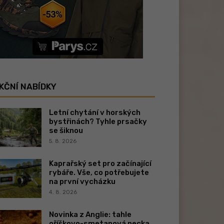
KČNÍ NABÍDKY
Letní chytání v horských
bystřinách? Tyhle prsačky
se šiknou
5. 8. 2026
Kaprařský set pro začínající
rybáře. Vše, co potřebujete
na první vycházku
4. 8. 2026
Novinka z Anglie: tahle
oříškovo-smetanová pecka