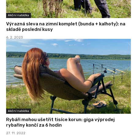
Akční nabídka
Výrazná sleva na zimní komplet (bunda + kalhoty): na
skladě poslední kusy
6. 2. 2023
Akční nabídka
Rybáři mohou ušetřit tisíce korun: giga výprodej
rybařiny končí za 6 hodin
27. 11. 2022