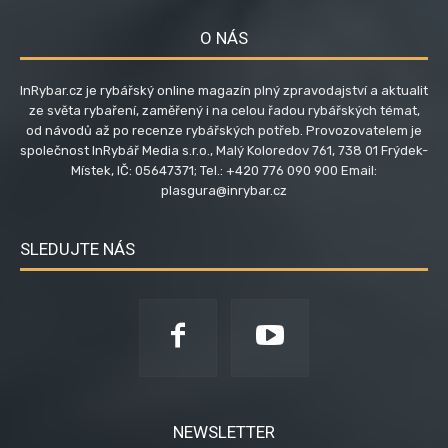
O NÁS
InRybar.cz je rybářský online magazín plný zpravodajství a aktualit
ze světa rybaření, zaměřený i na celou řadou rybářských témat,
od návodů až po recenze rybářských potřeb. Provozovatelem je
společnost InRybář Media s.r.o., Malý Koloredov 761, 738 01 Frýdek-
Místek, IČ: 05647371; Tel.: +420 776 090 900 Email:
plasgura@inrybar.cz
SLEDUJTE NÁS
NEWSLETTER