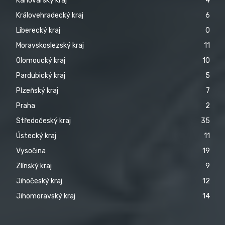
Karlovarský kraj
4
Královehradecký kraj
6
Liberecký kraj
0
Moravskoslezský kraj
11
Olomoucký kraj
10
Pardubický kraj
5
Plzeňský kraj
7
Praha
2
Středočeský kraj
35
Ústecký kraj
11
Vysočina
19
Zlínský kraj
9
Jihočeský kraj
12
Jihomoravský kraj
14