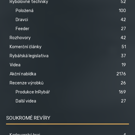
Rybolovné techniky
52
Položená
100
Dravci
42
Feeder
27
Rozhovory
42
Komerční články
51
Rybářská legislativa
37
Videa
19
Akční nabídka
2176
Recenze výrobků
26
Produkce InRybář
169
Další videa
27
SOUKROMÉ REVÍRY