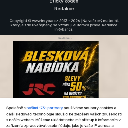
Etický kodex
Redakce
Copyright © www.inrybar.cz 2013 - 2026 | Na veškerý materiál,
který je zde uveřejněný, se vztahují autorská práva. Redakce
InRybar.cz.
- Reklama -
Společně s
našimi 1731 partnery
používáme soubory cookies a
další sledovací technologie sloužící ke zlepšení vašich zkušeností
s naším webem. Můžeme ukládat nebo mít přístup k informacím v
-Reklama-
zařízení a zpracovávat osobní údaje, jako je vaše IP adresa a