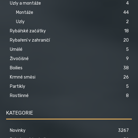
Uzly a montáže
4
Montáže
44
Uzly
2
Rybářské začátky
18
Rybaření v zahraničí
20
Umělé
5
Živočišné
9
Boilies
38
Krmné směsi
26
Partikly
5
Rostlinné
8
KATEGORIE
Novinky
3267