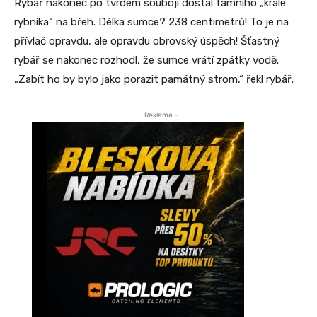
Rybář nakonec po tvrdém souboji dostal tamního „krále
rybníka“ na břeh. Délka sumce? 238 centimetrů! To je na
přívlač opravdu, ale opravdu obrovský úspěch! Šťastný
rybář se nakonec rozhodl, že sumce vrátí zpátky vodě.
„Zabít ho by bylo jako porazit památný strom,“ řekl rybář.
- Reklama -