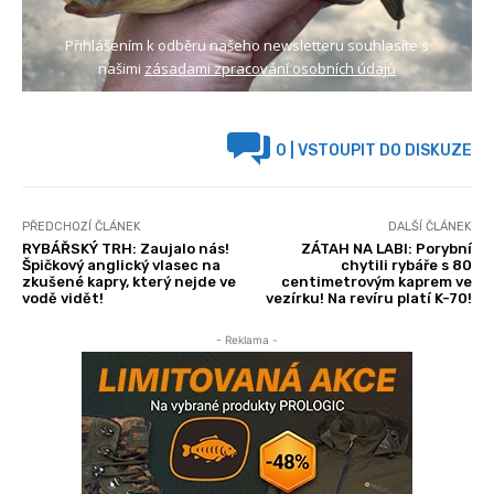
Přihlášením k odběru našeho newsletteru souhlasíte s
našimi
zásadami zpracování osobních údajů
0
| VSTOUPIT DO DISKUZE
PŘEDCHOZÍ ČLÁNEK
DALŠÍ ČLÁNEK
RYBÁŘSKÝ TRH: Zaujalo nás!
ZÁTAH NA LABI: Porybní
Špičkový anglický vlasec na
chytili rybáře s 80
zkušené kapry, který nejde ve
centimetrovým kaprem ve
vodě vidět!
vezírku! Na revíru platí K-70!
- Reklama -