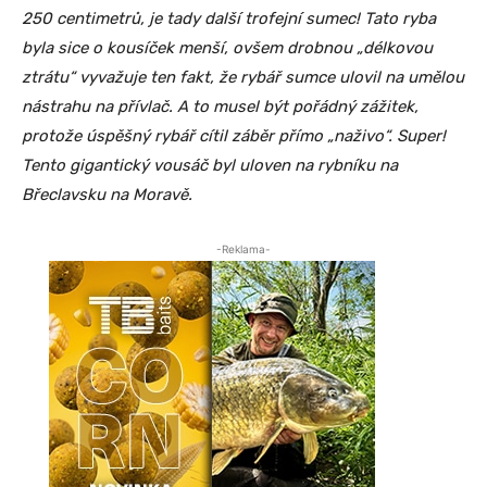
250 centimetrů, je tady další trofejní sumec! Tato ryba
byla sice o kousíček menší, ovšem drobnou „délkovou
ztrátu“ vyvažuje ten fakt, že rybář sumce ulovil na umělou
nástrahu na přívlač. A to musel být pořádný zážitek,
protože úspěšný rybář cítil záběr přímo „naživo“. Super!
Tento gigantický vousáč byl uloven na rybníku na
Břeclavsku na Moravě.
-Reklama-