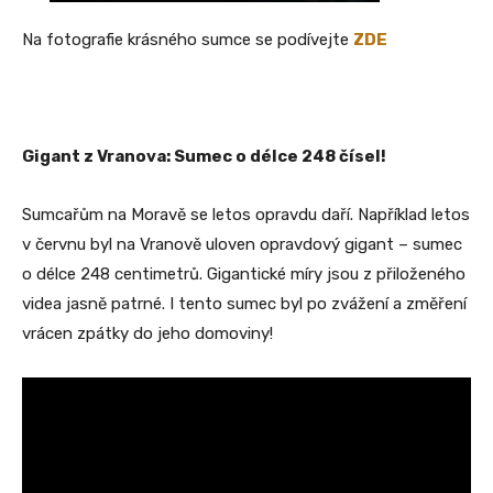
Na fotografie krásného sumce se podívejte
ZDE
Gigant z Vranova: Sumec o délce 248 čísel!
Sumcařům na Moravě se letos opravdu daří. Například letos
v červnu byl na Vranově uloven opravdový gigant – sumec
o délce 248 centimetrů. Gigantické míry jsou z přiloženého
videa jasně patrné. I tento sumec byl po zvážení a změření
vrácen zpátky do jeho domoviny!