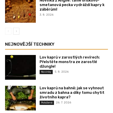
Novinka z Anglie: tahle oříškovo-
smetanová pecka vydráždí kapry k
záběrům!
3. 8. 2026
NEJNOVĚJŠÍ TECHNIKY
Lov kaprů v zarostlých revírech:
Přelstěte monstra ze zarostlé
džungle!
5. 8. 2026
Novinky
Lov kaprů na bahně: jak se vyhnout
smradu z bahna a díky tomu chytit
životního kapra?
26. 7. 2026
Položená