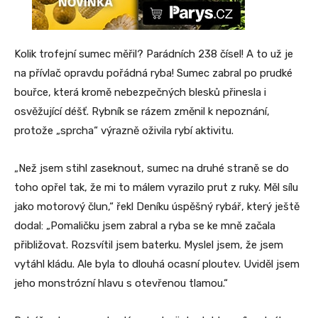
Kolik trofejní sumec měřil? Parádních 238 čísel! A to už je
na přívlač opravdu pořádná ryba! Sumec zabral po prudké
bouřce, která kromě nebezpečných blesků přinesla i
osvěžující déšť. Rybník se rázem změnil k nepoznání,
protože „sprcha“ výrazně oživila rybí aktivitu.
„Než jsem stihl zaseknout, sumec na druhé straně se do
toho opřel tak, že mi to málem vyrazilo prut z ruky. Měl sílu
jako motorový člun,“ řekl Deníku úspěšný rybář, který ještě
dodal: „Pomaličku jsem zabral a ryba se ke mně začala
přibližovat. Rozsvítil jsem baterku. Myslel jsem, že jsem
vytáhl kládu. Ale byla to dlouhá ocasní ploutev. Uviděl jsem
jeho monstrózní hlavu s otevřenou tlamou.“