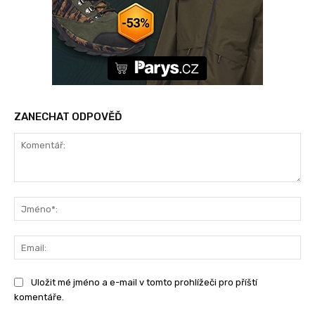
ZANECHAT ODPOVĚĎ
Komentář:
Jm
Ema
Uložit mé jméno a e-mail v tomto prohlížeči pro příští
komentáře.