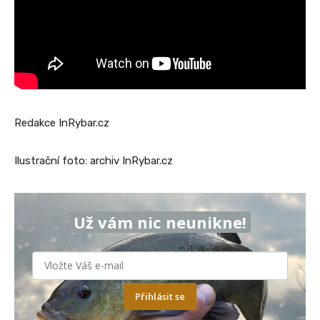
Redakce InRybar.cz
Ilustrační foto: archiv InRybar.cz
Už vám nic neunikne!
Přihlásit se