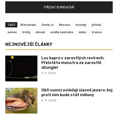
TAGY
Břeclavsko
Denik.cz
Morava
novinky
přívlač
sumec
trofej
úlovek
umělá nástraha
video
Vranov
NEJNOVĚJŠÍ ČLÁNKY
Lov kaprů v zarostlých revírech:
Přelstěte monstra ze zarostlé
džungle!
5. 8. 2026
Obří sumci ovládají slavné jezero: boj
proti nim bude stát miliony
4. 8. 2026