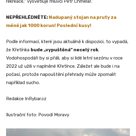
rekreace,“ vysvětluje mluvčí Petr Chmelař.
NEPŘEHLÉDNĚTE:
Nadupaný stojan na pruty za
méně jak 1000 korun! Poslední kusy!
Podle informací, které jsou aktuálně k dispozici, to vypadá,
že Křetínka
bude „vypuštěná“ necelý rok
.
Vodohospodáři by si přáli, aby si lidé letní sezónu v roce
2022 už užili v naplněné Křetínce. Záležet ale bude i na
počasí, protože napouštění přehrady může zpomalit
například sucho.
Redakce InRybar.cz
Ilustrační foto: Povodí Moravy