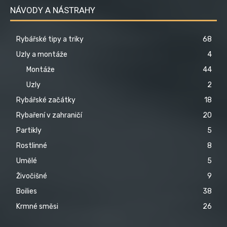
NÁVODY A NÁSTRAHY
Rybářské tipy a triky
68
Uzly a montáže
4
Montáže
44
Uzly
2
Rybářské začátky
18
Rybaření v zahraničí
20
Partikly
5
Rostlinné
8
Umělé
5
Živočišné
9
Boilies
38
Krmné směsi
26