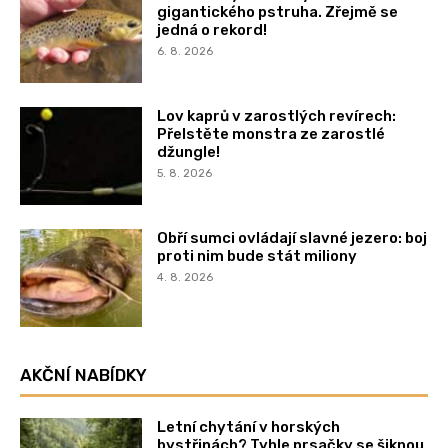
gigantického pstruha. Zřejmě se
jedná o rekord!
6. 8. 2026
Lov kaprů v zarostlých revírech:
Přelstěte monstra ze zarostlé
džungle!
5. 8. 2026
Obří sumci ovládají slavné jezero: boj
proti nim bude stát miliony
4. 8. 2026
AKČNÍ NABÍDKY
Letní chytání v horských
bystřinách? Tyhle prsačky se šiknou