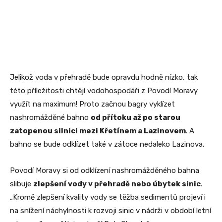
Jelikož voda v přehradě bude opravdu hodně nízko, tak
této příležitosti chtějí vodohospodáři z Povodí Moravy
využít na maximum! Proto začnou bagry vyklízet
nashromážděné bahno
od přítoku až po starou
zatopenou silnici mezi Křetínem a Lazinovem
. A
bahno se bude odklízet také v zátoce nedaleko Lazinova.
Povodí Moravy si od odklízení nashromážděného bahna
slibuje
zlepšení vody v přehradě nebo úbytek sinic
.
„Kromě zlepšení kvality vody se těžba sedimentů projeví i
na snížení náchylnosti k rozvoji sinic v nádrži v období letní