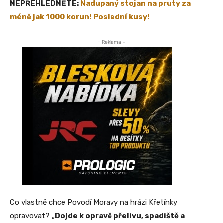
NEPŘEHLÉDNĚTE:
Nadupaný stojan na pruty za
méně jak 1000 korun! Poslední kusy!
- Reklama -
Co vlastně chce Povodí Moravy na hrázi Křetínky
opravovat? „
Dojde k opravě přelivu, spadiště a