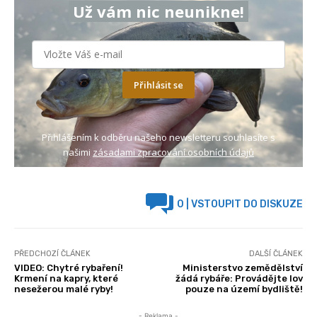
Už vám nic neunikne!
Přihlásit se
Přihlášením k odběru našeho newsletteru souhlasíte s
našimi
zásadami zpracování osobních údajů
0
| VSTOUPIT DO DISKUZE
PŘEDCHOZÍ ČLÁNEK
DALŠÍ ČLÁNEK
VIDEO: Chytré rybaření!
Ministerstvo zemědělství
Krmení na kapry, které
žádá rybáře: Provádějte lov
nesežerou malé ryby!
pouze na území bydliště!
- Reklama -