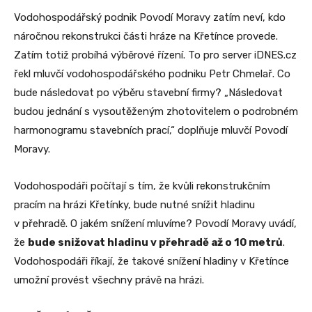
Vodohospodářský podnik Povodí Moravy zatím neví, kdo
náročnou rekonstrukci části hráze na Křetínce provede.
Zatím totiž probíhá výběrové řízení. To pro server iDNES.cz
řekl mluvčí vodohospodářského podniku Petr Chmelař. Co
bude následovat po výběru stavební firmy? „Následovat
budou jednání s vysoutěženým zhotovitelem o podrobném
harmonogramu stavebních prací,“ doplňuje mluvčí Povodí
Moravy.
Vodohospodáři počítají s tím, že kvůli rekonstrukčním
pracím na hrázi Křetínky, bude nutné snížit hladinu
v přehradě. O jakém snížení mluvíme? Povodí Moravy uvádí,
že
bude snižovat hladinu v přehradě až o 10 metrů
.
Vodohospodáři říkají, že takové snížení hladiny v Křetínce
umožní provést všechny právě na hrázi.