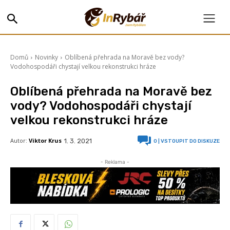
Domů
Novinky
Oblíbená přehrada na Moravě bez vody?
Vodohospodáři chystají velkou rekonstrukci hráze
Oblíbená přehrada na Moravě bez
vody? Vodohospodáři chystají
velkou rekonstrukci hráze
Autor:
Viktor Krus
1. 3. 2021
0
| VSTOUPIT DO DISKUZE
- Reklama -