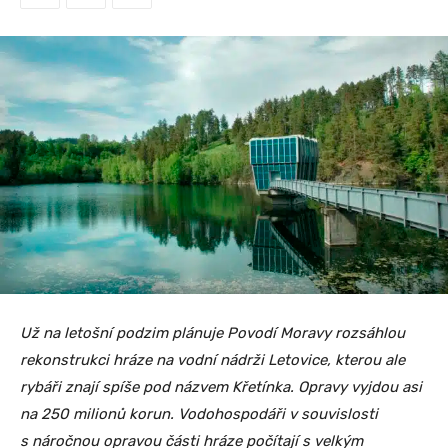
Už na letošní podzim plánuje Povodí Moravy rozsáhlou
rekonstrukci hráze na vodní nádrži Letovice, kterou ale
rybáři znají spíše pod názvem Křetínka. Opravy vyjdou asi
na 250 milionů korun. Vodohospodáři v souvislosti
s náročnou opravou části hráze počítají s velkým