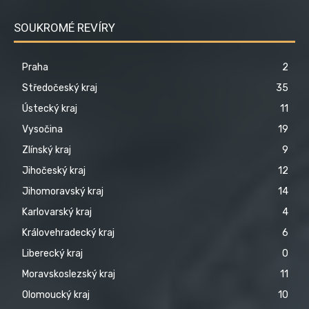
SOUKROMÉ REVÍRY
Praha
2
Středočeský kraj
35
Ústecký kraj
11
Vysočina
19
Zlínský kraj
9
Jihočeský kraj
12
Jihomoravský kraj
14
Karlovarský kraj
4
Královehradecký kraj
6
Liberecký kraj
0
Moravskoslezský kraj
11
Olomoucký kraj
10