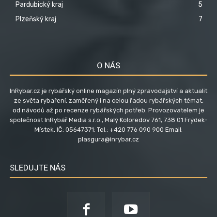
Pardubický kraj
5
Plzeňský kraj
7
O NÁS
InRybar.cz je rybářský online magazín plný zpravodajství a aktualit
ze světa rybaření, zaměřený i na celou řadou rybářských témat,
od návodů až po recenze rybářských potřeb. Provozovatelem je
společnost InRybář Media s.r.o., Malý Koloredov 761, 738 01 Frýdek-
Místek, IČ: 05647371; Tel.: +420 776 090 900 Email:
plasgura@inrybar.cz
SLEDUJTE NÁS