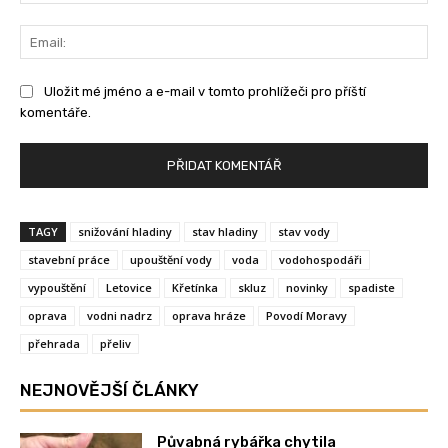
Ema
Uložit mé jméno a e-mail v tomto prohlížeči pro příští
komentáře.
TAGY
snižování hladiny
stav hladiny
stav vody
stavební práce
upouštění vody
voda
vodohospodáři
vypouštění
Letovice
Křetínka
skluz
novinky
spadiste
oprava
vodni nadrz
oprava hráze
Povodí Moravy
přehrada
přeliv
NEJNOVĚJŠÍ ČLÁNKY
Půvabná rybářka chytila