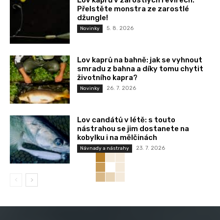
Lov kaprů v zarostlých revírech:
Přelstěte monstra ze zarostlé
džungle!
5. 8. 2026
Novinky
Lov kaprů na bahně: jak se vyhnout
smradu z bahna a díky tomu chytit
životního kapra?
26. 7. 2026
Novinky
Lov candátů v létě: s touto
nástrahou se jim dostanete na
kobylku i na mělčinách
23. 7. 2026
Návnady a nástrahy