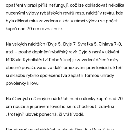
opatření v praxi příliš nefungují, což lze dokladovat několika
nucenými výlovy rybářských revírů resp. nádrží v revíru, kde
byla dělená míra zavedena a kde v rámci výlovu se počet
kaprů nad 70 cm rovnal nule.
Na velkých nádržích (Dyje 5, Dyje 7, Svratka 5, Jihlava 7-8,
atd. – pouhé doplnění rybářský revír Dyje 6 není v užívání
MRS ale Rybníkářství Pohořelice) je zavedení dělené míry
obecně považováno za další omezování práv lovících, kteří
si skladbu rybího společenstva zaplatili formou úhrady
povolenky k lovu.
Na úživných nížinných nádržích není o úlovky kaprů nad 70
cm nouze a je právem lovícího se rozhodnout, zda-li si
„trofejní“ úlovek ponechá, či vrátí vodě.
Paradoxně na rybářských revírech Dyje 5 a Dyje 7, bez