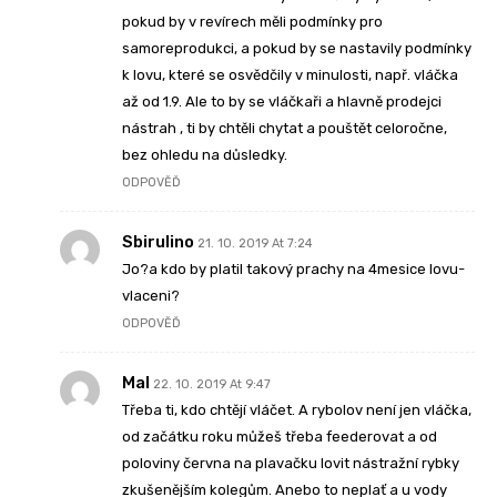
pokud by v revírech měli podmínky pro
samoreprodukci, a pokud by se nastavily podmínky
k lovu, které se osvědčily v minulosti, např. vláčka
až od 1.9. Ale to by se vláčkaři a hlavně prodejci
nástrah , ti by chtěli chytat a pouštět celoročne,
bez ohledu na důsledky.
ODPOVĚĎ
Sbirulino
21. 10. 2019 At 7:24
Jo?a kdo by platil takový prachy na 4mesice lovu-
vlaceni?
ODPOVĚĎ
Mal
22. 10. 2019 At 9:47
Třeba ti, kdo chtějí vláčet. A rybolov není jen vláčka,
od začátku roku můžeš třeba feederovat a od
poloviny června na plavačku lovit nástražní rybky
zkušenějším kolegům. Anebo to neplať a u vody