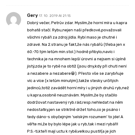
Gery
17. 10. 2019 At 21:15
Dobrý večer, Petrův zdar. Myslím,že horní míra u kapra
bohatě stačí. Rybu,nejen naši předkové,považovali
všichni rybáři za zdroj jídla. Rybí maso je chutné i
zdravé. Na 2.stranu je fakt,že nás rybářů (třeba jen x
60.-70.tým letům min.stol.) hodně přibylo,navíc i
technika je na mnohem lepší úrovni a nejsem si úplně
jistý,zda je to rybě na obtíž (jsou dny,kdy při chuti není
a nezabere a nezabere😁). Přesto vše se zarybňuje
víc a více (x letům minulým),takže stesky určitých
jedinců,totiž zavádět horní míry i u jiných druhů ryb,než
u kapra,osobně neuznávám. Myslím,že by stačilo
dodržovat nastavený ryb.rád,resp.nehledat na něm
nedostatky,jen se striktně držet toho,co je psáno i
tedy dáno-s obyčejným ‘selským rozumem’ to jde! A
věřte mi,že by bylo lépe jak u ryb,tak i mezi rybáři!
P.S.-ti,kteří mají uctu k rybě,velkou pustí!(a je jich