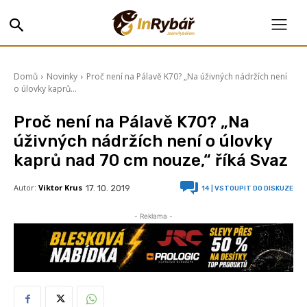
Domů
Novinky
Proč není na Pálavě K70? „Na úživných nádržích není
o úlovky kaprů...
Proč není na Pálavě K70? „Na
úživných nádržích není o úlovky
kaprů nad 70 cm nouze,“ říká Svaz
Autor:
Viktor Krus
17. 10. 2019
14
| VSTOUPIT DO DISKUZE
- Reklama -