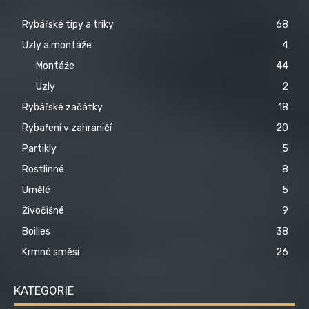
Rybářské tipy a triky
68
Uzly a montáže
4
Montáže
44
Uzly
2
Rybářské začátky
18
Rybaření v zahraničí
20
Partikly
5
Rostlinné
8
Umělé
5
Živočišné
9
Boilies
38
Krmné směsi
26
KATEGORIE