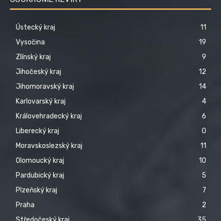
Ústecký kraj
11
Vysočina
19
Zlínský kraj
9
Jihočeský kraj
12
Jihomoravský kraj
14
Karlovarský kraj
4
Královehradecký kraj
6
Liberecký kraj
0
Moravskoslezský kraj
11
Olomoucký kraj
10
Pardubický kraj
5
Plzeňský kraj
7
Praha
2
Středočeský kraj
35