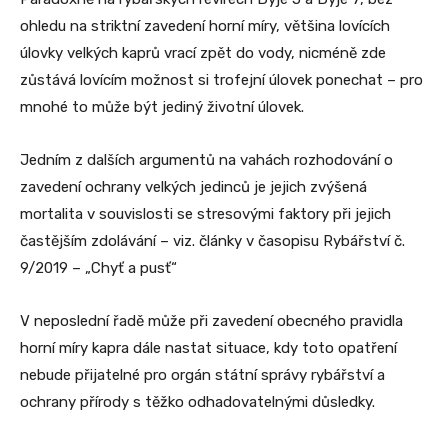
ohledu na striktní zavedení horní míry, většina lovících
úlovky velkých kaprů vrací zpět do vody, nicméně zde
zůstává lovícím možnost si trofejní úlovek ponechat – pro
mnohé to může být jediný životní úlovek.
Jedním z dalších argumentů na vahách rozhodování o
zavedení ochrany velkých jedinců je jejich zvýšená
mortalita v souvislosti se stresovými faktory při jejich
častějším zdolávání – viz. články v časopisu Rybářství č.
9/2019 – „Chyť a pusť“
V neposlední řadě může při zavedení obecného pravidla
horní míry kapra dále nastat situace, kdy toto opatření
nebude přijatelné pro orgán státní správy rybářství a
ochrany přírody s těžko odhadovatelnými důsledky.