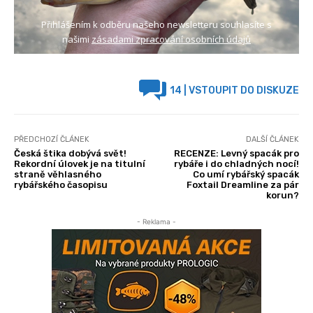
Přihlášením k odběru našeho newsletteru souhlasíte s
našimi
zásadami zpracování osobních údajů
14
| VSTOUPIT DO DISKUZE
PŘEDCHOZÍ ČLÁNEK
DALŠÍ ČLÁNEK
Česká štika dobývá svět!
RECENZE: Levný spacák pro
Rekordní úlovek je na titulní
rybáře i do chladných nocí!
straně věhlasného
Co umí rybářský spacák
rybářského časopisu
Foxtail Dreamline za pár
korun?
- Reklama -