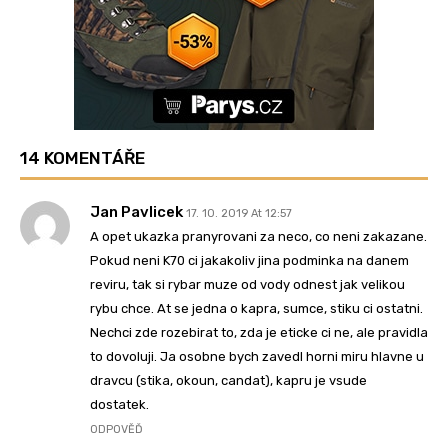
14 KOMENTÁŘE
Jan Pavlicek
17. 10. 2019 At 12:57
A opet ukazka pranyrovani za neco, co neni zakazane.
Pokud neni K70 ci jakakoliv jina podminka na danem
reviru, tak si rybar muze od vody odnest jak velikou
rybu chce. At se jedna o kapra, sumce, stiku ci ostatni.
Nechci zde rozebirat to, zda je eticke ci ne, ale pravidla
to dovoluji. Ja osobne bych zavedl horni miru hlavne u
dravcu (stika, okoun, candat), kapru je vsude
dostatek.
ODPOVĚĎ