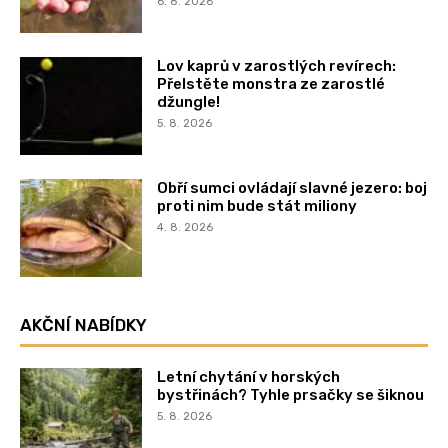
6. 8. 2026
Lov kaprů v zarostlých revírech:
Přelstěte monstra ze zarostlé
džungle!
5. 8. 2026
Obří sumci ovládají slavné jezero: boj
proti nim bude stát miliony
4. 8. 2026
AKČNÍ NABÍDKY
Letní chytání v horských
bystřinách? Tyhle prsačky se šiknou
5. 8. 2026