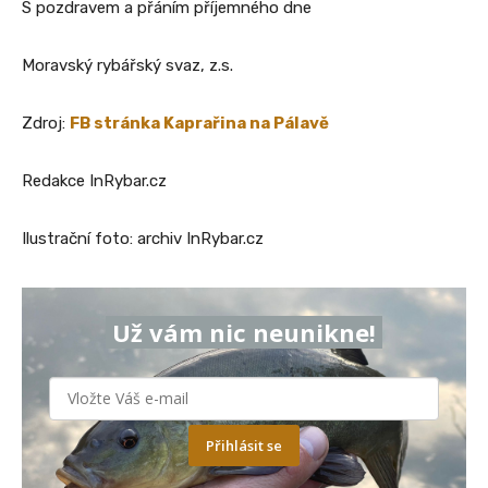
S pozdravem a přáním příjemného dne
Moravský rybářský svaz, z.s.
Zdroj:
FB stránka Kaprařina na Pálavě
Redakce InRybar.cz
Ilustrační foto: archiv InRybar.cz
Už vám nic neunikne!
Přihlásit se