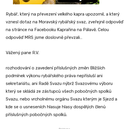
Rybář, který na převezení velkého kapra upozornil, a který
vznesl dotaz na Moravský rybářský svaz, zveřejnil odpověď
na stránce na Facebooku Kaprařina na Pálavě. Celou
odpověď MRS jsme doslovně převzali…
Vážený pane R.V.
rozhodování o zavedení příslušných změn Bližších
podmínek výkonu rybářského práva nepřísluší ani
sekretariátu, ani Radě Svazu nýbrž Svazovému výboru
který se skládá ze zástupců všech pobočných spolků
Svazu, nebo vrcholnému orgánu Svazu kterým je Sjezd a
kde se o usneseních hlasuje hlasy dospělých členů
příslušných pobočných spolků.
- Reklama -