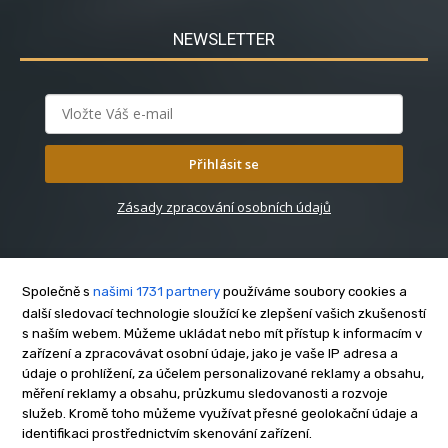
NEWSLETTER
Přihlásit se
Zásady zpracování osobních údajů
Společně s
našimi 1731 partnery
používáme soubory cookies a
další sledovací technologie sloužící ke zlepšení vašich zkušeností
s naším webem. Můžeme ukládat nebo mít přístup k informacím v
O nás
zařízení a zpracovávat osobní údaje, jako je vaše IP adresa a
Kontakt
údaje o prohlížení, za účelem personalizované reklamy a obsahu,
měření reklamy a obsahu, průzkumu sledovanosti a rozvoje
Reklama
služeb. Kromě toho můžeme využívat přesné geolokační údaje a
Zásady soukromí
identifikaci prostřednictvím skenování zařízení.