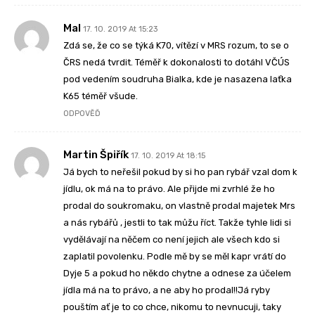
Mal
17. 10. 2019 At 15:23
Zdá se, že co se týká K70, vítězí v MRS rozum, to se o
ČRS nedá tvrdit. Téměř k dokonalosti to dotáhl VČÚS
pod vedením soudruha Bialka, kde je nasazena laťka
K65 téměř všude.
ODPOVĚĎ
Martin Špiřík
17. 10. 2019 At 18:15
Já bych to neřešil pokud by si ho pan rybář vzal dom k
jídlu, ok má na to právo. Ale přijde mi zvrhlé že ho
prodal do soukromaku, on vlastně prodal majetek Mrs
a nás rybářů , jestli to tak můžu říct. Takže tyhle lidi si
vydělávají na něčem co není jejich ale všech kdo si
zaplatil povolenku. Podle mě by se měl kapr vrátí do
Dyje 5 a pokud ho někdo chytne a odnese za účelem
jídla má na to právo, a ne aby ho prodal!!Já ryby
pouštím ať je to co chce, nikomu to nevnucuji, taky