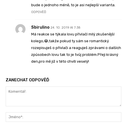
bude o jednoho méně, to je asi nejlepší varianta.
ODPOVĚĎ
Sbirulino
24. 10. 2019 At 7:38
Má reakce se týkala lovu přívlačí milý zkušenější
kolego,😂,takže pokud ty sám se romantický
rozepisuješ o přívlači a reaguješ zprávami o dalších
způsobech lovu tak to je tvůj problém.Přeji krásný
den,pro mě již v této chvíli veselý!
ZANECHAT ODPOVĚĎ
Komentář:
Jm