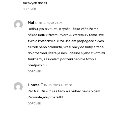
takových dost!)
ODPOVĚĎ
Mal
17. 10. 2019 At 21:59
Definuj pls tzv “úctu k rybě”. Těžko věřit, že má
někdo úctu k živému tvorovi, kterému v rámci své
zvrhlé kratochvíle, či za účelem propagace svých
služeb nebo produktů, vráží háky do huby a tahá
do prostředí, které je neslučitelné s jeho životními
funkcemi, za účelem pořízení nablblé fotky s
předpažkou.
ODPOVĚĎ
Honza.F
18. 10. 2019 At 22:50
Pro Mal. Diskutuješ tady ale vůbec nevíš o čem…….
Promiňte,ale prostě !!!!!
ODPOVĚĎ