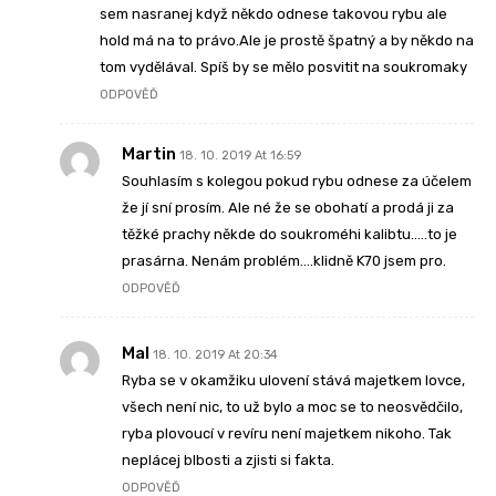
sem nasranej když někdo odnese takovou rybu ale
hold má na to právo.Ale je prostě špatný a by někdo na
tom vydělával. Spíš by se mělo posvitit na soukromaky
ODPOVĚĎ
Martin
18. 10. 2019 At 16:59
Souhlasím s kolegou pokud rybu odnese za účelem
že jí sní prosím. Ale né že se obohatí a prodá ji za
těžké prachy někde do soukroméhi kalibtu…..to je
prasárna. Nenám problém….klidně K70 jsem pro.
ODPOVĚĎ
Mal
18. 10. 2019 At 20:34
Ryba se v okamžiku ulovení stává majetkem lovce,
všech není nic, to už bylo a moc se to neosvědčilo,
ryba plovoucí v revíru není majetkem nikoho. Tak
neplácej blbosti a zjisti si fakta.
ODPOVĚĎ