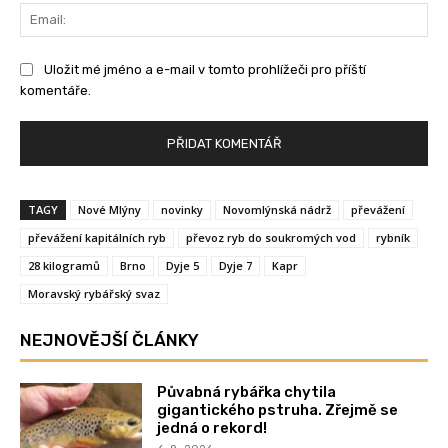
Ema
Uložit mé jméno a e-mail v tomto prohlížeči pro příští
komentáře.
TAGY
Nové Mlýny
novinky
Novomlýnská nádrž
převážení
převážení kapitálních ryb
převoz ryb do soukromých vod
rybník
28 kilogramů
Brno
Dyje 5
Dyje 7
Kapr
Moravský rybářský svaz
NEJNOVĚJŠÍ ČLÁNKY
Půvabná rybářka chytila
gigantického pstruha. Zřejmě se
jedná o rekord!