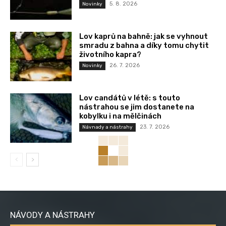
5. 8. 2026
Novinky
Lov kaprů na bahně: jak se vyhnout
smradu z bahna a díky tomu chytit
životního kapra?
26. 7. 2026
Novinky
Lov candátů v létě: s touto
nástrahou se jim dostanete na
kobylku i na mělčinách
23. 7. 2026
Návnady a nástrahy
NÁVODY A NÁSTRAHY