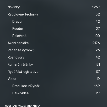
Novinky
3267
Rybolovné techniky
52
Dravci
42
Feeder
27
Položená
100
Akční nabídka
2176
Recenze výrobků
26
Rozhovory
42
Komerční články
51
Rybářská legislativa
37
Videa
19
Produkce InRybář
169
Další videa
27
SOUKROMÉ REVÍRY