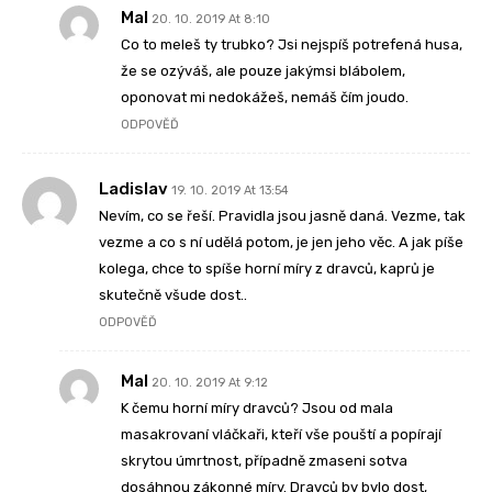
Mal
20. 10. 2019 At 8:10
Co to meleš ty trubko? Jsi nejspíš potrefená husa,
že se ozýváš, ale pouze jakýmsi blábolem,
oponovat mi nedokážeš, nemáš čím joudo.
ODPOVĚĎ
Ladislav
19. 10. 2019 At 13:54
Nevím, co se řeší. Pravidla jsou jasně daná. Vezme, tak
vezme a co s ní udělá potom, je jen jeho věc. A jak píše
kolega, chce to spíše horní míry z dravců, kaprů je
skutečně všude dost..
ODPOVĚĎ
Mal
20. 10. 2019 At 9:12
K čemu horní míry dravců? Jsou od mala
masakrovaní vláčkaři, kteří vše pouští a popírají
skrytou úmrtnost, případně zmaseni sotva
dosáhnou zákonné míry. Dravců by bylo dost,