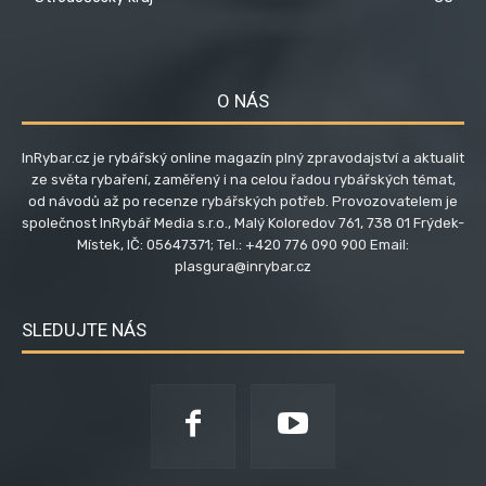
O NÁS
InRybar.cz je rybářský online magazín plný zpravodajství a aktualit
ze světa rybaření, zaměřený i na celou řadou rybářských témat,
od návodů až po recenze rybářských potřeb. Provozovatelem je
společnost InRybář Media s.r.o., Malý Koloredov 761, 738 01 Frýdek-
Místek, IČ: 05647371; Tel.: +420 776 090 900 Email:
plasgura@inrybar.cz
SLEDUJTE NÁS