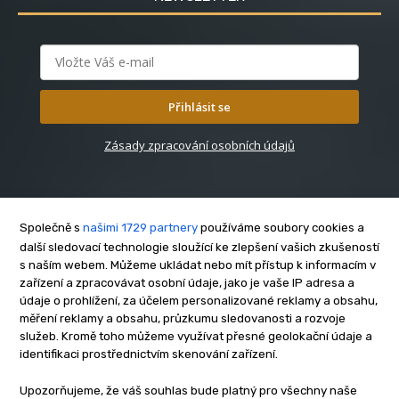
Přihlásit se
Zásady zpracování osobních údajů
Společně s
našimi 1729 partnery
používáme soubory cookies a
další sledovací technologie sloužící ke zlepšení vašich zkušeností
s naším webem. Můžeme ukládat nebo mít přístup k informacím v
O nás
zařízení a zpracovávat osobní údaje, jako je vaše IP adresa a
Kontakt
údaje o prohlížení, za účelem personalizované reklamy a obsahu,
Reklama
měření reklamy a obsahu, průzkumu sledovanosti a rozvoje
služeb. Kromě toho můžeme využívat přesné geolokační údaje a
Zásady soukromí
identifikaci prostřednictvím skenování zařízení.
Privacy policy
Cookies
Upozorňujeme, že váš souhlas bude platný pro všechny naše