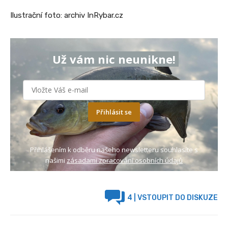
Ilustrační foto: archiv InRybar.cz
Už vám nic neunikne!
Přihlásit se
Přihlášením k odběru našeho newsletteru souhlasíte s
našimi
zásadami zpracování osobních údajů
4
| VSTOUPIT DO DISKUZE