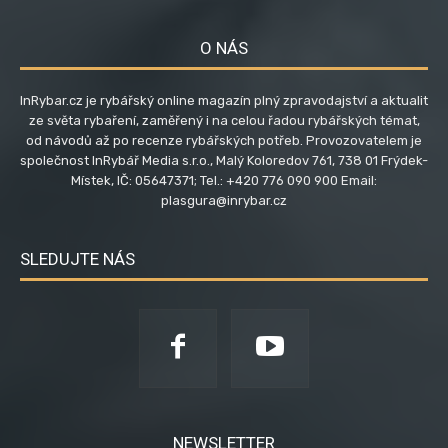
O NÁS
InRybar.cz je rybářský online magazín plný zpravodajství a aktualit
ze světa rybaření, zaměřený i na celou řadou rybářských témat,
od návodů až po recenze rybářských potřeb. Provozovatelem je
společnost InRybář Media s.r.o., Malý Koloredov 761, 738 01 Frýdek-
Místek, IČ: 05647371; Tel.: +420 776 090 900 Email:
plasgura@inrybar.cz
SLEDUJTE NÁS
NEWSLETTER