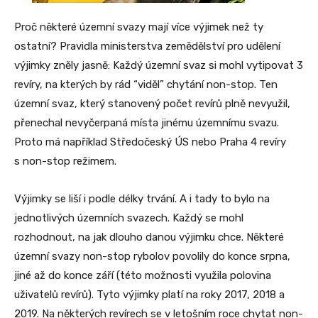
Proč některé územní svazy mají více výjimek než ty
ostatní? Pravidla ministerstva zemědělství pro udělení
výjimky zněly jasně: Každý územní svaz si mohl vytipovat 3
revíry, na kterých by rád “viděl” chytání non-stop. Ten
územní svaz, který stanovený počet revírů plně nevyužil,
přenechal nevyčerpaná místa jinému územnímu svazu.
Proto má například Středočeský ÚS nebo Praha 4 revíry
s non-stop režimem.
Výjimky se liší i podle délky trvání. A i tady to bylo na
jednotlivých územních svazech. Každý se mohl
rozhodnout, na jak dlouho danou výjimku chce. Některé
územní svazy non-stop rybolov povolily do konce srpna,
jiné až do konce září (této možnosti využila polovina
uživatelů revírů). Tyto výjimky platí na roky 2017, 2018 a
2019. Na některých revírech se v letošním roce chytat non-