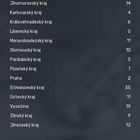
Jihomoravský kraj
14
Karlovarský kraj
4
Královehradecký kraj
6
Liberecký kraj
0
Moravskoslezský kraj
11
Olomoucký kraj
10
Pardubický kraj
5
Plzeňský kraj
7
Praha
2
Středočeský kraj
35
Ústecký kraj
11
Vysočina
19
Zlínský kraj
9
Jihočeský kraj
12