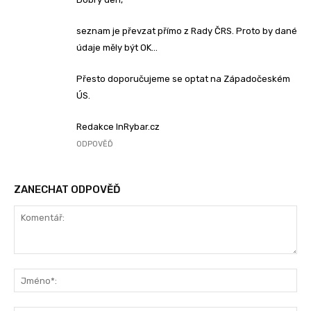
seznam je převzat přímo z Rady ČRS. Proto by dané
údaje měly být OK…
Přesto doporučujeme se optat na Západočeském
ÚS.
Redakce InRybar.cz
ODPOVĚĎ
ZANECHAT ODPOVĚĎ
Komentář:
Jm