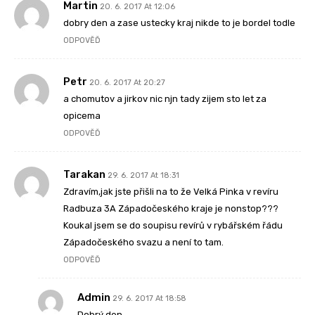
Martin
20. 6. 2017 At 12:06
dobry den a zase ustecky kraj nikde to je bordel todle
ODPOVĚĎ
Petr
20. 6. 2017 At 20:27
a chomutov a jirkov nic njn tady zijem sto let za
opicema
ODPOVĚĎ
Tarakan
29. 6. 2017 At 18:31
Zdravím,jak jste přišli na to že Velká Pinka v revíru
Radbuza 3A Západočeského kraje je nonstop???
Koukal jsem se do soupisu revírů v rybářském řádu
Západočeského svazu a není to tam.
ODPOVĚĎ
Admin
29. 6. 2017 At 18:58
Dobrý den,