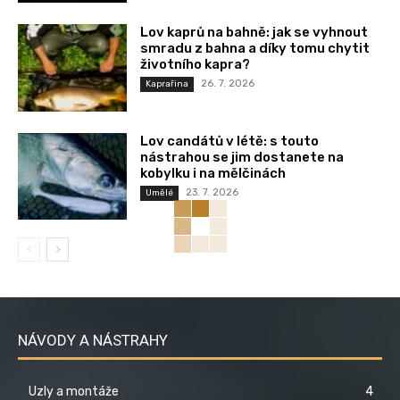
Lov kaprů na bahně: jak se vyhnout
smradu z bahna a díky tomu chytit
životního kapra?
26. 7. 2026
Kaprařina
Lov candátů v létě: s touto
nástrahou se jim dostanete na
kobylku i na mělčinách
23. 7. 2026
Umělé
NÁVODY A NÁSTRAHY
Uzly a montáže
4