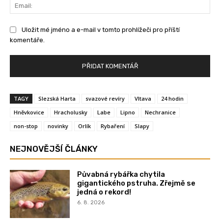
Ema
Uložit mé jméno a e-mail v tomto prohlížeči pro příští
komentáře.
TAGY
Slezská Harta
svazové revíry
Vltava
24 hodin
Hněvkovice
Hracholusky
Labe
Lipno
Nechranice
non-stop
novinky
Orlík
Rybaření
Slapy
NEJNOVĚJŠÍ ČLÁNKY
Půvabná rybářka chytila
gigantického pstruha. Zřejmě se
jedná o rekord!
6. 8. 2026