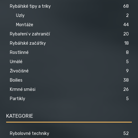
Rybářské tipy a triky
68
Uzly
2
Montáže
44
Rybaření v zahraničí
20
Rybářské začátky
18
Rostlinné
8
Umělé
5
Živočišné
9
Boilies
38
Krmné směsi
26
Partikly
5
KATEGORIE
Rybolovné techniky
52