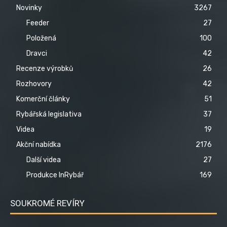
Novinky
3267
Feeder
27
Položená
100
Dravci
42
Recenze výrobků
26
Rozhovory
42
Komerční články
51
Rybářská legislativa
37
Videa
19
Akční nabídka
2176
Další videa
27
Produkce InRybář
169
SOUKROMÉ REVÍRY