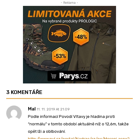
- Reklama -
3 KOMENTÁŘE
Mal
11. 11. 2019 At 21:09
Podle informací Povodí Vltavy je hladina proti
“normálu” v tomto období aktuálně níž o 12,6m, takže
opět lži a oblbování.
http://www.pvl.cz/portal/Nadrze/cz/pc/Mereni.aspx?