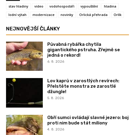
stav hladiny
video
vodohospodáři
vypouštění
hladina
lodní výtah
modernizace
novinky
Orlická přehrada
Orlík
NEJNOVĚJŠÍ ČLÁNKY
Půvabná rybářka chytila
gigantického pstruha. Zřejmě se
jedná o rekord!
6. 8. 2026
Lov kaprů v zarostlých revírech:
Přelstěte monstra ze zarostlé
džungle!
5. 8. 2026
Obří sumci ovládají slavné jezero: boj
proti nim bude stát miliony
4. 8. 2026