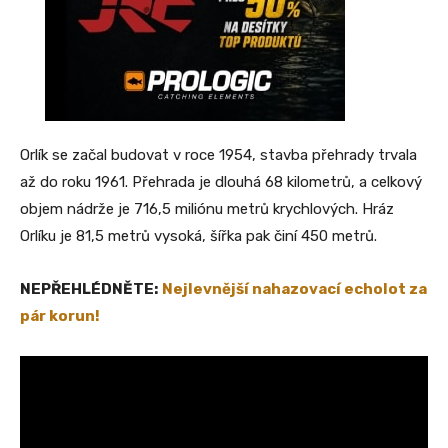
Orlík se začal budovat v roce 1954, stavba přehrady trvala
až do roku 1961. Přehrada je dlouhá 68 kilometrů, a celkový
objem nádrže je 716,5 miliónu metrů krychlových. Hráz
Orlíku je 81,5 metrů vysoká, šířka pak činí 450 metrů.
NEPŘEHLÉDNĚTE:
Nejlevnější nahazovací echolot za
pár korun!