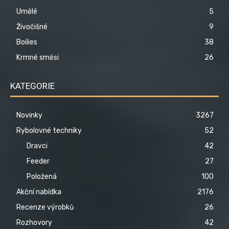
Umělé
5
Živočišné
9
Boilies
38
Krmné směsi
26
KATEGORIE
Novinky
3267
Rybolovné techniky
52
Dravci
42
Feeder
27
Položená
100
Akční nabídka
2176
Recenze výrobků
26
Rozhovory
42