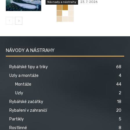
23. 7. 2026
Návnady a nástrahy
NÁVODY A NÁSTRAHY
Rybářské tipy a triky
68
Uzly a montáže
4
Montáže
44
Uzly
2
Rybářské začátky
18
Rybaření v zahraničí
20
Partikly
5
Rostlinné
8