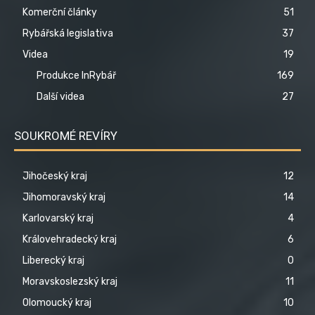
Komerční články
51
Rybářská legislativa
37
Videa
19
Produkce InRybář
169
Další videa
27
SOUKROMÉ REVÍRY
Jihočeský kraj
12
Jihomoravský kraj
14
Karlovarský kraj
4
Královehradecký kraj
6
Liberecký kraj
0
Moravskoslezský kraj
11
Olomoucký kraj
10