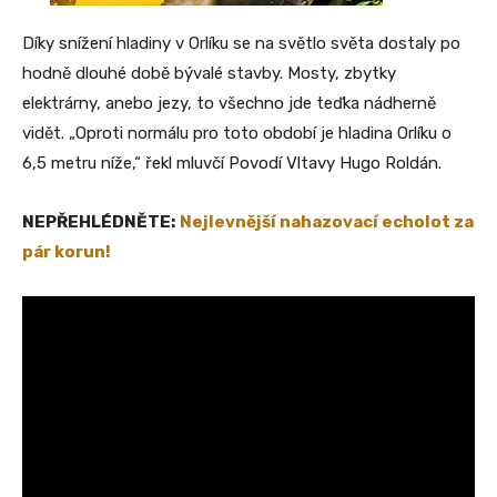
Díky snížení hladiny v Orlíku se na světlo světa dostaly po
hodně dlouhé době bývalé stavby. Mosty, zbytky
elektrárny, anebo jezy, to všechno jde teďka nádherně
vidět. „Oproti normálu pro toto období je hladina Orlíku o
6,5 metru níže,“ řekl mluvčí Povodí Vltavy Hugo Roldán.
NEPŘEHLÉDNĚTE:
Nejlevnější nahazovací echolot za
pár korun!