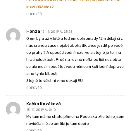
id=VLOR&oid=2
ODPOVĚĎ
Honza
12. 11. 2019 At 23:25
O 6m byla už v létě a teď 6m dohromady 12m dělají si z
nás srandu zase nejaký zbohatlík chce jezdit po vodě
do prahy ? A upouští vodní rezervu a stejné je to i na
hracholuskách . Proč na rovinu neřknou lidi nezlobte
se ale musim pouštet vodu němcum kuli lodní doprave
a ne tyhle blbosti
Stejně to všichni vime dekuji EU
ODPOVĚĎ
Kačka Kozáková
13. 11. 2019 At 0:10
My tam máme chatu přímo na Podolsku .Ale tohle jsem
neviděla.mě se am líbí je tam dobře
ODPOVĚĎ