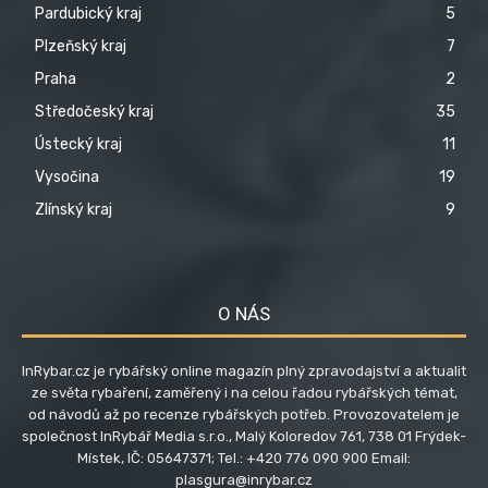
Pardubický kraj
5
Plzeňský kraj
7
Praha
2
Středočeský kraj
35
Ústecký kraj
11
Vysočina
19
Zlínský kraj
9
O NÁS
InRybar.cz je rybářský online magazín plný zpravodajství a aktualit
ze světa rybaření, zaměřený i na celou řadou rybářských témat,
od návodů až po recenze rybářských potřeb. Provozovatelem je
společnost InRybář Media s.r.o., Malý Koloredov 761, 738 01 Frýdek-
Místek, IČ: 05647371; Tel.: +420 776 090 900 Email:
plasgura@inrybar.cz