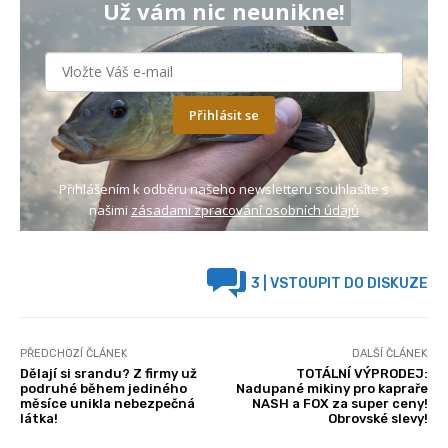
Už vám nic neunikne!
Přihlásit se
Přihlášením k odběru našeho newsletteru souhlasíte s
našimi
zásadami zpracování osobních údajů
3
| VSTOUPIT DO DISKUZE
PŘEDCHOZÍ ČLÁNEK
DALŠÍ ČLÁNEK
Dělají si srandu? Z firmy už
TOTÁLNÍ VÝPRODEJ:
podruhé během jediného
Nadupané mikiny pro kapraře
měsíce unikla nebezpečná
NASH a FOX za super ceny!
látka!
Obrovské slevy!