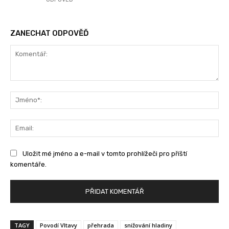
ZANECHAT ODPOVĚĎ
Komentář:
Jm
Ema
Uložit mé jméno a e-mail v tomto prohlížeči pro příští
komentáře.
TAGY
Povodí Vltavy
přehrada
snižování hladiny