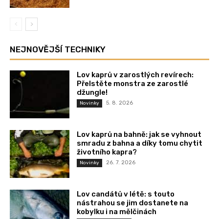
NEJNOVĚJŠÍ TECHNIKY
Lov kaprů v zarostlých revírech:
Přelstěte monstra ze zarostlé
džungle!
5. 8. 2026
Novinky
Lov kaprů na bahně: jak se vyhnout
smradu z bahna a díky tomu chytit
životního kapra?
26. 7. 2026
Novinky
Lov candátů v létě: s touto
nástrahou se jim dostanete na
kobylku i na mělčinách