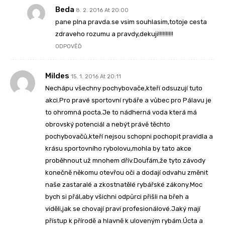
Beda
8. 2. 2016 At 20:00
pane plna pravda.se vsim souhlasim,totoje cesta
zdraveho rozumu a pravdy,dekuji!!!!!!!!!!
ODPOVĚĎ
Mildes
15. 1. 2016 At 20:11
Nechápu všechny pochybovače,kteří odsuzují tuto
akci.Pro pravé sportovní rybáře a vůbec pro Pálavu je
to ohromná pocta.Je to nádherná voda která má
obrovský potenciál a nebýt právě těchto
pochybovačů,kteří nejsou schopni pochopit pravidla a
krásu sportovního rybolovu,mohla by tato akce
proběhnout už mnohem dřív.Doufám,že tyto závody
konečně někomu otevřou oči a dodají odvahu změnit
naše zastaralé a zkostnatělé rybářské zákony.Moc
bych si přál,aby všichni odpůrci přišli na břeh a
viděli,jak se chovají praví profesionálové.Jaký mají
přístup k přírodě a hlavně k uloveným rybám.Úcta a