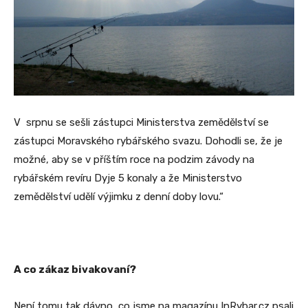
V srpnu se sešli zástupci Ministerstva zemědělství se
zástupci Moravského rybářského svazu. Dohodli se, že je
možné, aby se v příštím roce na podzim závody na
rybářském revíru Dyje 5 konaly a že Ministerstvo
zemědělství udělí výjimku z denní doby lovu.“
A co zákaz bivakovaní?
Není tomu tak dávno, co jsme na magazínu InRybar.cz psali