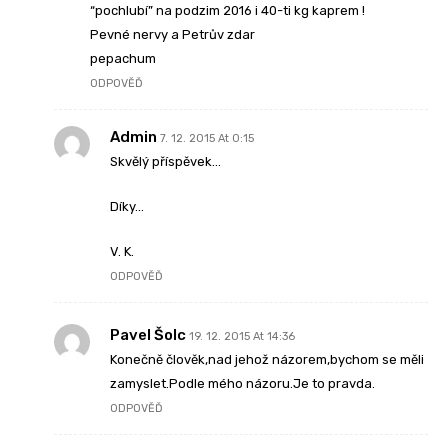
“pochlubí” na podzim 2016 i 40-ti kg kaprem !
Pevné nervy a Petrův zdar
pepachum
ODPOVĚĎ
Admin
7. 12. 2015 At 0:15
Skvělý příspěvek…
Díky…
V. K.
ODPOVĚĎ
Pavel Šolc
19. 12. 2015 At 14:36
Konečně člověk,nad jehož názorem,bychom se měli
zamyslet.Podle mého názoru.Je to pravda.
ODPOVĚĎ