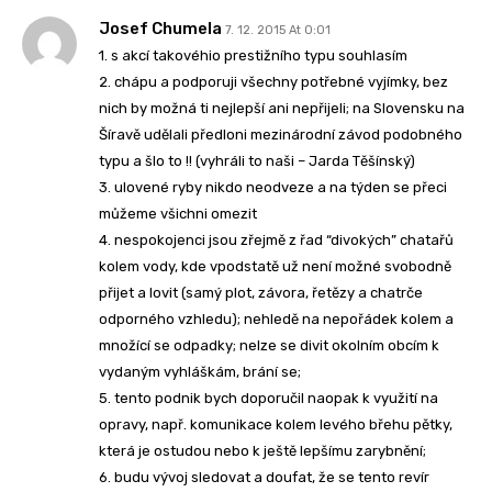
Josef Chumela
7. 12. 2015 At 0:01
1. s akcí takovéhio prestižního typu souhlasím
2. chápu a podporuji všechny potřebné vyjímky, bez
nich by možná ti nejlepší ani nepřijeli; na Slovensku na
Šíravě udělali předloni mezinárodní závod podobného
typu a šlo to !! (vyhráli to naši – Jarda Těšínský)
3. ulovené ryby nikdo neodveze a na týden se přeci
můžeme všichni omezit
4. nespokojenci jsou zřejmě z řad “divokých” chatařů
kolem vody, kde vpodstatě už není možné svobodně
přijet a lovit (samý plot, závora, řetězy a chatrče
odporného vzhledu); nehledě na nepořádek kolem a
množící se odpadky; nelze se divit okolním obcím k
vydaným vyhláškám, brání se;
5. tento podnik bych doporučil naopak k využití na
opravy, např. komunikace kolem levého břehu pětky,
která je ostudou nebo k ještě lepšímu zarybnění;
6. budu vývoj sledovat a doufat, že se tento revír