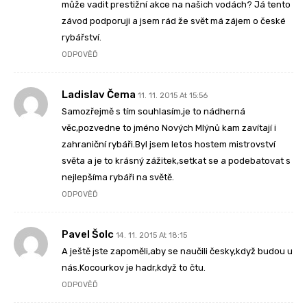
může vadit prestižní akce na našich vodách? Já tento
závod podporuji a jsem rád že svět má zájem o české
rybářství.
ODPOVĚĎ
Ladislav Čema
11. 11. 2015 At 15:56
Samozřejmě s tím souhlasím,je to nádherná
věc,pozvedne to jméno Nových Mlýnů kam zavítají i
zahraniční rybáři.Byl jsem letos hostem mistrovství
světa a je to krásný zážitek,setkat se a podebatovat s
nejlepšíma rybáři na světě.
ODPOVĚĎ
Pavel Šolc
14. 11. 2015 At 18:15
A ještě jste zapoměli,aby se naučili česky,když budou u
nás.Kocourkov je hadr,když to čtu.
ODPOVĚĎ