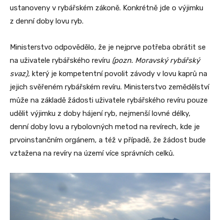
ustanoveny v rybářském zákoně. Konkrétně jde o výjimku
z denní doby lovu ryb.
Ministerstvo odpovědělo, že je nejprve potřeba obrátit se
na uživatele rybářského revíru
(pozn. Moravský rybářský
svaz),
který je kompetentní povolit závody v lovu kaprů na
jejich svěřeném rybářském revíru. Ministerstvo zemědělství
může na základě žádosti uživatele rybářského revíru pouze
udělit výjimku z doby hájení ryb, nejmenší lovné délky,
denní doby lovu a rybolovných metod na revírech, kde je
prvoinstančním orgánem, a též v případě, že žádost bude
vztažena na revíry na území více správních celků.