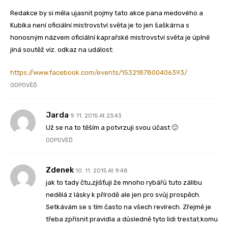
Redakce by si měla ujasnit pojmy tato akce pana medového a
Kubíka není oficiální mistrovství světa je to jen šaškárna s
honosným názvem oficiální kaprařské mistrovství světa je úplně
jiná soutěž viz. odkaz na událost:
https://www.facebook.com/events/1532187800406393/
ODPOVĚĎ
Jarda
9. 11. 2015 At 23:43
Už se na to těším a potvrzuji svou účast 🙂
ODPOVĚĎ
Zdenek
10. 11. 2015 At 9:48
jak to tady čtu,zjišťuji že mnoho rybářů tuto zálibu
nedělá z lásky k přírodě ale jen pro svůj prospěch.
Setkávám se s tím často na všech revírech. Zřejmě je
třeba zpřísnit pravidla a důsledně tyto lidi trestat.komu