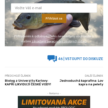
Přihlásit se
Přihlášením k odběru našeho newsletteru souhlasíte s
našimi
zásadami zpracování osobních údajů
46
| VSTOUPIT DO DISKUZE
PŘEDCHOZÍ ČLÁNEK
DALŠÍ ČLÁNEK
Biolog z Univerzity Karlovy:
Jednoduchá kaprařina: Lov
KAPŘI LIKVIDUJÍ ČESKÉ VODY!
kapra na pelety
- Reklama -