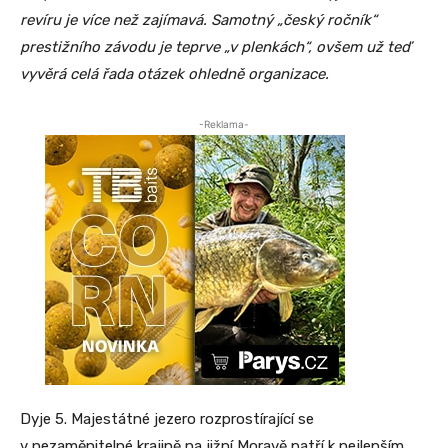
revíru je více než zajímavá. Samotný „český ročník“
prestižního závodu je teprve „v plenkách“, ovšem už teď
vyvěrá celá řada otázek ohledně organizace.
-Reklama-
Dyje 5. Majestátné jezero rozprostírající se
v nezaměnitelné krajině na jižní Moravě patří k nejlepším