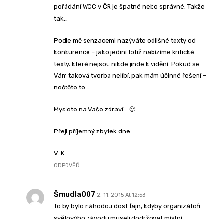
pořádání WCC v ČR je špatné nebo správné. Takže
tak…
Podle mě senzacemi nazýváte odlišné texty od
konkurence – jako jediní totiž nabízíme kritické
texty, které nejsou nikde jinde k vidění. Pokud se
Vám taková tvorba nelíbí, pak mám účinné řešení –
nečtěte to…
Myslete na Vaše zdraví… 🙂
Přeji příjemný zbytek dne.
V. K.
ODPOVĚĎ
Šmudla007
2. 11. 2015 At 12:53
To by bylo náhodou dost fajn, kdyby organizátoři
světovýho závodu museli dodržovat místní