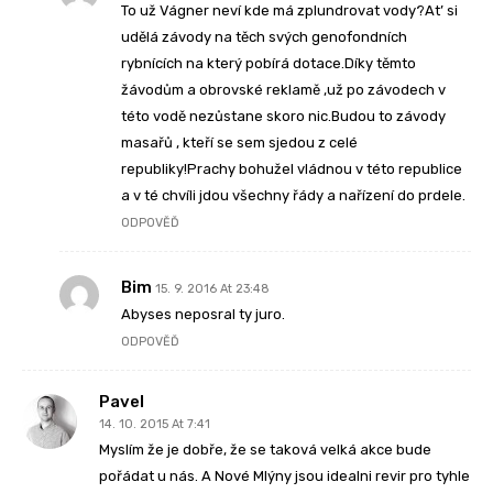
To už Vágner neví kde má zplundrovat vody?At’ si
udělá závody na těch svých genofondních
rybnících na který pobírá dotace.Díky těmto
žávodům a obrovské reklamě ,už po závodech v
této vodě nezůstane skoro nic.Budou to závody
masařů , kteří se sem sjedou z celé
republiky!Prachy bohužel vládnou v této republice
a v té chvíli jdou všechny řády a nařízení do prdele.
ODPOVĚĎ
Bim
15. 9. 2016 At 23:48
Abyses neposral ty juro.
ODPOVĚĎ
Pavel
14. 10. 2015 At 7:41
Myslím že je dobře, že se taková velká akce bude
pořádat u nás. A Nové Mlýny jsou idealni revir pro tyhle