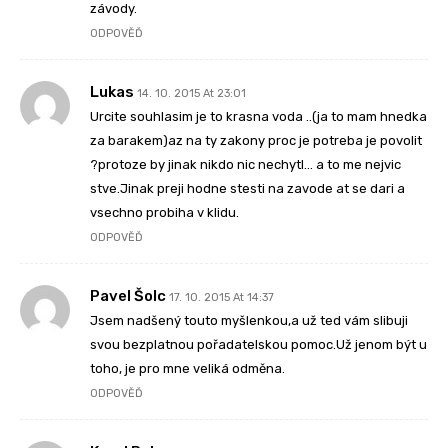
závody.
ODPOVĚĎ
Lukas
14. 10. 2015 At 23:01
Urcite souhlasim je to krasna voda ..(ja to mam hnedka
za barakem)az na ty zakony proc je potreba je povolit
?protoze by jinak nikdo nic nechytl… a to me nejvic
stve.Jinak preji hodne stesti na zavode at se dari a
vsechno probiha v klidu.
ODPOVĚĎ
Pavel Šolc
17. 10. 2015 At 14:37
Jsem nadšený touto myšlenkou,a už ted vám slibuji
svou bezplatnou pořadatelskou pomoc.Už jenom být u
toho, je pro mne veliká odměna.
ODPOVĚĎ