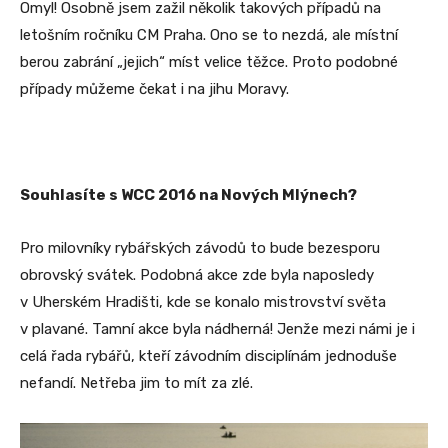
Omyl! Osobně jsem zažil několik takových případů na
letošním ročníku CM Praha. Ono se to nezdá, ale místní
berou zabrání „jejich“ míst velice těžce. Proto podobné
případy můžeme čekat i na jihu Moravy.
Souhlasíte s WCC 2016 na Nových Mlýnech?
Pro milovníky rybářských závodů to bude bezesporu
obrovský svátek. Podobná akce zde byla naposledy
v Uherském Hradišti, kde se konalo mistrovství světa
v plavané. Tamní akce byla nádherná! Jenže mezi námi je i
celá řada rybářů, kteří závodním disciplínám jednoduše
nefandí. Netřeba jim to mít za zlé.