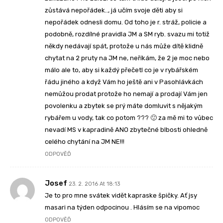
zůstává nepořádek.., já učím svoje děti aby si
nepořádek odnesli domu. Od toho je r. stráž, policie a
podobně, rozdílné pravidla JM a SM ryb. svazu mi totiž
někdy nedávají spát, protože u nás může dítě klidně
chytat na 2 pruty na JM ne, neříkám, že 2 je moc nebo
málo ale to, aby si každý přečetl co je v rybářském
řádu jiného a když Vám ho ještě ani v Pasohlávkách
nemůžou prodat protože ho nemají a prodají Vám jen
povolenku a zbytek se prý máte domluvit s nějakým
rybářem u vody, tak co potom ??? 🙂 za mě mi to vůbec
nevadí MS v kapradině ANO zbytečné blbosti ohledně
celého chytání na JM NE!!!
ODPOVĚĎ
Josef
23. 2. 2016 At 18:13
Je to pro mne svátek vidět kapraske špičky. Ať jsy
masari na týden odpocinou . Hlásím se na vipomoc
ODPOVĚĎ