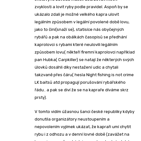
zvyklosti a lovit ryby podle pravidel. Aspoň by se
ukázalo zdali je možné velkého kapra ulovit
legálním způsobem v legální povolené době lovu,
jako to činí(snaží se), statisíce nás obyčejných
rybářů a pak na obálkách časopisů se předhání
kaprolovci s rybami které neulovili legálním
způsobem lovu( někteří firemní kaprolovci například
pan Hubka( Carpkiller) se natají že některých svých
úlovků dosáhli díky nestažení udic a chytali
takzvaně přes čáru( hesla Night fishing is not crime
LK baitsů atd propagují porušování rybářského
řádu.. a pak se diví že se na kapraře díváme skrz
prsty).
V tomto vidím úžasnou šanci české republiky kdyby
donutila organizátory neustoupením a
nepovolením vyjímek ukázat, že kapraři umí chytit
rybu i z odhozu a v denní lovné době (zavážet na