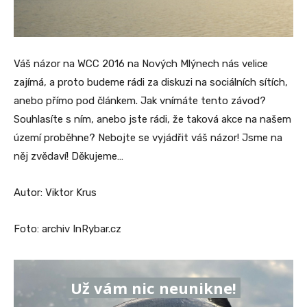
Váš názor na WCC 2016 na Nových Mlýnech nás velice
zajímá, a proto budeme rádi za diskuzi na sociálních sítích,
anebo přímo pod článkem. Jak vnímáte tento závod?
Souhlasíte s ním, anebo jste rádi, že taková akce na našem
území proběhne? Nebojte se vyjádřit váš názor! Jsme na
něj zvědaví! Děkujeme…
Autor: Viktor Krus
Foto: archiv InRybar.cz
Už vám nic neunikne!