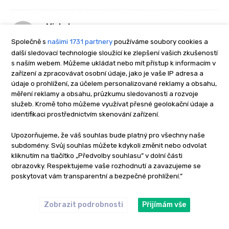
Michal
21. 3. 2016 At 1:30
Dobrý den,
Společně s
našimi 1731 partnery
používáme soubory cookies a
Plně souhlasim s poradanim teto akce,
další sledovací technologie sloužící ke zlepšení vašich zkušeností
s naším webem. Můžeme ukládat nebo mít přístup k informacím v
Je to u nás nejtessi voda v republice, vyjimky jsou
zařízení a zpracovávat osobní údaje, jako je vaše IP adresa a
potreba.
údaje o prohlížení, za účelem personalizované reklamy a obsahu,
Neni to tak davno kdy bylo povoleno chytani nonstop,
měření reklamy a obsahu, průzkumu sledovanosti a rozvoje
bivakovani ci zavazeni.
služeb. Kromě toho můžeme využívat přesné geolokační údaje a
Dulezite je aby vyslo pocasi a verim, ze kdyz tu ctu ty
identifikaci prostřednictvím skenování zařízení.
lidi co jsou proti, tak verte nebo ne budou prvni kdo
Upozorňujeme, že váš souhlas bude platný pro všechny naše
tam budou okukovat. 🙂
subdomény. Svůj souhlas můžete kdykoli změnit nebo odvolat
Jsem zvedav jak se rybari vyporadaji s touto tezkou
kliknutím na tlačítko „Předvolby souhlasu” v dolní části
vodou i pocasim.
obrazovky. Respektujeme vaše rozhodnutí a zavazujeme se
ODPOVĚĎ
poskytovat vám transparentní a bezpečné prohlížení.”
Nordic
Zobrazit podrobnosti
Přijímám vše
20. 5. 2016 At 20:35
Bohužel pan VÁGNER jde opět přes mrtvoly, jak je to u