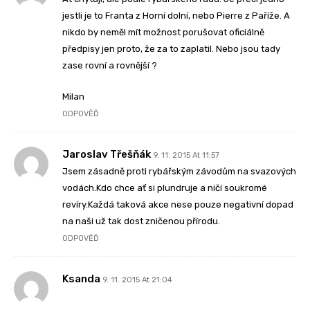
jestli je to Franta z Horní dolní, nebo Pierre z Paříže. A
nikdo by neměl mít možnost porušovat oficiálně
předpisy jen proto, že za to zaplatil. Nebo jsou tady
zase rovní a rovnější ?
Milan
ODPOVĚĎ
Jaroslav Třešňák
9. 11. 2015 At 11:57
Jsem zásadně proti rybářským závodům na svazových
vodách.Kdo chce ať si plundruje a ničí soukromé
revíry.Každá taková akce nese pouze negativní dopad
na naši už tak dost zničenou přírodu.
ODPOVĚĎ
Ksanda
9. 11. 2015 At 21:04