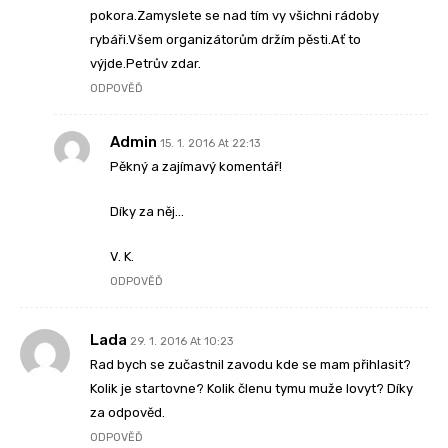
pokora.Zamyslete se nad tím vy všichni rádoby
rybáři.Všem organizátorům držím pěsti.Ať to
výjde.Petrův zdar.
ODPOVĚĎ
Admin
15. 1. 2016 At 22:13
Pěkný a zajímavý komentář!
Díky za něj…
V. K.
ODPOVĚĎ
Lada
29. 1. 2016 At 10:23
Rad bych se zučastnil zavodu kde se mam přihlasit?
Kolik je startovne? Kolik členu tymu muže lovyt? Díky
za odpověd.
ODPOVĚĎ