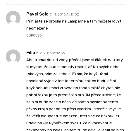
Pavel Šolc
31. 1. 2016 At 17:02
Přihlaste se prosím na Lampárně,a tam můžete lovYt
neomezeně.
ODPOVĚĎ
Filip
2. 2. 2016 At 12:56
Ahoj kamarádi od vody, přečet jsem si článek na který
si myslím, že bude spousty reakci, ať takových nebo
takových, sám za sebe si říkám, že když už mi
dovolená vyjde v tomto termínu, tak co budu dělat,
když nebudu moci zrovna na tomto místě chytat, ale
pak si řeknu je to prestižní a pro JM přece krásné, že
se o ní bude zase o něco víc psát a myslet na tento
pěkný kraj a pár dní to přeci vydržím. Prostě si myslím
že větší hloupostí je omezení, která se za několik let
udála na JM Rybářském svazu. Že bivakování je
zakázáno? no záleží co tam ti lidé dělají a jestli po nich