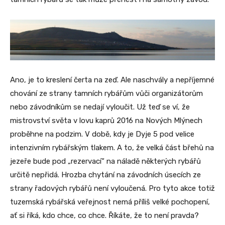
Ano, je to kreslení čerta na zeď. Ale naschvály a nepříjemné
chování ze strany tamních rybářům vůči organizátorům
nebo závodníkům se nedají vyloučit. Už teď se ví, že
mistrovství světa v lovu kaprů 2016 na Nových Mlýnech
proběhne na podzim. V době, kdy je Dyje 5 pod velice
intenzivním rybářským tlakem. A to, že velká část břehů na
jezeře bude pod „rezervací“ na náladě některých rybářů
určitě nepřidá. Hrozba chytání na závodních úsecích ze
strany řadových rybářů není vyloučená. Pro tyto akce totiž
tuzemská rybářská veřejnost nemá příliš velké pochopení,
ať si říká, kdo chce, co chce. Říkáte, že to není pravda?