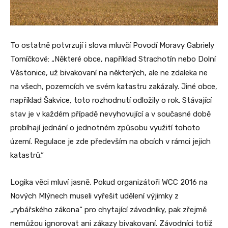
To ostatně potvrzují i slova mluvčí Povodí Moravy Gabriely
Tomíčkové: „Některé obce, například Strachotín nebo Dolní
Věstonice, už bivakovaní na některých, ale ne zdaleka ne
na všech, pozemcích ve svém katastru zakázaly. Jiné obce,
například Šakvice, toto rozhodnutí odložily o rok. Stávající
stav je v každém případě nevyhovující a v současné době
probíhají jednání o jednotném způsobu využití tohoto
území. Regulace je zde především na obcích v rámci jejich
katastrů.“
Logika věci mluví jasně. Pokud organizátoři WCC 2016 na
Nových Mlýnech museli vyřešit udělení výjimky z
„rybářského zákona“ pro chytající závodníky, pak zřejmě
nemůžou ignorovat ani zákazy bivakovaní. Závodníci totiž