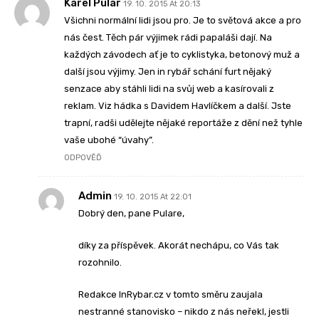
Karel Pular
19. 10. 2015 At 20:13
Všichni normální lidi jsou pro. Je to světová akce a pro
nás čest. Těch pár výjimek rádi papaláši dají. Na
každých závodech ať je to cyklistyka, betonový muž a
další jsou výjimy. Jen in rybář schání furt nějaký
senzace aby stáhli lidi na svůj web a kasírovali z
reklam. Viz hádka s Davidem Havlíčkem a další. Jste
trapní, radši udělejte nějaké reportáže z dění než tyhle
vaše ubohé “úvahy”.
ODPOVĚĎ
Admin
19. 10. 2015 At 22:01
Dobrý den, pane Pulare,
díky za příspěvek. Akorát nechápu, co Vás tak
rozohnilo.
Redakce InRybar.cz v tomto směru zaujala
nestranné stanovisko – nikdo z nás neřekl, jestli