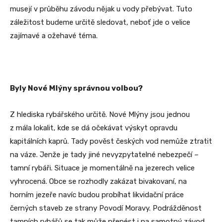
musejí v průběhu závodu nějak u vody přebývat. Tuto
záležitost budeme určitě sledovat, neboť jde o velice
zajímavé a ožehavé téma.
Byly Nové Mlýny správnou volbou?
Z hlediska rybářského určitě. Nové Mlýny jsou jednou
z mála lokalit, kde se dá očekávat výskyt opravdu
kapitálních kaprů. Tady pověst českých vod nemůže ztratit
na váze. Jenže je tady jiné nevyzpytatelné nebezpečí –
tamní rybáři. Situace je momentálně na jezerech velice
vyhrocená. Obce se rozhodly zakázat bivakovaní, na
horním jezeře navíc budou probíhat likvidační práce
černých staveb ze strany Povodí Moravy. Podrážděnost
tamních rybářů se tak může přenést i na samotný závod.