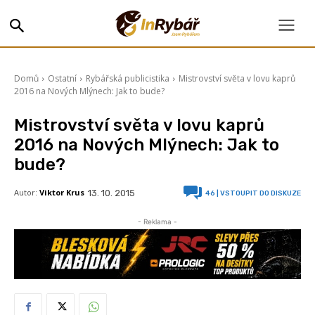
Domů
Ostatní
Rybářská publicistika
Mistrovství světa v lovu kaprů
2016 na Nových Mlýnech: Jak to bude?
Mistrovství světa v lovu kaprů
2016 na Nových Mlýnech: Jak to
bude?
Autor:
Viktor Krus
13. 10. 2015
46
| VSTOUPIT DO DISKUZE
- Reklama -