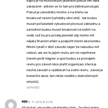
kapry je na mušovských jezerech pokud vím také
zakázané- ačkoliv se to tam prý běžně porušuje).
Pokud je závodníků mnoho a na břehu se
bivakovat nesmí (vyhlášky obcí atd).. tak budou
muset pořadatelé vybudovat plovoucí základnu a
závodníci budou muset bivakovat na lodích na
vodě, což by pro prodej plavidel atp mohlo mít
nějaký finanční efekt a podpořit místní ekonomiku.
Místní rybáři z těch závodů nejen že nebudou mít
radost, ale asi to jejich revíru ani nic nepřinese
(nevím jestli Vágner a spol budou za pronájem
revíru pro závod něco platit organizaci, která je
nechá závodit a vydělávat na svém revíru.. závod je
komerční akce, ten nikdo nedělá z dobročinných
úmyslú).
ODPOVĚĎ
MM
8. 11. 2015 At 21:30
Ať chytají, ale podle rybářského řádu. Je přeci jedno