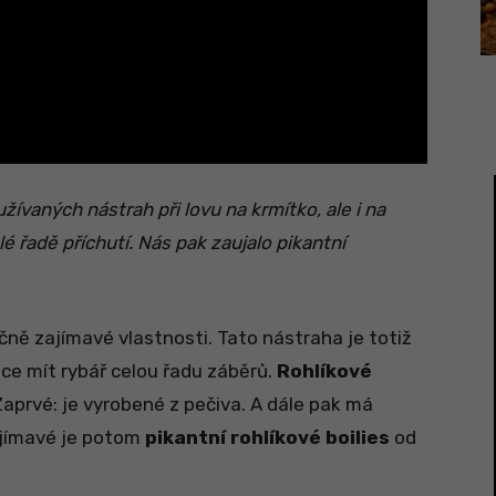
užívaných nástrah při lovu na krmítko, ale i na
lé řadě příchutí. Nás pak zaujalo pikantní
čně zajímavé vlastnosti. Tato nástraha je totiž
hce mít rybář celou řadu záběrů.
Rohlíkové
Zaprvé: je vyrobené z pečiva. A dále pak má
ajímavé je potom
pikantní rohlíkové boilies
od