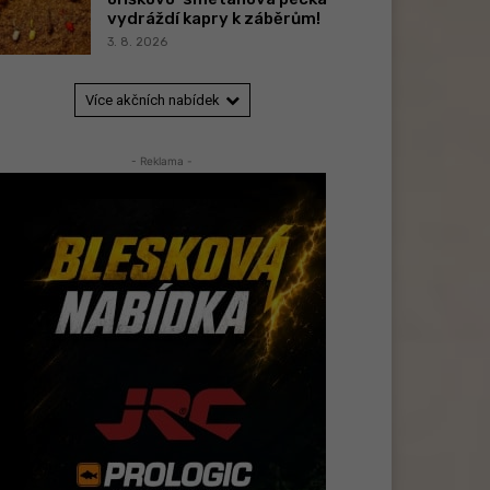
vydráždí kapry k záběrům!
3. 8. 2026
Více akčních nabídek
- Reklama -