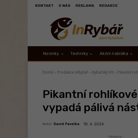
KONTAKT
O NÁS
REKLAMA
REDAKCE
Novinky
Techniky
Akční nabídka
Domů
Produkce InRybář
Rybářský trh
Pikantní roh
Pikantní rohlíkové b
vypadá pálivá nás
Autor:
David Pavelka
18. 4. 2024
- Reklama -