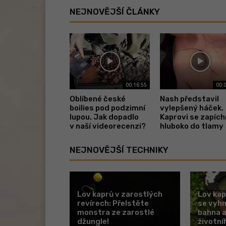
NEJNOVĚJŠÍ ČLÁNKY
00:16:55
00:
Oblíbené české
Nash představil
boilies pod podzimní
vylepšený háček.
lupou. Jak dopadlo
Kaprovi se zapíc
v naší videorecenzi?
hluboko do tlamy
NEJNOVĚJŠÍ TECHNIKY
Lov kaprů v zarostlých
Lov kap
revírech: Přelstěte
se vyh
monstra ze zarostlé
bahna a
džungle!
životní