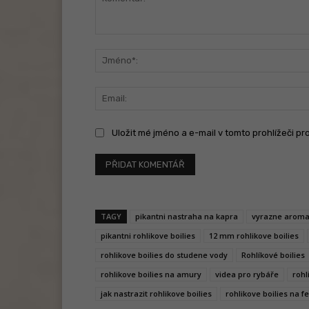
Komentář:
Uložit mé jméno a e-mail v tomto prohlížeči pr
TAGY
pikantni nastraha na kapra
vyrazne arom
pikantni rohlikove boilies
12 mm rohlikove boilies
rohlikove boilies do studene vody
Rohlíkové boilies
rohlikove boilies na amury
videa pro rybáře
rohl
jak nastrazit rohlikove boilies
rohlikove boilies na f