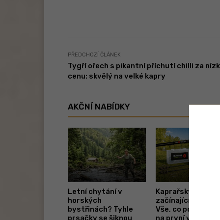
PŘEDCHOZÍ ČLÁNEK
Tygří ořech s pikantní příchutí chilli za níz
cenu: skvělý na velké kapry
AKČNÍ NABÍDKY
Letní chytání v
Kaprařský set pr
horských
začínající rybáře.
bystřinách? Tyhle
Vše, co potřebuje
prsačky se šiknou
na první vycházk