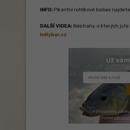
INFO:
Pikantní rohlíkové boilies najdet
DALŠÍ VIDEA:
Nástrahy, o kterých jste 
InRybar.cz
Už vám 
Přihlášením k odběru
našimi
zásadami