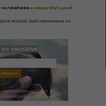
e
na rybářském
e-shopu Chyť a pusť
ještě neslyšeli. Další videorecenze
od
nic neunikne!
Přihlásit se
 našeho newsletteru souhlasíte s
 zpracování osobních údajů