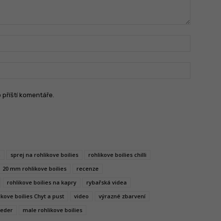
Jméno:
Email:
o příští komentáře.
a
sprej na rohlikove boilies
rohlikove boilies chilli
20 mm rohlikove boilies
recenze
rohlikove boilies na kapry
rybařská videa
ikove boilies Chyt a pust
video
výrazné zbarvení
eeder
male rohlikove boilies