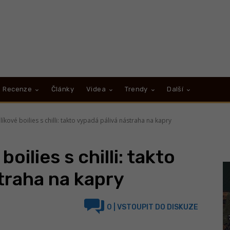
Recenze
Články
Videa
Trendy
Další
líkové boilies s chilli: takto vypadá pálivá nástraha na kapry
oilies s chilli: takto
traha na kapry
0
| VSTOUPIT DO DISKUZE