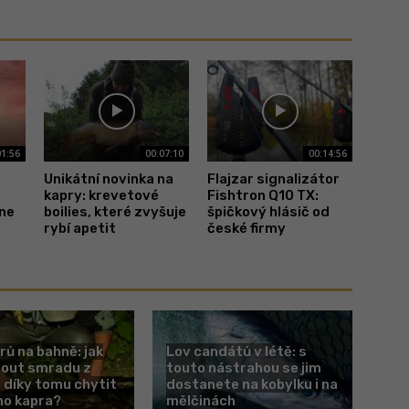
01:56
00:07:10
00:14:56
Unikátní novinka na
Flajzar signalizátor
kapry: krevetové
Fishtron Q10 TX:
hne
boilies, které zvyšuje
špičkový hlásič od
rybí apetit
české firmy
rů na bahně: jak
Lov candátů v létě: s
nout smradu z
touto nástrahou se jim
 díky tomu chytit
dostanete na kobylku i na
ho kapra?
mělčinách