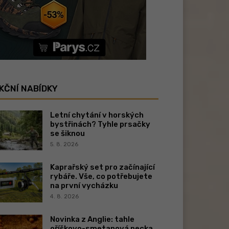
KČNÍ NABÍDKY
Letní chytání v horských
bystřinách? Tyhle prsačky
se šiknou
5. 8. 2026
Kaprařský set pro začínající
rybáře. Vše, co potřebujete
na první vycházku
4. 8. 2026
Novinka z Anglie: tahle
oříškovo-smetanová pecka