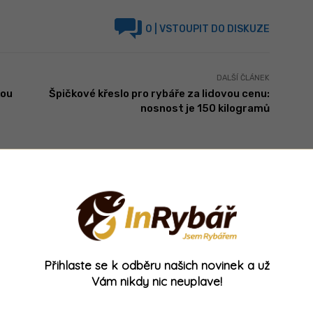
0
| VSTOUPIT DO DISKUZE
DALŠÍ ČLÁNEK
kou
Špičkové křeslo pro rybáře za lidovou cenu:
nosnost je 150 kilogramů
Přihlaste se k odběru našich novinek a už
o
Novinka z Anglie:
MEGA SLEVA: Tento
Vám nikdy nic neuplave!
tahle oříškovo-
velký naviják určený
te
smetanová pecka
pro daleké
u
vydráždí kapry k
nahazování teď