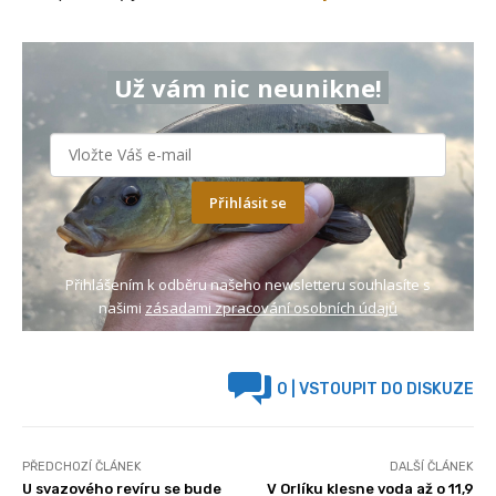
Už vám nic neunikne!
Přihlásit se
Přihlášením k odběru našeho newsletteru souhlasíte s
našimi
zásadami zpracování osobních údajů
0
| VSTOUPIT DO DISKUZE
PŘEDCHOZÍ ČLÁNEK
DALŠÍ ČLÁNEK
U svazového revíru se bude
V Orlíku klesne voda až o 11,9