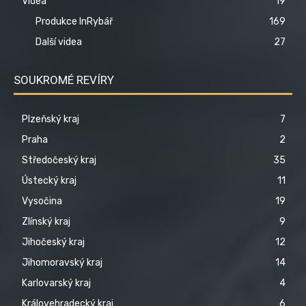
Videa
19
Produkce InRybář
169
Další videa
27
SOUKROMÉ REVÍRY
Plzeňský kraj
7
Praha
2
Středočeský kraj
35
Ústecký kraj
11
Vysočina
19
Zlínský kraj
9
Jihočeský kraj
12
Jihomoravský kraj
14
Karlovarský kraj
4
Královehradecký kraj
6