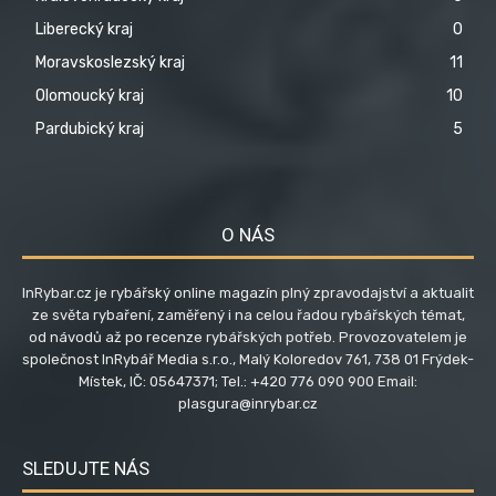
Liberecký kraj
0
Moravskoslezský kraj
11
Olomoucký kraj
10
Pardubický kraj
5
O NÁS
InRybar.cz je rybářský online magazín plný zpravodajství a aktualit
ze světa rybaření, zaměřený i na celou řadou rybářských témat,
od návodů až po recenze rybářských potřeb. Provozovatelem je
společnost InRybář Media s.r.o., Malý Koloredov 761, 738 01 Frýdek-
Místek, IČ: 05647371; Tel.: +420 776 090 900 Email:
plasgura@inrybar.cz
SLEDUJTE NÁS