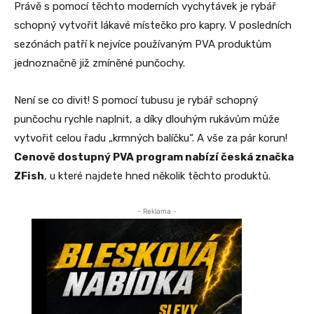
Právě s pomocí těchto moderních vychytávek je rybář
schopný vytvořit lákavé místečko pro kapry. V posledních
sezónách patří k nejvíce používaným PVA produktům
jednoznačně již zmíněné punčochy.
Není se co divit! S pomocí tubusu je rybář schopný
punčochu rychle naplnit, a díky dlouhým rukávům může
vytvořit celou řadu „krmných balíčku“. A vše za pár korun!
Cenově dostupný PVA program nabízí česká značka
ZFish
, u které najdete hned několik těchto produktů.
- Reklama -