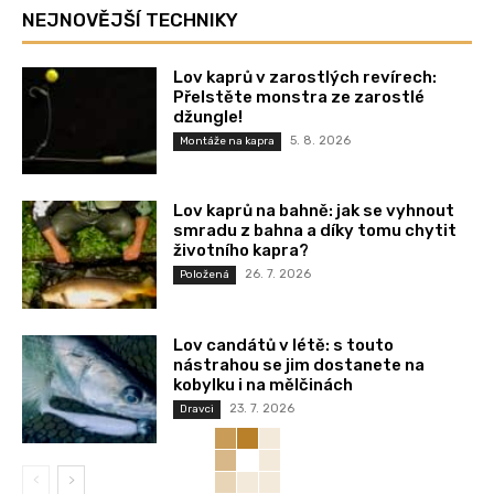
NEJNOVĚJŠÍ TECHNIKY
Lov kaprů v zarostlých revírech:
Přelstěte monstra ze zarostlé
džungle!
5. 8. 2026
Montáže na kapra
Lov kaprů na bahně: jak se vyhnout
smradu z bahna a díky tomu chytit
životního kapra?
26. 7. 2026
Položená
Lov candátů v létě: s touto
nástrahou se jim dostanete na
kobylku i na mělčinách
23. 7. 2026
Dravci