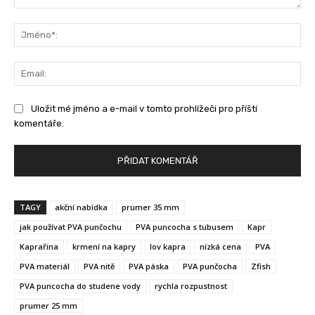
Komentář:
Jm
Ema
Uložit mé jméno a e-mail v tomto prohlížeči pro příští
komentáře.
TAGY
akční nabídka
prumer 35 mm
jak používat PVA punčochu
PVA puncocha s tubusem
Kapr
Kaprařina
krmení na kapry
lov kapra
nízká cena
PVA
PVA materiál
PVA nitě
PVA páska
PVA punčocha
Zfish
PVA puncocha do studene vody
rychla rozpustnost
prumer 25 mm