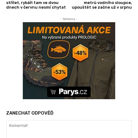
střílet, rybáři tam ve dvou
metrů vodního sloupce,
dnech v červnu nesmí chytat
upouštět se začne už v srpnu
- Reklama -
ZANECHAT ODPOVĚĎ