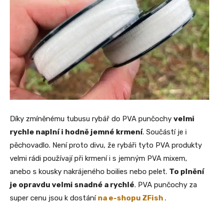
Díky zmíněnému tubusu rybář do PVA punčochy
velmi
rychle naplní i hodně jemné krmení
. Součástí je i
pěchovadlo. Není proto divu, že rybáři tyto PVA produkty
velmi rádi používají při krmení i s jemným PVA mixem,
anebo s kousky nakrájeného boilies nebo pelet.
To plnění
je opravdu velmi snadné a rychlé
. PVA punčochy za
super cenu jsou k dostání
na e-shopu ZFish
.