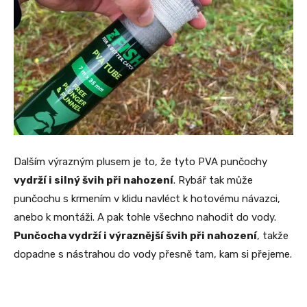
Dalším výrazným plusem je to, že tyto PVA punčochy
vydrží i silný švih při nahození
. Rybář tak může
punčochu s krmením v klidu navléct k hotovému návazci,
anebo k montáži. A pak tohle všechno nahodit do vody.
Punčocha vydrží i výraznější švih při nahození
, takže
dopadne s nástrahou do vody přesně tam, kam si přejeme.