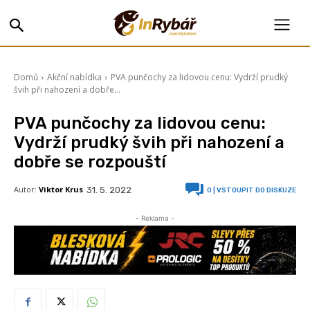
Domů
Akční nabídka
PVA punčochy za lidovou cenu: Vydrží prudký
švih při nahození a dobře...
PVA punčochy za lidovou cenu:
Vydrží prudký švih při nahození a
dobře se rozpouští
Autor:
Viktor Krus
31. 5. 2022
0
| VSTOUPIT DO DISKUZE
- Reklama -