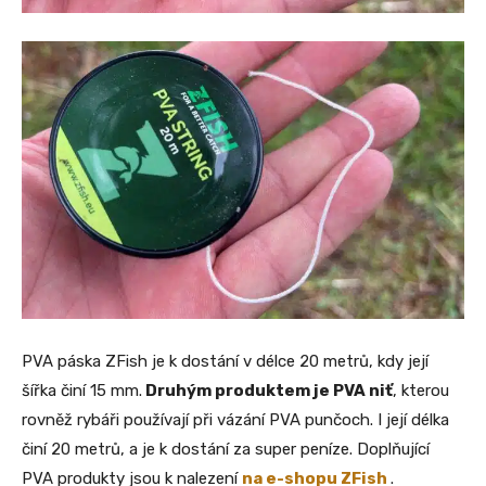
PVA páska ZFish je k dostání v délce 20 metrů, kdy její
šířka činí 15 mm.
Druhým produktem je PVA niť
, kterou
rovněž rybáři používají při vázání PVA punčoch. I její délka
činí 20 metrů, a je k dostání za super peníze. Doplňující
PVA produkty jsou k nalezení
na e-shopu ZFish
.