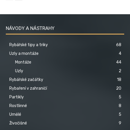
NÁVODY A NÁSTRAHY
Rybářské tipy a triky
68
Uzly a montáže
4
Montáže
44
Uzly
2
Rybářské začátky
18
Rybaření v zahraničí
20
Partikly
5
Rostlinné
8
Umělé
5
Živočišné
9