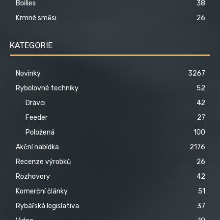
Boilies
38
Krmné směsi
26
KATEGORIE
Novinky
3267
Rybolovné techniky
52
Dravci
42
Feeder
27
Položená
100
Akční nabídka
2176
Recenze výrobků
26
Rozhovory
42
Komerční články
51
Rybářská legislativa
37