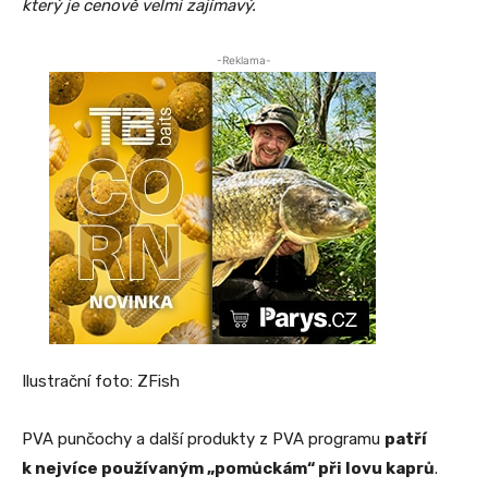
který je cenově velmi zajímavý.
-Reklama-
Ilustrační foto: ZFish
PVA punčochy a další produkty z PVA programu
patří
k nejvíce používaným „pomůckám“ při lovu kaprů
.