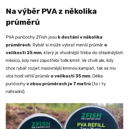
Na výběr PVA z několika
průměrů
PVA punčochy ZFish jsou
k dostání v několika
průměrech
. Rybář si může vybrat menší průměr
o
velikosti 25 mm
, který je vhodnější třeba do chladnějších
měsíců, kdy není zapotřebí tolik krmit. Ve chvíli ale, kdy
chce rybář rozjet masivnější krmnou kampaň, tak se mu
více hodí větší průměr
o velikosti 35 mm
. Délka
punčochy
v obou průměrech je 7 metrů
(to i ty
náhradní).