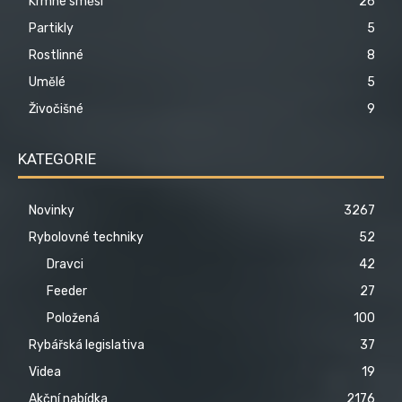
Krmné směsi
26
Partikly
5
Rostlinné
8
Umělé
5
Živočišné
9
KATEGORIE
Novinky
3267
Rybolovné techniky
52
Dravci
42
Feeder
27
Položená
100
Rybářská legislativa
37
Videa
19
Akční nabídka
2176