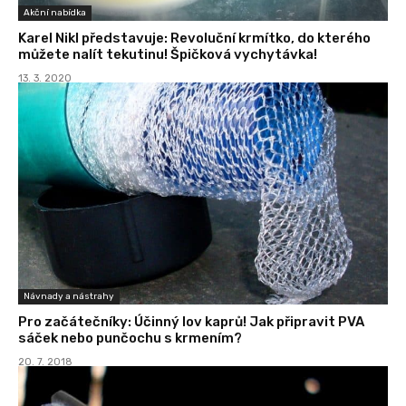
Akční nabídka
Karel Nikl představuje: Revoluční krmítko, do kterého
můžete nalít tekutinu! Špičková vychytávka!
13. 3. 2020
Návnady a nástrahy
Pro začátečníky: Účinný lov kaprů! Jak připravit PVA
sáček nebo punčochu s krmením?
20. 7. 2018