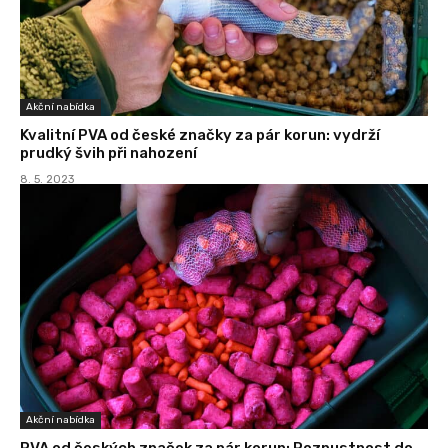
Akční nabídka
Kvalitní PVA od české značky za pár korun: vydrží
prudký švih při nahození
8. 5. 2023
Akční nabídka
PVA od českých značek za pár korun: Rozpustnost do