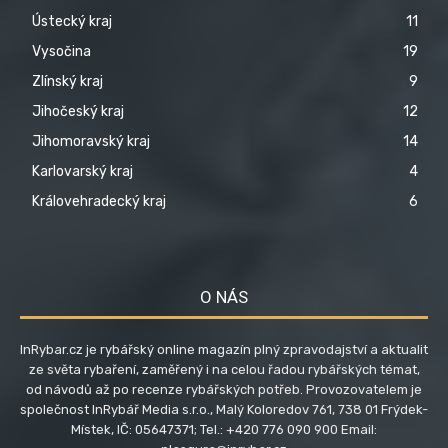
Ústecký kraj
11
Vysočina
19
Zlínský kraj
9
Jihočeský kraj
12
Jihomoravský kraj
14
Karlovarský kraj
4
Královehradecký kraj
6
O NÁS
InRybar.cz je rybářský online magazín plný zpravodajství a aktualit
ze světa rybaření, zaměřený i na celou řadou rybářských témat,
od návodů až po recenze rybářských potřeb. Provozovatelem je
společnost InRybář Media s.r.o., Malý Koloredov 761, 738 01 Frýdek-
Místek, IČ: 05647371; Tel.: +420 776 090 900 Email: