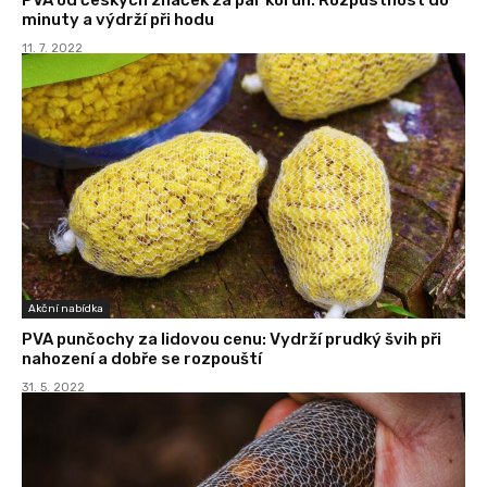
minuty a výdrží při hodu
11. 7. 2022
Akční nabídka
PVA punčochy za lidovou cenu: Vydrží prudký švih při
nahození a dobře se rozpouští
31. 5. 2022